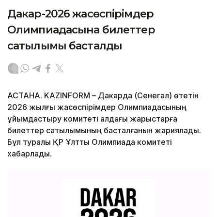
Дакар-2026 жасөспірімдер
Олимпиадасына билеттер
сатылымы басталды
АСТАНА. KAZINFORM – Дакарда (Сенегал) өтетін
2026 жылғы жасөспірімдер Олимпиадасының
ұйымдастыру комитеті алдағы жарыстарға
билеттер сатылымының басталғанын жариялады.
Бұл туралы ҚР Ұлттық Олимпиада комитеті
хабарлады.