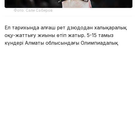
Фото: Сали Сабиров
Ел тарихында алғаш рет дзюдодан халықаралық
оқу-жаттығу жиыны өтіп жатыр. 5-15 тамыз
күндері Алматы облысындағы Олимпиадалық
даярлау базасында әлемнің 30 елінен келген 700-
ден астам спортшы бірлескен дайындық
жұмыстарын жүргізіп жатыр.
Туризм және спорт министрлігі мәліметінше,
халықаралық оқу-жаттығу жиынына әлемдік
рейтингтің көшбасшылары, Олимпиада
чемпиондары мен жүлдегерлері, сондай-ақ әлем
чемпионаттарының жеңімпаздары мен
жүлдегерлері қатысып жатыр.
Қатысушылар қатарында Олимпиада чемпиондары