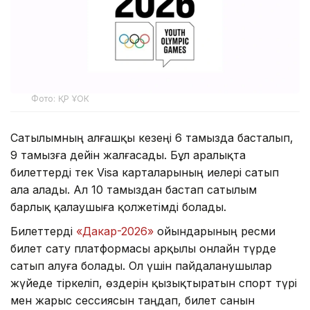
Фото: ҚР ҰОК
Сатылымның алғашқы кезеңі 6 тамызда басталып,
9 тамызға дейін жалғасады. Бұл аралықта
билеттерді тек Visa карталарының иелері сатып
ала алады. Ал 10 тамыздан бастап сатылым
барлық қалаушыға қолжетімді болады.
Билеттерді
«Дакар-2026»
ойындарының ресми
билет сату платформасы арқылы онлайн түрде
сатып алуға болады. Ол үшін пайдаланушылар
жүйеде тіркеліп, өздерін қызықтыратын спорт түрі
мен жарыс сессиясын таңдап, билет санын