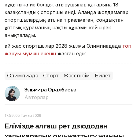
құқығына ие болды. Қатысушылар қатарына 18
қазақстандық спортшы енді. Алайда жолдамалар
спортшылардың атына тіркелмеген, сондықтан
ұлттық құраманың нақты құрамы кейінірек
анықталады.
Қай жас спортшылар 2028 жылғы Олимпиадада
топ
жаруы мүмкін екенін
жазған едік.
Олимпиада
Спорт
Жасөспірім
Билет
Эльмира Оралбаева
Авторлар
17:59, 05 Тамыз 2026
Елімізде алғаш рет дзюдодан
халықаралық оқу-жаттығу жиыны