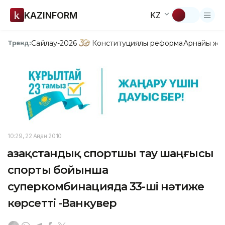
KAZINFORM
KZ
Сайлау-2026
Конституциялық реформа
Арнайы жо
Тренд:
10:29, 22 Ақпан 2010
Қазақстандық спортшы тау шаңғысы
спорты бойынша
суперкомбинацияда 33-ші нәтиже
көрсетті -Ванкувер