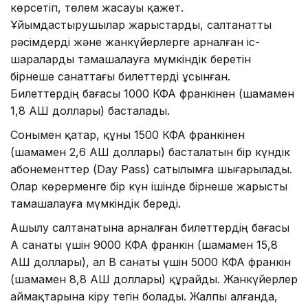
көрсетіп, төлем жасауы қажет.
Ұйымдастырушылар жарыстарды, салтанатты
рәсімдерді және жанкүйерлерге арналған іс-
шараларды тамашалауға мүмкіндік беретін
бірнеше санаттағы билеттерді ұсынған.
Билеттердің бағасы 1000 КФА франкінен (шамамен
1,8 АҚШ доллары) басталады.
Сонымен қатар, құны 1500 КФА франкінен
(шамамен 2,6 АҚШ доллары) басталатын бір күндік
абонементтер (Day Pass) сатылымға шығарылады.
Олар көрерменге бір күн ішінде бірнеше жарысты
тамашалауға мүмкіндік береді.
Ашылу салтанатына арналған билеттердің бағасы
А санаты үшін 9000 КФА франкін (шамамен 15,8
АҚШ доллары), ал B санаты үшін 5000 КФА франкін
(шамамен 8,8 АҚШ доллары) құрайды. Жанкүйерлер
аймақтарына кіру тегін болады. Жалпы алғанда,