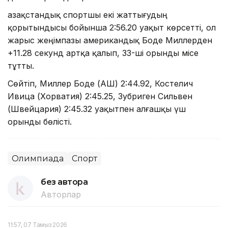
Қазақстандық спортшы екі жаттығудың
қорытындысы бойынша 2:56.20 уақыт көрсетті, ол
жарыс жеңімпазы американдық Боде Миллерден
+11.28 секунд артқа қалып, 33-ші орынды місе
тұтты.
Сөйтіп, Миллер Боде (АҚШ) 2:44.92, Костелич
Ивица (Хорватия) 2:45.25, Зубриген Сильвен
(Швейцария) 2:45.32 уақытпен алғашқы үш
орынды бөлісті.
Олимпиада
Спорт
без автора
Авторлар
11:57, 07 Тамыз 2026