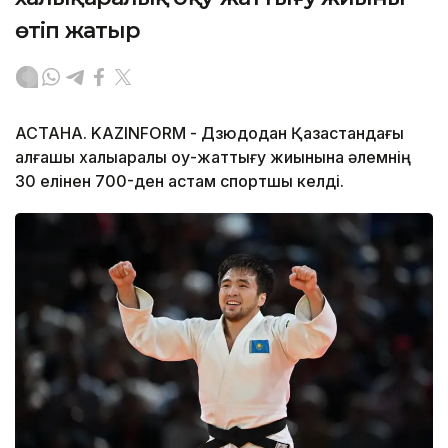
өтіп жатыр
АСТАНА. KAZINFORM - Дзюдодан Қазақстандағы
алғашқы халықаралық оқу-жаттығу жиынына әлемнің
30 елінен 700-ден астам спортшы келді.