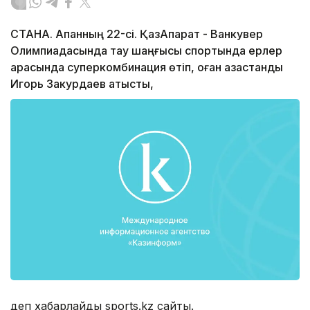
СТАНА. Ақпанның 22-сі. ҚазАқпарат - Ванкувер
Олимпиадасында тау шаңғысы спортында ерлер
арасында суперкомбинация өтіп, оған қазақстандық
Игорь Закурдаев қатысты,
деп хабарлайды sports.kz сайты.