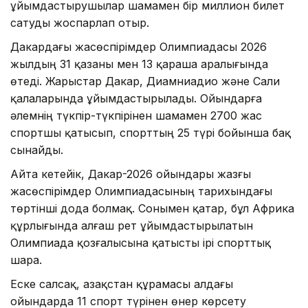
ұйымдастырушылар шамамен бір миллион билет
сатуды жоспарлап отыр.
Дакардағы жасөспірімдер Олимпиадасы 2026
жылдың 31 қазаны мен 13 қараша аралығында
өтеді. Жарыстар Дакар, Диамниадио және Сали
қалаларында ұйымдастырылады. Ойындарға
әлемнің түкпір-түкпірінен шамамен 2700 жас
спортшы қатысып, спорттың 25 түрі бойынша бақ
сынайды.
Айта кетейік, Дакар-2026 ойындары жазғы
жасөспірімдер Олимпиадасының тарихындағы
төртінші дода болмақ. Сонымен қатар, бұл Африка
құрлығында алғаш рет ұйымдастырылатын
Олимпиада қозғалысына қатысты ірі спорттық
шара.
Еске салсақ, Қазақстан құрамасы алдағы
ойындарда 11 спорт түрінен өнер көрсету