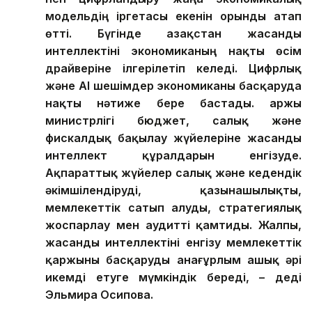
модельдің іргетасы екенін орынды атап
өтті. Бүгінде Қазақстан жасанды
интеллектіні экономиканың нақты өсім
драйверіне ілгерілетіп келеді.
Цифрлық
және AI шешімдер экономиканы басқаруда
нақты нәтиже бере бастады. Қаржы
министрлігі бюджет, салық және
фискалдық бақылау жүйелеріне жасанды
интеллект құралдарын енгізуде.
Ақпараттық жүйелер салық және кедендік
әкімшілендіруді, қазынашылықты,
мемлекеттік сатып алуды, стратегиялық
жоспарлау мен аудит
ті қамтиды
. Жалпы,
жасанды интеллекті
ні
енгізу мемлекеттік
қаржыны басқаруды анағұрлым ашық әрі
икемді етуге мүмкіндік береді,
–
деді
Эльмира Осипова
.