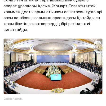
Сондықтан қытайлық сарапшылар мен бұқаралық
ақпарат құралдары Қасым-Жомарт Тоқаевты қытай
халқымен достық қарым-қатынасы қалыптасқан тұлға әрі
әлем көшбасшыларының арасындағы Қытайды ең
жақсы білетін саясаткерлердің бірі ретінде жиі
сипаттайды.
Фото: Аkorda