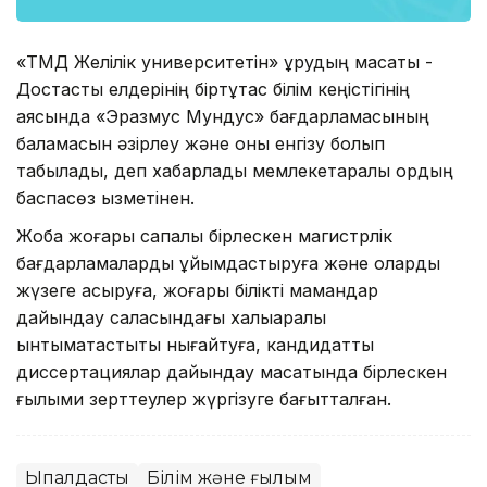
«ТМД Желілік университетін» құрудың мақсаты -
Достастық елдерінің біртұтас білім кеңістігінің
аясында «Эразмус Мундус» бағдарламасының
баламасын әзірлеу және оны енгізу болып
табылады, деп хабарлады мемлекетаралық қордың
баспасөз қызметінен.
Жоба жоғары сапалы бірлескен магистрлік
бағдарламаларды ұйымдастыруға және оларды
жүзеге асыруға, жоғары білікті мамандар
дайындау саласындағы халықаралық
ынтымақтастықты нығайтуға, кандидаттық
диссертациялар дайындау мақсатында бірлескен
ғылыми зерттеулер жүргізуге бағытталған.
Ықпалдастық
Білім және ғылым