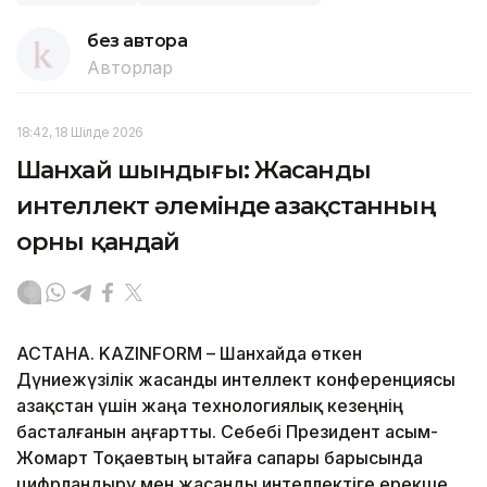
без автора
Авторлар
18:42, 18 Шілде 2026
Шанхай шындығы: Жасанды
интеллект әлемінде Қазақстанның
орны қандай
АСТАНА. KAZINFORM – Шанхайда өткен
Дүниежүзілік жасанды интеллект конференциясы
Қазақстан үшін жаңа технологиялық кезеңнің
басталғанын аңғартты. Себебі Президент Қасым-
Жомарт Тоқаевтың Қытайға сапары барысында
цифрландыру мен жасанды интеллектіге ерекше