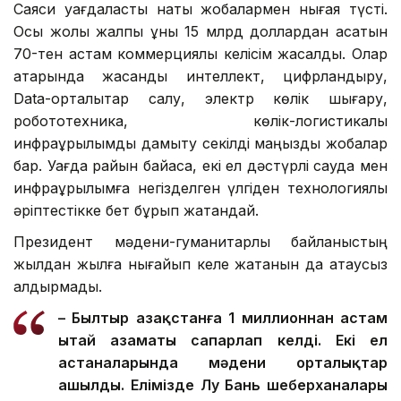
Саяси уағдаластық нақты жобалармен нығая түсті.
Осы жолы жалпы құны 15 млрд доллардан асатын
70-тен астам коммерциялық келісім жасалды. Олар
қатарында жасанды интеллект, цифрландыру,
Data-орталықтар салу, электр көлік шығару,
робототехника, көлік-логистикалық
инфрақұрылымды дамыту секілді маңызды жобалар
бар. Уағда райын байқасақ, екі ел дәстүрлі сауда мен
инфрақұрылымға негізделген үлгіден технологиялық
әріптестікке бет бұрып жатқандай.
Президент мәдени-гуманитарлық байланыстың
жылдан жылға нығайып келе жатқанын да атаусыз
қалдырмады.
– Былтыр Қазақстанға 1 миллионнан астам
Қытай азаматы сапарлап келді. Екі ел
астаналарында мәдени орталықтар
ашылды. Елімізде Лу Бань шеберханалары