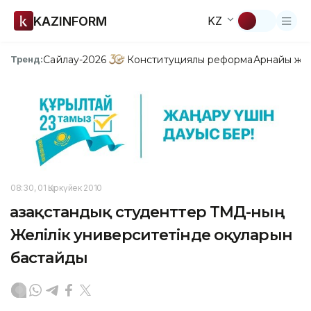
KAZINFORM
KZ
Сайлау-2026
Конституциялық реформа
Арнайы жо
Тренд:
08:30, 01 Қыркүйек 2010
Қазақстандық студенттер ТМД-ның
Желілік университетінде оқуларын
бастайды