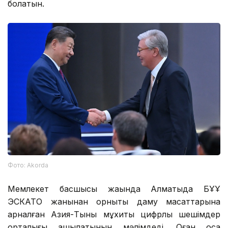
болатын.
Фото: Аkorda
Мемлекет басшысы жақында Алматыда БҰҰ
ЭСКАТО жанынан орнықты даму мақсаттарына
арналған Азия-Тынық мұхиты цифрлық шешімдер
орталығы ашылатынын мәлімдеді. Оған қоса