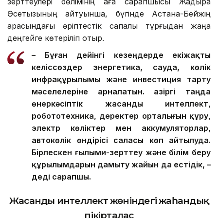
зерттеулері бөлімінің аға сарапшысы Жадыра
Әсетқызының айтуынша, бүгінде Астана-Бейжің
арасындағы әріптестік сапалық тұрғыдан жаңа
деңгейге көтеріліп отыр.
– Бұған дейінгі кезеңдерде екіжақты
келіссөздер энергетика, сауда, көлік
инфрақұрылымы және инвестиция тарту
мәселелеріне арналатын. Қазіргі таңда
өнеркәсіптік жасанды интеллект,
робототехника, деректер орталығын құру,
электр көліктер мен аккумуляторлар,
автокөлік өндірісі саласы көп айтылуда.
Бірлескен ғылыми-зерттеу және білім беру
құрылымдарын дамыту жайын да естідік, –
деді сарапшы.
Жасанды интеллект жөніндегі жаһандық
пікірталас