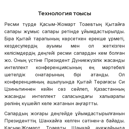
Технология тоғысы
Ресми түрде Қасым-Жомарт Тоқаевтың Қытайға
сапары жұмыс сапары ретінде ұйымдастырылды.
Бірақ Қытай тарапының көрсеткен ерекше құрметі,
кездесулердің ауқымы мен қол жеткізген
келісімдердің деңгейі ресми сапардан кем болған
жоқ. Оның үстіне Президент Дүниежүзілік жасанды
интеллект конференциясының ең мәртебелі
шетелдік қонақтарының бірі атанды. Ол
конференцияның ашылуында Қытай Төрағасы Си
Цзиньпиннен кейін сөз сөйлеп, Қазақстанның
жасанды интеллект саласындағы халықаралық
рөлінің күшейіп келе жатқанын аңғартты.
Сапардың жоғары деңгейде ұйымдастырылғанын
Президенттің Шанхайға келген сәтінен-ақ байқадық.
Қасым-Жомарт Тоқаевты Шанхай әуежайында