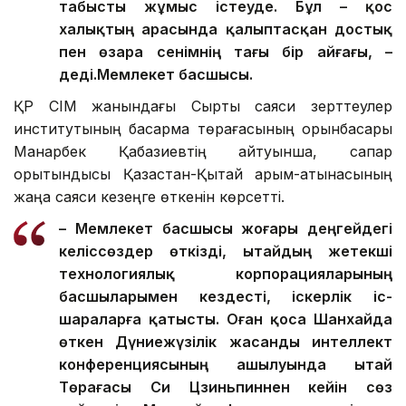
табысты жұмыс істеуде. Бұл – қос
халықтың арасында қалыптасқан достық
пен өзара сенімнің тағы бір айғағы, –
деді.
Мемлекет басшысы.
ҚР СІМ жанындағы Сыртқы саяси зерттеулер
институтының басқарма төрағасының орынбасары
Манарбек Қабазиевтің айтуынша, сапар
қорытындысы Қазақстан-Қытай қарым-қатынасының
жаңа саяси кезеңге өткенін көрсетті.
– Мемлекет басшысы жоғары деңгейдегі
келіссөздер өткізді, Қытайдың жетекші
технологиялық корпорацияларының
басшыларымен кездесті, іскерлік іс-
шараларға қатысты. Оған қоса Шанхайда
өткен Дүниежүзілік жасанды интеллект
конференциясының ашылуында Қытай
Төрағасы Си Цзиньпиннен кейін сөз