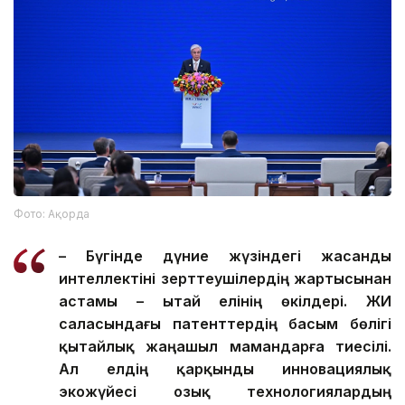
Фото: Ақорда
– Бүгінде дүние жүзіндегі жасанды
интеллектіні зерттеушілердің жартысынан
астамы – Қытай елінің өкілдері. ЖИ
саласындағы патенттердің басым бөлігі
қытайлық жаңашыл мамандарға тиесілі.
Ал елдің қарқынды инновациялық
экожүйесі озық технологиялардың