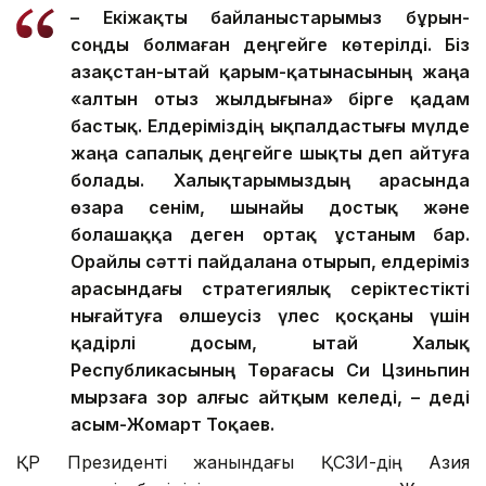
– Екіжақты байланыстарымыз бұрын-
соңды болмаған деңгейге көтерілді. Біз
Қазақстан-Қытай қарым-қатынасының жаңа
«алтын отыз жылдығына» бірге қадам
бастық. Елдеріміздің ықпалдастығы мүлде
жаңа сапалық деңгейге шықты деп айтуға
болады. Халықтарымыздың арасында
өзара сенім, шынайы достық және
болашаққа деген ортақ ұстаным бар.
Орайлы сәтті пайдалана отырып, елдеріміз
арасындағы стратегиялық серіктестікті
нығайтуға өлшеусіз үлес қосқаны үшін
қадірлі досым, Қытай Халық
Республикасының Төрағасы Си Цзиньпин
мырзаға зор алғыс айтқым келеді, – деді
Қасым-Жомарт Тоқаев.
ҚР Президенті жанындағы ҚСЗИ-дің Азия