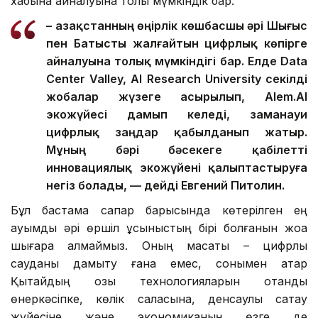
хабына айналуына толық мүмкіндік бар.
– Қазақстанның өңірлік көшбасшы әрі Шығыс
пен Батысты жалғайтын цифрлық көпірге
айналуына толық мүмкіндігі бар. Елде Data
Center Valley, AI Research University секілді
жобалар жүзеге асырылып, Alem.AI
экожүйесі дамып келеді, заманауи
цифрлық заңдар қабылданып жатыр.
Мұның бәрі бәсекеге қабілетті
инновациялық экожүйені қалыптастыруға
негіз болады, — дейді Евгений Питолин.
Бұл бастама сапар барысында көтерілген ең
ауқымды әрі өршіл ұсыныстың бірі болғанын жоққа
шығара алмаймыз. Оның мақсаты – цифрлық
сауданы дамыту ғана емес, сонымен қатар
Қытайдың озық технологияларын отандық
өнеркәсіпке, көлік саласына, денсаулық сақтау
жүйесіне және экономиканың өзге де