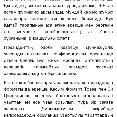
Қытайдың жетекші ақпарат құралдарының 40-тан
астам журналисі қарсы алды. Мұндай көрініс жұмыс
сапарлары кезінде жиі кездесе бермейді. Бұл
Қытай тарапының қазақ еліне ерекше мән бергенін
әрі мемлекет көшбасшысының ат басын
бұрғанына ризашылығы іспетті.
Президенттің барлық кездесуі Дүниежүзілік
жасанды интеллект конференциясы қарсаңында
өткені белгілі. Бұл жиын жасанды интеллектінің
келешегін талқылайтын әлемдегі жетекші
халықаралық алаңның бірі саналады.
Екі ел көшбасшылары арасындағы келіссөздердің
форматы да ерекше. Қасым-Жомарт Тоқаев пен Си
Цзиньпиннің кездесуі бастапқыда жоспарланған
уақыттан екі есе ұзаққа созылып, тура бір сағатқа
жалғасты. Дипломатиялық тәжірибеде
келіссөздердің осылайша ұзартылуы тараптардың