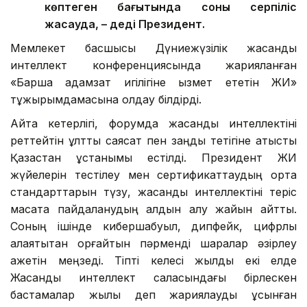
көптеген бағытында соны серпіліс
жасауда, – деді Президент.
Мемлекет басшысы Дүниежүзілік жасанды
интеллект конференциясында жарияланған
«Барша адамзат игілігіне қызмет ететін ЖИ»
тұжырымдамасына қолдау білдірді.
Айта кетерлігі, форумда жасанды интеллектіні
реттейтін ұлттық саясат пен заңдық тетігіне қатысты
Қазақстан ұстанымы естілді. Президент ЖИ
жүйелерін тестілеу мен сертификаттаудың ортақ
стандарттарын түзу, жасанды интеллектіні теріс
мақсатқа пайдаланудың алдын алу жайын айтты.
Соның ішінде кибершабуыл, дипфейк, цифрлық
алаяқтықтан қорғайтын пәрменді шаралар әзірлеу
қажетін меңзеді. Тіпті келесі жылды екі елде
Жасанды интеллект саласындағы бірлескен
бастамалар жылы деп жариялауды ұсынған