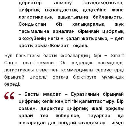
деректер алмасу жылдамдығына,
цифрлық ықпалдастық деңгейіне және
логистиканың ашықтығына байланысты.
Сондықтан біз халықаралық жүк
тасымалына арналған бірыңғай цифрлық
экожүйенің негізін қалап жатырмыз, – деп
қосты Қасым-Жомарт Тоқаев.
Бұл бағыттағы басты жобалардың бірі – Smart
Cargo платформасы. Ол кедендік рәсімдерді,
логистикалық қызметпен коммерциялық сервистерді
бірыңғай цифрлық ортаға біріктіруге мүмкіндік
береді.
– Басты мақсат – Еуразияның бірыңғай
цифрлық көлік кеңістігін қалыптастыру. Бір
сөзбен, деректер цифрлық желі арқылы
қалай тез жіберілсе, тауарлар да
шекарадан дәл сондай жылдам әрі тиімді