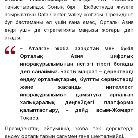
таныстырылды. Соның бірі – Екібастұзда жүзеге
асырылатын Data Center Valley жобасы. Президент
бұл бастаманы ел үшін ғана емес, Орталық Азия
өңірі үшін де стратегиялық маңызы жоғары деп
атады.
– Аталған жоба Қазақстан мен бүкіл
Орталық Азия цифрлық
инфрақұрылымының негізгі тірегі болады
деп санаймыз. Басты мақсат – деректерді
өңдеу орталықтарын, бұлтты сервистерді
және жасанды интеллект
инфрақұрылымын дамытуға арналған
халықаралық деңгейдегі платформа
қалыптастыру, – дейді Қасым-Жомарт
Тоқаев.
Президенттің айтуынша, жоба тек деректерді
өңдеу орталықтарын салумен ғана шектелмейді.