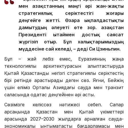
мен Қазақстанның мәңгі әрі жан-жақты
стратегиялық серіктестігі жоғары
деңгейге жетті. Өзара ықпалдастықты
дамытудың әлеуеті өте зор. Қазақстан
Президенті Қытаймен достық саясат
жүргізіп отыр. Бұл халықтарымыздың
мүддесіне сай келеді, – деді Си Цзиньпин.
Бұл – жай лебіз емес, Еуразияның жаңа
технологиялық архитектурасын қалыптастыруда
Қытай Қазақстанды негізгі стратегиялық серіктестің
бірі ретінде қарастырады деген сөз. Яғни, Бейжің
үшін еліміз Орталық Азиядағы сауда мен транзит
саласында одақтас деңгейінен әрі асты.
Сөзімізге келіссөз нәтижесі себеп. Сапар
қарсаңында Қазақстан мен Қытай үкіметтері
арасында 2027–2030 жылдарға арналған сауда-
экономикалық ынтымақтастық бағдарламасы мен