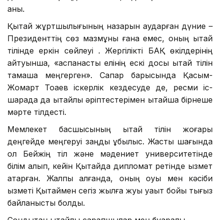
анық.
Қытай жұртшылығының назарын аударған дүние –
Президенттің сөз мазмұны ғана емес, оның қытай
тілінде еркін сөйлеуі . Жергілікті БАҚ өкілдерінің
айтуынша, «аспанасты елінің ескі досы қытай тілін
тамаша меңгерген». Сапар барысында Қасым-
Жомарт Тоқаев іскерлік кездесуде де, ресми іс-
шарада да қытайлық әріптестерімен қытайша бірнеше
мәрте тілдесті.
Мемлекет басшысының қытай тілін жоғары
деңгейде меңгеруі заңды құбылыс. Жастық шағында
ол Бейжің тіл және мәдениет университетінде
білім алып, кейін Қытайда дипломат ретінде қызмет
атқарған. Жалпы алғанда, оның оқуы мен кәсіби
қызметі Қытаймен сегіз жылға жуық уақыт бойы тығыз
байланысты болды.