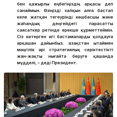
бен қажырлы еңбегіңіздің арқасы деп
санаймын. Өзіңізді халқын алға бастап
келе жатқан тегеурінді көшбасшы және
жаһандық деңгейдегі парасатты
саясаткер ретінде ерекше құрметтеймін.
Сіз көтерген игі бастамаларды қолдауға
әрқашан дайынбыз. Қазақстан Қытаймен
мәңгілік әрі стратегиялық серіктестікті
жан-жақты нығайта беруге қашанда
мүдделі, – деді Президент.