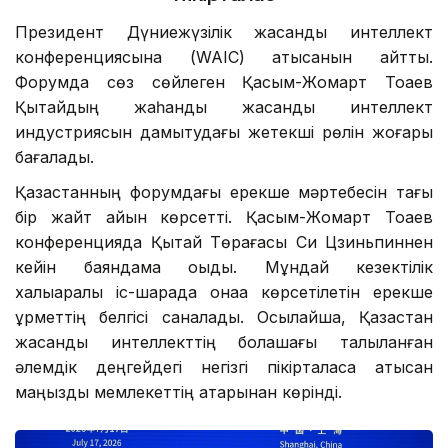
Президент Дүниежүзілік жасанды интеллект
конференциясына (WAIC) қатысқанын айттық.
Форумда сөз сөйлеген Қасым-Жомарт Тоқаев
Қытайдың жаһандық жасанды интеллект
индустриясын дамытудағы жетекші рөлін жоғары
бағалады.
Қазақстанның форумдағы ерекше мәртебесін тағы
бір жайт айқын көрсетті. Қасым-Жомарт Тоқаев
конференцияда Қытай Төрағасы Си Цзиньпиннен
кейін баяндама оқыды. Мұндай кезектілік
халықаралық іс-шарада қонаққа көрсетілетін ерекше
құрметтің белгісі саналады. Осылайша, Қазақстан
жасанды интеллекттің болашағы талқыланған
әлемдік деңгейдегі негізгі пікірталасқа қатысқан
маңызды мемлекеттің қатарынан көрінді.