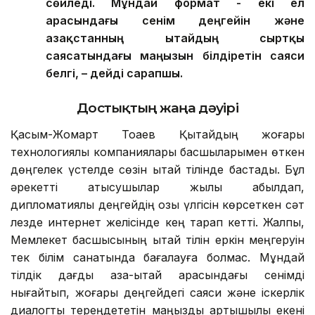
сөйледі. Мұндай формат - екі ел
арасындағы сенім деңгейін және
Қазақстанның Қытайдың сыртқы
саясатындағы маңызын білдіретін саяси
белгі, – дейді сарапшы.
Достықтың жаңа дәуірі
Қасым-Жомарт Тоқаев Қытайдың жоғары
технологиялық компаниялары басшыларымен өткен
дөңгелек үстелде сөзін қытай тілінде бастады. Бұл
әрекетті қатысушылар жылы қабылдап,
дипломатиялық деңгейдің озық үлгісін көрсеткен сәт
лезде интернет желісінде кең тарап кетті. Жалпы,
Мемлекет басшысының қытай тілін еркін меңгеруін
тек білім санатында бағалауға болмас. Мұндай
тілдік дағды қазақ-қытай арасындағы сенімді
нығайтып, жоғары деңгейдегі саяси және іскерлік
диалогты тереңдететін маңызды артықшылық екені