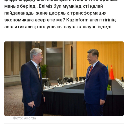
маңыз берілді. Еліміз бұл мүмкіндікті қалай
пайдаланады және цифрлық трансформация
экономикаға әсер ете ме? Kazinform агенттігінің
аналитикалық шолушысы сауалға жауап іздеді.
Фото: Аkorda