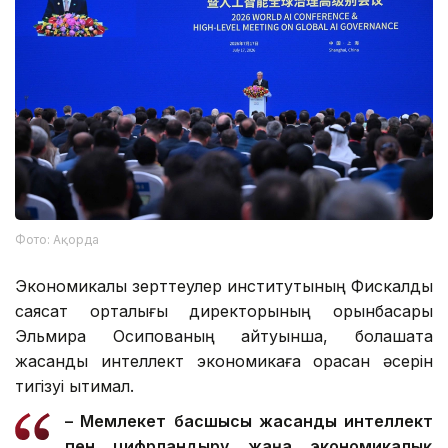
Фото: Ақорда
Экономикалық зерттеулер институтының Фискалдық
саясат орталығы директорының орынбасары
Эльмира Осипованың айтуынша, болашақта
жасанды интеллект экономикаға орасан әсерін
тигізуі ықтимал.
– Мемлекет басшысы жасанды интеллект
пен цифрландыру жаңа экономикалық