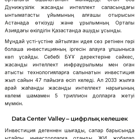
Дүнижүзілік жасанды интеллект саласындағы
ынтымақтастық ұйымының алғашқы отырысын
Астанада өткізуді және құрылымның Орталық
Азиядағы өкілдігін Қазақстанда ашуды ұсынды.
Мұндай үсті-үстіне айтылған идея сөз ретінен гөрі
болашақ инвестицияның іргесін қалауға құлшынысқа
көп ұқсайды. Себебі БҰҰ деректеріне сәйкес,
жасанды интеллект инфрақұрылымы мен оған
қатысты технологияларға салынатын инвестиция
жыл сайын 47 пайызға өсіп келеді. Ал 2033 жылға
қарай жаһандық жасанды интеллект нарығының
көлемі шамамен 5 триллион долларға жетуі
мүмкін.
Data Center Valley – цифрлық келешек
Инвестиция дегеннен шығады, сапар барысында
қытайлық инвесторларға отандық ЖИ жобалар