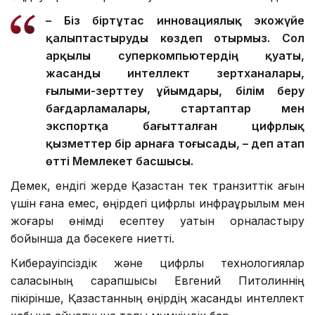
– Біз біртұтас инновациялық экожүйе
қалыптастыруды көздеп отырмыз. Сол
арқылы суперкомпьютердің қуаты,
жасанды интеллект зертханалары,
ғылыми-зерттеу ұйымдары, білім беру
бағдарламалары, стартаптар мен
экспортқа бағытталған цифрлық
қызметтер бір арнаға тоғысады, – деп атап
өтті Мемлекет басшысы.
Демек, ендігі жерде Қазақстан тек транзиттік ағын
үшін ғана емес, өңірдегі цифрлық инфрақұрылым мен
жоғары өнімді есептеу қуатын орналастыру
бойынша да бәсекеге ниетті.
Киберқауіпсіздік және цифрлық технологиялар
саласының сарапшысы Евгений Питолиннің
пікірінше, Қазақстанның өңірдің жасанды интеллект