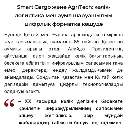
Smart Cargo және AgriTech: көлік-
логистика мен ауыл шаруашылығы
цифрлық форматқа көшуде
Бүгінде Қытай мен Еуропа арасындағы теміржол
жүк тасымалының шамамен 85 пайызы Қазақстан
аумағы арқылы өтеді. Алайда Президенттің
айтуынша, қазіргі жағдайда көлік бағыттарының
бәсекеге қабілеттілігі инфрақұрылым сапасымен ғана
емес, деректерді өңдеу жылдамдығымен де
айқындалады. Сондықтан Қазақстан мен Қытай көлік
дәліздерін дамытуға цифрлық технологияларды
қолдануы өзекті.
– XXI ғасырда көлік дәлізінің бәсекеге
қабілетін инфрақұрылымның сапасымен
өлшеу жеткіліксіз. Қазір мұндай
жобалардың табысты болуы, ең алдымен,