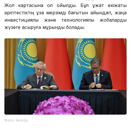
Жол картасына қол қойылды. Бұл құжат екіжақты
әріптестіктің ұзақ мерзімді бағытын айқындап, жаңа
инвестициялық және технологиялық жобаларды
жүзеге асыруға мұрындық болады.
Фото: Аkorda