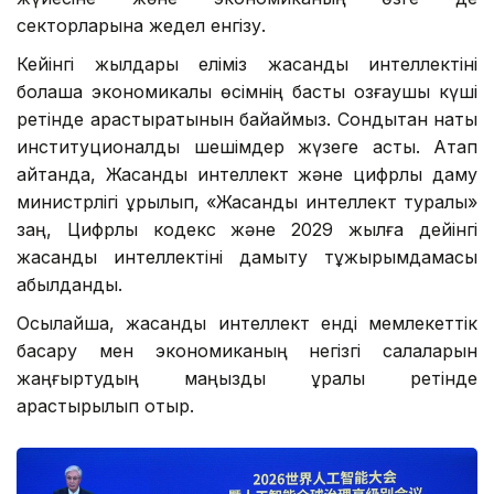
секторларына жедел енгізу.
Кейінгі жылдары еліміз жасанды интеллектіні
болашақ экономикалық өсімнің басты қозғаушы күші
ретінде қарастыратынын байқаймыз. Сондықтан нақты
институционалдық шешімдер жүзеге асты. Атап
айтқанда, Жасанды интеллект және цифрлық даму
министрлігі құрылып, «Жасанды интеллект туралы»
заң, Цифрлық кодекс және 2029 жылға дейінгі
жасанды интеллектіні дамыту тұжырымдамасы
қабылданды.
Осылайша, жасанды интеллект енді мемлекеттік
басқару мен экономиканың негізгі салаларын
жаңғыртудың маңызды құралы ретінде
қарастырылып отыр.