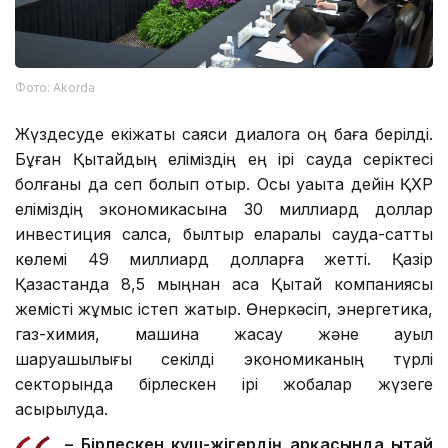
Фото: Аkorda
Жүздесуде екіжақты саяси диалогқа оң баға берілді.
Бұған Қытайдың еліміздің ең ірі сауда серіктесі
болғаны да сеп болып отыр. Осы уақытқа дейін ҚХР
еліміздің экономикасына 30 миллиард доллар
инвестиция салса, былтыр еларалық сауда-саттық
көлемі 49 миллиард долларға жетті. Қазір
Қазақстанда 8,5 мыңнан аса Қытай компаниясы
жемісті жұмыс істеп жатыр. Өнеркәсіп, энергетика,
газ-химия, машина жасау және ауыл
шаруашылығы секілді экономиканың түрлі
секторында бірлескен ірі жобалар жүзеге
асырылуда.
– Бірлескен күш-жігердің арқасында Қытай