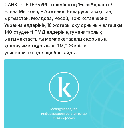
САНКТ-ПЕТЕРБУРГ. Қыркүйектің 1-і. ҚазАқпарат /
Елена Мягкова/ - Армения, Беларусь, Қазақстан,
Қырғызстан, Молдова, Ресей, Тәжікстан және
Украина елдерінің 16 жоғары оқу орнының алғашқы
140 студенті ТМД елдерінің гуманитарлық
ынтымақтастығы мемлекетаралық қорының
қолдауымен құрылған ТМД Желілік
университетінде оқи бастайды.