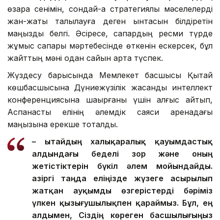
өзара сенімін, сондай-ақ стратегиялық мәселелерді
жан-жақты талқылауға деген ынтасын білдіретін
маңызды белгі. Әсіресе, сапардың ресми түрде
жұмыс сапары мәртебесінде өткенін ескерсек, бұл
жайттың мәні одан сайын арта түспек.
Жүздесу барысында Мемлекет басшысы Қытай
көшбасшысына Дүниежүзілік жасанды интеллект
конференциясына шақырғаны үшін алғыс айтып,
Аспанасты елінің әлемдік саяси аренадағы
маңызына ерекше тоқталды.
– Қытайдың халықаралық қауымдастық
алдындағы беделі зор және оның
жетістіктерін бүкіл әлем мойындайды.
Қазіргі таңда еліңізде жүзеге асырылып
жатқан ауқымды өзгерістерді бәріміз
үлкен қызығушылықпен қараймыз. Бұл, ең
алдымен, Сіздің көреген басшылығыңыз