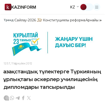
KAZINFORM
KZ
Сайлау-2026
Конституциялық реформа
Арнайы жо
Тренд:
12:57, 11 Қыркүйек 2012
Қазақстандық түлектерге Түркияның
Құрлықтағы әскерлер училищесінің
дипломдары тапсырылды