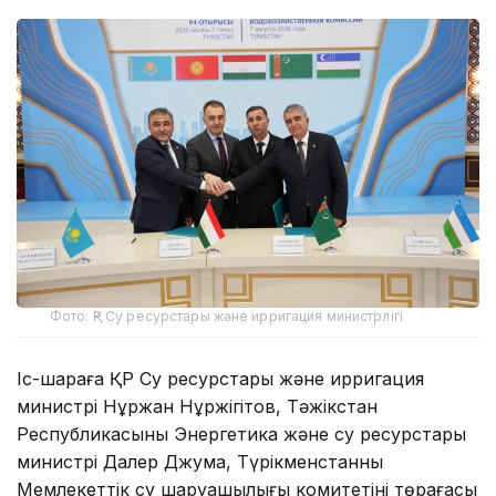
Фото: ҚР Су ресурстары және ирригация министрлігі
Іс-шараға ҚР Су ресурстары және ирригация
министрі Нұржан Нұржігітов, Тәжікстан
Республикасының Энергетика және су ресурстары
министрі Далер Джума, Түрікменстанның
Мемлекеттік су шаруашылығы комитетінің төрағасы