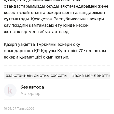
отандастарымызды оқуды аяқтағандарымен және
кезекті «лейтенант» әскери шенін алғандарымен
құттықтады. Қазақстан Республикасының әскери
қауіпсіздігін қамтамасыз ету ісінде кәсіби
жетістіктер мен табыстар тіледі.
Қазіргі уақытта Түркияның әскери оқу
орындарында ҚР Қарулы Күштерінің 70-тен астам
әскери қызметшісі оқып жатыр.
Қазақстанның сыртқы саясаты
Басқа мемлекеттік 
без автора
Авторлар
19:25, 07 Тамыз 2026