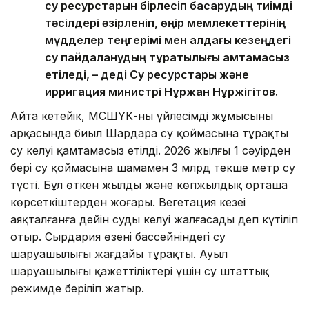
су ресурстарын бірлесіп басқарудың тиімді
тәсілдері әзірленіп, өңір мемлекеттерінің
мүдделер теңгерімі мен алдағы кезеңдегі
су пайдаланудың тұрақтылығы қамтамасыз
етіледі, – деді Су ресурстары және
ирригация министрі Нұржан Нұржігітов.
Айта кетейік, МСШҮК-ның үйлесімді жұмысының
арқасында биыл Шардара су қоймасына тұрақты
су келуі қамтамасыз етілді. 2026 жылғы 1 сәуірден
бері су қоймасына шамамен 3 млрд текше метр су
түсті. Бұл өткен жылдың және көпжылдық орташа
көрсеткіштерден жоғары. Вегетация кезеңі
аяқталғанға дейін судың келуі жалғасады деп күтіліп
отыр. Сырдария өзені бассейніндегі су
шаруашылығы жағдайы тұрақты. Ауыл
шаруашылығы қажеттіліктері үшін су штаттық
режимде беріліп жатыр.