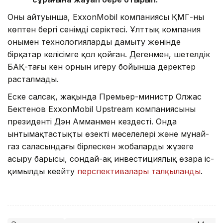
Оның айтуынша, ExxonMobil компаниясы ҚМГ-ның
көптен бергі сенімді серіктесі. Ұлттық компания
онымен технологияларды дамыту жөнінде
бірқатар келісімге қол қойған. Дегенмен, шетелдік
БАҚ-тағы кен орнын игеру бойынша деректер
расталмады.
Еске салсақ, жақында Премьер-министр Олжас
Бектенов ExxonMobil Upstream компаниясының
президенті Дэн Амманмен кездесті. Онда
ынтымақтастықтың өзекті мәселелері және мұнай-
газ саласындағы бірлескен жобаларды жүзеге
асыру барысы, сондай-ақ инвестициялық өзара іс-
қимылды кеңейту
перспективалары талқыланды
.