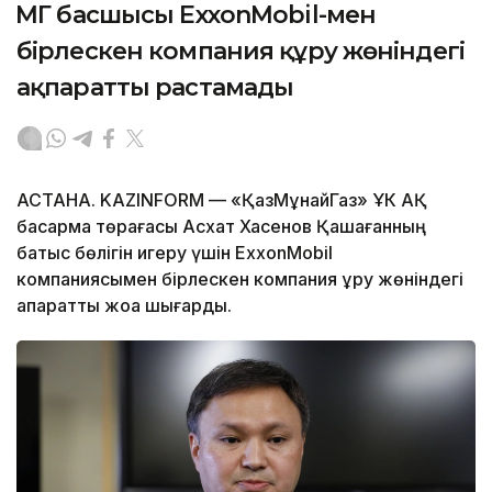
ҚМГ басшысы ExxonMobil-мен
бірлескен компания құру жөніндегі
ақпаратты растамады
АСТАНА. KAZINFORM — «ҚазМұнайГаз» ҰК АҚ
басқарма төрағасы Асхат Хасенов Қашағанның
батыс бөлігін игеру үшін ExxonMobil
компаниясымен бірлескен компания құру жөніндегі
ақпаратты жоққа шығарды.