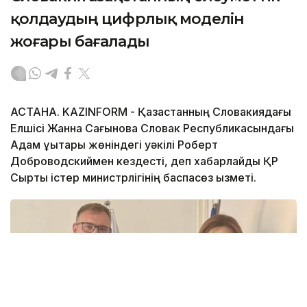
қолдаудың цифрлық моделін
жоғары бағалады
АСТАНА. KAZINFORM - Қазақстанның Словакиядағы
Елшісі Жанна Сағынова Словак Республикасындағы
Адам құқықтары жөніндегі уәкілі Роберт
Доброводскиймен кездесті, деп хабарлайды ҚР
Сыртқы істер министрлігінің баспасөз қызметі.