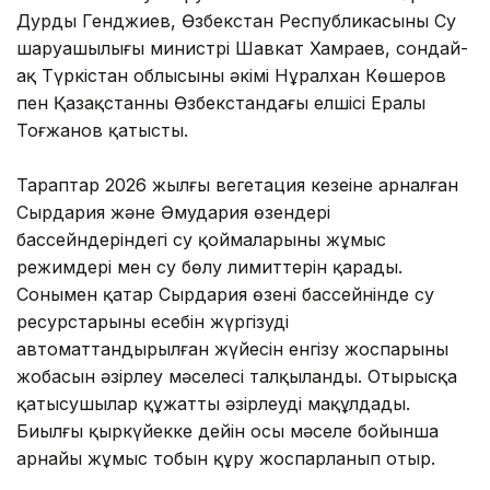
Дурды Генджиев, Өзбекстан Республикасының Су
шаруашылығы министрі Шавкат Хамраев, сондай-
ақ Түркістан облысының әкімі Нұралхан Көшеров
пен Қазақстанның Өзбекстандағы елшісі Ералы
Тоғжанов қатысты.
Тараптар 2026 жылғы вегетация кезеңіне арналған
Сырдария және Әмудария өзендері
бассейндеріндегі су қоймаларының жұмыс
режимдері мен су бөлу лимиттерін қарады.
Сонымен қатар Сырдария өзені бассейнінде су
ресурстарының есебін жүргізудің
автоматтандырылған жүйесін енгізу жоспарының
жобасын әзірлеу мәселесі талқыланды. Отырысқа
қатысушылар құжатты әзірлеуді мақұлдады.
Биылғы қыркүйекке дейін осы мәселе бойынша
арнайы жұмыс тобын құру жоспарланып отыр.