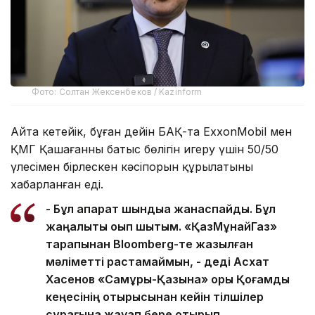
Фото: Солтан Жексенбеков / Kazinform
Айта кетейік, бұған дейін БАҚ-та ExxonMobil мен
ҚМГ Қашағанның батыс бөлігін игеру үшін 50/50
үлесімен бірлескен кәсіпорын құрылатыны
хабарланған еді.
- Бұл ақпарат шындыққа жанаспайды. Бұл
жаңалықты оқып шықтым. «ҚазМұнайГаз»
тарапынан Bloomberg-те жазылған
мәліметті растамаймын, - деді Асхат
Хасенов «Самұрық-Қазына» қоры Қоғамдық
кеңесінің отырысынан кейін тілшілер
сұрағына жауап бере отырып.