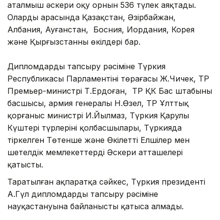
аталмыш әскери оқу орнын 536 түлек аяқтады.
Олардың арасында Қазақстан, Әзірбайжан,
Албания, Ауғанстан, Босния, Иордания, Корея
және Қырғызстанның өкілдері бар.
Дипломдарды тапсыру рәсіміне Түркия
Республикасы Парламентінің төрағасы Ж.Чичек, ТР
Премьер-министрі Т.Ердоған, ТР ҚК Бас штабының
басшысы, армия генералы Н.Өзел, ТР Ұлттық
қорғаныс министрі И.Йылмаз, Түркия Қарулы
Күштері түрлерінің қолбасшылары, Түркияда
тіркелген Төтенше және Өкілетті Елшілер мен
шетелдік мемлекеттердің Әскери атташелері
қатысты.
Таратылған ақпаратқа сәйкес, Түркия президенті
А.Гүл дипломдарды тапсыру рәсіміне
науқастануына байланысты қатыса алмады.