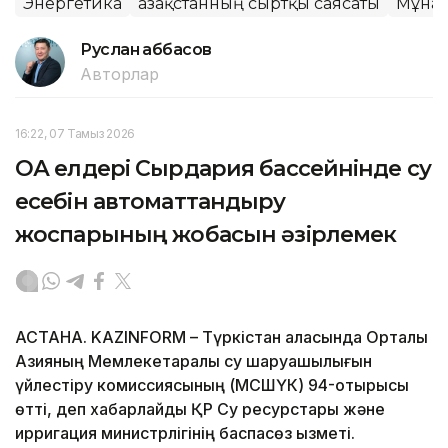
Энергетика
Қазақстанның сыртқы саясаты
Мұна
Руслан Ғаббасов
Авторлар
16:22, 07 Тамыз 2026
ОА елдері Сырдария бассейнінде су
есебін автоматтандыру
жоспарының жобасын әзірлемек
АСТАНА. KAZINFORM – Түркістан қаласында Орталық
Азияның Мемлекетаралық су шаруашылығын
үйлестіру комиссиясының (МСШҮК) 94-отырысы
өтті, деп хабарлайды ҚР Су ресурстары және
ирригация министрлігінің баспасөз қызметі.