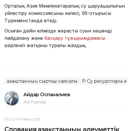
Орталық Азия Мемлекетаралық су шаруашылығын
үйлестіру комиссиясының келесі, 95-отырысы
Түрікменстанда өтеді.
Осыған дейін елімізде жерасты суын кешенді
пайдалану және
басқару тұжырымдамасы
әзірленіп жатқаны туралы жаздық.
Қазақстанның сыртқы саясаты
ҚР Су ресурстары ж
Айдар Оспаналиев
Авторлар
02:23, 04 Тамыз 2026
Словакия Қазақстанның әлеуметтік