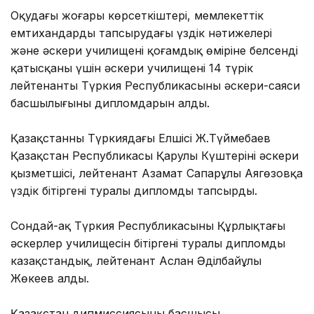
Оқудағы жоғары көрсеткіштері, мемлекеттік
емтихандарды тапсырудағы үздік нәтижелері
және әскери училищенің қоғамдық өміріне белсенді
қатысқаны үшін әскери училищенің 14 түрік
лейтенанты Түркия Республикасының әскери-саяси
басшылығының дипломдарын алды.
Қазақстанның Түркиядағы Елшісі Ж.Түймебаев
Қазақстан Республикасы Қарулы Күштерінің әскери
қызметшісі, лейтенант Азамат Сапарұлы Аягөзовқа
үздік бітіргені туралы дипломды тапсырды.
Сондай-ақ Түркия Республикасының Құрлықтағы
әскерлер училищесін бітіргені туралы дипломды
казақстандық, лейтенант Аслан Әділбайұлы
Жөкеев алды.
Қазақстан дипмиссиясының басшысы