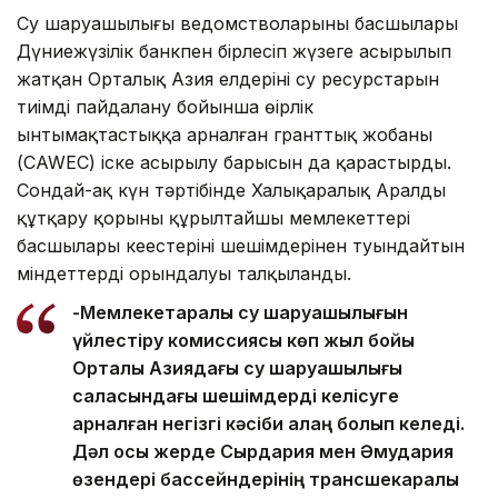
Су шаруашылығы ведомстволарының басшылары
Дүниежүзілік банкпен бірлесіп жүзеге асырылып
жатқан Орталық Азия елдерінің су ресурстарын
тиімді пайдалану бойынша өңірлік
ынтымақтастыққа арналған гранттық жобаның
(CAWEC) іске асырылу барысын да қарастырды.
Сондай-ақ күн тәртібінде Халықаралық Аралды
құтқару қорының құрылтайшы мемлекеттері
басшылары кеңестерінің шешімдерінен туындайтын
міндеттердің орындалуы талқыланды.
-Мемлекетаралық су шаруашылығын
үйлестіру комиссиясы көп жыл бойы
Орталық Азиядағы су шаруашылығы
саласындағы шешімдерді келісуге
арналған негізгі кәсіби алаң болып келеді.
Дәл осы жерде Сырдария мен Әмудария
өзендері бассейндерінің трансшекаралық