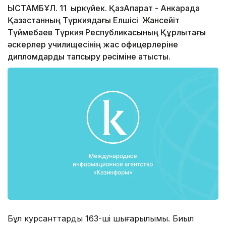
ЫСТАМБҰЛ. 11 қыркүйек. ҚазАқпарат - Анкарада
Қазақстанның Түркиядағы Елшісі Жансейіт
Түймебаев Түркия Республикасының Құрлықтағы
әскерлер училищесінің жас офицерлеріне
дипломдарды тапсыру рәсіміне қатысты.
Бұл курсанттардың 163-ші шығарылымы. Биыл