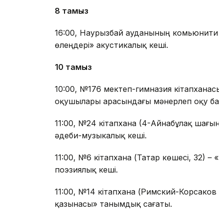
8 тамыз
16:00, Наурызбай ауданының комьюнити
өлеңдері» акустикалық кеші.
10 тамыз
10:00, №176 мектеп-гимназия кітапхана
оқушылары арасындағы мәнерлеп оқу ба
11:00, №24 кітапхана (4-Айнабұлақ шағы
әдеби-музыкалық кеші.
11:00, №6 кітапхана (Татар көшесі, 32) 
поэзиялық кеші.
11:00, №14 кітапхана (Римский-Корсаков 
қазынасы» танымдық сағаты.