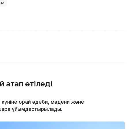
ым
 атап өтіледі
күніне орай әдеби, мәдени және
-шара ұйымдастырылады.