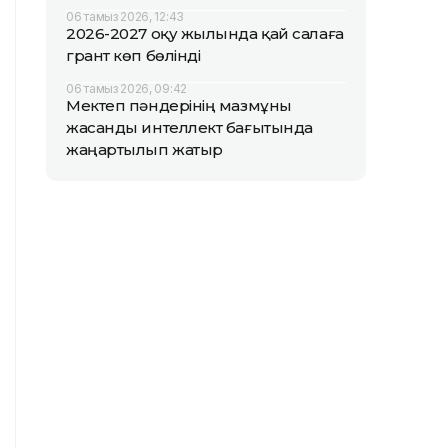
06 тамыз 2026, 12:43
2026-2027 оқу жылында қай салаға
грант көп бөлінді
06 тамыз 2026, 09:42
Мектеп пәндерінің мазмұны
жасанды интеллект бағытында
жаңартылып жатыр