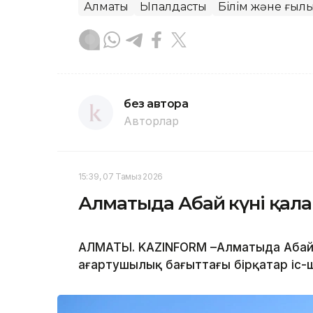
Алматы
Ықпалдастық
Білім және ғыл
без автора
Авторлар
15:39, 07 Тамыз 2026
Алматыда Абай күні қалай
АЛМАТЫ. KAZINFORM –Алматыда Абай 
ағартушылық бағыттағы бірқатар іс