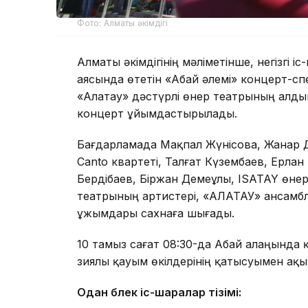
Фото: Алматы әкімдігі
Алматы әкімдігінің мәліметінше, негізгі 
аясында өтетін «Абай әлемі» концерт-спек
«Алатау» дәстүрлі өнер театрының алдын
концерт ұйымдастырылады.
Бағдарламада Мақпал Жүнісова, Жанар Дуғ
Canto квартеті, Талғат Күзембаев, Ерлан
Бердібаев, Біржан Демеұлы, ISATAY өнер
театрының артистері, «АЛАТАУ» ансам
ұжымдары сахнаға шығады.
10 тамыз сағат 08:30-да Абай алаңында қа
зиялы қауым өкілдерінің қатысуымен ақын
Одан бөлек іс-шаралар тізімі: