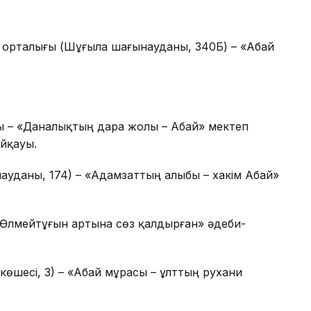
 орталығы (Шұғыла шағынауданы, 340Б) – «Абай
сы – «Даналықтың дара жолы – Абай» мектеп
йқауы.
науданы, 174) – «Адамзаттың алыбы – хакім Абай»
– «Өлмейтұғын артына сөз қалдырған» әдеби-
көшесі, 3) – «Абай мұрасы – ұлттың рухани