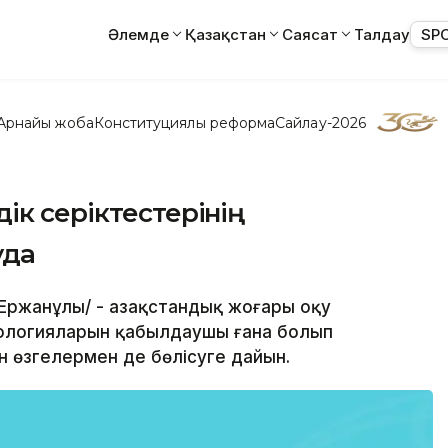
Әлемде
Қазақстан
Саясат
Талдау
SP
Арнайы жоба
Конституциялық реформа
Сайлау-2026
ік серіктестерінің
уда
 Ержанұлы/ - Қазақстандық жоғары оқу
нологияларын қабылдаушы ғана болып
н өзгелермен де бөлісуге дайын.