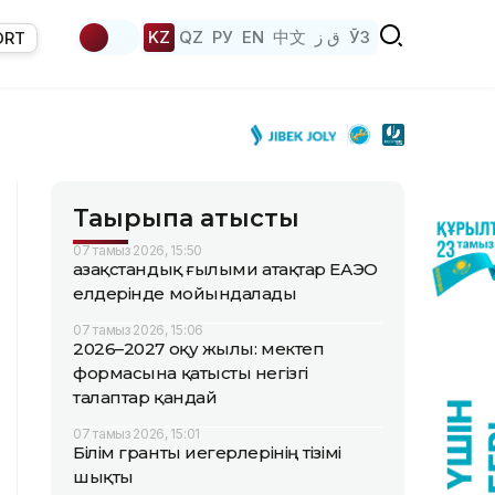
KZ
QZ
РУ
EN
中文
ق ز
ЎЗ
ORT
Тақырыпқа қатысты
07 тамыз 2026, 15:50
Қазақстандық ғылыми атақтар ЕАЭО
елдерінде мойындалады
07 тамыз 2026, 15:06
2026–2027 оқу жылы: мектеп
формасына қатысты негізгі
талаптар қандай
07 тамыз 2026, 15:01
Білім гранты иегерлерінің тізімі
шықты