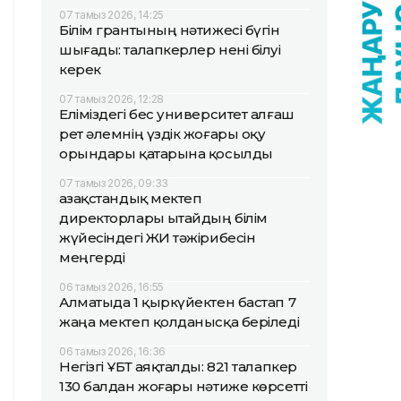
07 тамыз 2026, 14:25
Білім грантының нәтижесі бүгін
шығады: талапкерлер нені білуі
керек
07 тамыз 2026, 12:28
Еліміздегі бес университет алғаш
рет әлемнің үздік жоғары оқу
орындары қатарына қосылды
07 тамыз 2026, 09:33
Қазақстандық мектеп
директорлары Қытайдың білім
жүйесіндегі ЖИ тәжірибесін
меңгерді
06 тамыз 2026, 16:55
Алматыда 1 қыркүйектен бастап 7
жаңа мектеп қолданысқа беріледі
06 тамыз 2026, 16:36
Негізгі ҰБТ аяқталды: 821 талапкер
130 балдан жоғары нәтиже көрсетті