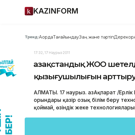
KAZINFORM
Ақорда
Тағайындау
Заң және тәртіп
Дерекқор
Тренд:
17:32, 17 Наурыз 2011
Қазақстандық ЖОО шетелд
қызығушылығын арттыр
АЛМАТЫ. 17 наурыз. ҚазАқпарат /Ерлік
орындары қазір озық білім беру тех
қоймай, өзіндік жеке технологиялары