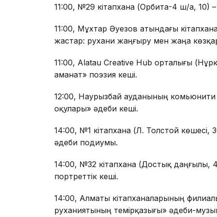
11:00, №29 кітапхана (Орбита-4 ш/а, 10) 
11:00, Мұхтар Әуезов атындағы кітапхана
жастар: рухани жаңғыру мен жаңа көзқа
11:00, Alatau Creative Hub орталығы (Нұр
аманат» поэзия кеші.
12:00, Наурызбай ауданының комьюнити
оқулары» әдеби кеші.
14:00, №1 кітапхана (Л. Толстой көшесі, 
әдеби подиумы.
14:00, №32 кітапхана (Достық даңғылы, 42
портреттік кеші.
14:00, Алматы кітапханаларының филиалы
руханиятының темірқазығы» әдеби-музык