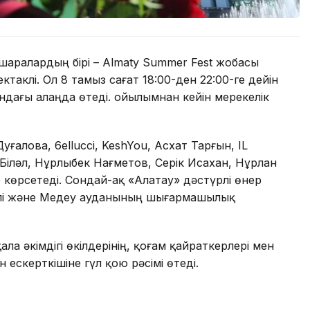
іс-шаралардың бірі – Almaty Summer Fest жобасы
таклі. Ол 8 тамыз сағат 18:00-ден 22:00-ге дейін
дағы алаңда өтеді. Қойылымнан кейін мерекелік
алова, 6ellucci, KeshYou, Асхат Тарғын, IL
 Біләл, Нұрлыбек Нағметов, Серік Исахан, Нұрлан
 көрсетеді. Сондай-ақ «Алатау» дәстүрлі өнер
блі және Медеу ауданының шығармашылық
ла әкімдігі өкілдерінің, қоғам қайраткерлері мен
 ескерткішіне гүл қою рәсімі өтеді.