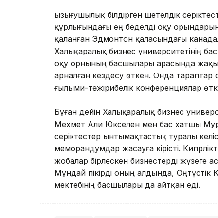
Қызығушылық білдірген шетелдік серіктес
құрлығындағы ең беделді оқу орындарыны
қаланған Эдмонтон қаласындағы канадал
Халықаралық бизнес университетінің бас
оқу орнының басшылары арасында жақы
арналған кездесу өткен. Онда тараптар 
ғылыми-тәжірибелік конференциялар өтк
Бұған дейін Халықаралық бизнес универс
Мехмет Али Юкселен мен бас хатшы Мура
серіктестер ынтымақтастық туралы келісі
меморандумдар жасауға кірісті. Кипрлік
жобалар бірлескен бизнестерді жүзеге ас
Мұндай пікірді оның алдында, Оңтүстік
мектебінің басшылары да айтқан еді.