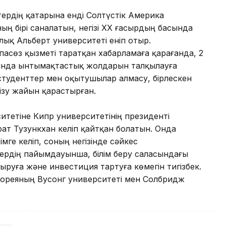
тердің қатарына енді Солтүстік Америка
ң бірі саналатын, негізі ХХ ғасырдың басында
ық Альберт университеті еніп отыр.
пасөз қызметі таратқан хабарламаға қарағанда, 2
нда ынтымақтастық жолдарын талқылауға
студенттер мен оқытушылар алмасу, бірлескен
ізу жайын қарастырған.
итетіне Кипр университетінің президенті
т Тузункхан келіп қайтқан болатын. Онда
мге келіп, соның негізінде сәйкес
тердің пайымдауынша, білім беру саласындағы
ыруға және инвестиция тартуға көмегін тигізбек.
 Кореяның Вусонг университеті мен Солбридж