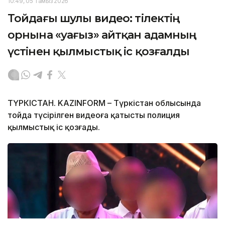
10:49, 05 Тамыз 2026
Тойдағы шулы видео: тілектің
орнына «уағыз» айтқан адамның
үстінен қылмыстық іс қозғалды
ТҮРКІСТАН. KAZINFORM – Түркістан облысында
тойда түсірілген видеоға қатысты полиция
қылмыстық іс қозғады.