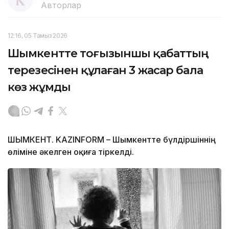
Авторлар
12:16, 05 Тамыз 2026
Шымкентте тоғызыншы қабаттың
терезесінен құлаған 3 жасар бала
көз жұмды
ШЫМКЕНТ. KAZINFORM – Шымкентте бүлдіршіннің
өліміне әкелген оқиға тіркелді.