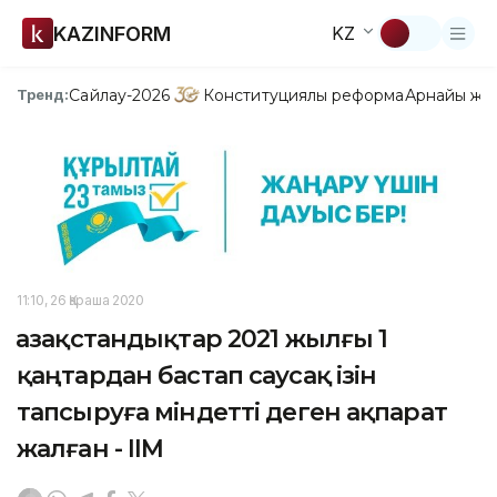
KAZINFORM
KZ
Сайлау-2026
Конституциялық реформа
Арнайы жо
Тренд:
11:10, 26 Қараша 2020
Қазақстандықтар 2021 жылғы 1
қаңтардан бастап саусақ ізін
тапсыруға міндетті деген ақпарат
жалған - ІІМ