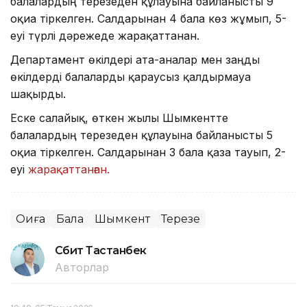
балалардың терезеден құлауына байланысты 9
оқиға тіркелген. Салдарынан 4 бала көз жұмып, 5-
еуі түрлі дәрежеде жарақаттанған.
Департамент өкілдері ата-аналар мен заңды
өкілдерді балаларды қараусыз қалдырмауға
шақырды.
Еске салайық, өткен жылы Шымкентте
балалардың терезеден құлауына байланысты 5
оқиға тіркелген. Салдарынан 3 бала қаза тауып, 2-
еуі
жарақаттанған.
Оқиға
Бала
Шымкент
Терезе
Сәбит Тастанбек
Авторлар