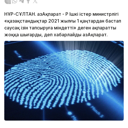
НҰР-СҰЛТАН. ҚазАқпарат - ҚР Ішкі істер министрлігі
«қазақстандықтар 2021 жылғы 1 қаңтардан бастап
саусақ ізін тапсыруға міндетті» деген ақпаратты
жоққа шығарды, деп хабарлайды ҚазАқпарат.