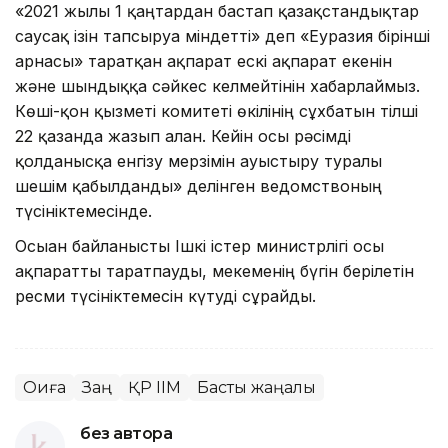
«2021 жылғы 1 қаңтардан бастап қазақстандықтар
саусақ ізін тапсыруға міндетті» деп «Еуразия бірінші
арнасы» таратқан ақпарат ескі ақпарат екенін
және шындыққа сәйкес келмейтінін хабарлаймыз.
Көші-қон қызметі комитеті өкілінің сұхбатын тілші
22 қазанда жазып алған. Кейін осы рәсімді
қолданысқа енгізу мерзімін ауыстыру туралы
шешім қабылданды» делінген ведомствоның
түсініктемесінде.
Осыған байланысты Ішкі істер министрлігі осы
ақпаратты таратпауды, мекеменің бүгін берілетін
ресми түсініктемесін күтуді сұрайды.
Оқиға
Заң
ҚР ІІМ
Басты жаңалық
без автора