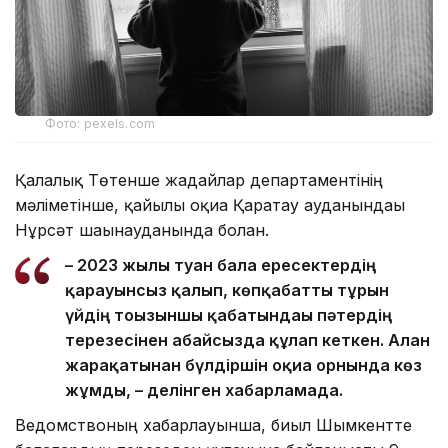
Фото: pexels.com
Қалалық Төтенше жағдайлар департаментінің
мәліметінше, қайғылы оқиға Қаратау ауданындағы
Нұрсәт шағынауданында болған.
– 2023 жылы туған бала ересектердің
қарауынсыз қалып, көпқабатты тұрғын
үйдің тоғызыншы қабатындағы пәтердің
терезесінен абайсызда құлап кеткен. Алған
жарақатынан бүлдіршін оқиға орнында көз
жұмды, – делінген хабарламада.
Ведомствоның хабарлауынша, биыл Шымкентте