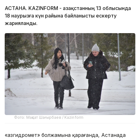
АСТАНА. KAZINFORM - Қазақстанның 13 облысында
18 наурызға күн райына байланысты ескерту
жарияланды.
Фото: Мақсат Шағырбаев / Kazinform
«Қазгидромет» болжамына қарағанда, Астанада