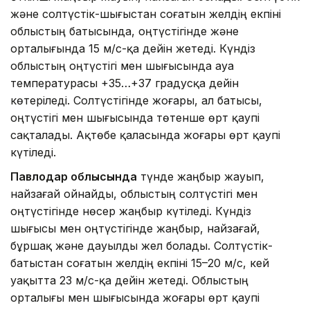
және солтүстік-шығыстан соғатын желдің екпіні
облыстың батысында, оңтүстігінде және
орталығында 15 м/с-қа дейін жетеді. Күндіз
облыстың оңтүстігі мен шығысында ауа
температурасы +35…+37 градусқа дейін
көтеріледі. Солтүстігінде жоғары, ал батысы,
оңтүстігі мен шығысында төтенше өрт қаупі
сақталады. Ақтөбе қаласында жоғары өрт қаупі
күтіледі.
Павлодар облысында
түнде жаңбыр жауып,
найзағай ойнайды, облыстың солтүстігі мен
оңтүстігінде нөсер жаңбыр күтіледі. Күндіз
шығысы мен оңтүстігінде жаңбыр, найзағай,
бұршақ және дауылды жел болады. Солтүстік-
батыстан соғатын желдің екпіні 15–20 м/с, кей
уақытта 23 м/с-қа дейін жетеді. Облыстың
орталығы мен шығысында жоғары өрт қаупі