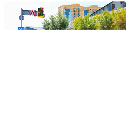
Фото: Виктор Федюнин / Kazinform
Солтүстік-батыс циклоны және онымен
байланысты атмосфералық фронтальды жүйелер
Қазақстанның солтүстігі мен шығысында ауа
райына ықпалын сақтайды. Осыған байланысты
жаңбыр жауып, найзағай ойнайды, жел күшейеді,