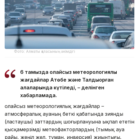
Фото: Алматы қаласының әкімдігі
6 тамызда қолайсыз метеорологиялық
жағдайлар Ақтөбе және Талдықорған
қалаларында күтіледі, – делінген
хабарламада.
Қолайсыз метеорологиялық жағдайлар –
атмосфералық ауаның беткі қабатында зиянды
(ластаушы) заттардың шоғырлануына ықпал ететін
қысқамерзімді метеофакторлардың (тымық ауа
райы, жеңіл жел, тұман, инверсия) жиынтығы.