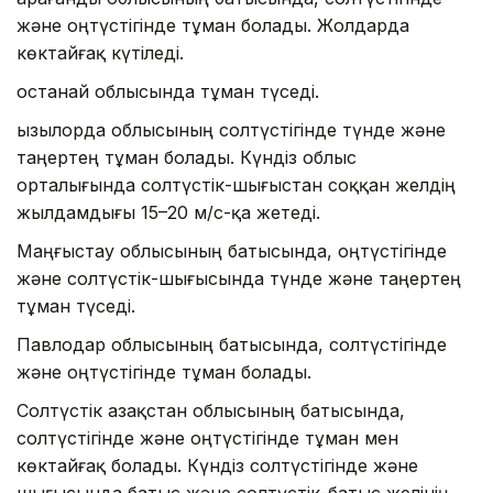
және оңтүстігінде тұман болады. Жолдарда
көктайғақ күтіледі.
Қостанай облысында тұман түседі.
Қызылорда облысының солтүстігінде түнде және
таңертең тұман болады. Күндіз облыс
орталығында солтүстік-шығыстан соққан желдің
жылдамдығы 15–20 м/с-қа жетеді.
Маңғыстау облысының батысында, оңтүстігінде
және солтүстік-шығысында түнде және таңертең
тұман түседі.
Павлодар облысының батысында, солтүстігінде
және оңтүстігінде тұман болады.
Солтүстік Қазақстан облысының батысында,
солтүстігінде және оңтүстігінде тұман мен
көктайғақ болады. Күндіз солтүстігінде және
шығысында батыс және солтүстік-батыс желінің