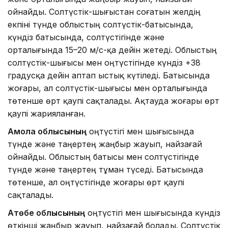
ойнайды. Солтүстік-шығыстан соғатын желдің
екпіні түнде облыстың солтүстік-батысында,
күндіз батысында, солтүстігінде және
орталығында 15–20 м/с-қа дейін жетеді. Облыстың
солтүстік-шығысы мен оңтүстігінде күндіз +38
градусқа дейін аптап ыстық күтіледі. Батысында
жоғары, ал солтүстік-шығысы мен орталығында
төтенше өрт қаупі сақталады. Ақтауда жоғары өрт
қаупі жарияланған.
Ақмола облысының
оңтүстігі мен шығысында
түнде және таңертең жаңбыр жауып, найзағай
ойнайды. Облыстың батысы мен солтүстігінде
түнде және таңертең тұман түседі. Батысында
төтенше, ал оңтүстігінде жоғары өрт қаупі
сақталады.
Ақтөбе облысының
оңтүстігі мен шығысында күндіз
өткінші жаңбыр жауып, найзағай болады. Солтүстік