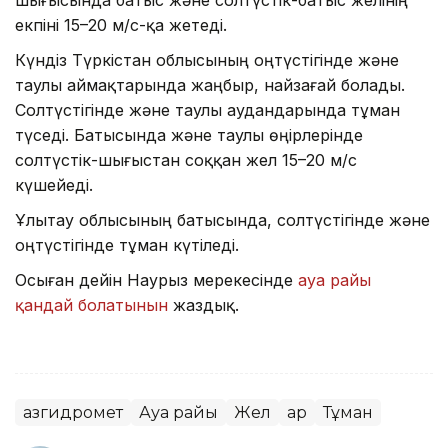
екпіні 15–20 м/с-қа жетеді.
Күндіз Түркістан облысының оңтүстігінде және
таулы аймақтарында жаңбыр, найзағай болады.
Солтүстігінде және таулы аудандарында тұман
түседі. Батысында және таулы өңірлерінде
солтүстік-шығыстан соққан жел 15–20 м/с
күшейеді.
Ұлытау облысының батысында, солтүстігінде және
оңтүстігінде тұман күтіледі.
Осыған дейін Наурыз мерекесінде
ауа райы
қандай болатынын
жаздық.
Қазгидромет
Ауа райы
Жел
Қар
Тұман