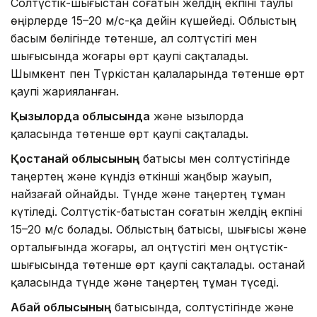
Солтүстік-шығыстан соғатын желдің екпіні таулы
өңірлерде 15–20 м/с-қа дейін күшейеді. Облыстың
басым бөлігінде төтенше, ал солтүстігі мен
шығысында жоғары өрт қаупі сақталады.
Шымкент пен Түркістан қалаларында төтенше өрт
қаупі жарияланған.
Қызылорда облысында
және Қызылорда
қаласында төтенше өрт қаупі сақталады.
Қостанай облысының
батысы мен солтүстігінде
таңертең және күндіз өткінші жаңбыр жауып,
найзағай ойнайды. Түнде және таңертең тұман
күтіледі. Солтүстік-батыстан соғатын желдің екпіні
15–20 м/с болады. Облыстың батысы, шығысы және
орталығында жоғары, ал оңтүстігі мен оңтүстік-
шығысында төтенше өрт қаупі сақталады. Қостанай
қаласында түнде және таңертең тұман түседі.
Абай облысының
батысында, солтүстігінде және