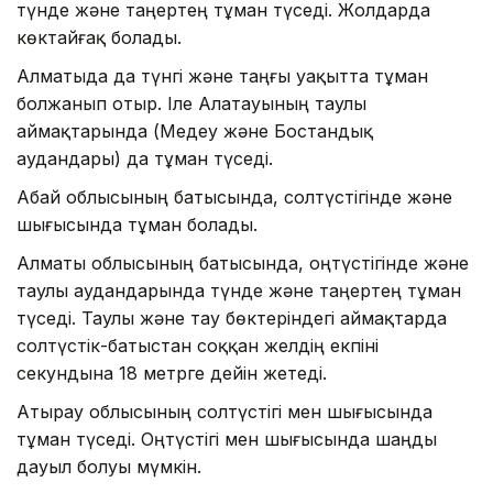
түнде және таңертең тұман түседі. Жолдарда
көктайғақ болады.
Алматыда да түнгі және таңғы уақытта тұман
болжанып отыр. Іле Алатауының таулы
аймақтарында (Медеу және Бостандық
аудандары) да тұман түседі.
Абай облысының батысында, солтүстігінде және
шығысында тұман болады.
Алматы облысының батысында, оңтүстігінде және
таулы аудандарында түнде және таңертең тұман
түседі. Таулы және тау бөктеріндегі аймақтарда
солтүстік-батыстан соққан желдің екпіні
секундына 18 метрге дейін жетеді.
Атырау облысының солтүстігі мен шығысында
тұман түседі. Оңтүстігі мен шығысында шаңды
дауыл болуы мүмкін.