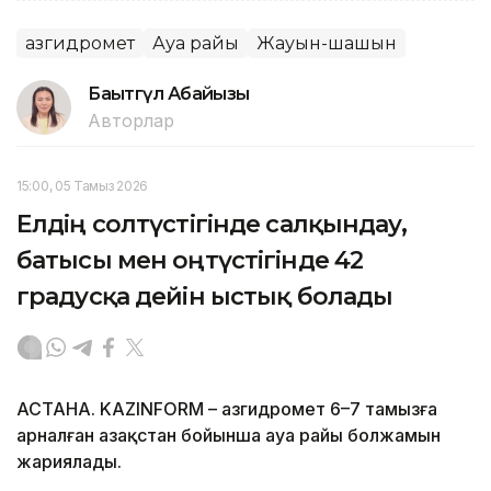
Қазгидромет
Ауа райы
Жауын-шашын
Бақытгүл Абайқызы
Авторлар
15:00, 05 Тамыз 2026
Елдің солтүстігінде салқындау,
батысы мен оңтүстігінде 42
градусқа дейін ыстық болады
АСТАНА. KAZINFORM – Қазгидромет 6–7 тамызға
арналған Қазақстан бойынша ауа райы болжамын
жариялады.