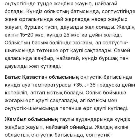
оңтүстігінде түнде жаңбыр жауып, найзағай
болады. Күндіз облыстың батысында, солтүстігінде
және орталығында кей жерлерде нөсер жаңбыр
жауып, бұршақ түсіп, дауылды жел соғады. Желдің
екпіні 15–20 м/с, күндіз 25 м/с-қа дейін жетеді.
Облыстың басым бөлігінде жоғары, ал солтүстік-
шығысында төтенше өрт қаупі сақталады. Семей
қаласында жаңбыр, найзағай, күндіз бұршақ пен
дауылды жел күтіледі.
Батыс Қазақстан облысының
оңтүстік-батысында
күндіз ауа температурасы +35…+36 градусқа дейін
көтеріліп, аптап ыстық болады. Облыс бойынша
жоғары өрт қаупі сақталады, ал батысы мен
оңтүстік-шығысында төтенше өрт қаупі күтіледі.
Жамбыл облысының
таулы аудандарында күндіз
жаңбыр жауып, найзағай ойнайды. Желдің екпіні
облыстың оңтүстік-батысында, солтүстік-