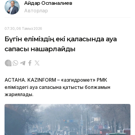
Айдар Оспаналиев
Авторлар
07:30, 06 Тамыз 2026
Бүгін еліміздің екі қаласында ауа
сапасы нашарлайды
АСТАНА. KAZINFORM – «Қазгидромет» РМК
еліміздегі ауа сапасына қатысты болжамын
жариялады.