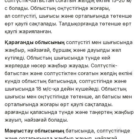
солтүстік-батыстан соғатын желдің екпіні 15–20 м/
с болады. Облыстың оңтүстігінде жоғары,
ал солтүстігі, шығысы және орталығында төтенше
өрт қаупі сақталады. Талдықорғанда төтенше өрт
қаупі жарияланған.
Қарағанды облысының
солтүстігі мен шығысында
жаңбыр, найзағай, бұршақ және дауылды жел
күтіледі. Облыстың шығысында түнде кей
жерлерде нөсер жаңбыр жауады. Солтүстік-
батыстан және солтүстіктен соғатын желдің екпіні
күндіз облыстың батысында, солтүстігінде және
шығысында 18 м/с-қа дейін күшейеді. Облыстың
шығысы мен оңтүстігінде төтенше, ал батысы мен
орталығында жоғары өрт қаупі сақталады.
Қарағанды қаласында түнде және таңертең жаңбыр
жауып, найзағай болады.
Маңғыстау облысының
батысында, солтүстігінде
және орталығында жаңбыр жауып, найзағай