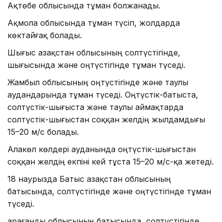
Ақтөбе облысында тұман болжанады.
Ақмола облысында тұман түсіп, жолдарда
көктайғақ болады.
Шығыс Қазақстан облысының солтүстігінде,
шығысында және оңтүстігінде тұман түседі.
Жамбыл облысының оңтүстігінде және таулы
аудандарында тұман түседі. Оңтүстік-батыста,
солтүстік-шығыста және таулы аймақтарда
солтүстік-шығыстан соққан желдің жылдамдығы
15–20 м/с болады.
Алакөл көлдері ауданында оңтүстік-шығыстан
соққан желдің екпіні кей тұста 15–20 м/с-қа жетеді.
18 наурызда Батыс Қазақстан облысының
батысында, солтүстігінде және оңтүстігінде тұман
түседі.
Қарағанды облысының батысында, солтүстігінде