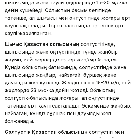
шығысында және таулы өңірлерінде 15–20 м/с-қа
дейін күшейеді. Облыстың басым бөлігінде
төтенше, ал шығысы мен оңтүстігінде жоғары өрт
қаупі сақталады. Тараз қаласында төтенше өрт
қаупі жарияланған.
Шығыс Қазақстан облысының
солтүстігінде,
шығысында және оңтүстігінде түнде жаңбыр
жауып, кей жерлерде нөсер жаңбыр болады.
Күндіз облыстың батысында, солтүстігінде және
шығысында жаңбыр, найзағай, бұршақ және
дауылды жел күтіледі. Желдің екпіні 15–20 м/с, кей
жерлерде 23 м/с-қа дейін жетеді. Облыстың
солтүстік-батысында жоғары, ал оңтүстігінде
төтенше өрт қаупі сақталады. Өскеменде жаңбыр,
найзағай, күндіз бұршақ пен дауылды жел
болжанады.
Солтүстік Қазақстан облысының
солтүстігі мен