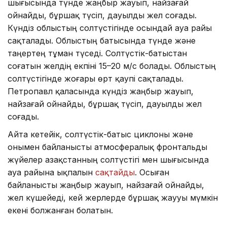
шығысында түнде жаңбыр жауып, найзағай
ойнайды, бұршақ түсіп, дауылды жел соғады.
Күндіз облыстың солтүстігінде осындай ауа райы
сақталады. Облыстың батысында түнде және
таңертең тұман түседі. Солтүстік-батыстан
соғатын желдің екпіні 15–20 м/с болады. Облыстың
солтүстігінде жоғары өрт қаупі сақталады.
Петропавл қаласында күндіз жаңбыр жауып,
найзағай ойнайды, бұршақ түсіп, дауылды жел
соғады.
Айта кетейік, солтүстік-батыс циклоны және
онымен байланысты атмосфералық фронтальды
жүйелер Қазақстанның солтүстігі мен шығысында
ауа райына ықпалын
сақтайды
. Осыған
байланысты жаңбыр жауып, найзағай ойнайды,
жел күшейеді, кей жерлерде бұршақ жаууы мүмкін
екені болжанған болатын.