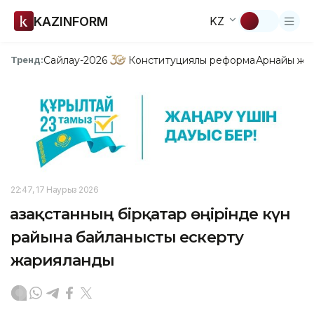
KAZINFORM
KZ
Сайлау-2026
Конституциялық реформа
Арнайы жо
Тренд:
22:47, 17 Наурыз 2026
Қазақстанның бірқатар өңірінде күн
райына байланысты ескерту
жарияланды