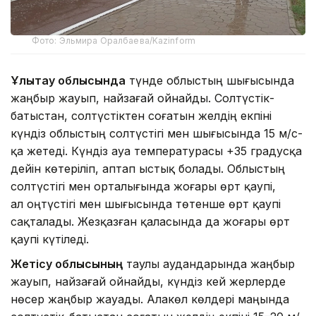
Фото: Эльмира Оралбаева/Kazinform
Ұлытау облысында
түнде облыстың шығысында
жаңбыр жауып, найзағай ойнайды. Солтүстік-
батыстан, солтүстіктен соғатын желдің екпіні
күндіз облыстың солтүстігі мен шығысында 15 м/с-
қа жетеді. Күндіз ауа температурасы +35 градусқа
дейін көтеріліп, аптап ыстық болады. Облыстың
солтүстігі мен орталығында жоғары өрт қаупі,
ал оңтүстігі мен шығысында төтенше өрт қаупі
сақталады. Жезқазған қаласында да жоғары өрт
қаупі күтіледі.
Жетісу облысының
таулы аудандарында жаңбыр
жауып, найзағай ойнайды, күндіз кей жерлерде
нөсер жаңбыр жауады. Алакөл көлдері маңында