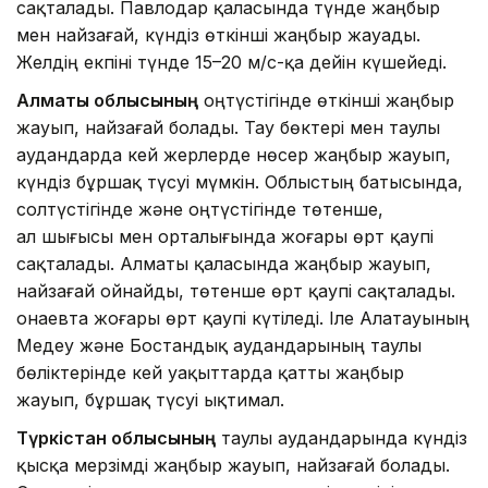
сақталады. Павлодар қаласында түнде жаңбыр
мен найзағай, күндіз өткінші жаңбыр жауады.
Желдің екпіні түнде 15–20 м/с-қа дейін күшейеді.
Алматы облысының
оңтүстігінде өткінші жаңбыр
жауып, найзағай болады. Тау бөктері мен таулы
аудандарда кей жерлерде нөсер жаңбыр жауып,
күндіз бұршақ түсуі мүмкін. Облыстың батысында,
солтүстігінде және оңтүстігінде төтенше,
ал шығысы мен орталығында жоғары өрт қаупі
сақталады. Алматы қаласында жаңбыр жауып,
найзағай ойнайды, төтенше өрт қаупі сақталады.
Қонаевта жоғары өрт қаупі күтіледі. Іле Алатауының
Медеу және Бостандық аудандарының таулы
бөліктерінде кей уақыттарда қатты жаңбыр
жауып, бұршақ түсуі ықтимал.
Түркістан облысының
таулы аудандарында күндіз
қысқа мерзімді жаңбыр жауып, найзағай болады.