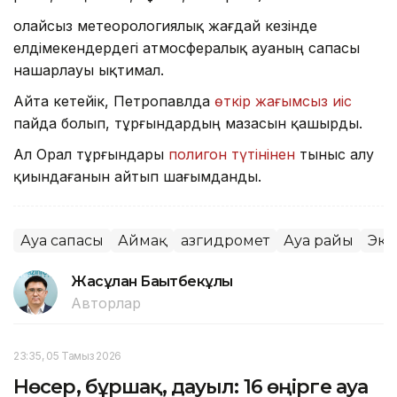
Қолайсыз метеорологиялық жағдай кезінде
елдімекендердегі атмосфералық ауаның сапасы
нашарлауы ықтимал.
Айта кетейік, Петропавлда
өткір жағымсыз иіс
пайда болып, тұрғындардың мазасын қашырды.
Ал Орал тұрғындары
полигон түтінінен
тыныс алу
қиындағанын айтып шағымданды.
Ауа сапасы
Аймақ
Қазгидромет
Ауа райы
Эко
Жасұлан Бақытбекұлы
Авторлар
23:35, 05 Тамыз 2026
Нөсер, бұршақ, дауыл: 16 өңірге ауа