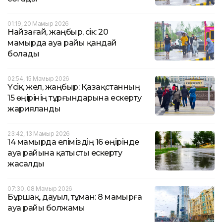
01:19, 20 Мамыр 2026
Найзағай, жаңбыр, үсік: 20
мамырда ауа райы қандай
болады
02:54, 15 Мамыр 2026
Үсік, жел, жаңбыр: Қазақстанның
15 өңірінің тұрғындарына ескерту
жарияланды
23:42, 13 Мамыр 2026
14 мамырда еліміздің 16 өңірінде
ауа райына қатысты ескерту
жасалды
07:30, 08 Мамыр 2026
Бұршақ, дауыл, тұман: 8 мамырға
ауа райы болжамы