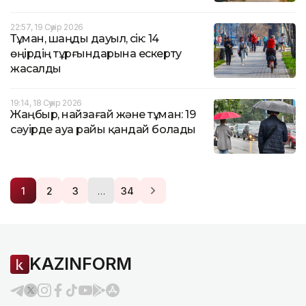
22:57, 19 Сәуір 2026
Тұман, шаңды дауыл, үсік: 14
өңірдің тұрғындарына ескерту
жасалды
19:14, 18 Сәуір 2026
Жаңбыр, найзағай және тұман: 19
сәуірде ауа райы қандай болады
…
1
2
3
34
KAZINFORM