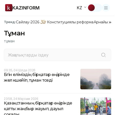
KAZINFORM
KZ
Сайлау-2026
Конституциялық реформа
Арнайы жо
Тренд:
Тұман
тұман
09:35, 04 Шілде 2026
Бүгін еліміздің бірқатар өңірінде
жел күшейіп, тұман түседі
23:58, 24 Маусым 2026
Қазақстанның бірқатар өңірінде
қатты жаңбыр жауып, дауыл
соғады