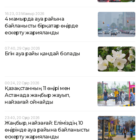
16:23, 03 Мамыр 2026
4 мамырда ауа райына
байланысты бірқатар өңірде
ескерту жарияланды
07:40, 29 Сәуір 2026
Бүгін ауа райы қандай болады
00:24, 22 Сәуір 2026
Қазақстанның 11 өңірі мен
Астанада жаңбыр жауып,
найзағай ойнайды
23:40, 20 Сәуір 2026
Жаңбыр, найзағай: Еліміздің 10
өңірінде ауа райына байланысты
ескерту жарияланды