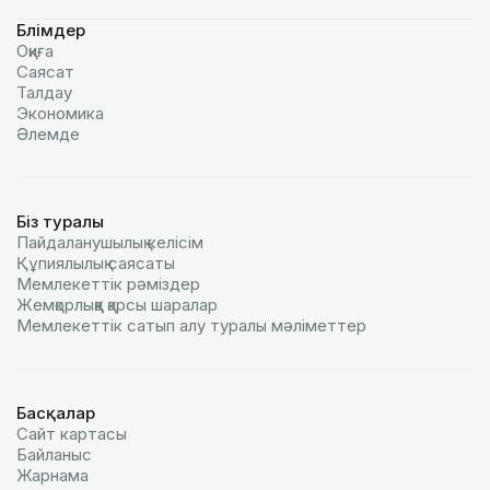
Бөлімдер
Оқиға
Саясат
Талдау
Экономика
Әлемде
Біз туралы
Пайдаланушылық келiciм
Құпиялылық саясаты
Мемлекеттік рәміздер
Жемқорлыққа қарсы шаралар
Мемлекеттік сатып алу туралы мәлiметтер
Басқалар
Сайт картасы
Байланыс
Жарнама