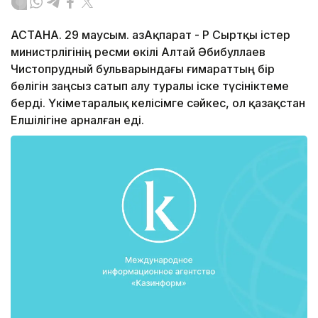
АСТАНА. 29 маусым. ҚазАқпарат - ҚР Сыртқы істер
министрлігінің ресми өкілі Алтай Әбибуллаев
Чистопрудный бульварындағы ғимараттың бір
бөлігін заңсыз сатып алу туралы іске түсініктеме
берді. Үкіметаралық келісімге сәйкес, ол қазақстан
Елшілігіне арналған еді.