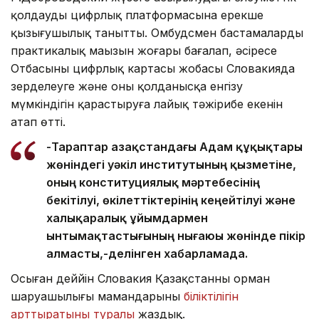
қолдаудың цифрлық платформасына ерекше
қызығушылық танытты. Омбудсмен бастамалардың
практикалық маңызын жоғары бағалап, әсіресе
Отбасының цифрлық картасы жобасы Словакияда
зерделеуге және оны қолданысқа енгізу
мүмкіндігін қарастыруға лайық тәжірибе екенін
атап өтті.
-Тараптар Қазақстандағы Адам құқықтары
жөніндегі уәкіл институтының қызметіне,
оның конституциялық мәртебесінің
бекітілуі, өкілеттіктерінің кеңейтілуі және
халықаралық ұйымдармен
ынтымақтастығының нығаюы жөнінде пікір
алмасты,-делінген хабарламада.
Осыған деййін Словакия Қазақстанның орман
шаруашылығы мамандарының
біліктілігін
арттыратыны туралы
жаздық.