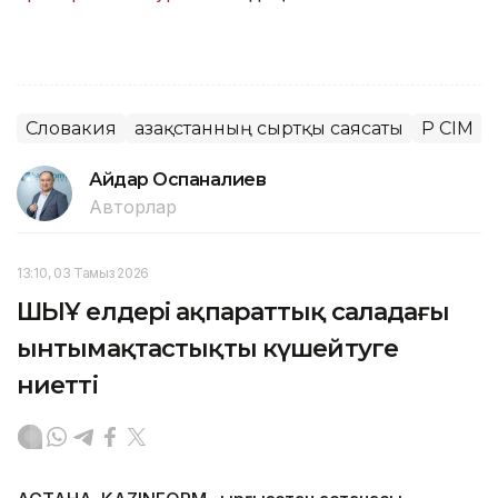
Словакия
Қазақстанның сыртқы саясаты
ҚР СІМ
Айдар Оспаналиев
Авторлар
13:10, 03 Тамыз 2026
ШЫҰ елдері ақпараттық саладағы
ынтымақтастықты күшейтуге
ниетті