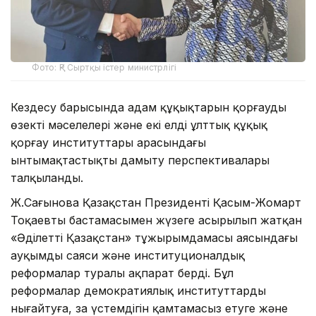
Фото: ҚР Сыртқы істер министрлігі
Кездесу барысында адам құқықтарын қорғаудың
өзекті мәселелері және екі елдің ұлттық құқық
қорғау институттары арасындағы
ынтымақтастықты дамыту перспективалары
талқыланды.
Ж.Сағынова Қазақстан Президенті Қасым-Жомарт
Тоқаевтың бастамасымен жүзеге асырылып жатқан
«Әділетті Қазақстан» тұжырымдамасы аясындағы
ауқымды саяси және институционалдық
реформалар туралы ақпарат берді. Бұл
реформалар демократиялық институттарды
нығайтуға, заң үстемдігін қамтамасыз етуге және