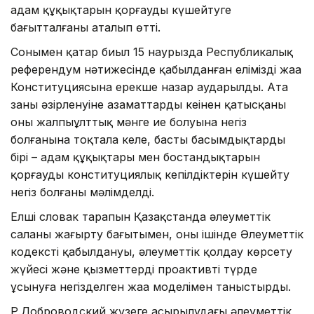
адам құқықтарын қорғауды күшейтуге
бағытталғаны аталып өтті.
Сонымен қатар биыл 15 наурызда Республикалық
референдум нәтижесінде қабылданған еліміздің жаңа
Конституциясына ерекше назар аударылды. Ата
заңның әзірленуіне азаматтардың кеңінен қатысқаны
оның жалпыұлттық мәнге ие болуына негіз
болғанына тоқтала келе, басты басымдықтардың
бірі – адам құқықтары мен бостандықтарын
қорғаудың конституциялық кепілдіктерін күшейту
негіз болғаны мәлімделді.
Елші словак тарапын Қазақстанда әлеуметтік
саланы жаңғырту бағытымен, оның ішінде Әлеуметтік
кодекстің қабылдануы, әлеуметтік қолдау көрсету
жүйесі және қызметтерді проактивті түрде
ұсынуға негізделген жаңа моделімен таныстырды.
Р.Доброводский жүзеге асырылудағы әлеуметтік