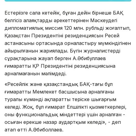
Естеріңізге сала кетейік, бұған дейін бірнеше БАҚ
белгісіз алаяқтардың әрекеттерінен Мәскеудегі
дипломатиялық миссия 120 млн. рубльді жоғалтып,
Қазақстан Президентінің резиденциясын Ресей
астанасының ортасында орналастыру мүмкіндігінен
айырылғанын жариялады. Бүгін журналистердің
сұрақтарына жауап берген А.Әбибуллаев
ғимараттың ҚР Президентінің резиденциясына
арналмағанын мәлімдеді.
«Ресейлік және қазақстандық БАҚ-тағы бұл
ғимараттың Мемлекет басшысына арналғаны
туралы күмәнді ақпаратты теріске шығарғым
келеді. Жоқ, бұл ғимарат Елшіліктің қызметкерлері,
оның функциональдық міндеттері үшін арналған -
осыған ерекше назар аудартқым келеді», - деп
атап өтті А.Әбиболлаев.