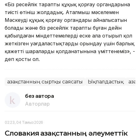
«Біз ресейлік тараптың құқық қорғау органдарына
тиісті өтініш жолдадық. Аталмыш мәселемен
Мәскеудің құқық қорғау органдары айналысатын
болады және біз ресейлік тараптың бұған дейін
қабылдаған міндеттемелерді еске ала отырып қол
жеткізген уағдаластықтарды орындау үшін барлық
қажетті шараларды қолданатынына үміттенеміз», -
деп қосты ол.
Қазақстанның сыртқы саясаты
Ықпалдастық
Қаза
без автора
Авторлар
02:23, 04 Тамыз 2026
Словакия Қазақстанның әлеуметтік