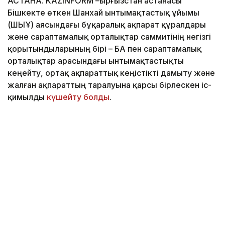
АСТАНА. KAZINFORM –Қырғызстан астанасы
Бішкекте өткен Шанхай ынтымақтастық ұйымы
(ШЫҰ) аясындағы бұқаралық ақпарат құралдары
және сараптамалық орталықтар саммитінің негізгі
қорытындыларының бірі – БАҚ пен сараптамалық
орталықтар арасындағы ынтымақтастықты
кеңейту, ортақ ақпараттық кеңістікті дамыту және
жалған ақпараттың таралуына қарсы бірлескен іс-
қимылды
күшейту болды
.