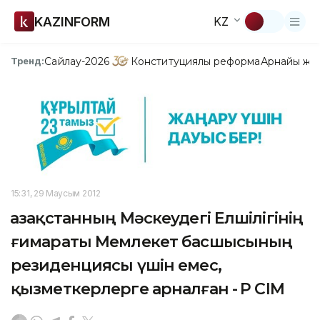
KAZINFORM
KZ
Сайлау-2026
Конституциялық реформа
Арнайы жо
Тренд:
15:31, 29 Маусым 2012
Қазақстанның Мәскеудегі Елшілігінің
ғимараты Мемлекет басшысының
резиденциясы үшін емес,
қызметкерлерге арналған - ҚР СІМ