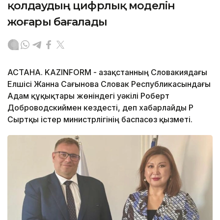
қолдаудың цифрлық моделін
жоғары бағалады
АСТАНА. KAZINFORM - Қазақстанның Словакиядағы
Елшісі Жанна Сағынова Словак Республикасындағы
Адам құқықтары жөніндегі уәкілі Роберт
Доброводскиймен кездесті, деп хабарлайды ҚР
Сыртқы істер министрлігінің баспасөз қызметі.