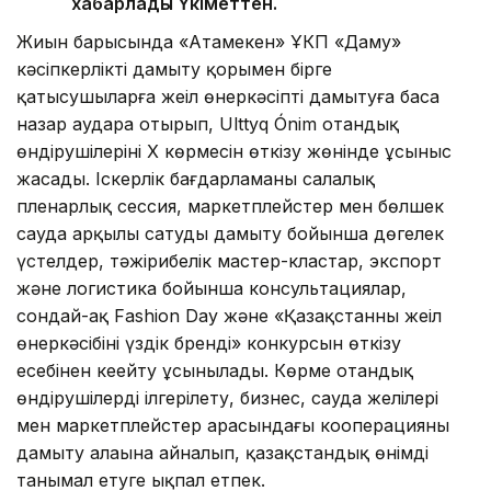
хабарлады Үкіметтен.
Жиын барысында «Атамекен» ҰКП «Даму»
кәсіпкерлікті дамыту қорымен бірге
қатысушыларға жеңіл өнеркәсіпті дамытуға баса
назар аудара отырып, Ulttyq Ónim отандық
өндірушілерінің X көрмесін өткізу жөнінде ұсыныс
жасады. Іскерлік бағдарламаны салалық
пленарлық сессия, маркетплейстер мен бөлшек
сауда арқылы сатуды дамыту бойынша дөңгелек
үстелдер, тәжірибелік мастер-кластар, экспорт
және логистика бойынша консультациялар,
сондай-ақ Fashion Day және «Қазақстанның жеңіл
өнеркәсібінің үздік бренді» конкурсын өткізу
есебінен кеңейту ұсынылады. Көрме отандық
өндірушілерді ілгерілету, бизнес, сауда желілері
мен маркетплейстер арасындағы кооперацияны
дамыту алаңына айналып, қазақстандық өнімді
танымал етуге ықпал етпек.