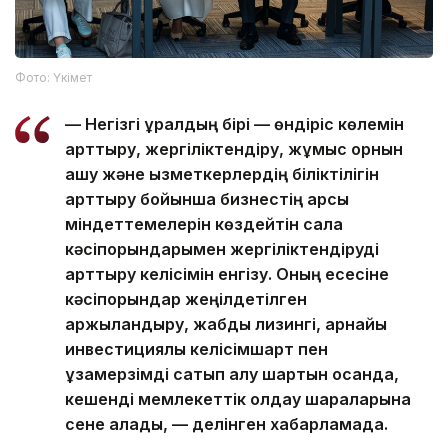
Фото: Үкімет
— Негізгі құралдың бірі — өндіріс көлемін
арттыру, жергіліктендіру, жұмыс орнын
ашу және қызметкерлердің біліктілігін
арттыру бойынша бизнестің қарсы
міндеттемелерін көздейтін сала
кәсіпорындарымен жергіліктендіруді
арттыру келісімін енгізу. Оның есесіне
кәсіпорындар жеңілдетілген
қаржыландыру, жабдық лизингі, арнайы
инвестициялық келісімшарт пен
ұзақмерзімді сатып алу шартын қосқанда,
кешенді мемлекеттік қолдау шараларына
сене алады, — делінген хабарламада.