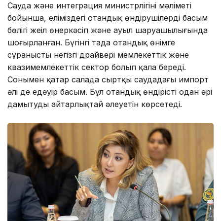
Сауда және интеграция министрлігінің мәліметі
бойынша, еліміздегі отандық өндірушілердің басым
бөлігі жеңіл өнеркәсіп және ауыл шаруашылығында
шоғырланған. Бүгінгі таңда отандық өнімге
сұраныстың негізгі драйвері мемлекеттік және
квазимемлекеттік сектор болып қала береді.
Сонымен қатар салада сыртқы саудадағы импорт
әлі де едәуір басым. Бұл отандық өндірісті одан әрі
дамытудың айтарлықтай әлеуетін көрсетеді.