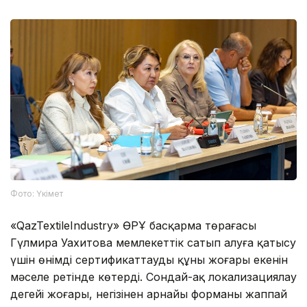
Фото: Үкімет
«QazTextileIndustry» ӨРҰ басқарма төрағасы
Гүлмира Уахитова мемлекеттік сатып алуға қатысу
үшін өнімді сертификаттаудың құны жоғары екенін
мәселе ретінде көтерді. Сондай-ақ локализациялау
деңгейі жоғары, негізінен арнайы форманы жаппай