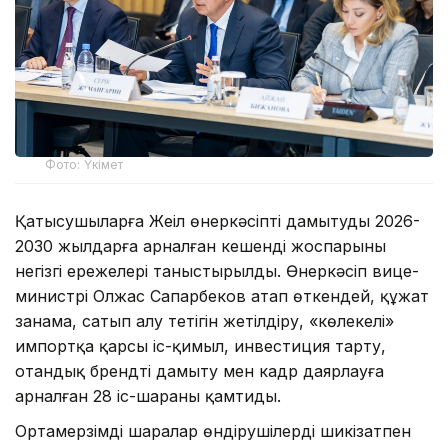
Фото: Үкімет
Қатысушыларға Жеңіл өнеркәсіпті дамытудың 2026-
2030 жылдарға арналған кешенді жоспарының
негізгі ережелері таныстырылды. Өнеркәсіп вице-
министрі Олжас Сапарбеков атап өткендей, құжат
заңнама, сатып алу тетігін жетілдіру, «көлеңкелі»
импортқа қарсы іс-қимыл, инвестиция тарту,
отандық брендті дамыту мен кадр даярлауға
арналған 28 іс-шараны қамтиды.
Ортамерзімді шаралар өндірушілерді шикізатпен