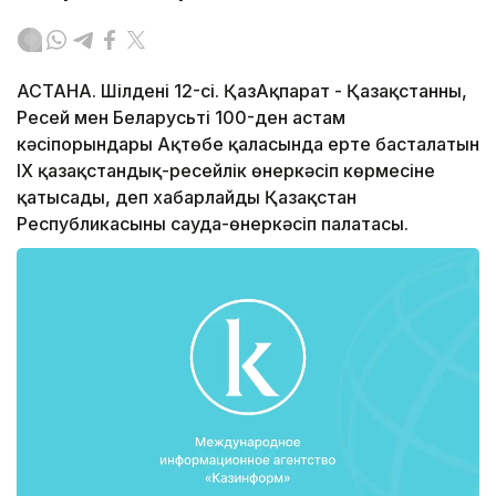
АСТАНА. Шілденің 12-сі. ҚазАқпарат - Қазақстанның,
Ресей мен Беларусьтің 100-ден астам
кәсіпорындары Ақтөбе қаласында ертең басталатын
ІХ қазақстандық-ресейлік өнеркәсіп көрмесіне
қатысады, деп хабарлайды Қазақстан
Республикасының сауда-өнеркәсіп палатасы.