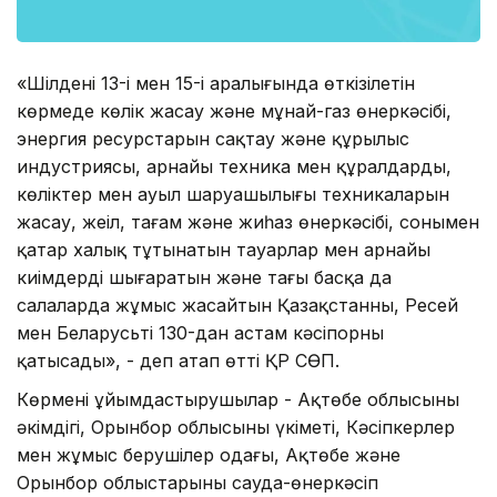
«Шілденің 13-і мен 15-і аралығында өткізілетін
көрмеде көлік жасау және мұнай-газ өнеркәсібі,
энергия ресурстарын сақтау және құрылыс
индустриясы, арнайы техника мен құралдарды,
көліктер мен ауыл шаруашылығы техникаларын
жасау, жеңіл, тағам және жиһаз өнеркәсібі, сонымен
қатар халық тұтынатын тауарлар мен арнайы
киімдерді шығаратын және тағы басқа да
салаларда жұмыс жасайтын Қазақстанның, Ресей
мен Беларусьтің 130-дан астам кәсіпорны
қатысады», - деп атап өтті ҚР СӨП.
Көрмені ұйымдастырушылар - Ақтөбе облысының
әкімдігі, Орынбор облысының үкіметі, Кәсіпкерлер
мен жұмыс берушілер одағы, Ақтөбе және
Орынбор облыстарының сауда-өнеркәсіп