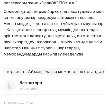
палаталары және «ОралЭКСПО» ААҚ.
Соымен қатар, көрме барысында «сатушылар мен
сатып алушылар кездесуі» акциясы өткізіледі.
Негізгі міндет, - деп атап өтті ұйымдастырушылар,
- Қазақстанның экспорттық мүмкіндігін шетелдік
әріптестерге көрсету, қазақстандық өнімге сатып
алушылар іздеу, шараларды өткізу кезінде келісім-
шарттар мен ниет туралы шарттарды,
меморандумдарды қабылдау көзделуде.
Өнеркәсіп
Аймақ
Басқа мемлекеттік органдар
без автора
Авторлар
15:30, 06 Тамыз 2026