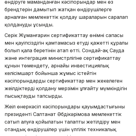
өндіруге маманданған кәсіпорындар мен өз
брендтерін дамытып жатқан өндірушілерге
арналған мемлекеттік қолдау шараларын саралап
қолдануды ұсынды.
Серік Жұманғарин сертификаттау өнімнің сапасы
мен қауіпсіздігін қамтамасыз етудің қажетті құралы
болып қала беретінін атап өтті. Сондай-ақ Сауда
және интеграция министрлігіне сертификаттау
құнын төмендету, арнайы инвестициялық
келісімшарт бойынша жұмыс істейтін
кәсіпорындардың сертификаттар мен жекелеген
жеңілдіктерді қолдану мерзімін ұлғайту мүмкіндігін
пысықтауды тапсырды.
Жеңіл өнеркәсіп кәсіпорындары қауымдастығының
президенті Салтанат Әбдікәрімова мемлекеттік
сатып алуға қойылатын талапты жетілдіру мен
отандық өндірушілер үшін үлгілік техникалық