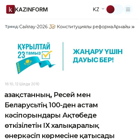
KAZINFORM
KZ
Сайлау-2026
Конституциялық реформа
Арнайы жо
Тренд:
16:10, 12 Шілде 2010
Қазақстанның, Ресей мен
Беларусьтің 100-ден астам
кәсіпорындары Ақтөбеде
өткізілетін ІХ халықаралық
өнеркәсіп көрмесіне қатысады