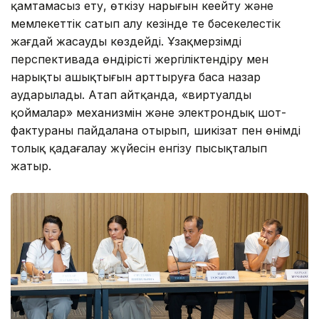
қамтамасыз ету, өткізу нарығын кеңейту және
мемлекеттік сатып алу кезінде тең бәсекелестік
жағдай жасауды көздейді. Ұзақмерзімді
перспективада өндірісті жергіліктендіру мен
нарықтың ашықтығын арттыруға баса назар
аударылады. Атап айтқанда, «виртуалды
қоймалар» механизмін және электрондық шот-
фактураны пайдалана отырып, шикізат пен өнімді
толық қадағалау жүйесін енгізу пысықталып
жатыр.