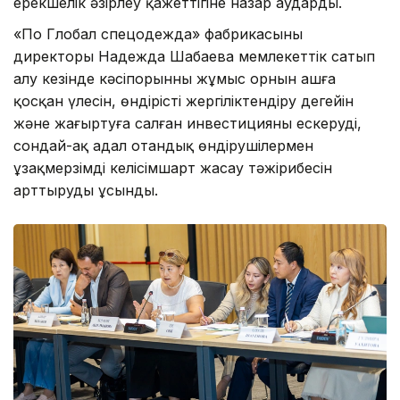
ерекшелік әзірлеу қажеттігіне назар аударды.
«По Глобал спецодежда» фабрикасының
директоры Надежда Шабаева мемлекеттік сатып
алу кезінде кәсіпорынның жұмыс орнын ашға
қосқан үлесін, өндірісті жергіліктендіру деңгейін
және жаңғыртуға салған инвестицияны ескеруді,
сондай-ақ адал отандық өндірушілермен
ұзақмерзімді келісімшарт жасау тәжірибесін
арттыруды ұсынды.