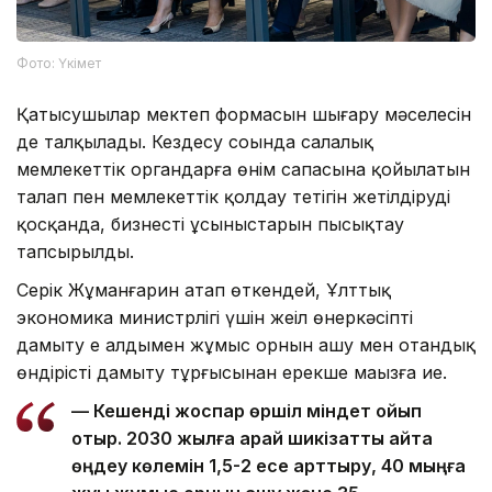
Фото: Үкімет
Қатысушылар мектеп формасын шығару мәселесін
де талқылады. Кездесу соңында салалық
мемлекеттік органдарға өнім сапасына қойылатын
талап пен мемлекеттік қолдау тетігін жетілдіруді
қосқанда, бизнестің ұсыныстарын пысықтау
тапсырылды.
Серік Жұманғарин атап өткендей, Ұлттық
экономика министрлігі үшін жеңіл өнеркәсіпті
дамыту ең алдымен жұмыс орнын ашу мен отандық
өндірісті дамыту тұрғысынан ерекше маңызға ие.
— Кешенді жоспар өршіл міндет қойып
отыр. 2030 жылға қарай шикізатты қайта
өңдеу көлемін 1,5-2 есе арттыру, 40 мыңға