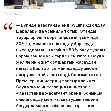
Фото: Үкімет
— Бүгінде қазақстандық өндірушілерді қолдау
шаралары да ұсынылып отыр. Отандық
тауарлар үшін сөре кеңістігінің кемінде
30%-ы, мемлекеттік қолдау бар сауда
нысандары үшін кемінде 50% бөлу туралы
норма заңнамалық түрде бекітілген. Сауда
желілерінің жеткізу шартын жасаудан
негізсіз бас тартуы мен жалдау ақысын
асыру жағдайы шектелді. Сонымен қатар
Премьер-министрдің тапсырмасымен,
Сауда және интеграция министрлігі
«Қазақстанда жасалған» бренді бойынша
өнімді қолдау мен жылжытудың кешенді
бағдарламасын әзірлеп жатыр, — деп