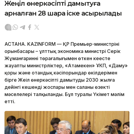
Жеңіл өнеркәсіпті дамытуға
арналған 28 шара іске асырылады
АСТАНА. KAZINFORM — ҚР Премьер-министрінің
орынбасары – ұлттық экономика министрі Серік
Жұманғариннің төрағалығымен өткен кеңесте
жауапты министрліктер, «Атамекен» ҰКП, «Даму»
қоры және отандық кәсіпорындар өкілдерімен
бірге Жеңіл өнеркәсіпті дамытудың 2030 жылға
дейінгі кешенді жоспары мен саланың өзекті
мәселелері талқыланды. Бұл туралы Үкімет мәлім
етті.