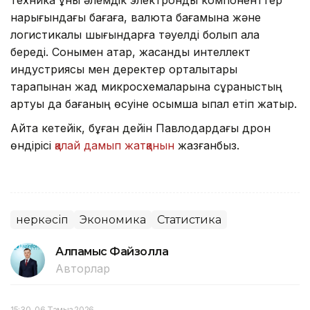
техника құны әлемдік электрондық компоненттер
нарығындағы бағаға, валюта бағамына және
логистикалық шығындарға тәуелді болып қала
береді. Сонымен қатар, жасанды интеллект
индустриясы мен деректер орталықтары
тарапынан жад микросхемаларына сұраныстың
артуы да бағаның өсуіне қосымша ықпал етіп жатыр.
Айта кетейік, бұған дейін Павлодардағы дрон
өндірісі
қалай дамып жатқанын
жазғанбыз.
Өнеркәсіп
Экономика
Статистика
Алпамыс Файзолла
Авторлар
15:30, 06 Тамыз 2026