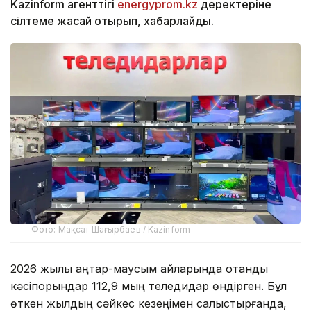
Kazinform агенттігі
energyprom.kz
деректеріне
сілтеме жасай отырып, хабарлайды.
Фото: Мақсат Шағырбаев / Kazinform
2026 жылы қаңтар-маусым айларында отандық
кәсіпорындар 112,9 мың теледидар өндірген. Бұл
өткен жылдың сәйкес кезеңімен салыстырғанда,