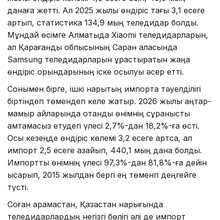
данаға жетті. Ал 2025 жылы өндіріс тағы 3,1 есеге
артып, статистика 134,9 мың теледидар болды.
Мұндай өсімге Алматыда Xiaomi теледидарларын,
ал Қарағанды облысының Саран қаласында
Samsung теледидарларын құрастыратын жаңа
өндіріс орындарының іске қосылуы әсер етті.
Сонымен бірге, ішкі нарықтың импортқа тәуелділігі
біртіндеп төмендеп келе жатыр. 2026 жылы қаңтар-
мамыр айларында отандық өнімнің сұранысты
қамтамасыз етудегі үлесі 2,7%-дан 18,2%-ға өсті.
Осы кезеңде өндіріс көлемі 3,2 есеге артса, ал
импорт 2,5 есеге азайып, 440,1 мың дана болды.
Импорттық өнімнің үлесі 97,3%-дан 81,8%-ға дейін
қысқарып, 2015 жылдан бергі ең төменгі деңгейге
түсті.
Соған қарамастан, Қазақстан нарығында
теледидарлардың негізгі бөлігі әлі де импорт