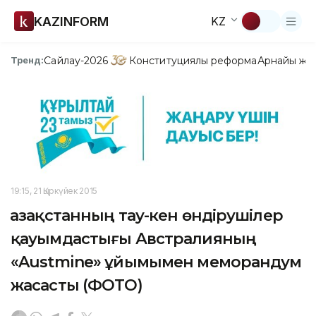
KAZINFORM
KZ
Сайлау-2026
Конституциялық реформа
Арнайы жо
Тренд:
19:15, 21 Қыркүйек 2015
Қазақстанның тау-кен өндірушілер
қауымдастығы Австралияның
«Austmine» ұйымымен меморандум
жасасты (ФОТО)