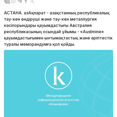
АСТАНА. ҚазАқпарат - Қазақстанның республикалық
тау-кен өндіруші және тау-кен металлургия
кәсіпорындары қауымдастығы Австралия
республикасының осындай ұйымы - «Austmine»
қауымдастығымен ынтымақтастық жəне əріптестік
туралы меморандумға қол қойды.