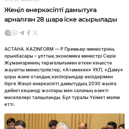
Жеңіл өнеркәсіпті дамытуға
арналған 28 шара іске асырылады
АСТАНА. KAZINFORM — ҚР Премьер-министрінің
орынбасары – ұлттық экономика министрі Серік
Жұманғариннің төрағалығымен өткен кеңесте
жауапты министрліктер, «Атамекен» ҰКП, «Даму»
қоры және отандық кәсіпорындар өкілдерімен
бірге Жеңіл өнеркәсіпті дамытудың 2030 жылға
дейінгі кешенді жоспары мен саланың өзекті
мәселелері талқыланды. Бұл туралы Үкімет мәлім
етті.