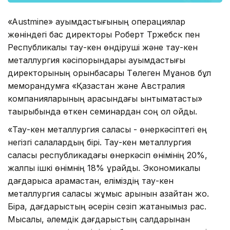
«Austmine» қауымдастығының операциялар
жөніндегі бас директоры Роберт Тржебск пен
Республикалық тау-кен өндіруші және тау-кен
металлургия кәсіпорындары қауымдастығы
директорының орынбасары Төлеген Мұқанов бұл
меморандумға «Қазақстан жəне Австралия
компанияларының арасындағы ынтымақтастық»
тақырыбында өткен семинардан соң қол қойды.
«Тау-кен металлургия саласы - өнеркəсіптегі ең
негізгі салалардың бірі. Тау-кен металлургия
саласы республикадағы өнеркəсіп өнімінің 20%,
жалпы ішкі өнімнің 18% құрайды. Экономикалық
дағдарысқа қарамастан, еліміздің тау-кен
металлургия саласы жұмыс қарқынын азайтқан жоқ.
Бірақ, дағдарыстың əсерін сезіп жатқанымыз рас.
Мысалы, əлемдік дағдарыстың салдарынан