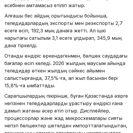
есебінен қамтамасыз етіліп жатыр.
Алғашқы бес айдың қорытындысы бойынша,
теледидарлардың экспорты мен реэкспорты 2,7
есеге өсіп, 192,3 мың данаға жетті. Ал ішкі
нарықтағы сатылым 3,1 есеге құлдырап, 345,9 мың
дана тіркелді.
Отандық өндіріс өркендегенмен, бөлшек саудадағы
бағалар өсіп келеді. 2026 жылдың маусым айында
теледидар өткен жылдың сәйкес айымен
салыстырғанда, 37,5%-ға, ал жыл басынан бері
15,8%-ға қымбаттады.
Сарапшылардың пікірінше, бұған Қазақстанда әзірге
негізінен теледидарларды құрастыру өндірісі ғана
дамып жатқаны әсер етіп отыр. Дисплейлер,
процессорлар және жад микросхемалары сияқты
негізгі бөлшектер шетелден импортталатындықтан,