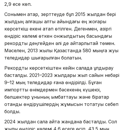
2,9 есе көп.
Сонымен қатар, зерттеуде бұл 2015 жылдан бері
жылдың алғашқы алты айындағы ең жоғары
көрсеткіш екені атап өтілген. Дегенмен, қазіргі
өндіріс көлемі өткен онжылдықтың басындағы
рекордтық деңгейден әлі де айтарлықтай төмен.
Мәселен, 2013 жылы Қазақстанда 580 мыңға жуық
теледидар шығарылған болатын.
Рекордтық көрсеткіштен кейін салада құлдырау
басталды. 2021–2023 жылдары жыл сайын небәрі
9–12 мың теледидар ғана өндірілді. Бұған
импорттық өнімдермен бәсекенің күшеюі,
бөлшектер құнының қымбаттауы және бірқатар
отандық өндірушілердің жұмысын тоқтатуы себеп
болды.
2024 жылдан сала қайта жандана басталды. Сол
жылы өндіріс көлемі 4,6 есеге өсіп, 43,5 мың