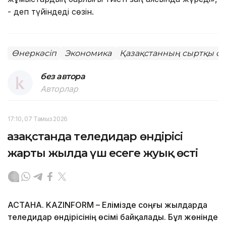
- деп түйіндеді сөзін.
Өнеркәсіп
Экономика
Қазақстанның сыртқы са
без автора
Авторлар
17:10, 07 Тамыз 2026
Қазақстанда теледидар өндірісі
жарты жылда үш есеге жуық өсті
АСТАНА. KAZINFORM – Елімізде соңғы жылдарда
теледидар өндірісінің өсімі байқалады. Бұл жөнінде