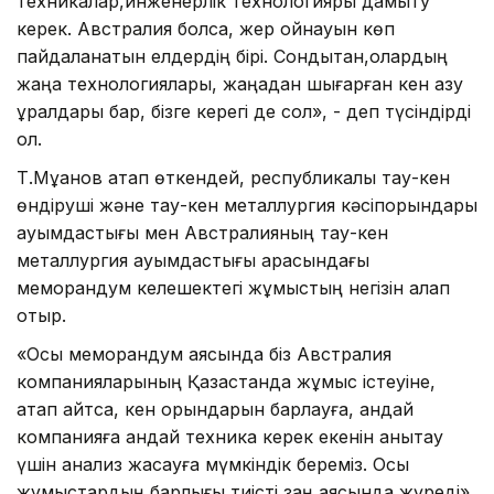
техникалар,инженерлік технологияры дамыту
керек. Австралия болса, жер қойнауын көп
пайдаланатын елдердің бірі. Сондықтан,олардың
жаңа технологиялары, жаңадан шығарған кен қазу
құралдары бар, бізге керегі де сол», - деп түсіндірді
ол.
Т.Мұқанов атап өткендей, республикалық тау-кен
өндіруші және тау-кен металлургия кәсіпорындары
қауымдастығы мен Австралияның тау-кен
металлургия қауымдастығы арасындағы
меморандум келешектегі жұмыстың негізін қалап
отыр.
«Осы меморандум аясында біз Австралия
компанияларының Қазақстанда жұмыс істеуіне,
атап айтсақ, кен орындарын барлауға, қандай
компанияға қандай техника керек екенін анықтау
үшін анализ жасауға мүмкіндік береміз. Осы
жұмыстардың барлығы тиісті заң аясында жүреді»,