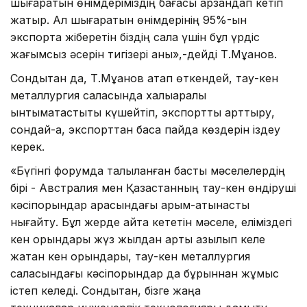
шығаратын өнімдеріміздің бағасы арзандап кетіп
жатыр. Ал шығаратын өнімдерінің 95%-ын
экспортқа жіберетін біздің сала үшін бұл үрдіс
жағымсыз əсерін тигізері анық»,-дейді Т.Мұқанов.
Сондықтан да, Т.Мұқанов атап өткендей, тау-кен
металлургия саласында халықаралық
ынтымақтастықты күшейтіп, экспортты арттыру,
сондай-ақ, экспорттан басқа пайда көздерін іздеу
керек.
«Бүгінгі форумда талқыланған басты мəселелердің
бірі - Австралия мен Қазақстанның тау-кен өндіруші
кəсіпорындар арасындағы қарым-қатынасты
нығайту. Бұл жерде айта кететін мəселе, еліміздегі
кен орындары жүз жылдан артық қазылып келе
жатқан кен орындары, тау-кен металлургия
саласындағы кəсіпорындар да бұрыннан жұмыс
істеп келеді. Сондықтан, бізге жаңа