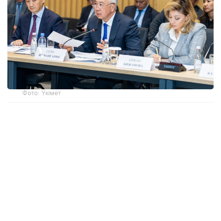
Фото: Үкімет
Қатысушыларға Жеңіл өнеркәсіпті дамытудың
2026-2030 жылдарға арналған кешенді
жоспарының негізгі ережелері таныстырылды.
Өнеркәсіп вице-министрі Олжас Сапарбеков атап
өткендей, құжат заңнама, сатып алу тетігін
жетілдіру, «көлеңкелі» импортқа қарсы іс-қимыл,
инвестиция тарту, отандық брендті дамыту мен
кадр даярлауға арналған 28 іс-шараны қамтиды.