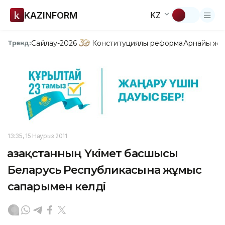
KAZINFORM
KZ
Сайлау-2026
Конституциялық реформа
Арнайы жо
Тренд:
13:35, 15 Наурыз 2011
Қазақстанның Үкімет басшысы
Беларусь Республикасына жұмыс
сапарымен келді