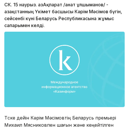
СК. 15 наурыз. ҚазАқпарат /Қанат Құлшыманов/ -
Қазақстанның Үкімет басшысы Кәрім Мәсімов бүгін,
сейсенбі күні Беларусь Республикасына жұмыс
сапарымен келді.
Түске дейін Кәрім Мәсімовтің Беларусь премьері
Михаил Мясниковпен шағын және кеңейтілген