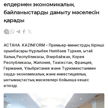
елдермен экономикалық
байланыстарды дамыту мәселесін
қарады
АСТАНА. KAZINFORM – Премьер-министрдің бірінші
орынбасары Нұрлыбек Нәлібаев Түркия, Қытай
Халық Республикасы, Әзербайжан, Корея
Республикасы, Жапония, Тәжікстан, Франция,
Германия, Ұлыбритания және Түрікменстанмен
сауда-экономикалық және инвестициялық
ынтымақтастық мәселелері бойынша кеңес
өткізді.