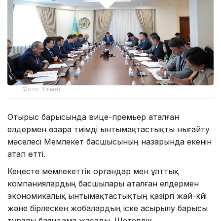
Фото: Үкімет
Отырыс барысында вице-премьер аталған
елдермен өзара тиімді ынтымақтастықты нығайту
мәселесі Мемлекет басшысының назарында екенін
атап өтті.
Кеңесте мемлекеттік органдар мен ұлттық
компаниялардың басшылары аталған елдермен
экономикалық ынтымақтастықтың қазіргі жай-күйі
және бірлескен жобалардың іске асырылу барысы
туралы баяндама жасады. Шетелдік