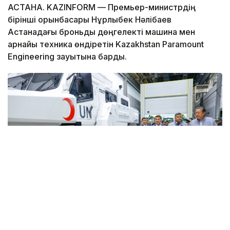
АСТАНА. KAZINFORM — Премьер-министрдің
бірінші орынбасары Нұрлыбек Нәлібаев
Астанадағы броньды дөңгелекті машина мен
арнайы техника өндіретін Kazakhstan Paramount
Engineering зауытына барды.
Фото: Солтан Жексенбеков/ Kazinform