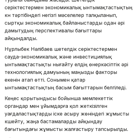
серіктестермен экономикалық ынтымақтастықтың
күн тәртібіндегі негізгі мәселелер талқыланып,
сыртқы экономикалық байланыстарды одан әрі
дамытудың перспективалы бағыттары
айқындалды.
Нұрлыбек Нәлібаев шетелдік серіктестермен
сауда-экономикалық және инвестициялық
ынтымақтастықты нығайту елдің өнеркәсіптік әрі
технологиялық дамуының маңызды факторы
екенін атап өтті. Сонымен қатар
ынтымақтастықтың басым бағыттарын белгіледі.
Кеңес қорытындысы бойынша мемлекеттік
органдар мен ұйымдарға қол жеткізілген
уағдаластықтарды іске асыру жөніндегі жұмысты
күшейту, жаңа бастамаларды айқындау
бағытындағы жұмысты жалғастыру тапсырылды.