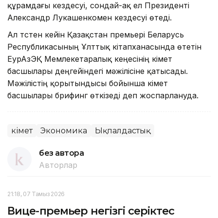
құрамдағы кездесуі, сондай-ақ ел Президенті
Александр Лукашенкомен кездесуі өтеді.
Ал түстен кейін Қазақстан премьері Беларусь
Республикасының Ұлттық кітапханасында өтетін
ЕурАзЭҚ Мемлекетаралық кеңесінің үкімет
басшылары деңгейіндегі мәжілісіне қатысады.
Мәжілістің қорытындысы бойынша үкімет
басшылары брифинг өткізеді деп жоспарлануда.
Үкімет
Экономика
Ықпалдастық
без автора
Авторлар
21:18, 07 Тамыз 2026
Вице-премьер негізгі серіктес