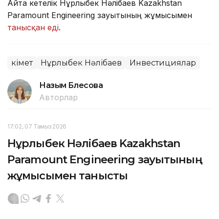
Айта кетелік Нұрлыбек Нәлібаев Kazakhstan
Paramount Engineering зауытының жұмысымен
танысқан еді
.
Үкімет
Нұрлыбек Нәлібаев
Инвестициялар
Назым Бөлесова
Авторлар
17:02, 07 Тамыз 2026
Нұрлыбек Нәлібаев Kazakhstan
Paramount Engineering зауытының
жұмысымен танысты