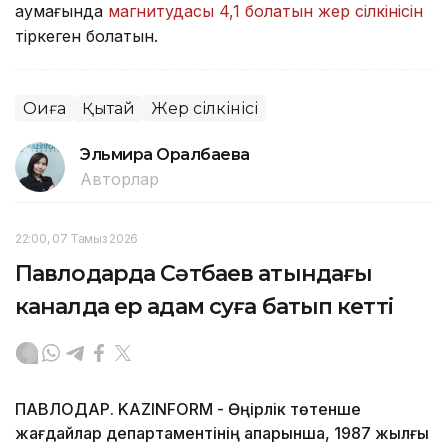
аумағында
магнитудасы 4,1 болатын жер сілкінісін
тіркеген болатын.
Оқиға
Қытай
Жер сілкінісі
Эльмира Оралбаева
Авторлар
22:00, 07 Тамыз 2026
Павлодарда Сәтбаев атындағы
каналда ер адам суға батып кетті
ПАВЛОДАР. KAZINFORM - Өңірлік төтенше
жағдайлар департаментінің ақпарынша, 1987 жылғы