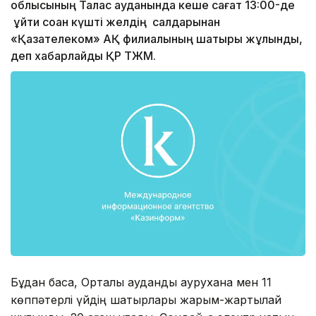
облысының Талас ауданында кеше сағат 13:00-де
ұйтқи соққан күшті желдің салдарынан
«Қазақтелеком» АҚ филиалының шатыры жұлынды,
деп хабарлайды ҚР ТЖМ.
Бұдан басқа, Орталық аудандық аурухана мен 11
көппәтерлі үйдің шатырлары жарым-жартылай