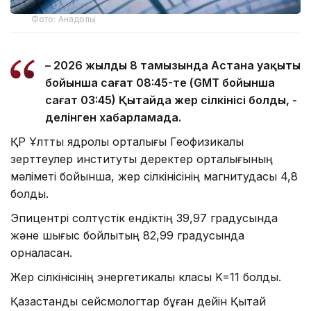
Фото: Анадолы
– 2026 жылдың 8 тамызында Астана уақыты
бойынша сағат 08:45-те (GMT бойынша
сағат 03:45) Қытайда жер сілкінісі болды, -
делінген хабарламада.
ҚР Ұлттық ядролық орталығы Геофизикалық
зерттеулер институты деректер орталығының
мәліметі бойынша, жер сілкінісінің магнитудасы 4,8
болды.
Эпицентрі солтүстік ендіктің 39,97 градусында
және шығыс бойлықтың 82,99 градусында
орналасқан.
Жер сілкінісінің энергетикалық класы K=11 болды.
Қазақстандық сейсмологтар бұған дейін Қытай