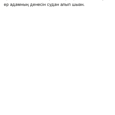
ер адамның денесін судан алып шыққан.
Фото: Павлодар облысы ТЖД
– Алдын ала мәлімет бойынша, қайғылы
оқиға шомылуға тыйым салынған жерде
суға түсу кезінде болған, - деп хабарлады