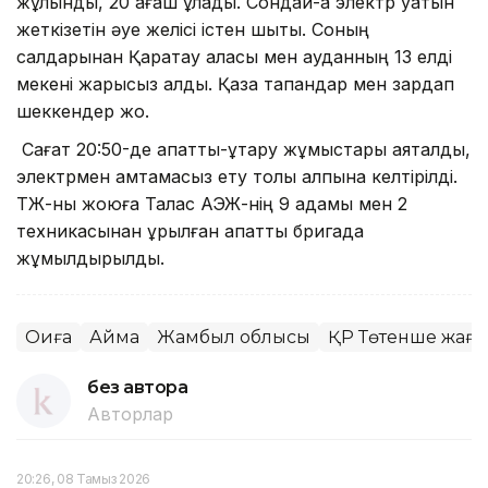
жұлынды, 20 ағаш құлады. Сондай-ақ электр қуатын
жеткізетін әуе желісі істен шықты. Соның
салдарынан Қаратау қаласы мен ауданның 13 елді
мекені жарықсыз қалды. Қаза тапқандар мен зардап
шеккендер жоқ.
Сағат 20:50-де апаттық-құтқару жұмыстары аяқталды,
электрмен қамтамасыз ету толық қалпына келтірілді.
ТЖ-ны жоюға Талас АЭЖ-нің 9 адамы мен 2
техникасынан құрылған апаттық бригада
жұмылдырылды.
Оқиға
Аймақ
Жамбыл облысы
ҚР Төтенше жағд
без автора
Авторлар
20:26, 08 Тамыз 2026