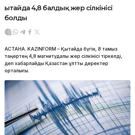
Қытайда 4,8 балдық жер сілкінісі
болды
АСТАНА. KAZINFORM – Қытайда бүгін, 8 тамыз
таңертең 4,8 магнитудалы жер сілкінісі тіркелді,
деп хабарлайды Қазақстан ұлттық деректер
орталығы.