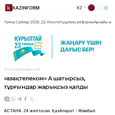
KAZINFORM
KZ
Сайлау-2026
Конституциялық реформа
Арнайы жо
Тренд:
07:33, 24 Желтоқсан 2012
«Қазақтелеком» АҚ шатырсыз,
тұрғындар жарықсыз қалды
АСТАНА. 24 желтоқсан. ҚазАқпарат - Жамбыл