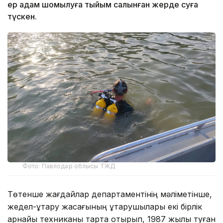
ер адам шомылуға тыйым салынған жерде суға
түскен.
Фото: Павлодар облысы ТЖД
Төтенше жағдайлар департаментінің мәліметінше,
жедел-құтқару жасағының құтқарушылары екі бірлік
арнайы техниканы тарта отырып, 1987 жылы туған