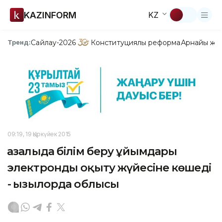
KAZINFORM
KZ
Сайлау-2026
Конституциялық реформа
Арнайы жо
Тренд:
09:19, 19 Қыркүйек 2015
Қазалыда білім беру ұйымдары
электронды оқыту жүйесіне көшеді
- Қызылорда облысы