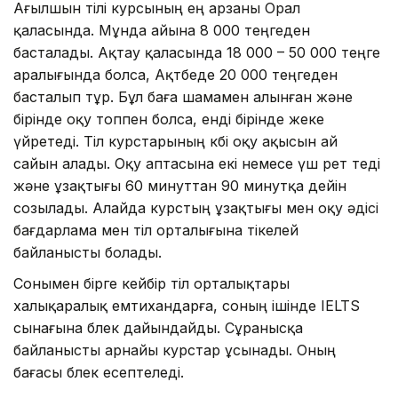
Ағылшын тілі курсының ең арзаны Орал
қаласында. Мұнда айына 8 000 теңгеден
басталады. Ақтау қаласында 18 000 – 50 000 теңге
аралығында болса, Ақтөбеде 20 000 теңгеден
басталып тұр. Бұл баға шамамен алынған және
бірінде оқу топпен болса, енді бірінде жеке
үйретеді. Тіл курстарының көбі оқу ақысын ай
сайын алады. Оқу аптасына екі немесе үш рет өтеді
және ұзақтығы 60 минуттан 90 минутқа дейін
созылады. Алайда курстың ұзақтығы мен оқу әдісі
бағдарлама мен тіл орталығына тікелей
байланысты болады.
Сонымен бірге кейбір тіл орталықтары
халықаралық емтихандарға, соның ішінде IELTS
сынағына бөлек дайындайды. Сұранысқа
байланысты арнайы курстар ұсынады. Оның
бағасы бөлек есептеледі.