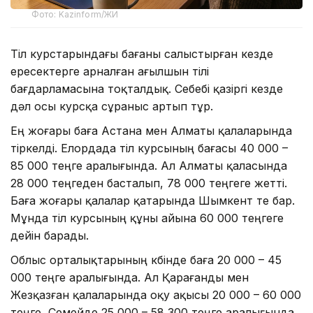
Фото: Kazinform/ЖИ
Тіл курстарындағы бағаны салыстырған кезде
ересектерге арналған ағылшын тілі
бағдарламасына тоқталдық. Себебі қазіргі кезде
дәл осы курсқа сұраныс артып тұр.
Ең жоғары баға Астана мен Алматы қалаларында
тіркелді. Елордада тіл курсының бағасы 40 000 –
85 000 теңге аралығында. Ал Алматы қаласында
28 000 теңгеден басталып, 78 000 теңгеге жетті.
Баға жоғары қалалар қатарында Шымкент те бар.
Мұнда тіл курсының құны айына 60 000 теңгеге
дейін барады.
Облыс орталықтарының көбінде баға 20 000 – 45
000 теңге аралығында. Ал Қарағанды мен
Жезқазған қалаларында оқу ақысы 20 000 – 60 000
теңге, Семейде 25 000 – 58 300 теңге аралығында