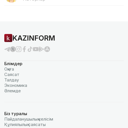
KAZINFORM
Бөлімдер
Оқиға
Саясат
Талдау
Экономика
Әлемде
Біз туралы
Пайдаланушылық келiciм
Құпиялылық саясаты