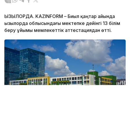
ҚЫЗЫЛОРДА. KAZINFORM – Биыл қаңтар айында
Қызылорда облысындағы мектепке дейінгі 13 білім
беру ұйымы мемлекеттік аттестациядан өтті.
Фото: Ағыбай Аяпбергенов / Kazinform