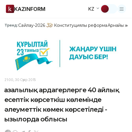
KAZINFORM
KZ
Сайлау-2026
Конституциялық реформа
Арнайы жо
Тренд:
21:00, 30 Сәуір 2015
Қазалылық ардагерлерге 40 айлық
есептік көрсеткіш көлемінде
әлеуметтік көмек көрсетіледі -
Қызылорда облысы