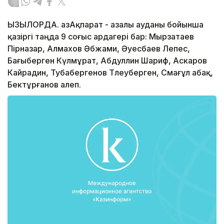
ҚЫЗЫЛОРДА. ҚазАқпарат - Қазалы ауданы бойынша
қазіргі таңда 9 соғыс ардагері бар: Мырзатаев
Пірназар, Алмахов Әбжами, Әуесбаев Лепес,
Бағыберген Күлмұрат, Абдуллин Шариф, Аскаров
Кайрадин, Тубабергенов Тлеуберген, Смағұл Қабақ,
Бектұрғанов Қалеп.