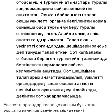
отбасы үшін Тұрғын үй қатынастары туралы
заң нормаларына сәйкес келмейтіні
анықталған. Осыған байланысты талап
қоюшы уәкілетті органға белгіленген норма
бойынша басқа тұрғын үй беру туралы
өтінішпен жүгінген. Алайда оның өтініші
қанағаттандырылмаған. Талап қоюшы
уәкілетті органдардың шешімдерін заңсыз
деп тануды талап еткен. Сот көпбалалы
отбасыға берілген тұрғын үйдің заңнамада
белгіленген нормаларға сәйкес
келмейтінін анықтады. Сот шешімімен
талап арыз қанағаттандырылып, уәкілетті
органдардың талап қоюшыға қатысты
шешімі мен қаулысының күші жойылды, —
делінген сот хабарламасында.
Уәкілетті органдар талап қоюшының бұзылған
құқығын қалпына келтіруге міндеттелді.