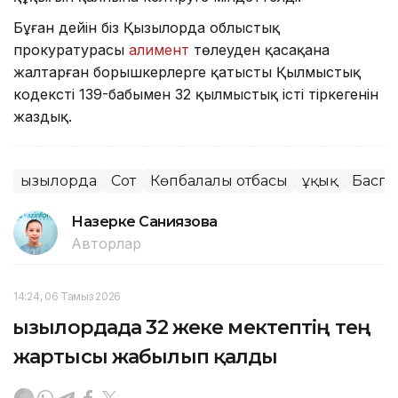
Бұған дейін біз Қызылорда облыстық
прокуратурасы
алимент
төлеуден қасақана
жалтарған борышкерлерге қатысты Қылмыстық
кодекстің 139-бабымен 32 қылмыстық істі тіркегенін
жаздық.
Қызылорда
Сот
Көпбалалы отбасы
Құқық
Баспа
Назерке Саниязова
Авторлар
14:24, 06 Тамыз 2026
Қызылордада 32 жеке мектептің тең
жартысы жабылып қалды