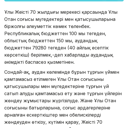
Ұлы Жеңістің 70 жылдығы мерекесі қарсаңында Ұлы
Отан соғысы мүгедектері мен қатысушыларына
біржолғы әлеуметтік көмек төленбек.
Республикалық бюджеттен 100 мың теңгеден,
облыстық бюджеттен 150 мың, аудандық
бюджеттен 79280 теңгеден (40 айлық есептік
көрсеткіш) берілмек,-деп хабарлады аудандық
әкімдіктің баспасөз қызметінен.
Сондай-ақ, аудан көлемінде бұрын тұрғын үймен
қамтамасыз етілмеген Ұлы Отан соғысының
қатысушылары мен мүгедектеріне тұрғын үй
сатып алуды қамтамасыз ету және тұрғын үйлерін
жөндеу жұмыстары жүргізілуде. Және Ұлы Отан
соғысының батырларына, соғыс ардагерлеріне
арналған ескерткіштер мен обелискілерді
жөндеуден өткізу, күтімін қарау, Жеңістің 70