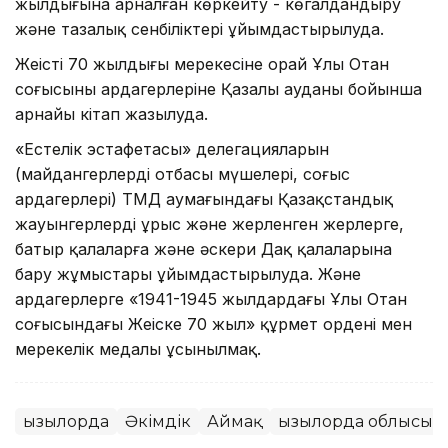
жылдығына арналған көркейту - көгалдандыру
және тазалық сенбіліктері ұйымдастырылуда.
Жеңістің 70 жылдығы мерекесіне орай Ұлы Отан
соғысының ардагерлеріне Қазалы ауданы бойынша
арнайы кітап жазылуда.
«Естелік эстафетасы» делегацияларын
(майдангерлердің отбасы мүшелері, соғыс
ардагерлері) ТМД аумағындағы Қазақстандық
жауынгерлердің ұрыс және жерленген жерлерге,
батыр қалаларға және әскери Даңқ қалаларына
бару жұмыстары ұйымдастырылуда. Және
ардагерлерге «1941-1945 жылдардағы Ұлы Отан
соғысындағы Жеңіске 70 жыл» құрмет ордені мен
мерекелік медалы ұсынылмақ.
Қызылорда
Әкімдік
Аймақ
Қызылорда облысы