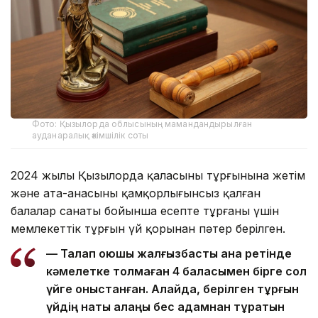
Фото: Қызылорда облысының мамандандырылған
ауданаралық әкімшілік соты
2024 жылы Қызылорда қаласының тұрғынына жетім
және ата-анасының қамқорлығынсыз қалған
балалар санаты бойынша есепте тұрғаны үшін
мемлекеттік тұрғын үй қорынан пәтер берілген.
— Талап қоюшы жалғызбасты ана ретінде
кәмелетке толмаған 4 баласымен бірге сол
үйге қоныстанған. Алайда, берілген тұрғын
үйдің нақты алаңы бес адамнан тұратын