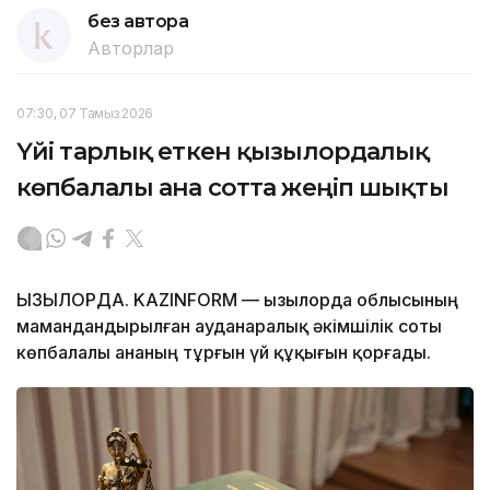
без автора
Авторлар
07:30, 07 Тамыз 2026
Үйі тарлық еткен қызылордалық
көпбалалы ана сотта жеңіп шықты
ҚЫЗЫЛОРДА. KAZINFORM — Қызылорда облысының
мамандандырылған ауданаралық әкімшілік соты
көпбалалы ананың тұрғын үй құқығын қорғады.