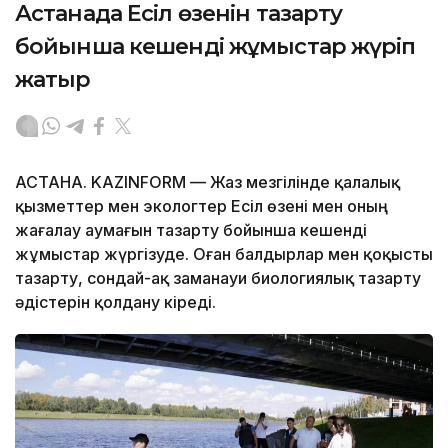
Астанада Есіл өзенін тазарту
бойынша кешенді жұмыстар жүріп
жатыр
АСТАНА. KAZINFORM — Жаз мезгілінде қалалық
қызметтер мен экологтер Есіл өзені мен оның
жағалау аумағын тазарту бойынша кешенді
жұмыстар жүргізуде. Оған балдырлар мен қоқысты
тазарту, сондай-ақ заманауи биологиялық тазарту
әдістерін қолдану кіреді.