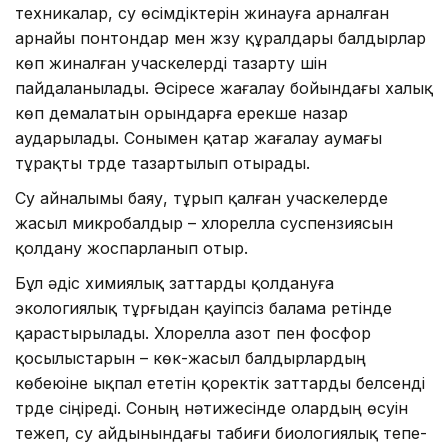
техникалар, су өсімдіктерін жинауға арналған
арнайы понтондар мен жүзу құралдары балдырлар
көп жиналған учаскелерді тазарту үшін
пайдаланылады. Әсіресе жағалау бойындағы халық
көп демалатын орындарға ерекше назар
аударылады. Сонымен қатар жағалау аумағы
тұрақты түрде тазартылып отырады.
Су айналымы баяу, тұрып қалған учаскелерде
жасыл микробалдыр – хлорелла суспензиясын
қолдану жоспарланып отыр.
Бұл әдіс химиялық заттарды қолдануға
экологиялық тұрғыдан қауіпсіз балама ретінде
қарастырылады. Хлорелла азот пен фосфор
қосылыстарын – көк-жасыл балдырлардың
көбеюіне ықпал ететін қоректік заттарды белсенді
түрде сіңіреді. Соның нәтижесінде олардың өсуін
тежеп, су айдынындағы табиғи биологиялық тепе-