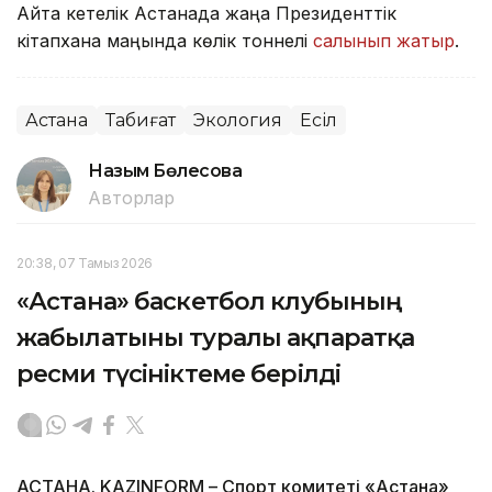
Айта кетелік Астанада жаңа Президенттік
кітапхана маңында көлік тоннелі
салынып жатыр
.
Астана
Табиғат
Экология
Есіл
Назым Бөлесова
Авторлар
20:38, 07 Тамыз 2026
«Астана» баскетбол клубының
жабылатыны туралы ақпаратқа
ресми түсініктеме берілді
АСТАНА. KAZINFORM – Спорт комитеті «Астана»