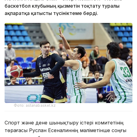
баскетбол клубының қызметін тоқтату туралы
ақпаратқа қатысты түсініктеме берді.
Фото: astanabasket.kz
Спорт және дене шынықтыру істері комитетінің
төрағасы Руслан Есеналиннің мәліметінше соңғы