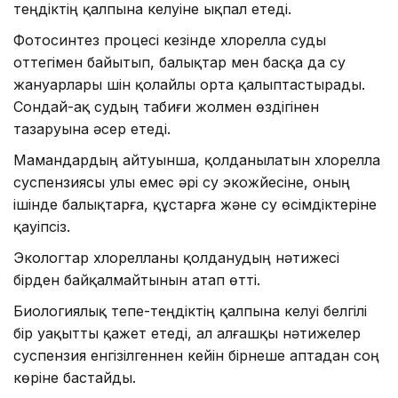
теңдіктің қалпына келуіне ықпал етеді.
Фотосинтез процесі кезінде хлорелла суды
оттегімен байытып, балықтар мен басқа да су
жануарлары үшін қолайлы орта қалыптастырады.
Сондай-ақ судың табиғи жолмен өздігінен
тазаруына әсер етеді.
Мамандардың айтуынша, қолданылатын хлорелла
суспензиясы улы емес әрі су экожүйесіне, оның
ішінде балықтарға, құстарға және су өсімдіктеріне
қауіпсіз.
Экологтар хлорелланы қолданудың нәтижесі
бірден байқалмайтынын атап өтті.
Биологиялық тепе-теңдіктің қалпына келуі белгілі
бір уақытты қажет етеді, ал алғашқы нәтижелер
суспензия енгізілгеннен кейін бірнеше аптадан соң
көріне бастайды.