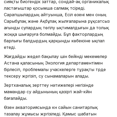
сияқты биогендік заттар, сондай-ақ органикалық
ластағыштар қосымша салмақ түсіреді.
Сарапшылардың айтуынша, Есіл өзені мен оның
Сарыбұлақ және Ақбұлақ жылғаларына рұқсатсыз
ағынды сулардың төгілу ықтималдығын да толық
жоққа шығаруға болмайды. Бұл факторлардың
барлығы балдырдың қарқынды көбеюіне ықпал
етеді.
Жағдайды жедел бақылау үшін бейінді мекемелер
Астана қаласының Экология департаментімен
бірлесіп, проблемалы учаскелерге тұрақты түрде
тексеру жүргізіп, су сынамаларын алады.
Зертханалық зерттеу нәтижелері негізінде
мамандар су айдынының қазіргі жай-күйін
бағалайды.
Өзен акваториясында күн сайын санитарлық
тазалау жұмысы жүргізіледі. Қамыс шабатын