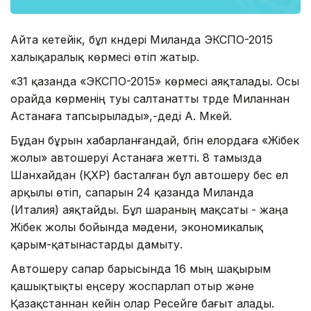
Айта кетейік, бұл күндері Миланда ЭКСПО-2015
халықаралық көрмесі өтіп жатыр.
«31 қазанда «ЭКСПО-2015» көрмесі аяқталады. Осы
орайда көрменің туы салтанатты түрде Миланнан
Астанаға тапсырылады»,-деді А. Мүкей.
Бұдан бұрын хабарланғандай, бүгін елордаға «Жібек
жолы» автошеруі Астанаға жетті. 8 тамызда
Шанхайдан (ҚХР) басталған бұл автошеру бес ел
арқылы өтіп, сапарын 24 қазанда Миланда
(Италия) аяқтайды. Бұл шараның мақсаты - жаңа
Жібек жолы бойында мәдени, экономикалық
қарым-қатынастарды дамыту.
Автошеру сапар барысында 16 мың шақырым
қашықтықты еңсеру жоспарлап отыр және
Қазақстаннан кейін олар Ресейге бағыт алады.