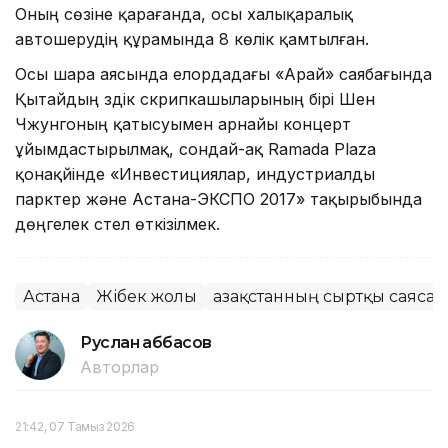
Оның сөзіне қарағанда, осы халықаралық
автошерудің құрамында 8 көлік қамтылған.
Осы шара аясында елордадағы «Арай» саябағында
Қытайдың үздік скрипкашыларының бірі Шен
Чжунгоның қатысуымен арнайы концерт
ұйымдастырылмақ, сондай-ақ Ramada Plaza
қонақүйінде «Инвестициялар, индустриалды
парктер және Астана-ЭКСПО 2017» тақырыбында
дөңгелек үстел өткізілмек.
Астана
Жібек жолы
Қазақстанның сыртқы саясат
Руслан Ғаббасов
Авторлар
21:42, 07 Тамыз 2026