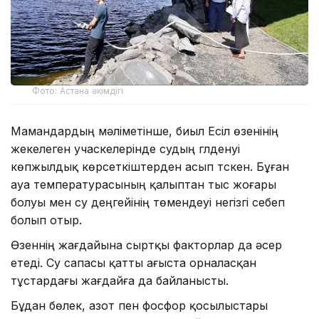
Фото: Астана әкімдігі
Мамандардың мәліметінше, биыл Есіл өзенінің
жекелеген учаскелерінде судың гүлденуі
көпжылдық көрсеткіштерден асып түскен. Бұған
ауа температурасының қалыптан тыс жоғары
болуы мен су деңгейінің төмендеуі негізгі себеп
болып отыр.
Өзеннің жағдайына сыртқы факторлар да әсер
етеді. Су сапасы қатты ағыста орналасқан
тұстардағы жағдайға да байланысты.
Бұдан бөлек, азот пен фосфор қосылыстары