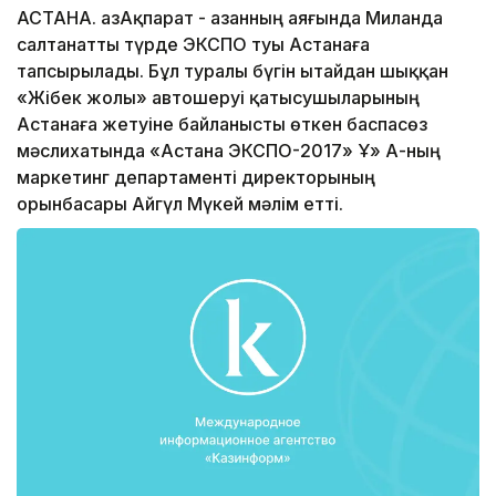
АСТАНА. ҚазАқпарат - Қазанның аяғында Миланда
салтанатты түрде ЭКСПО туы Астанаға
тапсырылады. Бұл туралы бүгін Қытайдан шыққан
«Жібек жолы» автошеруі қатысушыларының
Астанаға жетуіне байланысты өткен баспасөз
мәслихатында «Астана ЭКСПО-2017» ҰҚ» АҚ-ның
маркетинг департаменті директорының
орынбасары Айгүл Мүкей мәлім етті.