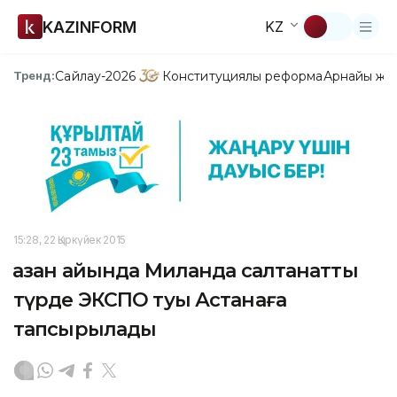
KAZINFORM
KZ
Сайлау-2026
Конституциялық реформа
Арнайы жо
Тренд:
15:28, 22 Қыркүйек 2015
Қазан айында Миланда салтанатты
түрде ЭКСПО туы Астанаға
тапсырылады