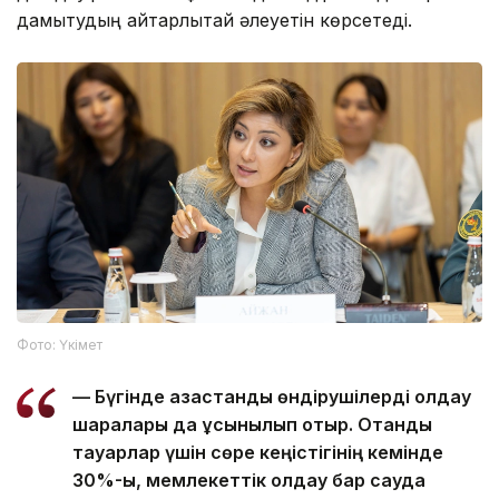
дамытудың айтарлықтай әлеуетін көрсетеді.
Фото: Үкімет
— Бүгінде қазақстандық өндірушілерді қолдау
шаралары да ұсынылып отыр. Отандық
тауарлар үшін сөре кеңістігінің кемінде
30%-ы, мемлекеттік қолдау бар сауда