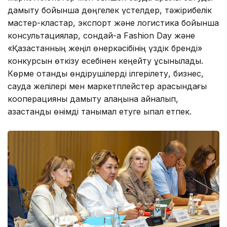
дамыту бойынша дөңгелек үстелдер, тәжірибелік
мастер-кластар, экспорт және логистика бойынша
консультациялар, сондай-ақ Fashion Day және
«Қазақстанның жеңіл өнеркәсібінің үздік бренді»
конкурсын өткізу есебінен кеңейту ұсынылады.
Көрме отандық өндірушілерді ілгерілету, бизнес,
сауда желілері мен маркетплейстер арасындағы
кооперацияны дамыту алаңына айналып,
қазақстандық өнімді танымал етуге ықпал етпек.