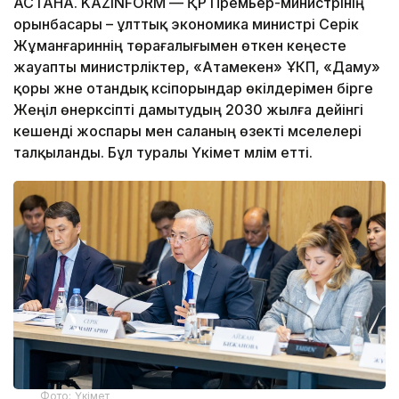
АСТАНА. KAZINFORM — ҚР Премьер-министрінің
орынбасары – ұлттық экономика министрі Серік
Жұманғариннің төрағалығымен өткен кеңесте
жауапты министрліктер, «Атамекен» ҰКП, «Даму»
қоры және отандық кәсіпорындар өкілдерімен бірге
Жеңіл өнеркәсіпті дамытудың 2030 жылға дейінгі
кешенді жоспары мен саланың өзекті мәселелері
талқыланды. Бұл туралы Үкімет мәлім етті.
Фото: Үкімет