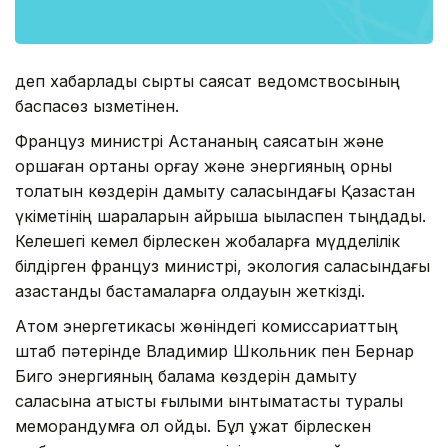
деп хабарлады сыртқы саясат ведомствосының
баспасөз қызметінен.
Француз министрі Астананың саясатын және
қоршаған ортаны қорғау және энергияның орны
толатын көздерін дамыту саласындағы Қазақстан
үкіметінің шараларын айрықша ықыласпен тыңдады.
Келешегі кемел бірлескен жобаларға мүдделілік
білдірген француз министрі, экология саласындағы
қазақстандық бастамаларға қолдауын жеткізді.
Атом энергетикасы жөніндегі комиссариаттың
штаб пәтерінде Владимир Школьник пен Бернар
Биго энергияның балама көздерін дамыту
саласына қатысты ғылыми ынтымақтастық туралы
меморандумға қол қойды. Бұл құжат бірлескен