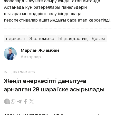
жобаларды жүзеге асыру ісінде, атап айтқанда
Астанада күн батереялары панельдерін
шығаратын өндірісті салу ісінде жаңа
перспективалар ашатындығы баса атап көрсетілді.
Өнеркәсіп
Экономика
Ықпалдастық
Қоғам
Марлан Жиембай
Авторлар
15:30, 06 Тамыз 2026
Жеңіл өнеркәсіпті дамытуға
арналған 28 шара іске асырылады