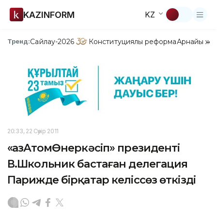
KAZINFORM
KZ
Сайлау-2026
Конституциялық реформа
Арнайы жо
Тренд:
20:33, 22 Сәуір 2011
«ҚазАтомӨнеркәсіп» президенті
В.Школьник бастаған делегация
Парижде бірқатар келіссөз өткізді