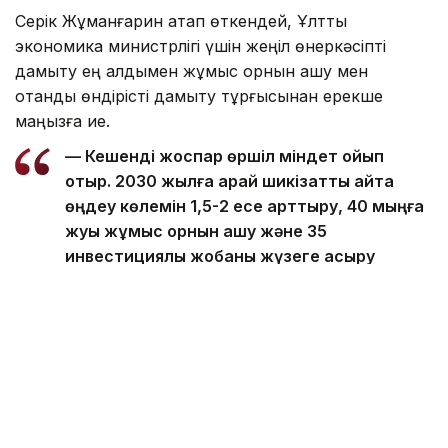
Серік Жұманғарин атап өткендей, Ұлттық
экономика министрлігі үшін жеңіл өнеркәсіпті
дамыту ең алдымен жұмыс орнын ашу мен
отандық өндірісті дамыту тұрғысынан ерекше
маңызға ие.
— Кешенді жоспар өршіл міндет қойып
отыр. 2030 жылға қарай шикізатты қайта
өңдеу көлемін 1,5-2 есе арттыру, 40 мыңға
жуық жұмыс орнын ашу және 35
инвестициялық жобаны жүзеге асыру
міндеті тұр. Мемлекет жергіліктендіруді
арттыратын және өндірісті дамытатын
кәсіпорындарды қолдауға дайын. Бұл ретте
Кешенді жоспар икемді құжат болып қала
береді, Қажет болған жағдайда, оны
жүзеге асыру тәжірибесі ескеріле отырып,
пысықталады, — деп атап өтті Серік