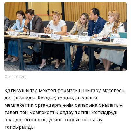
Фото: Үкімет
Қатысушылар мектеп формасын шығару мәселесін
де талқылады. Кездесу соңында салалық
мемлекеттік органдарға өнім сапасына қойылатын
талап пен мемлекеттік қолдау тетігін жетілдіруді
қосқанда, бизнестің ұсыныстарын пысықтау
тапсырылды.