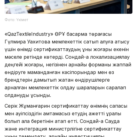
Фото: Үкімет
«QazTextileIndustry» ӨРҰ басқарма төрағасы
Гүлмира Уахитова мемлекеттік сатып алуға қатысу
үшін өнімді сертификаттаудың құны жоғары екенін
мәселе ретінде көтерді. Сондай-ақ локализациялау
деңгейі жоғары, негізінен арнайы форманы жаппай
өндіруге маманданған кәсіпорындар мен өз
брендтерін дамытып жатқан өндірушілерге
арналған мемлекеттік қолдау шараларын саралап
қолдануды ұсынды.
Серік Жұманғарин сертификаттау өнімнің сапасы
мен қауіпсіздігін қамтамасыз етудің қажетті құралы
болып қала беретінін атап өтті. Сондай-ақ Сауда
және интеграция министрлігіне сертификаттау
құнын төмендету, арнайы инвестициялық