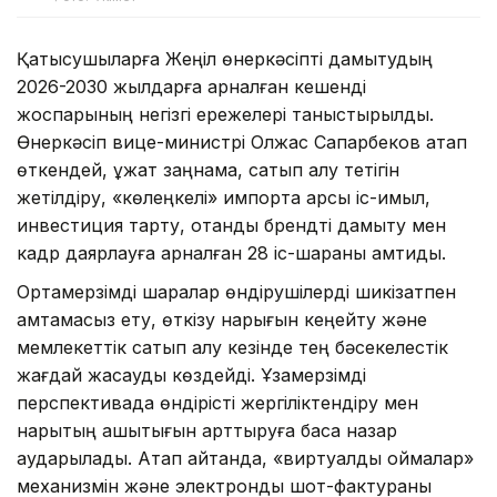
Қатысушыларға Жеңіл өнеркәсіпті дамытудың
2026-2030 жылдарға арналған кешенді
жоспарының негізгі ережелері таныстырылды.
Өнеркәсіп вице-министрі Олжас Сапарбеков атап
өткендей, құжат заңнама, сатып алу тетігін
жетілдіру, «көлеңкелі» импортқа қарсы іс-қимыл,
инвестиция тарту, отандық брендті дамыту мен
кадр даярлауға арналған 28 іс-шараны қамтиды.
Ортамерзімді шаралар өндірушілерді шикізатпен
қамтамасыз ету, өткізу нарығын кеңейту және
мемлекеттік сатып алу кезінде тең бәсекелестік
жағдай жасауды көздейді. Ұзақмерзімді
перспективада өндірісті жергіліктендіру мен
нарықтың ашықтығын арттыруға баса назар
аударылады. Атап айтқанда, «виртуалды қоймалар»
механизмін және электрондық шот-фактураны