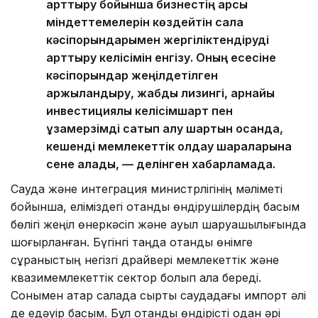
арттыру бойынша бизнестің қарсы
міндеттемелерін көздейтін сала
кәсіпорындарымен жергіліктендіруді
арттыру келісімін енгізу. Оның есесіне
кәсіпорындар жеңілдетілген
қаржыландыру, жабдық лизингі, арнайы
инвестициялық келісімшарт пен
ұзақмерзімді сатып алу шартын қосқанда,
кешенді мемлекеттік қолдау шараларына
сене алады, — делінген хабарламада.
Сауда және интеграция министрлігінің мәліметі
бойынша, еліміздегі отандық өндірушілердің басым
бөлігі жеңіл өнеркәсіп және ауыл шаруашылығында
шоғырланған. Бүгінгі таңда отандық өнімге
сұраныстың негізгі драйвері мемлекеттік және
квазимемлекеттік сектор болып қала береді.
Сонымен қатар салада сыртқы саудадағы импорт әлі
де едәуір басым. Бұл отандық өндірісті одан әрі