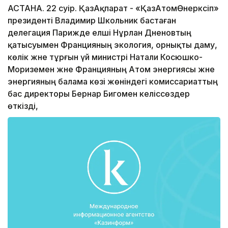
АСТАНА. 22 сәуір. ҚазАқпарат - «ҚазАтомӨнеркәсіп»
президенті Владимир Школьник бастаған
делегация Парижде елші Нұрлан Дәненовтың
қатысуымен Францияның экология, орнықты даму,
көлік және тұрғын үй министрі Натали Косюшко-
Мориземен және Францияның Атом энергиясы және
энергияның балама көзі жөніндегі комиссариаттың
бас директоры Бернар Бигомен келіссөздер
өткізді,