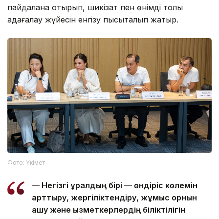
пайдалана отырып, шикізат пен өнімді толық
қадағалау жүйесін енгізу пысықталып жатыр.
Фото: Үкімет
— Негізгі құралдың бірі — өндіріс көлемін
арттыру, жергіліктендіру, жұмыс орнын
ашу және қызметкерлердің біліктілігін