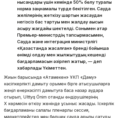
нысандары үшін кемінде 50% бөлу туралы
норма заңнамалық түрде бекітілген. Сауда
желілерінің жеткізу шартын жасаудан
негізсіз бас тартуы мен жалдау ақысын
асыру жағдайы шектелді. Сонымен қатар
Премьер-министрдің тапсырмасымен,
Сауда және интеграция министрлігі
«Қазақстанда жасалған» бренді бойынша
өнімді қолдау мен жылжытудың кешенді
бағдарламасын әзірлеп жатыр, — деп
хабарлады Үкіметтен.
Жиын барысында «Атамекен» ҰКП «Даму»
кәсіпкерлікті дамыту қорымен бірге қатысушыларға
жеңіл өнеркәсіпті дамытуға баса назар аудара
отырып, Ulttyq Ónim отандық өндірушілерінің
X көрмесін өткізу жөнінде ұсыныс жасады. Іскерлік
бағдарламаны салалық пленарлық сессия,
маркетплейстер мен бөлшек сауда арқылы сатуды