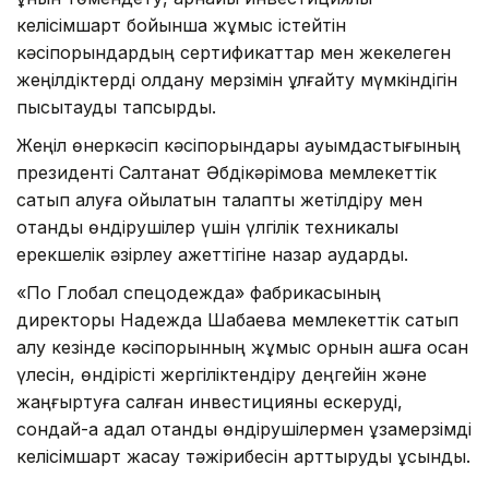
келісімшарт бойынша жұмыс істейтін
кәсіпорындардың сертификаттар мен жекелеген
жеңілдіктерді қолдану мерзімін ұлғайту мүмкіндігін
пысықтауды тапсырды.
Жеңіл өнеркәсіп кәсіпорындары қауымдастығының
президенті Салтанат Әбдікәрімова мемлекеттік
сатып алуға қойылатын талапты жетілдіру мен
отандық өндірушілер үшін үлгілік техникалық
ерекшелік әзірлеу қажеттігіне назар аударды.
«По Глобал спецодежда» фабрикасының
директоры Надежда Шабаева мемлекеттік сатып
алу кезінде кәсіпорынның жұмыс орнын ашға қосқан
үлесін, өндірісті жергіліктендіру деңгейін және
жаңғыртуға салған инвестицияны ескеруді,
сондай-ақ адал отандық өндірушілермен ұзақмерзімді
келісімшарт жасау тәжірибесін арттыруды ұсынды.