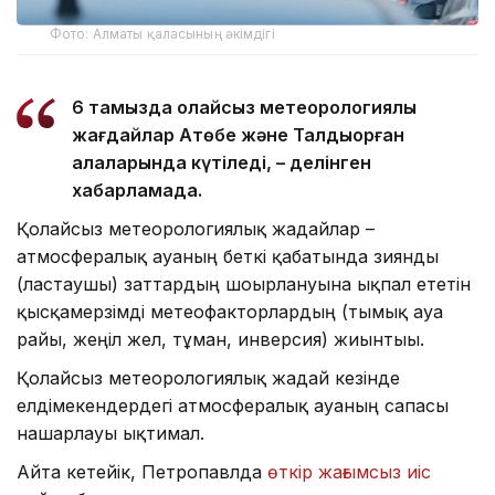
Фото: Алматы қаласының әкімдігі
6 тамызда қолайсыз метеорологиялық
жағдайлар Ақтөбе және Талдықорған
қалаларында күтіледі, – делінген
хабарламада.
Қолайсыз метеорологиялық жағдайлар –
атмосфералық ауаның беткі қабатында зиянды
(ластаушы) заттардың шоғырлануына ықпал ететін
қысқамерзімді метеофакторлардың (тымық ауа
райы, жеңіл жел, тұман, инверсия) жиынтығы.
Қолайсыз метеорологиялық жағдай кезінде
елдімекендердегі атмосфералық ауаның сапасы
нашарлауы ықтимал.
Айта кетейік, Петропавлда
өткір жағымсыз иіс