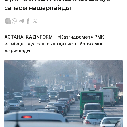
сапасы нашарлайды
АСТАНА. KAZINFORM – «Қазгидромет» РМК
еліміздегі ауа сапасына қатысты болжамын
жариялады.