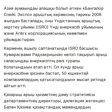
Азия аумағындағы алғашқы болып өткен «Бангалор
Спейс Экспо» ғарыштық көрмесінің тарихы 2008
жылдан басталады, оны Үндістанның ғарыштық
зерттеу ұйымы (ISRO) Үнді өнеркәсібі ұйымының
және Antirx корпорациясының көмегімен
ұйымдастырған.
Көрменің ашылу салтанатында ISRO басшысы
Кумарасвами Радхакришнан негізгі тақырып ғарыш
саласындағы өнеркәсіптің рөлі туралы
болатындығын атап өтті. Ол «үнді ғарыш
өнеркәсібіне ірісінен бастап, 50 кішкентай
компаниялардың қатысатындығын» мысал ретінде
айтып өтті.
Қазғарыш ғарыш қызметінің даму стратегиясы
департаментінің директоры, делегация жетекшісі
Бағлан Қазиев қазақстандық мамандардың