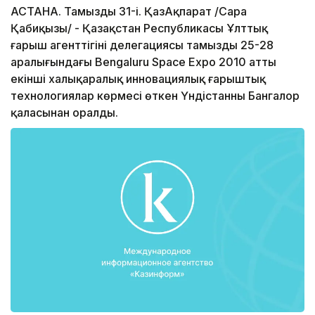
АСТАНА. Тамыздың 31-і. ҚазАқпарат /Сара
Қабиқызы/ - Қазақстан Республикасы Ұлттық
ғарыш агенттігінің делегациясы тамыздың 25-28
аралығындағы Bengaluru Space Expo 2010 атты
екінші халықаралық инновациялық ғарыштық
технологиялар көрмесі өткен Үндістанның Бангалор
қаласынан оралды.