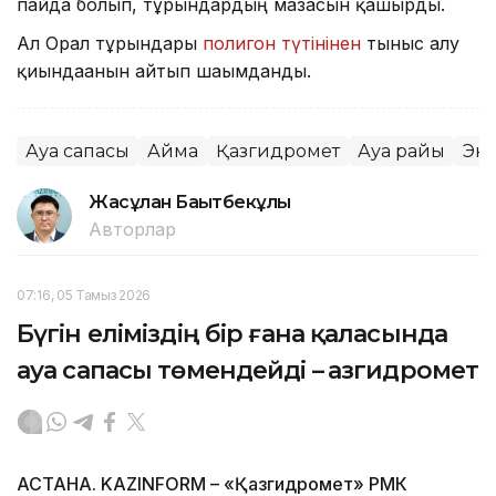
пайда болып, тұрғындардың мазасын қашырды.
Ал Орал тұрғындары
полигон түтінінен
тыныс алу
қиындағанын айтып шағымданды.
Ауа сапасы
Аймақ
Қазгидромет
Ауа райы
Эк
Жасұлан Бақытбекұлы
Авторлар
07:16, 05 Тамыз 2026
Бүгін еліміздің бір ғана қаласында
ауа сапасы төмендейді – Қазгидромет
АСТАНА. KAZINFORM – «Қазгидромет» РМК