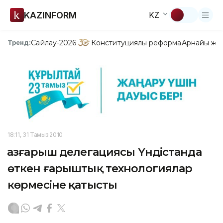
KAZINFORM
KZ
Сайлау-2026
Конституциялық реформа
Арнайы жо
Тренд:
18:11, 31 Тамыз 2010
Қазғарыш делегациясы Үндістанда
өткен ғарыштық технологиялар
көрмесіне қатысты