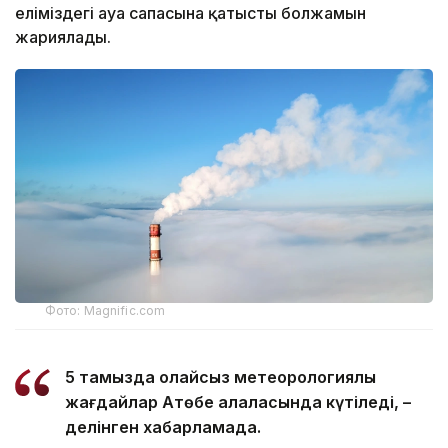
еліміздегі ауа сапасына қатысты болжамын
жариялады.
Фото: Magnific.com
5 тамызда қолайсыз метеорологиялық
жағдайлар Ақтөбе қалаласында күтіледі, –
делінген хабарламада.