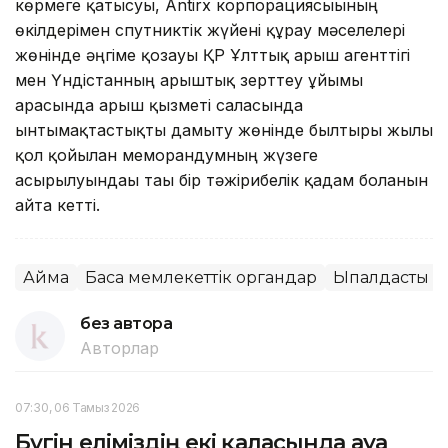
көрмеге қатысуы, Antirx корпорациясыының
өкілдерімен спутниктік жүйені құрау мәселелері
жөнінде әңгіме қозғауы ҚР Ұлттық ғарыш агенттігі
мен Үндістанның ғарыштық зерттеу ұйымы
арасында ғарыш қызметі саласында
ынтымақтастықты дамыту жөнінде былтырғы жылы
қол қойылған меморандумның жүзеге
асырылуындағы тағы бір тәжірибелік қадам болғанын
айта кетті.
Аймақ
Басқа мемлекеттік органдар
Ықпалдастық
без автора
Авторлар
07:30, 06 Тамыз 2026
Бүгін еліміздің екі қаласында ауа