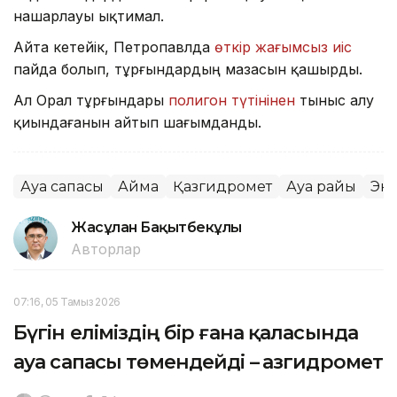
нашарлауы ықтимал.
Айта кетейік, Петропавлда
өткір жағымсыз иіс
пайда болып, тұрғындардың мазасын қашырды.
Ал Орал тұрғындары
полигон түтінінен
тыныс алу
қиындағанын айтып шағымданды.
Ауа сапасы
Аймақ
Қазгидромет
Ауа райы
Эк
Жасұлан Бақытбекұлы
Авторлар
07:16, 05 Тамыз 2026
Бүгін еліміздің бір ғана қаласында
ауа сапасы төмендейді – Қазгидромет