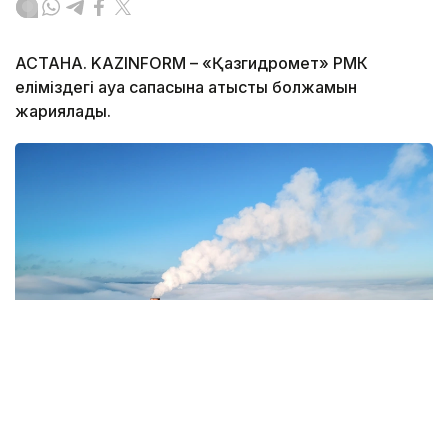
АСТАНА. KAZINFORM – «Қазгидромет» РМК
еліміздегі ауа сапасына қатысты болжамын
жариялады.
Фото: Magnific.com