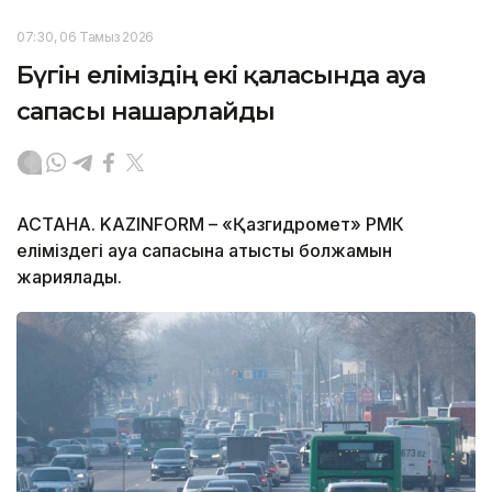
07:30, 06 Тамыз 2026
Бүгін еліміздің екі қаласында ауа
сапасы нашарлайды
АСТАНА. KAZINFORM – «Қазгидромет» РМК
еліміздегі ауа сапасына қатысты болжамын
жариялады.