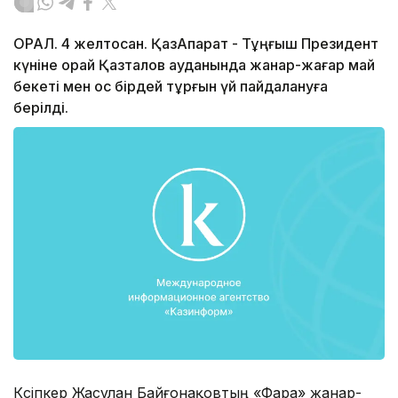
ОРАЛ. 4 желтоқсан. ҚазАқпарат - Тұңғыш Президент
күніне орай Қазталов ауданында жанар-жағар май
бекеті мен қос бірдей тұрғын үй пайдалануға
берілді.
Кәсіпкер Жасұлан Байғонақовтың «Фара» жанар-