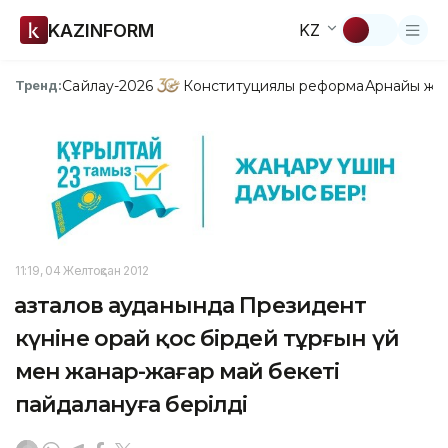
KAZINFORM
KZ
Сайлау-2026
Конституциялық реформа
Арнайы жо
Тренд:
11:19, 04 Желтоқсан 2012
Қазталов ауданында Президент
күніне орай қос бірдей тұрғын үй
мен жанар-жағар май бекеті
пайдалануға берілді