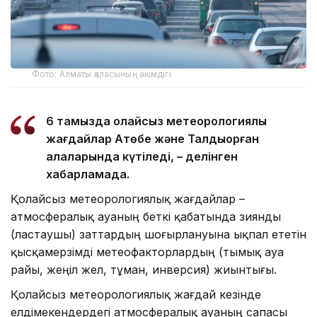
Фото: Алматы қаласының әкімдігі
6 тамызда қолайсыз метеорологиялық
жағдайлар Ақтөбе және Талдықорған
қалаларында күтіледі, – делінген
хабарламада.
Қолайсыз метеорологиялық жағдайлар –
атмосфералық ауаның беткі қабатында зиянды
(ластаушы) заттардың шоғырлануына ықпал ететін
қысқамерзімді метеофакторлардың (тымық ауа
райы, жеңіл жел, тұман, инверсия) жиынтығы.
Қолайсыз метеорологиялық жағдай кезінде
елдімекендердегі атмосфералық ауаның сапасы