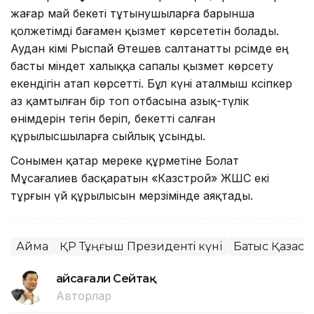
жағар май бекеті тұтынушыларға барынша
қолжетімді бағамен қызмет көрсететін болады.
Аудан әкімі Рыспай Өтешев салтанатты рәсімде ең
басты міндет халыққа сапалы қызмет көрсету
екендігін атап көрсетті. Бұл күні аталмыш кәсіпкер
аз қамтылған бір топ отбасына азық-түлік
өнімдерін тегін беріп, бекетті салған
құрылысшыларға сыйлық ұсынды.
Сонымен қатар мереке құрметіне Болат
Мұсағалиев басқаратын «Казстрой» ЖШС екі
тұрғын үй құрылысын мерзімінде аяқтады.
Аймақ
ҚР Тұңғыш Президенті күні
Батыс Қазақс
Ғайсағали Сейтақ
Авторлар