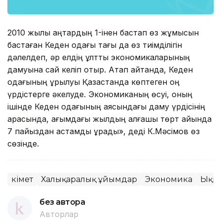
2010 жылы қаңтардың 1-інен бастап өз жұмысын
бастаған Кеден одағы тағы да өз тиімділігін
дәлелдеп, әр елдің ұлттық экономикаларының
дамуына сай келіп отыр. Атап айтқанда, Кеден
одағының құрылуы Қазақстанда көптеген оң
үрдістерге әкелуде. Экономиканың өсуі, оның
ішінде Кеден одағының аясындағы даму үрдісінің
арқасында, ағымдағы жылдың алғашқы төрт айында
7 пайыздан астамды құрады», деді К.Мәсімов өз
сөзінде.
Үкімет
Халықаралық ұйымдар
Экономика
Ықпа
без автора
Авторлар