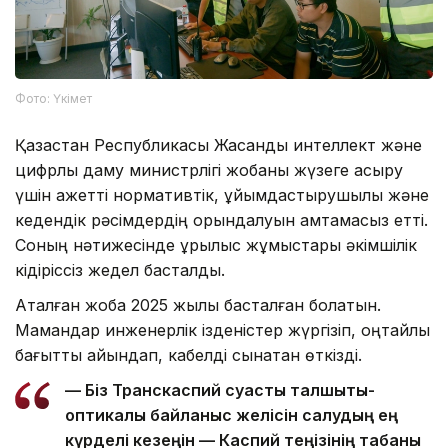
Фото: Үкімет
Қазақстан Республикасы Жасанды интеллект және
цифрлық даму министрлігі жобаны жүзеге асыру
үшін қажетті нормативтік, ұйымдастырушылық және
кедендік рәсімдердің орындалуын қамтамасыз етті.
Соның нәтижесінде құрылыс жұмыстары әкімшілік
кідіріссіз жедел басталды.
Аталған жоба 2025 жылы басталған болатын.
Мамандар инженерлік ізденістер жүргізіп, оңтайлы
бағытты айқындап, кабелді сынақтан өткізді.
— Біз Транскаспий суасты талшықты-
оптикалық байланыс желісін салудың ең
күрделі кезеңін — Каспий теңізінің табаны