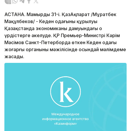
АСТАНА. Мамырдың 31-і. ҚазАқпарат /Мұратбек
Мақұлбеков/ - Кеден одағының құрылуы
Қазақстанда экономиканың дамуындағы оң
үрдістерге әкелуде. ҚР Премьер-Министрі Кәрім
Мәсімов Санкт-Петерборда өткен Кеден одағы
жоғарғы органының мәжілісінде осындай мәлімдеме
жасады.