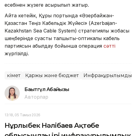
есебінен жүзеге асырылып жатыр.
Айта кетейік, Құрық портында «Әзербайжан-
Қазақстан Теңіз Кабельдік Жүйесі» (Azerbaijan-
Kazakhstan Sea Cable System) стратегиялық жобасы
шеңберінде суасты талшықты-оптикалық кабель
партиясын қабылдау бойынша операция
сәтті
жүргізілді.
Үкімет
Қаржы және бюджет
Инфрақұрылымдық 
Бақытгүл Абайқызы
Авторлар
13:18, 05 Тамыз 2026
Нұрлыбек Нәлібаев Ақтөбе
облысындағы ірі инфрақұрылымдық