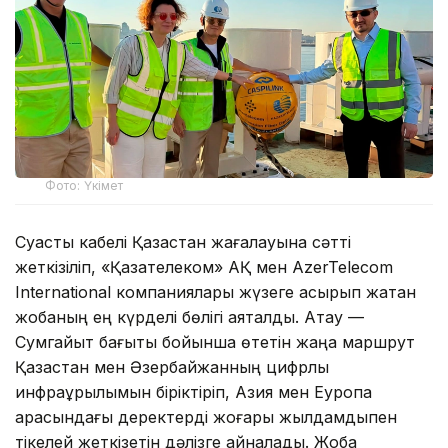
Фото: Үкімет
Суасты кабелі Қазақстан жағалауына сәтті
жеткізіліп, «Қазақтелеком» АҚ мен AzerTelecom
International компаниялары жүзеге асырып жатқан
жобаның ең күрделі бөлігі аяқталды. Ақтау —
Сумгайыт бағыты бойынша өтетін жаңа маршрут
Қазақстан мен Әзербайжанның цифрлық
инфрақұрылымын біріктіріп, Азия мен Еуропа
арасындағы деректерді жоғары жылдамдықпен
тікелей жеткізетін дәлізге айналады. Жоба