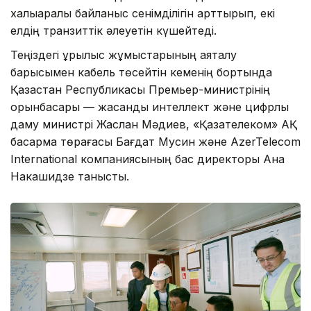
халықаралық байланыс сенімділігін арттырып, екі
елдің транзиттік әлеуетін күшейтеді.
Теңіздегі құрылыс жұмыстарының аяқталу
барысымен кабель төсейтін кеменің бортында
Қазақстан Республикасы Премьер-министрінің
орынбасары — жасанды интеллект және цифрлық
даму министрі Жаслан Мәдиев, «Қазақтелеком» АҚ
басқарма төрағасы Бағдат Мусин және AzerTelecom
International компаниясының бас директоры Ана
Накашидзе танысты.