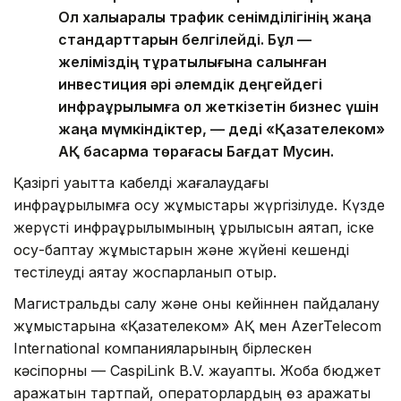
Ол халықаралық трафик сенімділігінің жаңа
стандарттарын белгілейді. Бұл —
желіміздің тұрақтылығына салынған
инвестиция әрі әлемдік деңгейдегі
инфрақұрылымға қол жеткізетін бизнес үшін
жаңа мүмкіндіктер, — деді «Қазақтелеком»
АҚ басқарма төрағасы Бағдат Мусин.
Қазіргі уақытта кабелді жағалаудағы
инфрақұрылымға қосу жұмыстары жүргізілуде. Күзде
жерүсті инфрақұрылымының құрылысын аяқтап, іске
қосу-баптау жұмыстарын және жүйені кешенді
тестілеуді аяқтау жоспарланып отыр.
Магистральды салу және оны кейіннен пайдалану
жұмыстарына «Қазақтелеком» АҚ мен AzerTelecom
International компанияларының бірлескен
кәсіпорны — CaspiLink B.V. жауапты. Жоба бюджет
қаражатын тартпай, операторлардың өз қаражаты