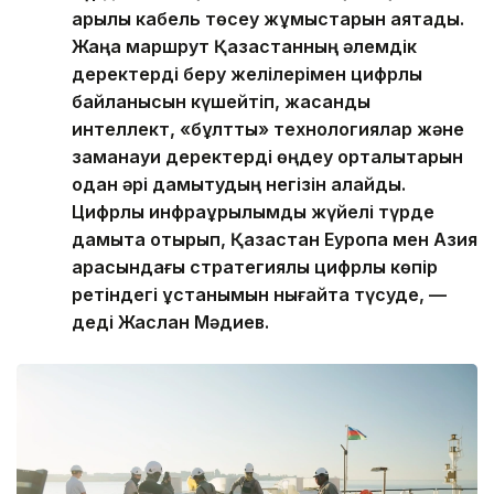
арқылы кабель төсеу жұмыстарын аяқтадық.
Жаңа маршрут Қазақстанның әлемдік
деректерді беру желілерімен цифрлық
байланысын күшейтіп, жасанды
интеллект, «бұлтты» технологиялар және
заманауи деректерді өңдеу орталықтарын
одан әрі дамытудың негізін қалайды.
Цифрлық инфрақұрылымды жүйелі түрде
дамыта отырып, Қазақстан Еуропа мен Азия
арасындағы стратегиялық цифрлық көпір
ретіндегі ұстанымын нығайта түсуде, —
деді Жаслан Мәдиев.