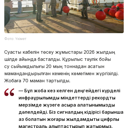
Фото: Үкімет
Суасты кабелін төсеу жұмыстары 2026 жылдың
шілде айында басталды. Құрылыс тәулік бойы
су сыйымдылығы 20 мың тоннадан асатын
мамандандырылған кеменің көмегімен жүргізілді.
Жобаға 70 маман тартылды.
— Бұл жоба кез келген деңгейдегі күрделі
инфрақұрылымдық міндеттерді рекордтық
мерзімде жүзеге асыра алатынымызды
дәлелдейді. Біз сигналдың кідірісі барынша
аз болатын жоғары жылдамдықты цифрлық
магистраль қалыптастырып жатырмыз.