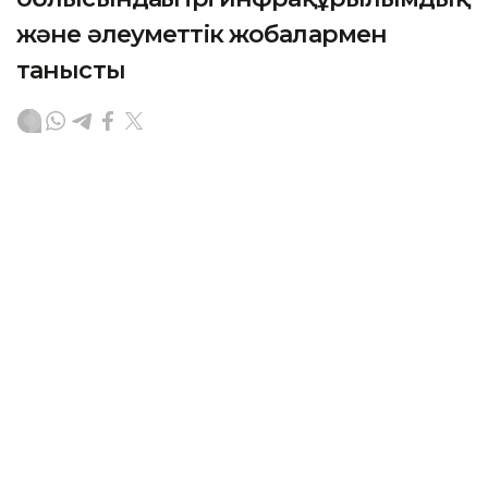
және әлеуметтік жобалармен
танысты
АСТАНА. KAZINFORM – Премьер-министрдің бірінші
орынбасары Нұрлыбек Нәлібаев Ақтөбе облысына
жұмыс сапарымен барып, көлік инфрақұрылымы,
өнеркәсіп, тұрғын үй-коммуналдық шаруашылық,
цифрландыру салаларындағы жобаларды және
әлеуметтік нысандар құрылысымен танысты. Бұл
туралы Үкіметтің баспасөз қызметі хабарлады.