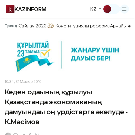
KAZINFORM
KZ
Сайлау-2026
Конституциялық реформа
Арнайы жо
Тренд:
10:34, 31 Мамыр 2010
Кеден одағының құрылуы
Қазақстанда экономиканың
дамуындағы оң үрдістерге әкелуде -
К.Мәсімов