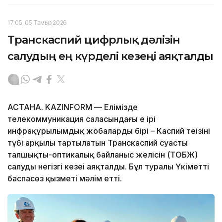
17:05, 05 Тамыз 2026
Транскаспий цифрлық дәлізін
салудың ең күрделі кезеңі аяқталды
АСТАНА. KAZINFORM — Елімізде
телекоммуникация саласындағы ең ірі
инфрақұрылымдық жобалардың бірі – Каспий теңізінің
түбі арқылы тартылатын Транскаспий суасты
талшықты-оптикалық байланыс желісін (ТОБЖ)
салудың негізгі кезеңі аяқталды. Бұл туралы Үкіметтің
баспасөз қызметі мәлім етті.