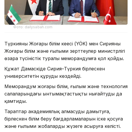
Фото: dailysabah.com
Түркияның Жоғары білім кеңесі (YÖK) мен Сирияның
Жоғары білім және ғылыми зерттеулер министрлігі
өзара түсіністік туралы меморандумға қол қойды.
Құжат Дамаскіде Сирия–Түркия бірлескен
университетін құруды көздейді.
Меморандум жоғары білім, ғылым және технология
салаларындағы ынтымақтастықты нығайтуды да
қамтиды.
Тараптар академиялық алмасуды дамытуға,
бірлескен білім беру бағдарламаларын іске қосуға
және ғылыми жобаларды жүзеге асыруға келісті.