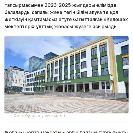
тапсырмасымен 2023-2025 жылдары елімізде
балалардың сапалы және тегін білім алуға тең қол
жеткізуін қамтамасыз етуге бағытталған «Келешек
мектептері» ұлттық жобасы жүзеге асырылды.
Фото: Оқу-ағарту министрлігі
Жобаның негізгі мақсаты - әрбір баланы тұрғылықты