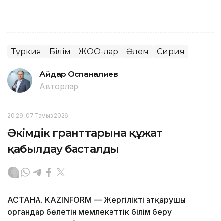
Түркия
Білім
ЖОО-лар
Әлем
Сирия
Айдар Оспаналиев
Авторлар
20:29, 07 Тамыз 2026
Әкімдік гранттарына құжат
қабылдау басталды
АСТАНА. KAZINFORM — Жергілікті атқарушы
органдар бөлетін мемлекеттік білім беру