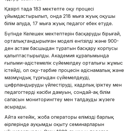
Қазіргі таңда 183 мектепте оқу процесі
ұйымдастырылып, онда 218 мыңға жуық оқушы
білім алуда, 17 мыңға жуық педагог еңбек етуде.
Бүгінде Келешек мектептерін басқарудың бірыңғай,
орталықтандырылған моделі енгізілді және 900-
ден астам басшыдан тұратын басқару корпусы
қалыптастырылды. Академия құралымында
ғылыми-әдістемелік сүйемелдеу орталығы жұмыс
істейді, ол оқу-тәрбие процесін әдіснамалық және
мазмұндық тұрғыдан сүйемелдеуді,
цифрландыруды үйлестіруді, кадрлық іріктеу мен
педагогтердің кәсіби дамуын, сондай-ақ білім
сапасын мониторингтеу мен талдауды жүзеге
асырады.
Айта кетейік, жоба операторы еліміздің барлық
өңірлерінде ауқымды оқыту семинарларын