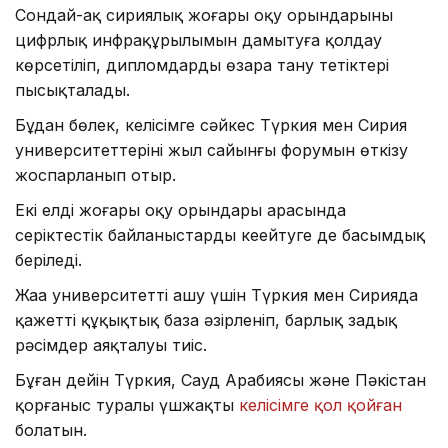
Сондай-ақ сириялық жоғары оқу орындарының
цифрлық инфрақұрылымын дамытуға қолдау
көрсетіліп, дипломдарды өзара тану тетіктері
пысықталады.
Бұдан бөлек, келісімге сәйкес Түркия мен Сирия
университеттерінің жыл сайынғы форумын өткізу
жоспарланып отыр.
Екі елдің жоғары оқу орындары арасында
серіктестік байланыстарды кеңейтуге де басымдық
беріледі.
Жаңа университетті ашу үшін Түркия мен Сирияда
қажетті құқықтық база әзірленіп, барлық заңдық
рәсімдер аяқталуы тиіс.
Бұған дейін Түркия, Сауд Арабиясы және Пәкістан
қорғаныс туралы үшжақты
келісімге қол қойған
болатын.