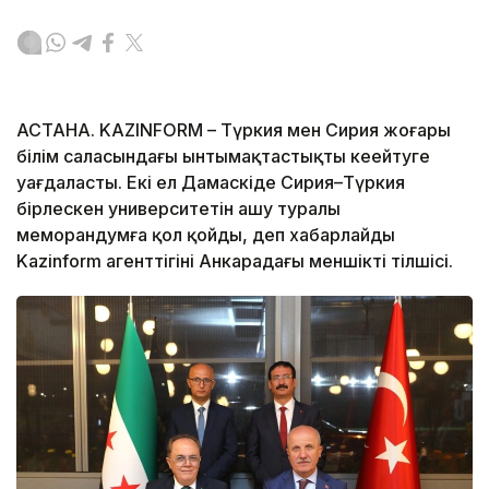
АСТАНА. KAZINFORM – Түркия мен Сирия жоғары
білім саласындағы ынтымақтастықты кеңейтуге
уағдаласты. Екі ел Дамаскіде Сирия–Түркия
бірлескен университетін ашу туралы
меморандумға қол қойды, деп хабарлайды
Kazinform агенттігінің Анкарадағы меншікті тілшісі.