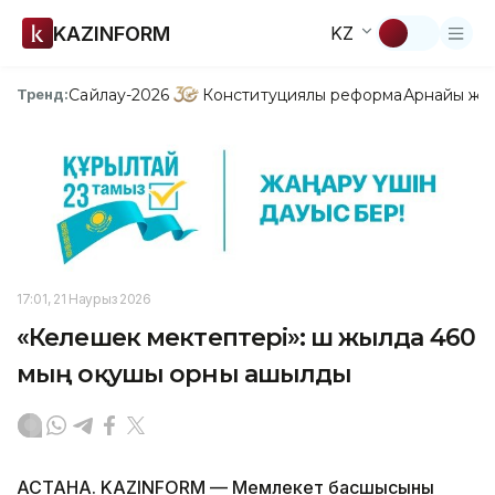
KAZINFORM
KZ
Сайлау-2026
Конституциялық реформа
Арнайы жо
Тренд:
17:01, 21 Наурыз 2026
«Келешек мектептері»: үш жылда 460
мың оқушы орны ашылды
АСТАНА. KAZINFORM — Мемлекет басшысының