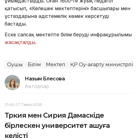
ұйымдастырды. Оған 1600-ге жуық педагог
қатысып, «Келешек мектептерінің» басшылары мен
ұстаздарына әдістемелік көмек көрсетуді
бастады.
Еске салсақ мектепте білім берудің инфрақұрылымы
жасақталды
.
Оқушы
Білім
Мектеп
ҚР Оқу-ағарту министрлігі
Назым Бөлесова
Авторлар
21:49, 07 Тамыз 2026
Түркия мен Сирия Дамаскіде
бірлескен университет ашуға
келісті