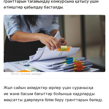
гранттарын тағайындау конкурсына қатысу үшін
өтініштер қабылдау басталды.
Фото: Астана әкімдігі
Жыл сайын әкімдіктер өңірлер үшін сұранысқа
ие және басым бағыттар бойынша кадрларды
мақсатты даярлауға білім беру гранттарын бөледі.
Биыл жергілікті атқарушы органдар (бакалавриат,