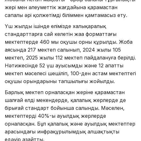
жері мен әлеуметтік жағдайына қарамастан
сапалы әрі қолжетімді біліммен қамтамасыз ету.
Үш жылдың ішінде елімізде халықаралық
стандарттарға сай келетін жаңа форматтағы
мектептерде 460 мың оқушы орны құрылды. Жоба
аясында 217 мектеп салынып, 2024 жылы 105
мектеп, 2025 жылы 112 мектеп пайдалануға берілді.
Нәтижесінде 52 үш ауысымды және 12 апатты
мектеп мәселесі шешіліп, 100-ден астам мектептегі
оқушы орындарының тапшылығы жойылды.
Барлық мектеп орналасқан жеріне қарамастан
шалғай елді мекендерде, қалалық жерлерде де
бірыңғай стандарт бойынша салынды. Мәселен,
мектептердің 40%-ы ауылдық жерлерде
орналасқан. Бұл қалалық және ауылдық мектептер
арасындағы инфрақұрылымдық алшақтықты
едәуір азайтты.