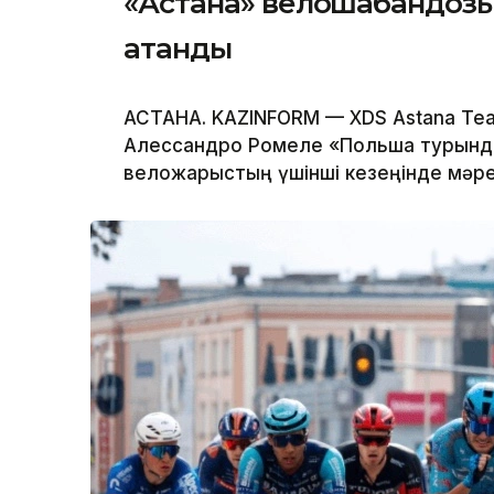
«Астана» велошабандоз
атанды
АСТАНА. KAZINFORM — XDS Astana T
Алессандро Ромеле «Польша турында
веложарыстың үшінші кезеңінде мәре