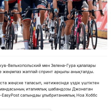
ожув-Велькопольский мен Зелена-Гура қалалары
е жеңімпаз жаппай спринт арқылы анықталды.
ста жеңіске таласып, нәтижесінде үздік үштіктен
k командасының италиялық шабандозы Джонатан
n-EasyPost сапындағы ұлыбританиялық Ноа Хоббс