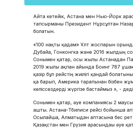
Айта кетейік, Астана мен Нью-Йорк ара
тапсырманы Президент Нұрсұлтан Назар
болатын.
«100 нақты қадам» Ұлт жоспарын орынд
Дубайға, Гонконгка және 2016 жылдың с
Сонымен қатар, осы жылы Астанадан П
2019 жылы ақпан айында Боинг 787 ұшақ
қазір бұл рейстің жиілігі қандай болаты
қа барып, Америка тарапынан бізбен жұмы
келіссөздерді жүргізе бастаймыз », - дед
Сонымен қатар, әуе компаниясы 2 маусы
ашты. Астана-Тбилиси рейсі бойынша апт
Осылайша, Алматыдан аптасына бес рет а
Қазақстан мен Грузия арасындағы әуе қ