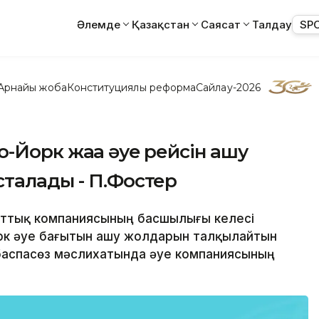
Әлемде
Қазақстан
Саясат
Талдау
SP
Арнайы жоба
Конституциялық реформа
Сайлау-2026
-Йорк жаңа әуе рейсін ашу
сталады - П.Фостер
ұлттық компаниясының басшылығы келесі
орк әуе бағытын ашу жолдарын талқылайтын
 баспасөз мәслихатында әуе компаниясының