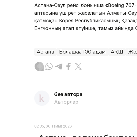
Астана-Сеул рейсі бойынша «Boeing 767-
аптасына үш рет жасалатын Алматы-Сеул
қатысқан Корея Республикасының Қазақст
Енгчонның атап өтуінше, тамыз айында 
Астана
Болашаққа 100 қадам
АҚШ
Жо
без автора
Авторлар
02:35, 06 Тамыз 2026