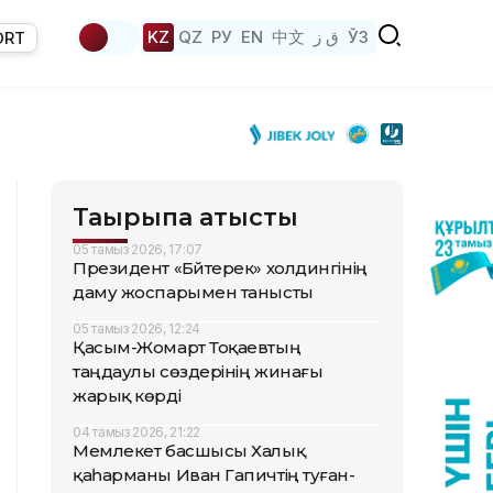
KZ
QZ
РУ
EN
中文
ق ز
ЎЗ
ORT
Тақырыпқа қатысты
05 тамыз 2026, 17:07
Президент «Бәйтерек» холдингінің
даму жоспарымен танысты
05 тамыз 2026, 12:24
Қасым-Жомарт Тоқаевтың
таңдаулы сөздерінің жинағы
жарық көрді
04 тамыз 2026, 21:22
Мемлекет басшысы Халық
қаһарманы Иван Гапичтің туған-