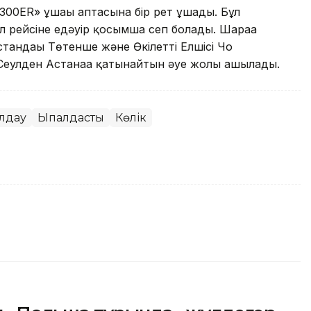
300ER» ұшағы аптасына бір рет ұшады. Бұл
 рейсіне едәуір қосымша сеп болады. Шараға
андағы Төтенше және Өкілетті Елшісі Чо
Сеулден Астанаға қатынайтын әуе жолы ашылады.
лдау
Ықпалдастық
Көлік