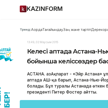
KAZINFORM
Ақорда
Тағайындау
Заң және тәртіп
Дерекқор
Тренд:
13:49, 02 Маусым 2015
Келесі аптада Астана-Нью
бойынша келіссөздер ба
АСТАНА. ҚазАқпарат - «Эйр Астана» 
аптада АҚШ-қа барып, Астана-Нью-Й
болады. Бұл туралы Астанада өткен
президенті Питер Фостер айтты.