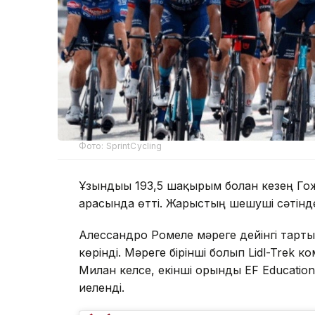
Фото: SprintCycling
Ұзындығы 193,5 шақырым болған кезең Г
арасында өтті. Жарыстың шешуші сәтінд
Алессандро Ромеле мәреге дейінгі тарты
көрінді. Мәреге бірінші болып Lidl-Tre
Милан келсе, екінші орынды EF Educatio
иеленді.