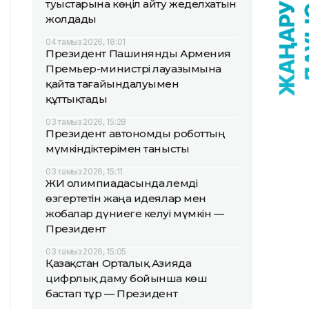
туыстарына көңіл айту жеделхатын
жолдады
04 тамыз 2026, 18:01
Президент Пашинянды Армения
Премьер-министрі лауазымына
қайта тағайындалуымен
құттықтады
03 тамыз 2026, 15:28
Президент автономды роботтың
мүмкіндіктерімен танысты
03 тамыз 2026, 15:11
ЖИ олимпиадасында әлемді
өзгертетін жаңа идеялар мен
жобалар дүниеге келуі мүмкін —
Президент
03 тамыз 2026, 15:05
Қазақстан Орталық Азияда
цифрлық даму бойынша көш
бастап тұр — Президент