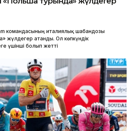
ы «Польша турында» жүлдегер
eam командасының италиялық шабандозы
» жүлдегер атанды. Ол көпкүндік
ге үшінші болып жетті