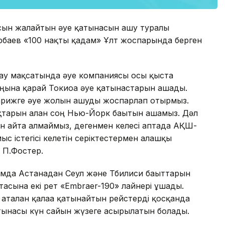
сын жалғайтын әуе қатынасын ашу туралы
баев «100 нақты қадам» Ұлт жоспарында берген
ау мақсатында әуе компаниясы осы қыста
оңына қарай Токиоға әуе қатынастарын ашады.
арижге әуе жолын ашуды жоспарлап отырмыз.
тарын алған соң Нью-Йорк бағытын ашамыз. Дәл
нын айта алмаймыз, дегенмен келесі аптада АҚШ-
с істегісі келетін серіктестермен алғашқы
і П.Фостер.
мда Астанадан Сеул және Тбилиси бағыттарын
асына екі рет «Embraer-190» лайнері ұшады.
талған қалаға қатынайтын рейстерді қосқанда
атынасы күн сайын жүзеге асырылатын болады.