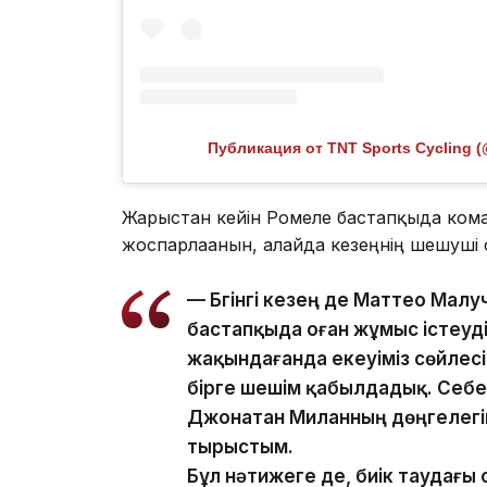
Публикация от TNT Sports Cycling (
Жарыстан кейін Ромеле бастапқыда ком
жоспарлағанын, алайда кезеңнің шешуші с
— Бүгінгі кезең де Маттео Ма
бастапқыда оған жұмыс істеуді
жақындағанда екеуіміз сөйлес
бірге шешім қабылдадық. Себеб
Джонатан Миланның дөңгелегіне 
тырыстым.
Бұл нәтижеге де, биік таудағы