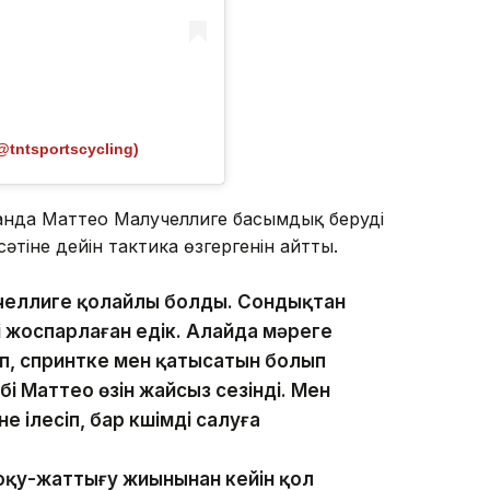
@tntsportscycling)
анда Маттео Малучеллиге басымдық беруді
әтіне дейін тактика өзгергенін айтты.
лучеллиге қолайлы болды. Сондықтан
 жоспарлаған едік. Алайда мәреге
іп, спринтке мен қатысатын болып
і Маттео өзін жайсыз сезінді. Мен
ілесіп, бар күшімді салуға
 оқу-жаттығу жиынынан кейін қол