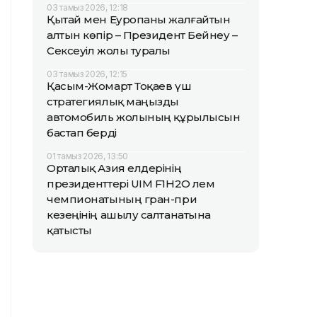
03 тамыз 2026, 12:18
Қытай мен Еуропаны жалғайтын
алтын көпір – Президент Бейнеу –
Сексеуіл жолы туралы
03 тамыз 2026, 12:15
Қасым-Жомарт Тоқаев үш
стратегиялық маңызды
автомобиль жолының құрылысын
бастап берді
01 тамыз 2026, 13:50
Орталық Азия елдерінің
президенттері UIM F1H2O әлем
чемпионатының гран-при
кезеңінің ашылу салтанатына
қатысты