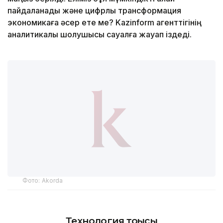
пайдаланады және цифрлық трансформация
экономикаға әсер ете ме? Kazinform агенттігінің
аналитикалық шолушысы сауалға жауап іздеді.
Фото: Аkorda