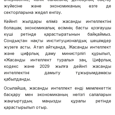
өнеркәсіпке, көлік саласына, денсаулық сақтау
жүйесіне және экономиканың өзге де
секторларына жедел енгізу.
Кейінгі жылдары еліміз жасанды интеллектіні
болашақ экономикалық өсімнің басты қозғаушы
күші ретінде қарастыратынын байқаймыз.
Сондықтан нақты институционалдық шешімдер
жүзеге асты. Атап айтқанда, Жасанды интеллект
және цифрлық даму министрлігі құрылып,
«Жасанды интеллект туралы» заң, Цифрлық
кодекс және 2029 жылға дейінгі жасанды
интеллектіні дамыту тұжырымдамасы
қабылданды.
Осылайша, жасанды интеллект енді мемлекеттік
басқару мен экономиканың негізгі салаларын
жаңғыртудың маңызды құралы ретінде
қарастырылып отыр.