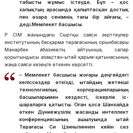
ашылды. Елімізде Лу Бань шеберханалары
табысты жұмыс істеуде. Бұл – қос
халықтың арасында қалыптасқан достық
пен өзара сенімнің тағы бір айғағы, –
деді.
Мемлекет басшысы.
ҚР СІМ жанындағы Сыртқы саяси зерттеулер
институтының басқарма төрағасының орынбасары
Манарбек Қабазиевтің айтуынша, сапар
қорытындысы Қазақстан-Қытай қарым-қатынасының
жаңа саяси кезеңге өткенін көрсетті.
– Мемлекет басшысы жоғары деңгейдегі
келіссөздер өткізді, Қытайдың жетекші
технологиялық корпорацияларының
басшыларымен кездесті, іскерлік іс-
шараларға қатысты. Оған қоса Шанхайда
өткен Дүниежүзілік жасанды интеллект
конференциясының ашылуында Қытай