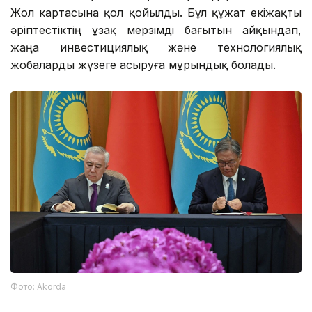
экономикалық ынтымақтастық бағдарламасы мен
Жол картасына қол қойылды. Бұл құжат екіжақты
әріптестіктің ұзақ мерзімді бағытын айқындап,
жаңа инвестициялық және технологиялық
жобаларды жүзеге асыруға мұрындық болады.
Фото: Аkorda