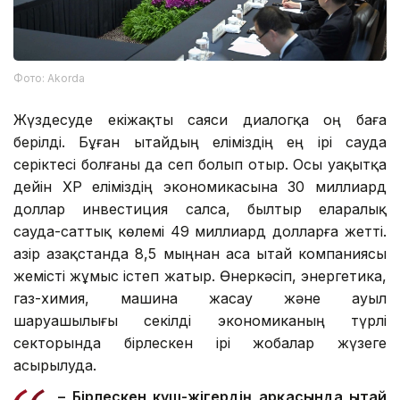
Фото: Аkorda
Жүздесуде екіжақты саяси диалогқа оң баға
берілді. Бұған Қытайдың еліміздің ең ірі сауда
серіктесі болғаны да сеп болып отыр. Осы уақытқа
дейін ҚХР еліміздің экономикасына 30 миллиард
доллар инвестиция салса, былтыр еларалық
сауда-саттық көлемі 49 миллиард долларға жетті.
Қазір Қазақстанда 8,5 мыңнан аса Қытай компаниясы
жемісті жұмыс істеп жатыр. Өнеркәсіп, энергетика,
газ-химия, машина жасау және ауыл
шаруашылығы секілді экономиканың түрлі
секторында бірлескен ірі жобалар жүзеге
асырылуда.