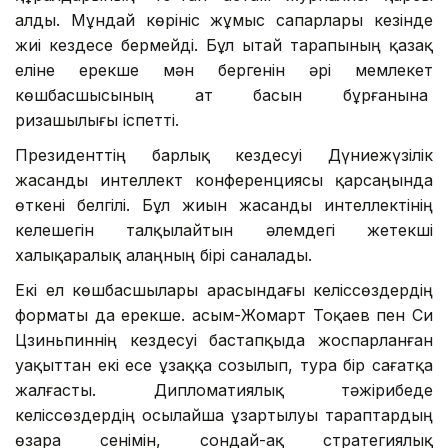
құралдарының 40-тан астам журналисі қарсы
алды. Мұндай көрініс жұмыс сапарлары кезінде
жиі кездесе бермейді. Бұл Қытай тарапының қазақ
еліне ерекше мән бергенін әрі мемлекет
көшбасшысының ат басын бұрғанына
ризашылығы іспетті.
Президенттің барлық кездесуі Дүниежүзілік
жасанды интеллект конференциясы қарсаңында
өткені белгілі. Бұл жиын жасанды интеллектінің
келешегін талқылайтын әлемдегі жетекші
халықаралық алаңның бірі саналады.
Екі ел көшбасшылары арасындағы келіссөздердің
форматы да ерекше. Қасым-Жомарт Тоқаев пен Си
Цзиньпиннің кездесуі бастапқыда жоспарланған
уақыттан екі есе ұзаққа созылып, тура бір сағатқа
жалғасты. Дипломатиялық тәжірибеде
келіссөздердің осылайша ұзартылуы тараптардың