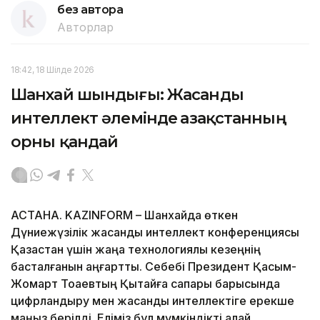
без автора
Авторлар
18:42, 18 Шілде 2026
Шанхай шындығы: Жасанды
интеллект әлемінде Қазақстанның
орны қандай
АСТАНА. KAZINFORM – Шанхайда өткен
Дүниежүзілік жасанды интеллект конференциясы
Қазақстан үшін жаңа технологиялық кезеңнің
басталғанын аңғартты. Себебі Президент Қасым-
Жомарт Тоқаевтың Қытайға сапары барысында
цифрландыру мен жасанды интеллектіге ерекше
маңыз берілді. Еліміз бұл мүмкіндікті қалай