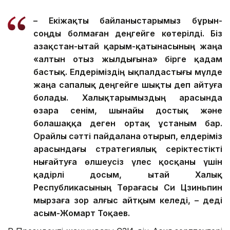
Фото: Аkorda
– Екіжақты байланыстарымыз бұрын-
соңды болмаған деңгейге көтерілді. Біз
Қазақстан-Қытай қарым-қатынасының жаңа
«алтын отыз жылдығына» бірге қадам
бастық. Елдеріміздің ықпалдастығы мүлде
жаңа сапалық деңгейге шықты деп айтуға
болады. Халықтарымыздың арасында
өзара сенім, шынайы достық және
болашаққа деген ортақ ұстаным бар.
Орайлы сәтті пайдалана отырып, елдеріміз
арасындағы стратегиялық серіктестікті
нығайтуға өлшеусіз үлес қосқаны үшін
қадірлі досым, Қытай Халық
Республикасының Төрағасы Си Цзиньпин
мырзаға зор алғыс айтқым келеді, – деді
Қасым-Жомарт Тоқаев.