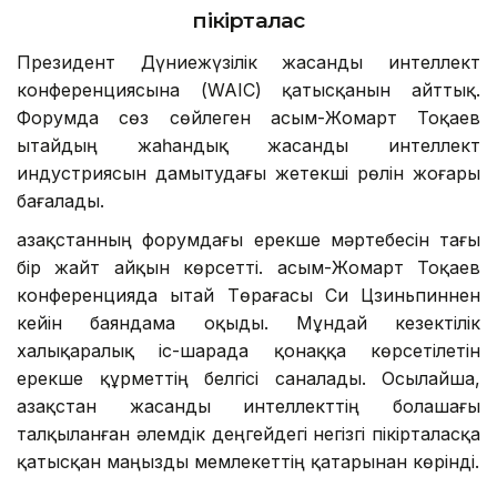
Жасанды интеллект жөніндегі жаһандық
пікірталас
Президент Дүниежүзілік жасанды интеллект
конференциясына (WAIC) қатысқанын айттық.
Форумда сөз сөйлеген Қасым-Жомарт Тоқаев
Қытайдың жаһандық жасанды интеллект
индустриясын дамытудағы жетекші рөлін жоғары
бағалады.
Қазақстанның форумдағы ерекше мәртебесін тағы
бір жайт айқын көрсетті. Қасым-Жомарт Тоқаев
конференцияда Қытай Төрағасы Си Цзиньпиннен
кейін баяндама оқыды. Мұндай кезектілік
халықаралық іс-шарада қонаққа көрсетілетін
ерекше құрметтің белгісі саналады. Осылайша,
Қазақстан жасанды интеллекттің болашағы
талқыланған әлемдік деңгейдегі негізгі пікірталасқа
қатысқан маңызды мемлекеттің қатарынан көрінді.