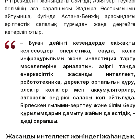
ҚР Президенті жанындағы ҚСЗИ-дің Азия зерттеулері
бөлімінің аға сарапшысы Жадыра Әсетқызының
айтуынша, бүгінде Астана-Бейжің арасындағы
әріптестік сапалық тұрғыдан жаңа деңгейге
көтеріліп отыр.
– Бұған дейінгі кезеңдерде екіжақты
келіссөздер энергетика, сауда, көлік
инфрақұрылымы және инвестиция тарту
мәселелеріне арналатын. Қазіргі таңда
өнеркәсіптік жасанды интеллект,
робототехника, деректер орталығын құру,
электр көліктер мен аккумуляторлар,
автокөлік өндірісі саласы көп айтылуда.
Бірлескен ғылыми-зерттеу және білім беру
құрылымдарын дамыту жайын да естідік, –
деді сарапшы.