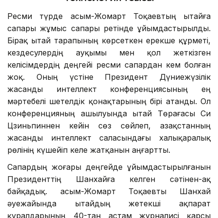
Технология тоғысы
Ресми түрде Қасым-Жомарт Тоқаевтың Қытайға
сапары жұмыс сапары ретінде ұйымдастырылды.
Бірақ Қытай тарапының көрсеткен ерекше құрметі,
кездесулердің ауқымы мен қол жеткізген
келісімдердің деңгейі ресми сапардан кем болған
жоқ. Оның үстіне Президент Дүниежүзілік
жасанды интеллект конференциясының ең
мәртебелі шетелдік қонақтарының бірі атанды. Ол
конференцияның ашылуында Қытай Төрағасы Си
Цзиньпиннен кейін сөз сөйлеп, Қазақстанның
жасанды интеллект саласындағы халықаралық
рөлінің күшейіп келе жатқанын аңғартты.
Сапардың жоғары деңгейде ұйымдастырылғанын
Президенттің Шанхайға келген сәтінен-ақ
байқадық. Қасым-Жомарт Тоқаевты Шанхай
әуежайында Қытайдың жетекші ақпарат