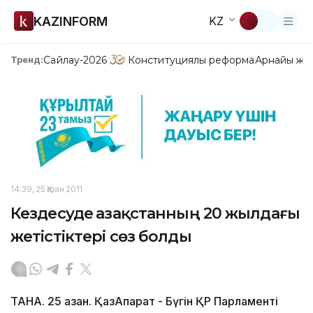
KAZINFORM
KZ
Сайлау-2026
Конституциялық реформа
Арнайы жо
Тренд:
14:39, 25 Қазан 2011
Кездесуде Қазақстанның 20 жылдағы
жетістіктері сөз болды
ТАНА. 25 қазан. ҚазАқпарат - Бүгін ҚР Пар­ламенті