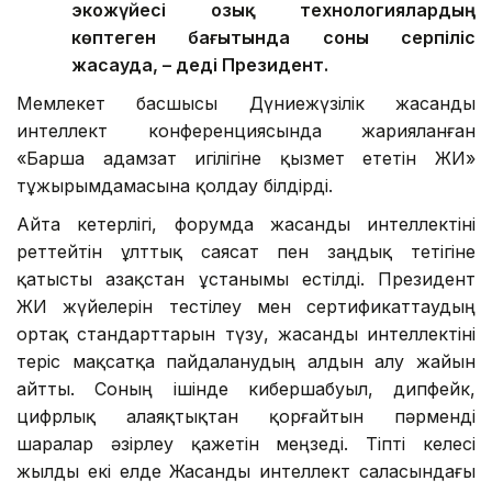
Ал елдің қарқынды инновациялық
экожүйесі озық технологиялардың
көптеген бағытында соны серпіліс
жасауда, – деді Президент.
Мемлекет басшысы Дүниежүзілік жасанды
интеллект конференциясында жарияланған
«Барша адамзат игілігіне қызмет ететін ЖИ»
тұжырымдамасына қолдау білдірді.
Айта кетерлігі, форумда жасанды интеллектіні
реттейтін ұлттық саясат пен заңдық тетігіне
қатысты Қазақстан ұстанымы естілді. Президент
ЖИ жүйелерін тестілеу мен сертификаттаудың
ортақ стандарттарын түзу, жасанды интеллектіні
теріс мақсатқа пайдаланудың алдын алу жайын
айтты. Соның ішінде кибершабуыл, дипфейк,
цифрлық алаяқтықтан қорғайтын пәрменді
шаралар әзірлеу қажетін меңзеді. Тіпті келесі