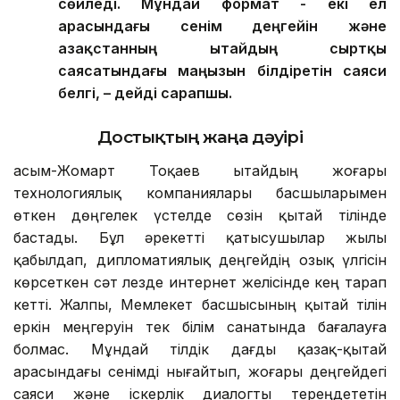
Төрағасы Си Цзиньпиннен кейін сөз
сөйледі. Мұндай формат - екі ел
арасындағы сенім деңгейін және
Қазақстанның Қытайдың сыртқы
саясатындағы маңызын білдіретін саяси
белгі, – дейді сарапшы.
Достықтың жаңа дәуірі
Қасым-Жомарт Тоқаев Қытайдың жоғары
технологиялық компаниялары басшыларымен
өткен дөңгелек үстелде сөзін қытай тілінде
бастады. Бұл әрекетті қатысушылар жылы
қабылдап, дипломатиялық деңгейдің озық үлгісін
көрсеткен сәт лезде интернет желісінде кең тарап
кетті. Жалпы, Мемлекет басшысының қытай тілін
еркін меңгеруін тек білім санатында бағалауға
болмас. Мұндай тілдік дағды қазақ-қытай
арасындағы сенімді нығайтып, жоғары деңгейдегі