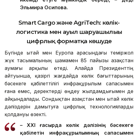
қаржыны басқаруды анағұрлым ашық әрі
икемді етуге мүмкіндік береді,
–
деді
Эльмира Осипова
.
Smart Cargo және AgriTech: көлік-
логистика мен ауыл шаруашылығы
цифрлық форматқа көшуде
Бүгінде Қытай мен Еуропа арасындағы теміржол
жүк тасымалының шамамен 85 пайызы Қазақстан
аумағы арқылы өтеді. Алайда Президенттің
айтуынша, қазіргі жағдайда көлік бағыттарының
бәсекеге қабілеттілігі инфрақұрылым сапасымен
ғана емес, деректерді өңдеу жылдамдығымен де
айқындалады. Сондықтан Қазақстан мен Қытай көлік
дәліздерін дамытуға цифрлық технологияларды
қолдануы өзекті.
– XXI ғасырда көлік дәлізінің бәсекеге