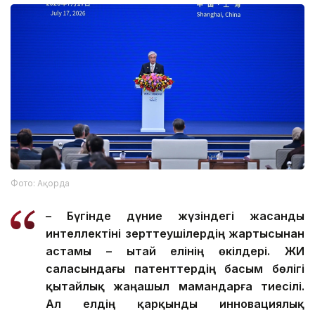
Фото: Ақорда
– Бүгінде дүние жүзіндегі жасанды
интеллектіні зерттеушілердің жартысынан
астамы – Қытай елінің өкілдері. ЖИ
саласындағы патенттердің басым бөлігі
қытайлық жаңашыл мамандарға тиесілі.