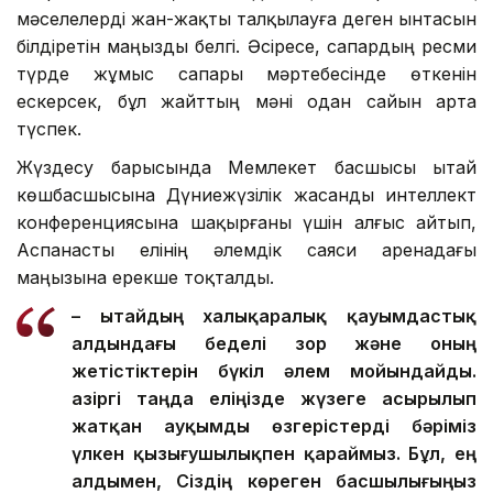
өзара сенімін, сондай-ақ стратегиялық
мәселелерді жан-жақты талқылауға деген ынтасын
білдіретін маңызды белгі. Әсіресе, сапардың ресми
түрде жұмыс сапары мәртебесінде өткенін
ескерсек, бұл жайттың мәні одан сайын арта
түспек.
Жүздесу барысында Мемлекет басшысы Қытай
көшбасшысына Дүниежүзілік жасанды интеллект
конференциясына шақырғаны үшін алғыс айтып,
Аспанасты елінің әлемдік саяси аренадағы
маңызына ерекше тоқталды.
– Қытайдың халықаралық қауымдастық
алдындағы беделі зор және оның
жетістіктерін бүкіл әлем мойындайды.
Қазіргі таңда еліңізде жүзеге асырылып
жатқан ауқымды өзгерістерді бәріміз
үлкен қызығушылықпен қараймыз. Бұл, ең