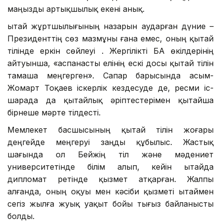
саяси және іскерлік диалогты тереңдететін
маңызды артықшылық екені анық.
Қытай жұртшылығының назарын аударған дүние –
Президенттің сөз мазмұны ғана емес, оның қытай
тілінде еркін сөйлеуі . Жергілікті БАҚ өкілдерінің
айтуынша, «аспанасты елінің ескі досы қытай тілін
тамаша меңгерген». Сапар барысында Қасым-
Жомарт Тоқаев іскерлік кездесуде де, ресми іс-
шарада да қытайлық әріптестерімен қытайша
бірнеше мәрте тілдесті.
Мемлекет басшысының қытай тілін жоғары
деңгейде меңгеруі заңды құбылыс. Жастық
шағында ол Бейжің тіл және мәдениет
университетінде білім алып, кейін Қытайда
дипломат ретінде қызмет атқарған. Жалпы
алғанда, оның оқуы мен кәсіби қызметі Қытаймен
сегіз жылға жуық уақыт бойы тығыз байланысты