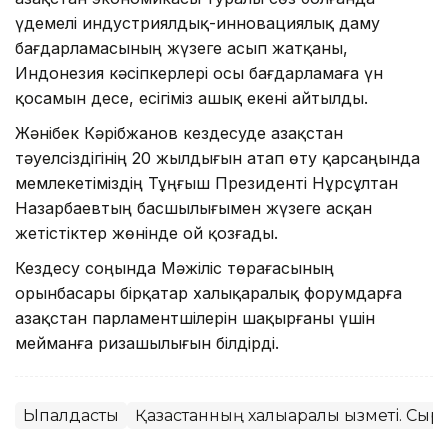
үдемелі индустриялдық-инновациялық даму
бағдарламасының жүзеге асып жатқаны,
Индонезия кәсіпкерлері осы бағдарламаға үн
қосамын десе, есігіміз ашық екені айтылды.
Жә­ні­бек Кәрібжанов кездесуде Қазақстан
тәуелсіздігінің 20 жылдығын атап өту қарсаңында
мемлекетіміздің Тұңғыш Президенті Нұрсұлтан
Назарбаевтың басшылығымен жүзеге асқан
жетістіктер жөнінде ой қозғады.
Кездесу соңында Мәжіліс төрағасы­ның
орынбасары бірқатар халықаралық форумдарға
Қазақстан парламентшілерін шақырғаны үшін
мейманға ризашылығын білдірді.
Ықпалдастық
Қазақстанның халықаралық қызметі. Сырт