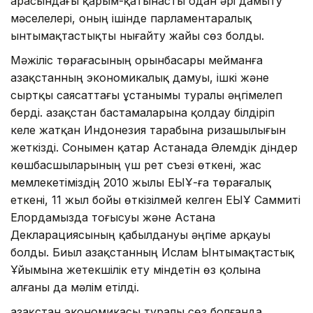
арасындағы қарым-қатынасты одан әрі дамыту
мәселелері, оның ішінде парламентаралық
ынтымақтастықты нығайту жайы сөз болды.
Мәжіліс төрағасы­ның орынбасары мейманға
Қазақстанның экономикалық дамуы, ішкі және
сыртқы саясаттағы ұстанымы туралы әңгімелеп
берді. Қазақстан бастамаларына қолдау білдіріп
келе жатқан Индонезия тарабына ризашылығын
жеткізді. Сонымен қатар Астанада Әлемдік діндер
көшбасшыларының үш рет съезі өткені, жас
мемлекетіміздің 2010 жылы ЕҚЫҰ-ға төрағалық
еткені, 11 жыл бойы өткізілмей келген ЕҚЫҰ Саммиті
Елордамызда тоғысуы және Астана
Декларациясының қабылдануы әңгіме арқауы
болды. Биыл Қазақстанның Ислам Ынтымақтастық
Ұйымына жетекшілік ету міндетін өз қолына
алғаны да мәлім етілді.
Қазақстан экономикасы туралы сөз болғанда