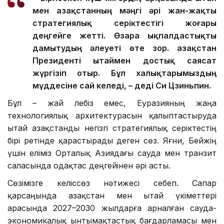
– Бірлескен күш-жігердің арқасында Қытай
мен Қазақстанның мәңгі әрі жан-жақты
стратегиялық серіктестігі жоғары
деңгейге жетті. Өзара ықпалдастықты
дамытудың әлеуеті өте зор. Қазақстан
Президенті Қытаймен достық саясат
жүргізіп отыр. Бұл халықтарымыздың
мүддесіне сай келеді, – деді Си Цзиньпин.
Бұл – жай лебіз емес, Еуразияның жаңа
технологиялық архитектурасын қалыптастыруда
Қытай Қазақстанды негізгі стратегиялық серіктестің
бірі ретінде қарастырады деген сөз. Яғни, Бейжің
үшін еліміз Орталық Азиядағы сауда мен транзит
саласында одақтас деңгейінен әрі асты.
Сөзімізге келіссөз нәтижесі себеп. Сапар
қарсаңында Қазақстан мен Қытай үкіметтері
арасында 2027–2030 жылдарға арналған сауда-