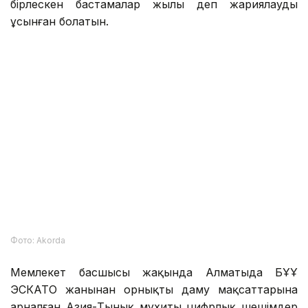
жылды екі елде Жасанды интеллект саласындағы
бірлескен бастамалар жылы деп жариялауды
ұсынған болатын.
Фото: Аkorda
Мемлекет басшысы жақында Алматыда БҰҰ
ЭСКАТО жанынан орнықты даму мақсаттарына