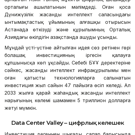
арналған Азия-Тынық мұхиты цифрлық шешімдер
орталығы ашылатынын мәлімдеді. Оған қоса
Дүнижүзілік жасанды интеллект саласындағы
ынтымақтастық ұйымының алғашқы отырысын
Астанада өткізуді және құрылымның Орталық
Азиядағы өкілдігін Қазақстанда ашуды ұсынды.
Мұндай үсті-үстіне айтылған идея сөз ретінен гөрі
болашақ инвестицияның іргесін қалауға
құлшынысқа көп ұқсайды. Себебі БҰҰ деректеріне
сәйкес, жасанды интеллект инфрақұрылымы мен
оған қатысты технологияларға салынатын
инвестиция жыл сайын 47 пайызға өсіп келеді. Ал
2033 жылға қарай жаһандық жасанды интеллект
нарығының көлемі шамамен 5 триллион долларға
жетуі мүмкін.
Data Center Valley – цифрлық келешек