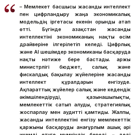
орасан әсерін тигізуі ықтимал.
– Мемлекет басшысы жасанды интеллект
пен цифрландыру жаңа экономикалық
модельдің іргетасы екенін орынды атап
өтті. Бүгінде Қазақстан жасанды
интеллектіні экономиканың нақты өсім
драйверіне ілгерілетіп келеді.
Цифрлық
және AI шешімдер экономиканы басқаруда
нақты нәтиже бере бастады. Қаржы
министрлігі бюджет, салық және
фискалдық бақылау жүйелеріне жасанды
интеллект құралдарын енгізуде.
Ақпараттық жүйелер салық және кедендік
әкімшілендіруді, қазынашылықты,
мемлекеттік сатып алуды, стратегиялық
жоспарлау мен аудит
ті қамтиды
. Жалпы,
жасанды интеллекті
ні
енгізу мемлекеттік