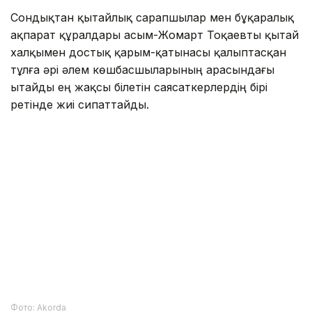
болды.
Сондықтан қытайлық сарапшылар мен бұқаралық
ақпарат құралдары Қасым-Жомарт Тоқаевты қытай
халқымен достық қарым-қатынасы қалыптасқан
тұлға әрі әлем көшбасшыларының арасындағы
Қытайды ең жақсы білетін саясаткерлердің бірі
ретінде жиі сипаттайды.