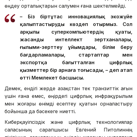
Президенттің айтуынша, жоба тек деректерді
өңдеу орталықтарын салумен ғана шектелмейді.
– Біз біртұтас инновациялық экожүйе
қалыптастыруды көздеп отырмыз. Сол
арқылы суперкомпьютердің қуаты,
жасанды интеллект зертханалары,
ғылыми-зерттеу ұйымдары, білім беру
бағдарламалары, стартаптар мен
экспортқа бағытталған цифрлық
қызметтер бір арнаға тоғысады, – деп атап
өтті Мемлекет басшысы.
Демек, ендігі жерде Қазақстан тек транзиттік ағын
үшін ғана емес, өңірдегі цифрлық инфрақұрылым
мен жоғары өнімді есептеу қуатын орналастыру
бойынша да бәсекеге ниетті.
Киберқауіпсіздік және цифрлық технологиялар