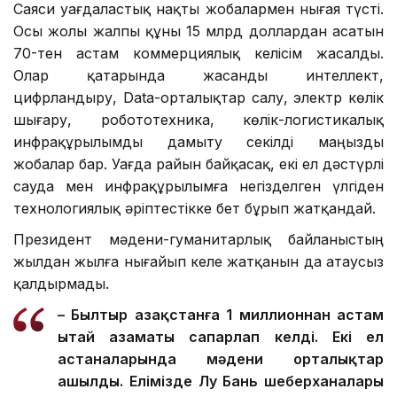
Саяси уағдаластық нақты жобалармен нығая түсті.
Осы жолы жалпы құны 15 млрд доллардан асатын
70-тен астам коммерциялық келісім жасалды.
Олар қатарында жасанды интеллект,
цифрландыру, Data-орталықтар салу, электр көлік
шығару, робототехника, көлік-логистикалық
инфрақұрылымды дамыту секілді маңызды
жобалар бар. Уағда райын байқасақ, екі ел дәстүрлі
сауда мен инфрақұрылымға негізделген үлгіден
технологиялық әріптестікке бет бұрып жатқандай.
Президент мәдени-гуманитарлық байланыстың
жылдан жылға нығайып келе жатқанын да атаусыз
қалдырмады.
– Былтыр Қазақстанға 1 миллионнан астам
Қытай азаматы сапарлап келді. Екі ел
астаналарында мәдени орталықтар