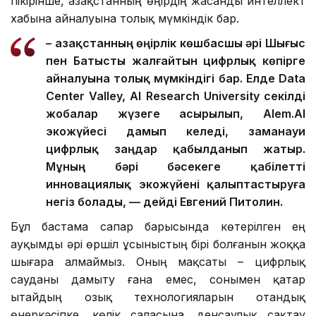
саласының сарапшысы Евгений Питолиннің
пікірінше, Қазақстанның өңірдің жасанды интеллект
хабына айналуына толық мүмкіндік бар.
– Қазақстанның өңірлік көшбасшы әрі Шығыс
пен Батысты жалғайтын цифрлық көпірге
айналуына толық мүмкіндігі бар. Елде Data
Center Valley, AI Research University секілді
жобалар жүзеге асырылып, Alem.AI
экожүйесі дамып келеді, заманауи
цифрлық заңдар қабылданып жатыр.
Мұның бәрі бәсекеге қабілетті
инновациялық экожүйені қалыптастыруға
негіз болады, — дейді Евгений Питолин.
Бұл бастама сапар барысында көтерілген ең
ауқымды әрі өршіл ұсыныстың бірі болғанын жоққа
шығара алмаймыз. Оның мақсаты – цифрлық
сауданы дамыту ғана емес, сонымен қатар
Қытайдың озық технологияларын отандық