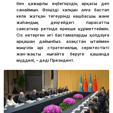
алдымен, Сіздің көреген басшылығыңыз
бен қажырлы еңбегіңіздің арқасы деп
санаймын. Өзіңізді халқын алға бастап
келе жатқан тегеурінді көшбасшы және
жаһандық деңгейдегі парасатты
саясаткер ретінде ерекше құрметтеймін.
Сіз көтерген игі бастамаларды қолдауға
әрқашан дайынбыз. Қазақстан Қытаймен
мәңгілік әрі стратегиялық серіктестікті
жан-жақты нығайта беруге қашанда
мүдделі, – деді Президент.