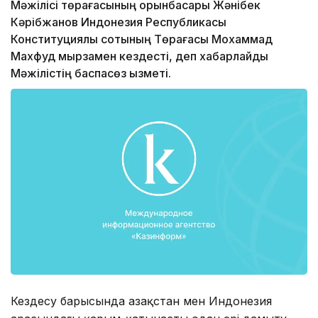
Мәжілісі төрағасы­ның орынбасары Жә­ні­бек
Кәрібжанов Индонезия Республикасы
Конституциялық сотының Төрағасы Мохаммад
Махфуд мырзамен кездесті, деп хабарлайды
Мәжілістің баспасөз қызметі.
Кездесу барысында Қазақстан мен Индонезия