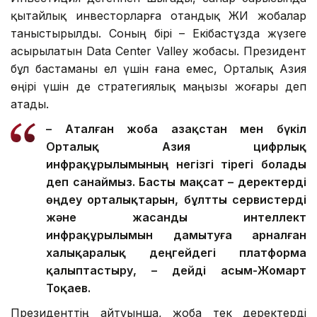
Инвестиция дегеннен шығады, сапар барысында
қытайлық инвесторларға отандық ЖИ жобалар
таныстырылды. Соның бірі – Екібастұзда жүзеге
асырылатын Data Center Valley жобасы. Президент
бұл бастаманы ел үшін ғана емес, Орталық Азия
өңірі үшін де стратегиялық маңызы жоғары деп
атады.
– Аталған жоба Қазақстан мен бүкіл
Орталық Азия цифрлық
инфрақұрылымының негізгі тірегі болады
деп санаймыз. Басты мақсат – деректерді
өңдеу орталықтарын, бұлтты сервистерді
және жасанды интеллект
инфрақұрылымын дамытуға арналған
халықаралық деңгейдегі платформа
қалыптастыру, – дейді Қасым-Жомарт
Тоқаев.