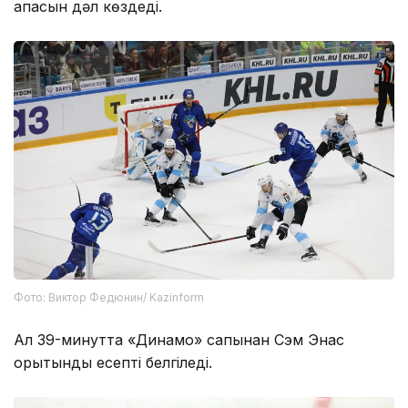
қақпасын дәл көздеді.
Фото: Виктор Федюнин/ Kazinform
Ал 39-минутта «Динамо» сапынан Сэм Энас
қорытынды есепті белгіледі.