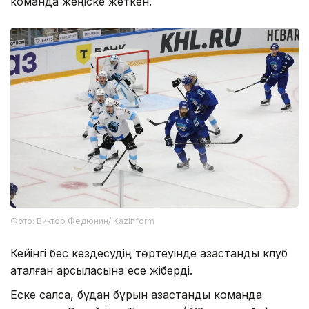
команда жеңіске жеткен.
Фото: Виктор Федюнин/ Kazinform
Кейінгі бес кездесудің төртеуінде қазақстандық клуб
аталған қарсыласына есе жіберді.
Еске салсақ, бұдан бұрын қазақстандық команда