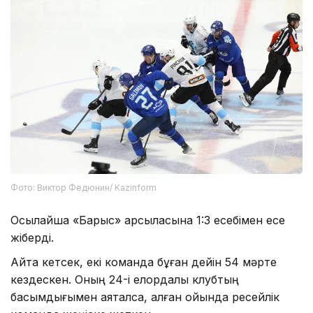
Фото: Виктор Федюнин/ Kazinform
Осылайша «Барыс» қарсыласына 1:3 есебімен есе
жіберді.
Айта кетсек, екі команда бұған дейін 54 мәрте
кездескен. Оның 24-i елордалық клубтың
басымдығымен аяқталса, қалған ойында ресейлік