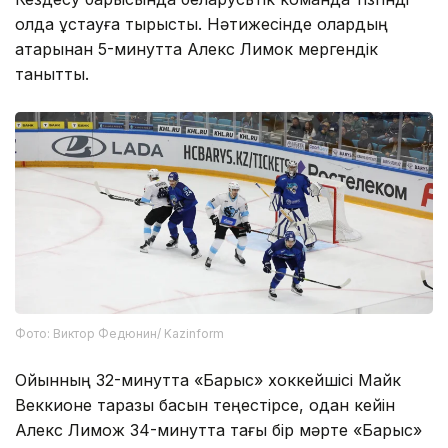
қолда ұстауға тырысты. Нәтижесінде олардың
қатарынан 5-минутта Алекс Лимок мергендік
танытты.
Фото: Виктор Федюнин/ Kazinform
Ойынның 32-минутта «Барыс» хоккейшісі Майк
Веккионе таразы басын теңестірсе, одан кейін
Алекс Лимож 34-минутта тағы бір мәрте «Барыс»