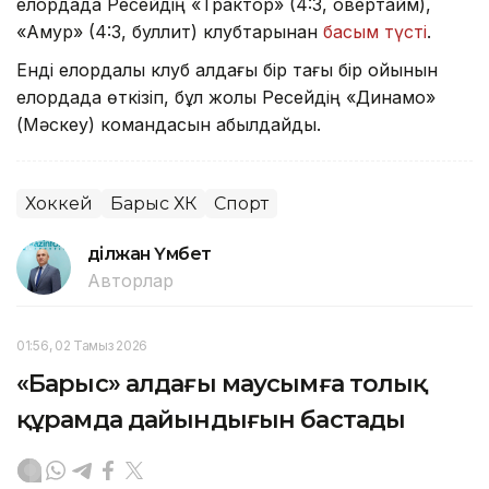
елордада Ресейдің «Трактор» (4:3, овертайм),
«Амур» (4:3, буллит) клубтарынан
басым түсті
.
Енді елордалық клуб алдағы бір тағы бір ойынын
елордада өткізіп, бұл жолы Ресейдің «Динамо»
(Мәскеу) командасын қабылдайды.
Хоккей
Барыс ХК
Спорт
Әділжан Үмбет
Авторлар
01:56, 02 Тамыз 2026
«Барыс» алдағы маусымға толық
құрамда дайындығын бастады