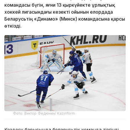
командасы бүгін, яғни 13 қыркүйекте Құрлықтық
хоккей лигасындағы кезекті ойынын елордада
Беларусьтің «Динамо» (Минск) командасына қарсы
өткізді.
Фото: Виктор Федюнин/ Kazinform
Кездесу барысында беларусьтік команда тізгінді