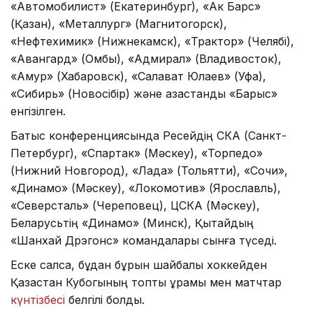
«Автомобилист» (Екатеринбург), «Ак Барс»
(Қазан), «Металлург» (Магнитогорск),
«Нефтехимик» (Нижнекамск), «Трактор» (Челябі),
«Авангард» (Омбы), «Адмирал» (Владивосток),
«Амур» (Хабаровск), «Салават Юлаев» (Уфа),
«Сибирь» (Новосібір) және қазақстандық «Барыс»
енгізілген.
Батыс конференциясында Ресейдің СКА (Санкт-
Петербург), «Спартак» (Мәскеу), «Торпедо»
(Нижний Новгород), «Лада» (Тольятти), «Сочи»,
«Динамо» (Мәскеу), «Локомотив» (Ярославль),
«Северсталь» (Череповец), ЦСКА (Мәскеу),
Беларусьтің «Динамо» (Минск), Қытайдың
«Шанхай Дрэгонс» командалары сынға түседі.
Еске салсақ, бұдан бұрын шайбалы хоккейден
Қазақстан Кубогының топтық құрамы мен матчтар
күнтізбесі
белгілі болды.