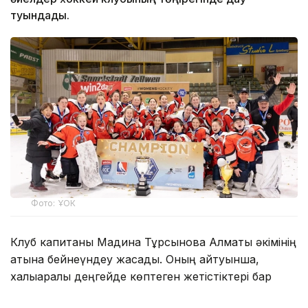
туындады.
Фото: ҰОК
Клуб капитаны Мадина Тұрсынова Алматы әкімінің
атына бейнеүндеу жасады. Оның айтуынша,
халықаралық деңгейде көптеген жетістіктері бар
«Айсұлу» клубы биыл мемлекеттік