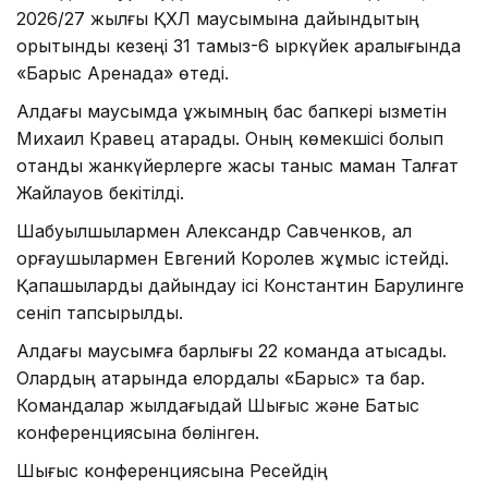
2026/27 жылғы ҚХЛ маусымына дайындықтың
қорытынды кезеңі 31 тамыз-6 қыркүйек аралығында
«Барыс Аренада» өтеді.
Алдағы маусымда ұжымның бас бапкері қызметін
Михаил Кравец атқарады. Оның көмекшісі болып
отандық жанкүйерлерге жақсы таныс маман Талғат
Жайлауов бекітілді.
Шабуылшылармен Александр Савченков, ал
қорғаушылармен Евгений Королев жұмыс істейді.
Қақпашыларды дайындау ісі Константин Барулинге
сеніп тапсырылды.
Алдағы маусымға барлығы 22 команда қатысады.
Олардың қатарында елордалық «Барыс» та бар.
Командалар жылдағыдай Шығыс және Батыс
конференциясына бөлінген.
Шығыс конференциясына Ресейдің