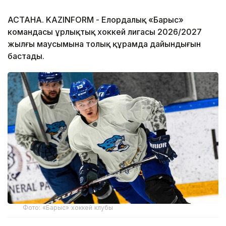
АСТАНА. KAZINFORM - Елордалық «Барыс»
командасы Құрлықтық хоккей лигасы 2026/2027
жылғы маусымына толық құрамда дайындығын
бастады.
Фото: «Барыс» хоккей клубы