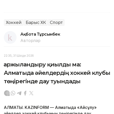
Хоккей
Барыс ХК
Спорт
Ақбота Тұрсынбек
Авторлар
22:35, 31 Шілде 2026
Қаржыландыру қиылды ма:
Алматыда әйелдердің хоккей клубы
төңірегінде дау туындады
АЛМАТЫ. KAZINFORM — Алматыда «Айсұлу»
әйелдер хоккей клубының төңірегінде дау