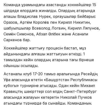
Команда құрамындағы қазақстандық хоккейшілер 15
шілдеде елордаға жиналды. Олардың қатарында
қақпашы Владислав Нурек, қорғаушылар Бейбарыс
Оразов, Артём Королёв пен Кирилл Никитин,
шабуылшылар Всеволод Логвин, Кирилл Ляпунов,
Семён Симонов, Абзал Әлібек және Асанәли
Саркенов бар.
Хоккейшілер жаттығу процесін бастап, мұз
айдынындағы алғашқы жаттығуын өткізді. 1
тамыздан кейін олардың қатарына тағы бірнеше
ойыншы қосылады.
Астаналық клуб 17-20 тамыз аралығында Ресейдің
Уфа қаласында өтетін «Башқұртстан Республикасы
кубогы» турниріне қатысады. Одан кейін Михаил
Кравецтің шәкірттері сол елдің Санкт-Петербург
қаласында жалауын көтеретін Николай Пучков
атындағы турнирде бақ сынайды. Команданың