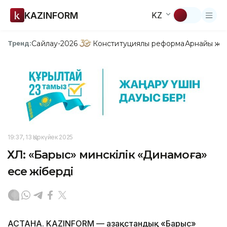
KAZINFORM
KZ
Сайлау-2026
Конституциялық реформа
Арнайы жо
Тренд:
19:37, 13 Қыркүйек 2025
ҚХЛ: «Барыс» минскілік «Динамоға»
есе жіберді
АСТАНА. KAZINFORM — Қазақстандық «Барыс»