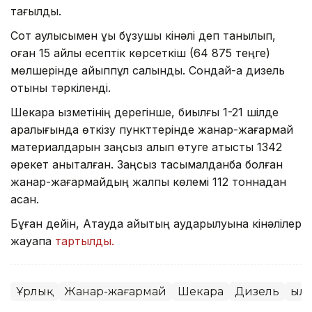
тағылды.
Сот қаулысымен құқық бұзушы кінәлі деп танылып,
оған 15 айлық есептік көрсеткіш (64 875 теңге)
мөлшерінде айыппұл салынды. Сондай-ақ дизель
отыны тәркіленді.
Шекара қызметінің дерегінше, биылғы 1-21 шілде
аралығында өткізу пункттерінде жанар-жағармай
материалдарын заңсыз алып өтуге қатысты 1342
әрекет анықталған. Заңсыз тасымалданбақ болған
жанар-жағармайдың жалпы көлемі 112 тоннадан
асқан.
Бұған дейін, Ақтауда қайықтың аударылуына кінәлілер
жауапқа
тартылды.
Ұрлық
Жанар-жағармай
Шекара
Дизель
Қыл