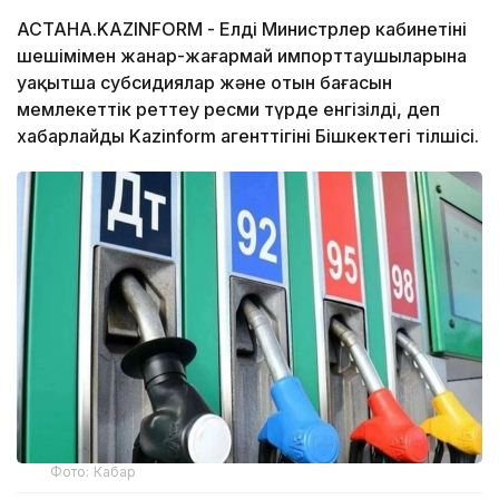
АСТАНА.KAZINFORM - Елдің Министрлер кабинетінің
шешімімен жанар-жағармай импорттаушыларына
уақытша субсидиялар және отын бағасын
мемлекеттік реттеу ресми түрде енгізілді, деп
хабарлайды Kazinform агенттігінің Бішкектегі тілшісі.
Фото: Кабар