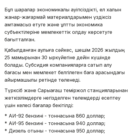
Бұл шаралар экономикалық қауіпсіздікті, ел халқын
жанар-жағармай материалдарымен үздіксіз
қамтамасыз етуге және ұлттық экономика
субъектілеріне мемлекеттік қолдау көрсетуге
бағытталған.
Қабылданған қаулыға сәйкес, шешім 2026 жылдың
25 мамырынан 30 қыркүйегіне дейін күшінде
болады. Субсидия компанияларға сатып алу
бағасы мен мемлекет белгілеген баға арасындағы
айырмашылық ретінде төленеді.
Түрксіб және Сарыағаш теміржол станцияларынан
жеткізілімдерге негізделген төлемдерді есептеу
үшін келесі бағалар бекітілді:
* АИ-92 бензині - тоннасына 860 доллар;
* АИ-95 бензині - тоннасына 940 доллар;
* Дизель отыны - тоннасына 950 доллар;