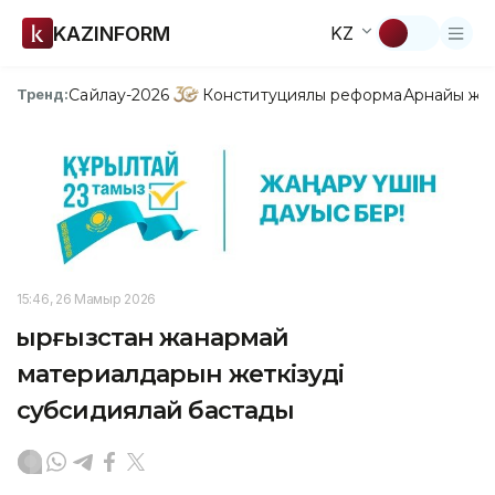
KAZINFORM
KZ
Сайлау-2026
Конституциялық реформа
Арнайы жо
Тренд:
15:46, 26 Мамыр 2026
Қырғызстан жанармай
материалдарын жеткізуді
субсидиялай бастады