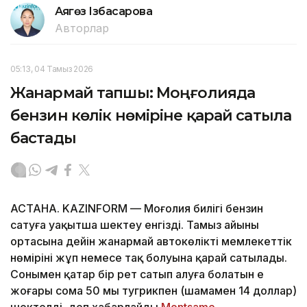
Аягөз Ізбасарова
Авторлар
05:13, 04 Тамыз 2026
Жанармай тапшы: Моңғолияда
бензин көлік нөміріне қарай сатыла
бастады
АСТАНА. KAZINFORM — Моңғолия билігі бензин
сатуға уақытша шектеу енгізді. Тамыз айының
ортасына дейін жанармай автокөліктің мемлекеттік
нөмірінің жұп немесе тақ болуына қарай сатылады.
Сонымен қатар бір рет сатып алуға болатын ең
жоғары сома 50 мың тугрикпен (шамамен 14 доллар)