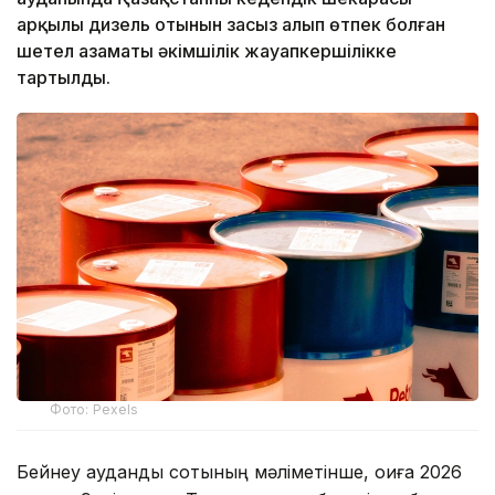
арқылы дизель отынын заңсыз алып өтпек болған
шетел азаматы әкімшілік жауапкершілікке
тартылды.
Фото: Pexels
Бейнеу аудандық сотының мәліметінше, оқиға 2026