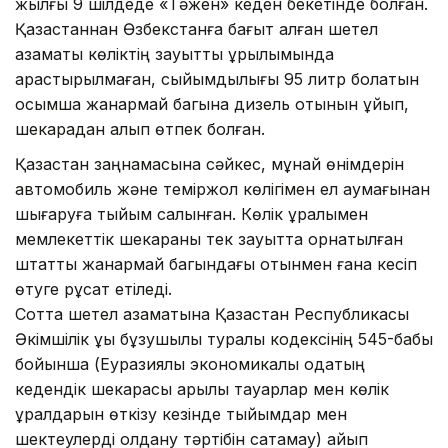
жылғы 9 шілдеде «Тәжен» кеден бекетінде болған.
Қазақстаннан Өзбекстанға бағыт алған шетел
азаматы көліктің зауыттық құрылымында
қарастырылмаған, сыйымдылығы 95 литр болатын
қосымша жанармай багына дизель отынын құйып,
шекарадан алып өтпек болған.
Қазақстан заңнамасына сәйкес, мұнай өнімдерін
автомобиль және теміржол көлігімен ел аумағынан
шығаруға тыйым салынған. Көлік құралымен
мемлекеттік шекараны тек зауытта орнатылған
штаттық жанармай багындағы отынмен ғана кесіп
өтуге рұқсат етіледі.
Сотта шетел азаматына Қазақстан Республикасы
Әкімшілік құқық бұзушылық туралы кодексінің 545-бабы
бойынша (Еуразиялық экономикалық одақтың
кедендік шекарасы арқылы тауарлар мен көлік
құралдарын өткізу кезінде тыйымдар мен
шектеулерді қолдану тәртібін сақтамау) айып