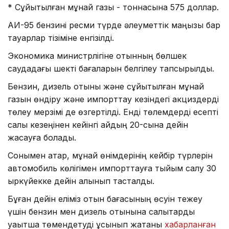
* Сұйытылған мұнай газы - тоннасына 575 доллар.
АИ-95 бензині ресми түрде әлеуметтік маңызы бар
тауарлар тізіміне енгізілді.
Экономика министрлігіне отынның бөлшек
саудадағы шекті бағаларын белгілеу тапсырылды.
Бензин, дизель отыны және сұйытылған мұнай
газын өндіру және импорттау кезіндегі акциздерді
төлеу мерзімі де өзгертілді. Енді төлемдерді есепті
салық кезеңінен кейінгі айдың 20-сына дейін
жасауға болады.
Сонымен қатар, мұнай өнімдерінің кейбір түрлерін
автомобиль көлігімен импорттауға тыйым салу 30
қыркүйекке дейін алынып тасталды.
Бұған дейін еліміз отын бағасының өсуін тежеу ​​
үшін бензин мен дизель отынына салықтарды
уақытша төмендетуді ұсынып жатқаны
хабарланған