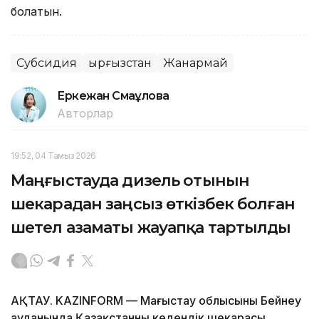
болатын.
Субсидия
Қырғызстан
Жанармай
Еркежан Смағұлова
Авторлар
19:52, 04 Тамыз 2026
Маңғыстауда дизель отынын
шекарадан заңсыз өткізбек болған
шетел азаматы жауапқа тартылды
АҚТАУ. KAZINFORM — Маңғыстау облысының Бейнеу
ауданында Қазақстанның кедендік шекарасы