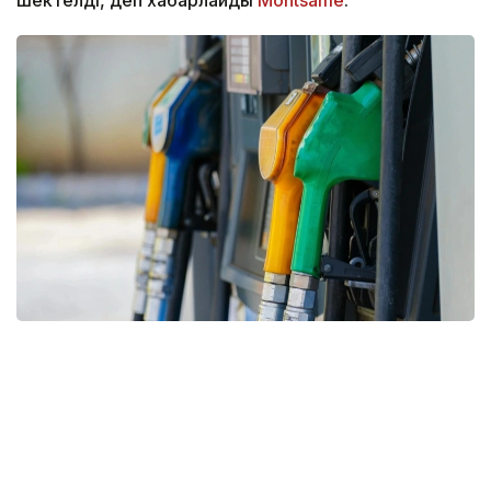
шектелді, деп хабарлайды
Montsame
.
Фото: Pexels
Шектеулер 4 тамыз күні түнгі сағат 00:00–ден
бастап күшіне енді және 15 тамызға дейін
жалғасады. Енді жүргізушілер бензинді көлігінің
мемлекеттік нөмірінің жұп немесе тақ болуына қарай