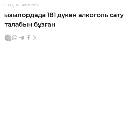
08:41, 06 Тамыз 2026
Қызылордада 181 дүкен алкоголь сату
талабын бұзған
ҚЫЗЫЛОРДА. KAZINFORM – Қызылорда облысында
алкогольді ішімдікті заңсыз сатудың алдын алу,
қоғамдық орындарда мас күйде жасалатын
құқықбұзушылық және қылмыстың жолын кесу
бағытында профилактикалық жұмыс атқарылып
келеді.