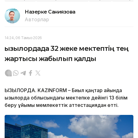
Назерке Саниязова
Авторлар
14:24, 06 Тамыз 2026
Қызылордада 32 жеке мектептің тең
жартысы жабылып қалды
ҚЫЗЫЛОРДА. KAZINFORM – Биыл қаңтар айында
Қызылорда облысындағы мектепке дейінгі 13 білім
беру ұйымы мемлекеттік аттестациядан өтті.