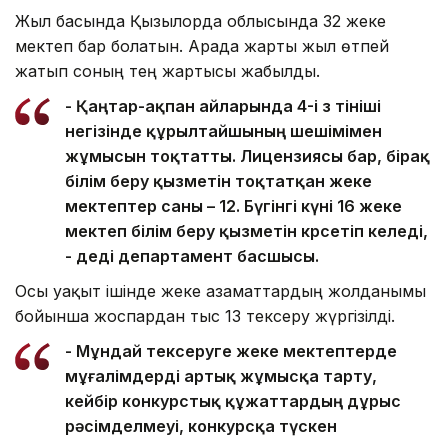
Жыл басында Қызылорда облысында 32 жеке
мектеп бар болатын. Арада жарты жыл өтпей
жатып соның тең жартысы жабылды.
- Қаңтар-ақпан айларында 4-і өз өтініші
негізінде құрылтайшының шешімімен
жұмысын тоқтатты. Лицензиясы бар, бірақ
білім беру қызметін тоқтатқан жеке
мектептер саны – 12. Бүгінгі күні 16 жеке
мектеп білім беру қызметін көрсетіп келеді,
- деді департамент басшысы.
Осы уақыт ішінде жеке азаматтардың жолданымы
бойынша жоспардан тыс 13 тексеру жүргізілді.
- Мұндай тексеруге жеке мектептерде
мұғалімдерді артық жұмысқа тарту,
кейбір конкурстық құжаттардың дұрыс
рәсімделмеуі, конкурсқа түскен