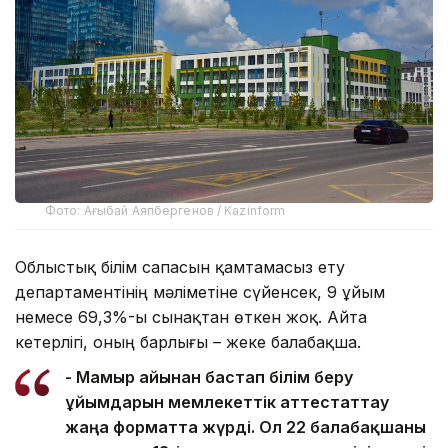
Фото: Ағыбай Аяпбергенов / Kazinform
Облыстық білім сапасын қамтамасыз ету
департаментінің мәліметіне сүйенсек, 9 ұйым
немесе 69,3%-ы сынақтан өткен жоқ. Айта
кетерлігі, оның барлығы – жеке балабақша.
- Мамыр айынан бастап білім беру
ұйымдарын мемлекеттік аттестаттау
жаңа форматта жүрді. Ол 22 балабақшаны