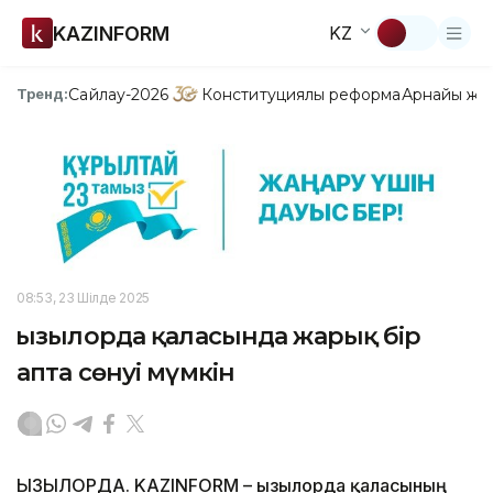
KAZINFORM
KZ
Сайлау-2026
Конституциялық реформа
Арнайы жо
Тренд:
08:53, 23 Шілде 2025
Қызылорда қаласында жарық бір
апта сөнуі мүмкін
ҚЫЗЫЛОРДА. KAZINFORM – Қызылорда қаласының