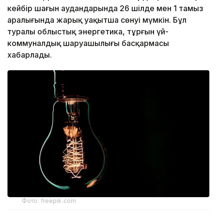
кейбір шағын аудандарында 26 шілде мен 1 тамыз
аралығында жарық уақытша сөнуі мүмкін. Бұл
туралы облыстық энергетика, тұрғын үй-
коммуналдық шаруашылығы басқармасы
хабарлады.
Фото: freepik.com