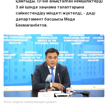
қамтыды. 13-іне анықталған кемшіліктерді
3 ай ішінде заңнама талаптарына
сәйкестендіру міндеті жүктелді, - деді
департамент басшысы Мәди
Бекмағанбетов.
Фото: Өңірлік коммуникация қызметі