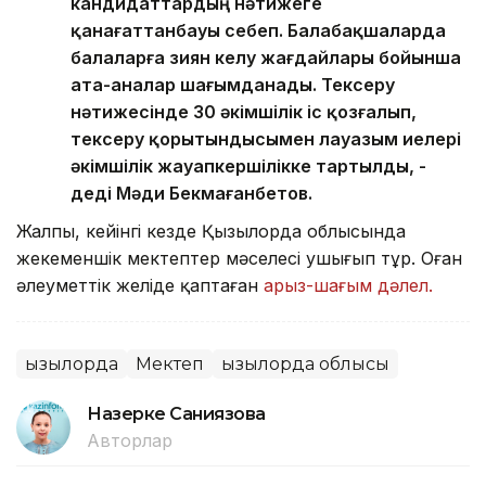
кандидаттардың нәтижеге
қанағаттанбауы себеп. Балабақшаларда
балаларға зиян келу жағдайлары бойынша
ата-аналар шағымданады. Тексеру
нәтижесінде 30 әкімшілік іс қозғалып,
тексеру қорытындысымен лауазым иелері
әкімшілік жауапкершілікке тартылды, -
деді Мәди Бекмағанбетов.
Жалпы, кейінгі кезде Қызылорда облысында
жекеменшік мектептер мәселесі ушығып тұр. Оған
әлеуметтік желіде қаптаған
арыз-шағым дәлел.
Қызылорда
Мектеп
Қызылорда облысы
Назерке Саниязова
Авторлар