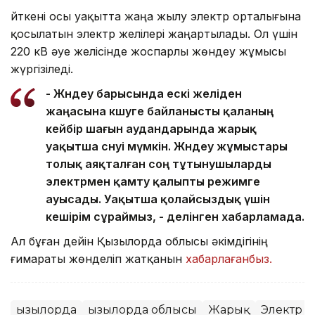
Өйткені осы уақытта жаңа жылу электр орталығына
қосылатын электр желілері жаңартылады. Ол үшін
220 кВ әуе желісінде жоспарлы жөндеу жұмысы
жүргізіледі.
- Жөндеу барысында ескі желіден
жаңасына көшуге байланысты қаланың
кейбір шағын аудандарында жарық
уақытша сөнуі мүмкін. Жөндеу жұмыстары
толық аяқталған соң тұтынушыларды
электрмен қамту қалыпты режимге
ауысады. Уақытша қолайсыздық үшін
кешірім сұраймыз, - делінген хабарламада.
Ал бұған дейін Қызылорда облысы әкімдігінің
ғимараты жөнделіп жатқанын
хабарлағанбыз.
Қызылорда
Қызылорда облысы
Жарық
Электр қ