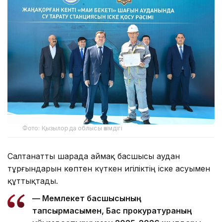
Фото: Қызылорда облысы әкімдігі
Салтанатты шарада аймақ басшысы аудан
тұрғындарын көптен күткен игіліктің іске асуымен
құттықтады.
— Мемлекет басшысының
тапсырмасымен, Бас прокуратураның