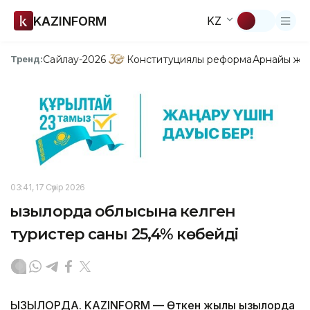
KAZINFORM
KZ
Сайлау-2026
Конституциялық реформа
Арнайы жо
Тренд:
03:41, 17 Сәуір 2026
Қызылорда облысына келген
туристер саны 25,4% көбейді
ҚЫЗЫЛОРДА. KAZINFORM — Өткен жылы Қызылорда