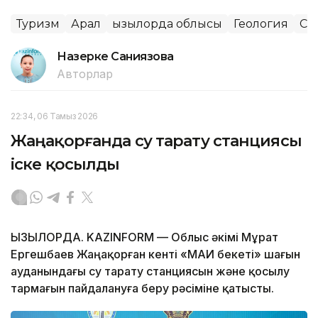
Туризм
Арал
Қызылорда облысы
Геология
Са
Назерке Саниязова
Авторлар
22:34, 06 Тамыз 2026
Жаңақорғанда су тарату станциясы
іске қосылды
ҚЫЗЫЛОРДА. KAZINFORM — Облыс әкімі Мұрат
Ергешбаев Жаңақорған кенті «МАИ бекеті» шағын
ауданындағы су тарату станциясын және қосылу
тармағын пайдалануға беру рәсіміне қатысты.