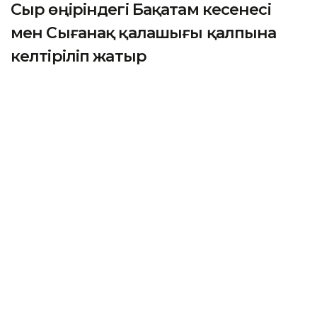
Сыр өңіріндегі Бақатам кесенесі
мен Сығанақ қалашығы қалпына
келтіріліп жатыр
ҚЫЗЫЛОРДА. KAZINFORM — Мәдениет және
ақпарат министрлігінің жоспарына сәйкес биыл
Қызылорда облысындағы республикалық маңызы
бар тарихи-мәдени ескерткіштер реставрациядан
өтіп жатыр.