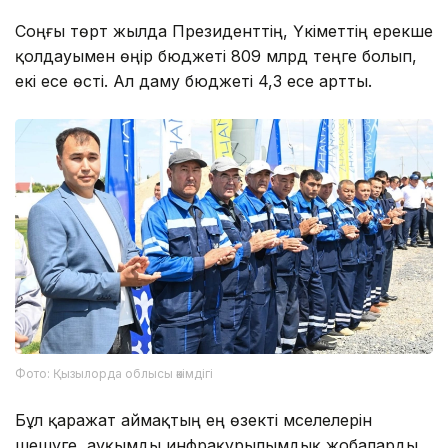
Соңғы төрт жылда Президенттің, Үкіметтің ерекше
қолдауымен өңір бюджеті 809 млрд теңге болып,
екі есе өсті. Ал даму бюджеті 4,3 есе артты.
Фото: Қызылорда облысы әкімдігі
Бұл қаражат аймақтың ең өзекті мәселелерін
шешуге, ауқымды инфрақұрылымдық жобаларды