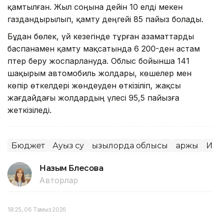
қамтылған. Жыл соңына дейін 10 елді мекен
газдандырылып, қамту деңгейі 85 пайыз болады.
Бұдан бөлек, үй кезегінде тұрған азаматтарды
баспанамен қамту мақсатында 6 200-ден астам
пәтер беру жоспарлануда. Облыс бойынша 141
шақырым автомобиль жолдары, көшелер мен
көпір өткелдері жөндеуден өткізіліп, жақсы
жағдайдағы жолдардың үлесі 95,5 пайызға
жеткізіледі.
Бюджет
Ауыз су
Қызылорда облысы
Қаржы
Ин
Назым Бөлесова
Авторлар
18:25, 06 Тамыз 2026