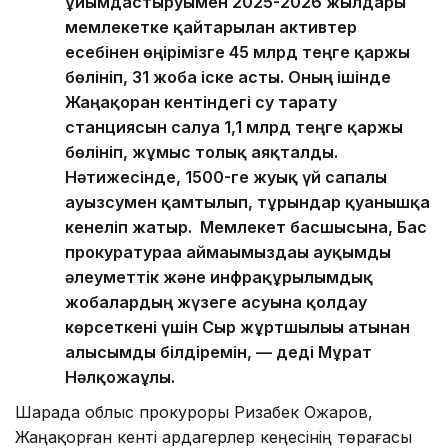
ұйымдастыруымен 2025-2026 жылдары
мемлекетке қайтарылған активтер
есебінен өңірімізге 45 млрд теңге қаржы
бөлініп, 31 жоба іске асты. Оның ішінде
Жаңақорған кентіндегі су тарату
станциясын салуға 1,1 млрд теңге қаржы
бөлініп, жұмыс толық аяқталды.
Нәтижесінде, 1500-ге жуық үй сапалы
ауызсумен қамтылып, тұрғындар қуанышқа
кенеліп жатыр. Мемлекет басшысына, Бас
прокуратураға аймағымыздағы ауқымды
әлеуметтік және инфрақұрылымдық
жобалардың жүзеге асуына қолдау
көрсеткені үшін Сыр жұртшылығы атынан
алғысымды білдіремін, — деді Мұрат
Нәлқожаұлы.
Шарада облыс прокуроры Ризабек Ожаров,
Жаңақорған кенті ардагерлер кеңесінің төрағасы