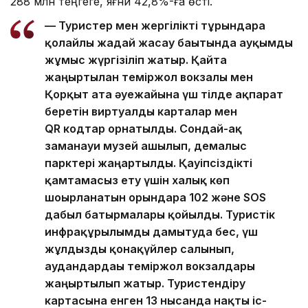
288 млн теңгеге, яғни 42,8%-ға өсті.
— Туристер мен жергілікті тұрғындарға
қолайлы жағдай жасау бағытында ауқымды
жұмыс жүргізіліп жатыр. Қайта
жаңғыртылған теміржол вокзалы мен
Қорқыт ата әуежайына үш тілде ақпарат
беретін виртуалды карталар мен
QR кодтар орнатылды. Сондай-ақ
заманауи музей ашылып, демалыс
парктері жаңартылды. Қауіпсіздікті
қамтамасыз ету үшін халық көп
шоғырланатын орындарға 102 және SOS
дабыл батырмалары қойылды. Туристік
инфрақұрылымды дамытуда бес, үш
жұлдызды қонақүйлер салынып,
аудандардағы теміржол вокзалдары
жаңғыртылып жатыр. Туристендіру
картасына енген 13 нысанда нақты іс-