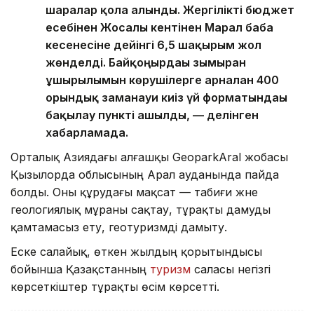
шаралар қолға алынды. Жергілікті бюджет
есебінен Жосалы кентінен Марал баба
кесенесіне дейінгі 6,5 шақырым жол
жөнделді. Байқоңырдағы зымыран
ұшырылымын көрушілерге арналған 400
орындық заманауи киіз үй форматындағы
бақылау пункті ашылды, — делінген
хабарламада.
Орталық Азиядағы алғашқы GeoparkAral жобасы
Қызылорда облысының Арал ауданында пайда
болды. Оны құрудағы мақсат — табиғи және
геологиялық мұраны сақтау, тұрақты дамуды
қамтамасыз ету, геотуризмді дамыту.
Еске салайық, өткен жылдың қорытындысы
бойынша Қазақстанның
туризм
саласы негізгі
көрсеткіштер тұрақты өсім көрсетті.