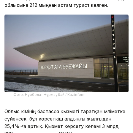
облысына 212 мыңнан астам турист келген.
Фото: Нұрболат Нұржаубай / Kazinform
Облыс әкімінің баспасөз қызметі таратқан мәліметке
сүйенсек, бұл көрсеткіш алдыңғы жылғыдан
25,4%-ға артық. Қызмет көрсету көлемі 3 млрд