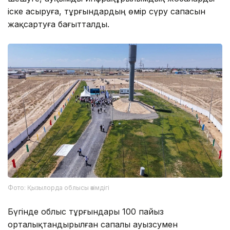
іске асыруға, тұрғындардың өмір сүру сапасын
жақсартуға бағытталды.
Фото: Қызылорда облысы әкімдігі
Бүгінде облыс тұрғындары 100 пайыз
орталықтандырылған сапалы ауызсумен