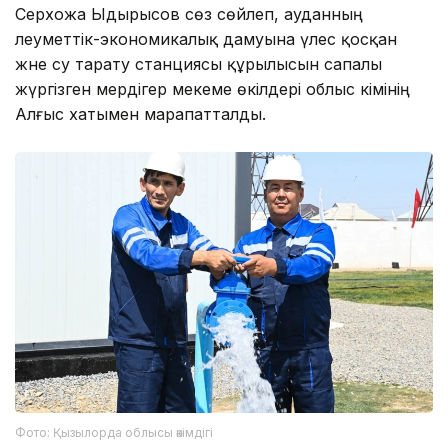
Серхожа Ыдырысов сөз сөйлеп, ауданның
әлеуметтік-экономикалық дамуына үлес қосқан
және су тарату станциясы құрылысын сапалы
жүргізген мердігер мекеме өкілдері облыс әкімінің
Алғыс хатымен марапатталды.
Фото: Қызылорда облысы әкімдігі