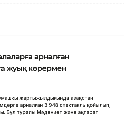
алаларға арналған
а жуық көрермен
алғашқы жартыжылдығында Қазақстан
мдерге арналған 3 948 спектакль қойылып,
ы. Бұл туралы Мәдениет және ақпарат