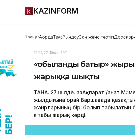
KAZINFORM
Ақорда
Тағайындау
Заң және тәртіп
Дерекқор
Тренд:
19:01, 27 Шілде 2011
«Қобыланды батыр» жыры
жарыққа шықты
ТАНА. 27 шілде. ҚазАқпарат /Қанат Мәме
жылдығына орай Варшавада қазақтың 
жанрларының бірі болып табылатын 
кітабы жарық көрді.