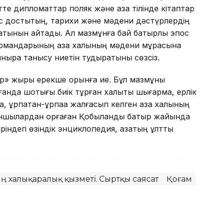
е дипломаттар поляк және қазақ тілінде кітаптар
ас достықтың, тарихи және мәдени дәстүрлердің
латынын айтады. Ал мазмұнға бай батырлық эпос
ырмандарының қазақ халқының мәдени мұрасына
нырақ танысу ниетін тудыратыны сөзсіз.
ыр» жыры ерекше орынға ие. Бұл мазмұны
ғанда шоқтығы биік тұрған халықтық шығарма, ерлік
ұрпақтан-ұрпаққа жалғасып келген қазақ халқының
ыншылардан қорғаған Қобыланды батыр жайында
індегі өзіндік энциклопедия, қазақтың ұлттық
ң халықаралық қызметі. Сыртқы саясат
Қоғам