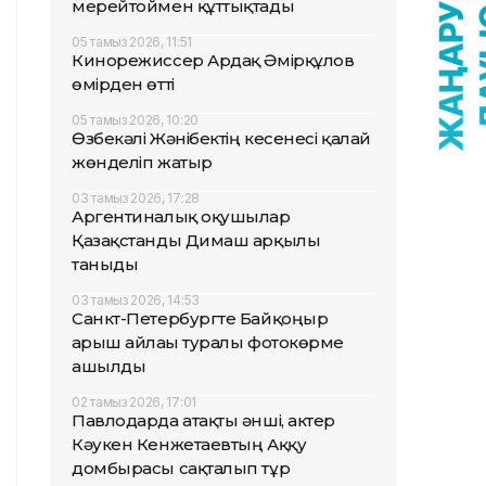
мерейтоймен құттықтады
05 тамыз 2026, 11:51
Кинорежиссер Ардақ Әмірқұлов
өмірден өтті
05 тамыз 2026, 10:20
Өзбекәлі Жәнібектің кесенесі қалай
жөнделіп жатыр
03 тамыз 2026, 17:28
Аргентиналық оқушылар
Қазақстанды Димаш арқылы
таныды
03 тамыз 2026, 14:53
Санкт-Петербургте Байқоңыр
ғарыш айлағы туралы фотокөрме
ашылды
02 тамыз 2026, 17:01
Павлодарда атақты әнші, актер
Кәукен Кенжетаевтың Аққу
домбырасы сақталып тұр