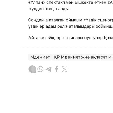
«Ұлпан» спектаклімен Бішкекте өткен «A
жүлдені жеңіп алды.
Сондай-ақ аталған қойылым «Үздік сценог
үздік ер адам рөлі» аталымдары бойынша
Айта кетейік, аргентиналық оқушылар Қа
Мәдениет
ҚР Мәдениет және ақпарат м
Асхат Райқұл
Авторлар