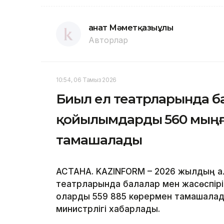
Қанат Мәметқазыұлы
Авторлар
10:54, 06 Тамыз 2026
Биыл ел театрларында б
қойылымдарды 560 мыңғ
тамашалады
АСТАНА. KAZINFORM – 2026 жылдың 
театрларында балалар мен жасөспірі
оларды 559 885 көрермен тамашалад
министрлігі хабарлады.