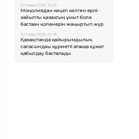
02 тамыз 2026, 15:04
Моңғолиядан көшіп келген ерлі-
зайыпты қазақтың ұмыт бола
бастаған қолөнерін жаңғыртып жүр
02 тамыз 2026, 02:18
Қазақстанда қайырымдылық
саласындағы құрметті атаққа құжат
қабылдау басталады