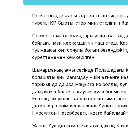
Поляк тілінде жарық көрген кітаптың шығу
туралы ҚР Сыртқы істер министрлігінің б
Поэма поляк оқырмандары үшін қазақтың дәс
байлығы мен көркемділігін паш етеді. Қаз
туындысы көп бояулы болып безендіріліп, 
суреттемемен көмкерілген.
Шығарманың алғы сөзінде Польшадағы Қаз
болашақты анық бағамдау үшін өткенге көз
тарихында да аса маңызға ие болды, бұл 
дамуының басты қозғаушы күші болып келе
Елшінің пікірінше, «халықтар ынтымақтаст
деген зор сенім кешегі және бүгінгі тар
Нұрсұлтан Назарбаевты көзге байқалмайт
Жалпы бұл дипломатиялық өкілдіктің Қаза