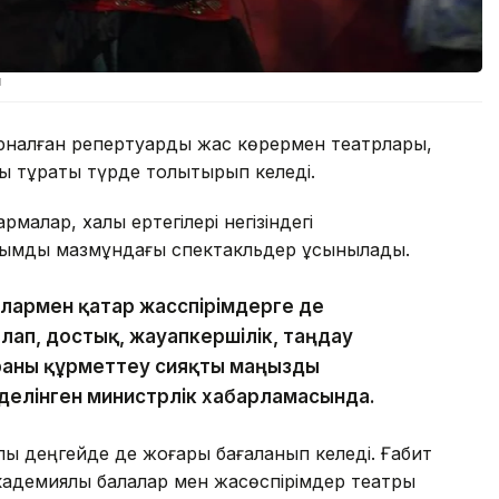
ы
рналған репертуарды жас көрермен театрлары,
 тұрақты түрде толықтырып келеді.
алар, халық ертегілері негізіндегі
анымдық мазмұндағы спектакльдер ұсынылады.
лармен қатар жасөспірімдерге де
ап, достық, жауапкершілік, таңдау
раны құрметтеу сияқты маңызды
 делінген министрлік хабарламасында.
лық деңгейде де жоғары бағаланып келеді. Ғабит
кадемиялық балалар мен жасөспірімдер театры