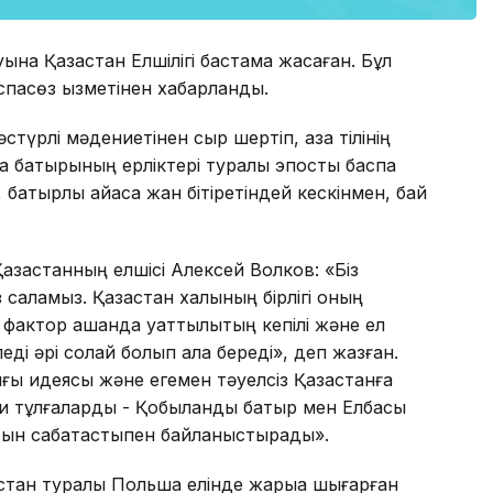
ына Қазақстан Елшілігі бастама жасаған. Бұл
аспасөз қызметінен хабарланды.
түрлі мәдениетінен сыр шертіп, қазақ тілінің
ақ батырының ерліктері туралы эпостық баспа
батырлық айқасқа жан бітіретіндей кескінмен, бай
ақстанның елшісі Алексей Волков: «Біз
 саламыз. Қазақстан халқының бірлігі оның
фактор қашанда қуаттылықтың кепілі және ел
ді әрі солай болып қала береді», деп жазған.
ығы идеясы және егемен тәуелсіз Қазақстанға
ихи тұлғаларды - Қобыланды батыр мен Елбасы
ын сабақтастықпен байланыстырады».
қстан туралы Польша елінде жарыққа шығарған