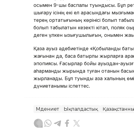
осымен 9-шы баспалық туындысы. Бұл ретт
шығару ісінің екі ел арасындағы мызғым
терең ортақтығының көрінісі болып табы
болып табылатын кезекті кітап, поляк оқ
деген үлкен қызығушылығын, онымен жақы
Қазақ ауыз әдебиетінде «Қобыланды бат
жағынан да, басқа батырлық жырларға қара
эпопиясы. Ғасырлар бойы ауыздан-ауызға, 
қаһармандық жырында туған отанын басқ
жырланады. Бұл туынды қазақ халқының өмір
дүниетанымы іспеттес.
Мәдениет
Ықпалдастық
Қазақстанны