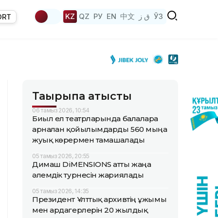
KZ
QZ
РУ
EN
中文
ق ز
ЎЗ
ORT
Тақырыпқа қатысты
06 тамыз 2026, 10:54
Биыл ел театрларында балаларға
арналған қойылымдарды 560 мыңға
жуық көрермен тамашалады
05 тамыз 2026, 20:55
Димаш DiMENSIONS атты жаңа
әлемдік турнесін жариялады
05 тамыз 2026, 14:35
Президент Ұлттық архивтің ұжымы
мен ардагерлерін 20 жылдық