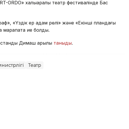
RT-ORDO» халықаралық театр фестивалінде Бас
раф», «Үздік ер адам рөлі» және «Екінші пландағы
 марапатқа ие болды.
зақстанды Димаш арқылы
таныды
.
инистрлігі
Театр