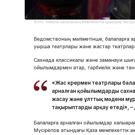
Фото: Алматы қаласының мемлекеттік қуыршақ театр
Ведомствоның мәліметінше, балаларға а
қуыршақ театрлары және жастар театрлары
Сахнада классикалық және заманауи шығарм
қойылымдармен қатар, тәрбиелік және т
«Жас көрермен театрлары бала
арналған қойылымдарды сахнал
жасау және ұлттық мәдени мұ
тақырыптарды арқау етеді», –
Балаларға арналған қойылымдар халықара
Мүсірепов атындағы Қазақ мемлекеттік а