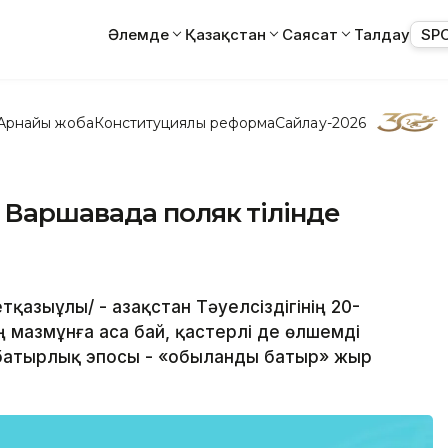
Әлемде
Қазақстан
Саясат
Талдау
SP
Арнайы жоба
Конституциялық реформа
Сайлау-2026
 Варшавада поляк тілінде
тқазыұлы/ - Қазақстан Тәуелсіздігінің 20-
мазмұнға аса бай, қастерлі де өлшемді
батырлық эпосы - «Қобыланды батыр» жыр