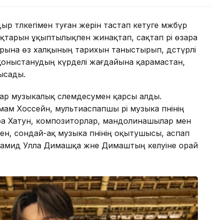
р тәлкегімен туған жерін тастап кетуге мәжбүр
қтарын ұқыптылықпен жинақтап, сақтап әрі өзара
тарына өз халқының тарихын таныстырып, дәстүрлі
қоныстанудың күрделі жағдайына қарамастан,
ысады.
ар музыкалық сәлемдесумен қарсы алды.
 Хоссейн, мультиаспапшы әрі музыка пәнінің
а Хатун, композиторлар, мандолинашылар мен
н, сондай-ақ музыка пәнінің оқытушысы, аспап
 Хамид Улла Димашқа және Димаштың келуіне орай