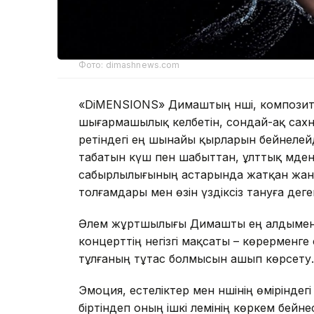
Фото: dimashnews.com
«DiMENSIONS» Димаштың әнші, композито
шығармашылық келбетін, сондай-ақ сахн
ретіндегі ең шынайы қырларын бейнелейд
табатын күш пен шабыттан, ұлттық мәде
сабырлылығының астарында жатқан жан 
толғамдары мен өзін үздіксіз тануға де
Әлем жұртшылығы Димашты ең алдымен 
концерттің негізгі мақсаты – көрерменг
тұлғаның тұтас болмысын ашып көрсету.
Эмоция, естеліктер мен әншінің өміріндег
біртіндеп оның ішкі әлемінің көркем бей