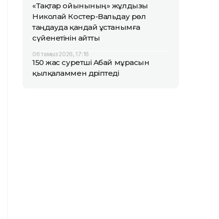
«Тақтар ойынының» жұлдызы
Николай Костер-Вальдау рөл
таңдауда қандай ұстанымға
сүйенетінін айтты
06 тамыз 2026, 17:16
150 жас суретші Абай мұрасын
қылқаламмен дәріптеді