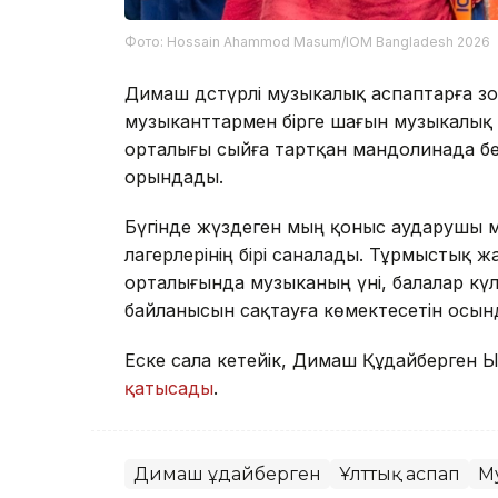
Фото: Hossain Ahammod Masum/IOM Bangladesh 2026
Димаш дәстүрлі музыкалық аспаптарға з
музыканттармен бірге шағын музыкалық 
орталығы сыйға тартқан мандолинада бе
орындады.
Бүгінде жүздеген мың қоныс аударушы ме
лагерлерінің бірі саналады. Тұрмыстық ж
орталығында музыканың үні, балалар күлк
байланысын сақтауға көмектесетін осында
Еске сала кетейік, Димаш Құдайберген Ы
қатысады
.
Димаш Құдайберген
Ұлттық аспап
М