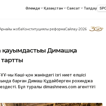
Әлемде
Қазақстан
Саясат
Талдау
SP
Арнайы жоба
Конституциялық реформа
Сайлау-2026
а қауымдастығы Димашқа
 тартты
ның Көші-қон жөніндегі ізгі ниет елшісі
ясында барған Димаш Құдайберген рохинджа
десті. Бұл туралы dimashnews.com агенттігі