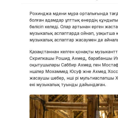
Рохинджа мәдени мұра орталығында тағды
болған адамдар ұлттық өнердің құндылы
бөлісіп келеді. Олар артынан ерген жас
музыкалық аспаптарда ойнап, уақытша 
музыкалық аспаптар жасаумен де айнал
Қазақстаннан келген қонақты музыкантт
Скрипкашы Рошид Ахмед, барабаншы Имам
оқытушылары Саббир Ахмед пен Мостаф
әншілер Мохаммед Юсуф және Ахмед Хоссе
жасаушы шебер, әнші әрі мультиаспапшы
екі музыкалық туынды дайындаған.