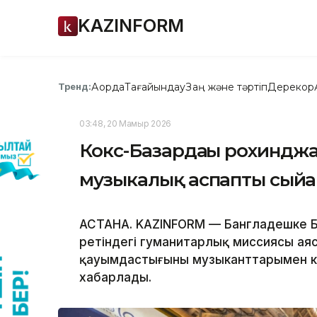
KAZINFORM
Ақорда
Тағайындау
Заң және тәртіп
Дерекқор
Тренд:
03:48, 20 Мамыр 2026
Кокс-Базардағы рохиндж
музыкалық аспапты сыйға
АСТАНА. KAZINFORM — Бангладешке БҰҰ-
ретіндегі гуманитарлық миссиясы а
қауымдастығының музыканттарымен кез
хабарлады.