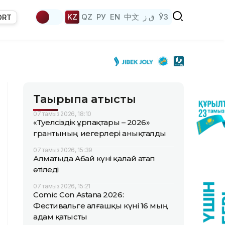
KZ
QZ
РУ
EN
中文
ق ز
ЎЗ
ORT
Тақырыпқа қатысты
07 тамыз 2026, 18:10
«Тәуелсіздік ұрпақтары – 2026»
грантының иегерлері анықталды
07 тамыз 2026, 15:39
Алматыда Абай күні қалай атап
өтіледі
07 тамыз 2026, 15:21
Comic Con Astana 2026:
Фестивальге алғашқы күні 16 мың
адам қатысты