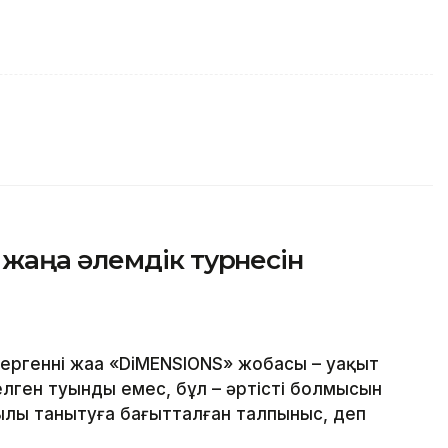
жаңа әлемдік турнесін
геннің жаңа «DiMENSIONS» жобасы – уақыт
делген туынды емес, бұл – әртістің болмысын
ылы танытуға бағытталған талпыныс, деп