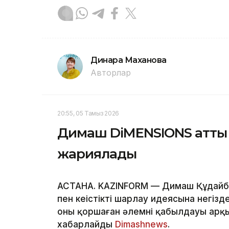
Динара Маханова
Авторлар
20:55, 05 Тамыз 2026
Димаш DiMENSIONS атты 
жариялады
АСТАНА. KAZINFORM — Димаш Құдайбер
пен кеңістікті шарлау идеясына негіз
оны қоршаған әлемнің қабылдауы арқ
хабарлайды
Dimashnews
.