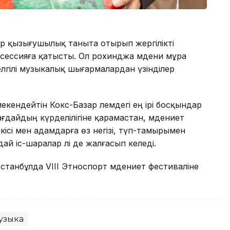
ор қызығушылық таныта отырып жергілікті
сессияға қатысты. Ол рохинджа мәдени мұра
лгілі музыкалық шығармалардан үзінділер
кендейтін Кокс-Базар әлемдегі ең ірі босқындар
ағдайдың күрделілігіне қарамастан, мәдениет
ісі мен адамдарға өз негізі, түп-тамырымен
й іс-шаралар әлі де жалғасып келеді.
станбұлда VIII Этноспорт мәдениет фестиваліне
узыка