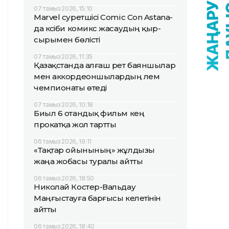
07 тамыз 2026, 15:10
Marvel суретшісі Comic Con Astana-
да кәсіби комикс жасаудың қыр-
сырымен бөлісті
07 тамыз 2026, 11:35
Қазақстанда алғаш рет баяншылар
мен аккордеоншылардың әлем
чемпионаты өтеді
07 тамыз 2026, 10:18
Биыл 6 отандық фильм кең
прокатқа жол тартты
06 тамыз 2026, 19:11
«Тақтар ойынының» жұлдызы
жаңа жобасы туралы айтты
06 тамыз 2026, 18:50
Николай Костер-Вальдау
Маңғыстауға барғысы келетінін
айтты
06 тамыз 2026, 18:40