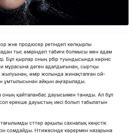
р және продюсер ретіндегі көпқырлы
адан тыс өміріндегі табиғи болмысы мен адам
і. Бұл қырлар оның әрбір туындысында көрініс
ни мұрасына деген адалдығынан, сыртқы
жылуынан, өмір жолында жинақталған ой-
ген ұмтылысынан айқын аңғарылады.
оның қайталанбас дауысымен таниды. Ал бұл
е сол ерекше дауыстың иесі болып табылатын
і тағылымды сәттер арқылы сахналық кеңістік
несін сомдайды. Нәтижесінде көрермен назарына