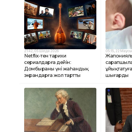
21:42, 05 Шілде 2026
05:15, 22 Маус
Netflix-тен тарихи
Жапониялы
сериалдарға дейін:
сарапшыла
Домбыраның үні жаһандық
ұйықтатуға
экрандарға жол тартты
шығарды