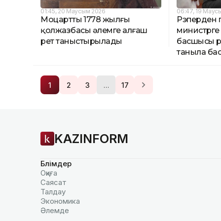
01:45, 20 Маусым 2026
06:47, 19 Маус
Моцарттың 1778 жылғы
Рэперден 
қолжазбасы әлемге алғаш
министрге 
рет таныстырылады
басшысы 
таныла ба
…
1
2
3
17
KAZINFORM
Бөлімдер
Оқиға
Саясат
Талдау
Экономика
Әлемде