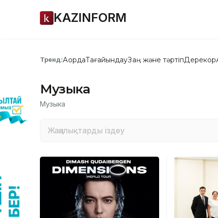
KAZINFORM
Ақорда
Тағайындау
Заң және тәртіп
Дерекқор
Тренд:
Музыка
Музыка