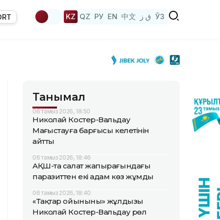
KZ
QZ
РУ
EN
中文
ق ز
ЎЗ
ORT
Танымал
06 тамыз 2026, 18:50
Николай Костер-Вальдау
Маңғыстауға барғысы келетінін
айтты
06 тамыз 2026, 18:46
АҚШ-та салат жапырағындағы
паразиттен екі адам көз жұмды
06 тамыз 2026, 18:40
«Тақтар ойынының» жұлдызы
Николай Костер-Вальдау рөл