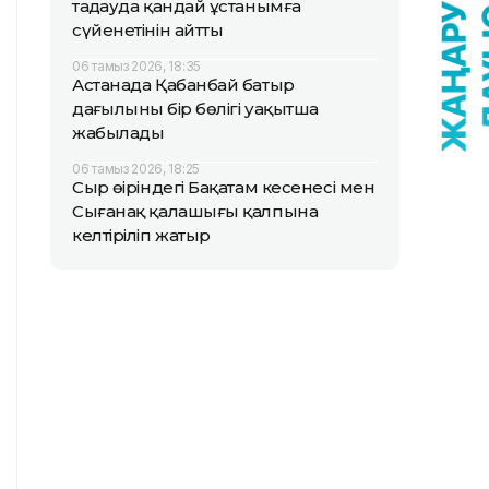
таңдауда қандай ұстанымға
сүйенетінін айтты
06 тамыз 2026, 18:35
Астанада Қабанбай батыр
даңғылының бір бөлігі уақытша
жабылады
06 тамыз 2026, 18:25
Сыр өңіріндегі Бақатам кесенесі мен
Сығанақ қалашығы қалпына
келтіріліп жатыр