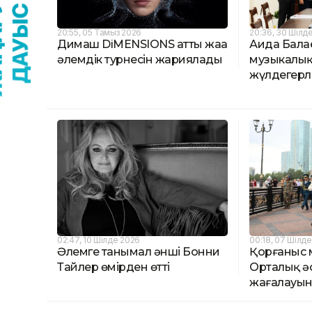
20:55, 05 Тамыз 2026
20:36, 30 Шілд
Димаш DiMENSIONS атты жаңа
Аида Бала
әлемдік турнесін жариялады
музыкалық
жүлдегерл
02:47, 10 Шілде 2026
00:18, 07 Шілд
Әлемге танымал әнші Бонни
Қорғаныс м
Тайлер өмірден өтті
Орталық әс
жағалауын 