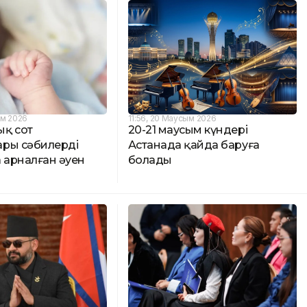
ым 2026
11:56, 20 Маусым 2026
қ сот
20-21 маусым күндері
ры сәбилерді
Астанада қайда баруға
 арналған әуен
болады