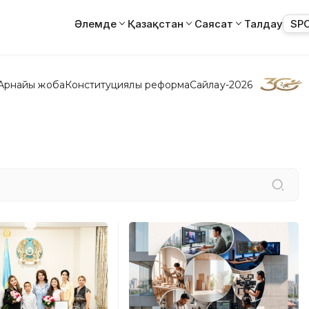
Әлемде
Қазақстан
Саясат
Талдау
SP
Арнайы жоба
Конституциялық реформа
Сайлау-2026