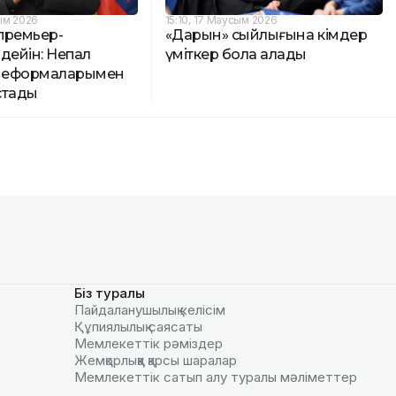
ым 2026
15:10, 17 Маусым 2026
премьер-
«Дарын» сыйлығына кімдер
дейін: Непал
үміткер бола алады
реформаларымен
стады
Біз туралы
Пайдаланушылық келiciм
Құпиялылық саясаты
Мемлекеттік рәміздер
Жемқорлыққа қарсы шаралар
Мемлекеттік сатып алу туралы мәлiметтер