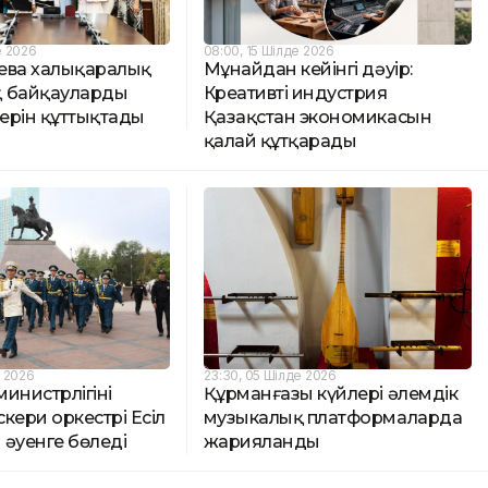
е 2026
08:00, 15 Шілде 2026
ева халықаралық
Мұнайдан кейінгі дәуір:
 байқаулардың
Креативті индустрия
ерін құттықтады
Қазақстан экономикасын
қалай құтқарады
е 2026
23:30, 05 Шілде 2026
инистрлігінің
Құрманғазы күйлері әлемдік
кери оркестрі Есіл
музыкалық платформаларда
әуенге бөледі
жарияланды