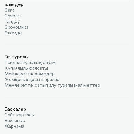
Бөлімдер
Оқиға
Саясат
Талдау
Экономика
Әлемде
Біз туралы
Пайдаланушылық келiciм
Құпиялылық саясаты
Мемлекеттік рәміздер
Жемқорлыққа қарсы шаралар
Мемлекеттік сатып алу туралы мәлiметтер
Басқалар
Сайт картасы
Байланыс
Жарнама