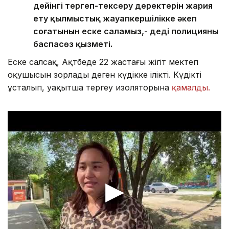
дейінгі тергеп-тексеру деректерін жария
ету қылмыстық жауапкершілікке әкеп
соғатынын еске саламыз,- деді полицияның
баспасөз қызметі.
Еске салсақ, Ақтөбеде 22 жастағы жігіт мектеп
оқушысын зорлады деген күдікке ілікті. Күдікті
ұсталып, уақытша тергеу изоляторына
қамалды.