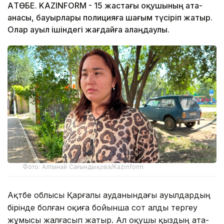
АҚТӨБЕ. KAZINFORM - 15 жастағы оқушының ата-
анасы, бауырлары полицияға шағым түсіріп жатыр.
Олар ауыл ішіндегі жағдайға алаңдаулы.
Фото: Алтынай Сағындықова/Kazinform
Ақтөбе облысы Қарғалы ауданындағы ауылдардың
бірінде болған оқиға бойынша сот алды тергеу
жұмысы жалғасып жатыр. Ал оқушы қыздың ата-