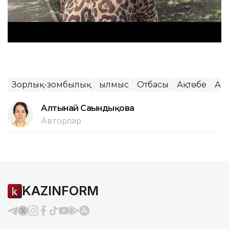
Зорлық-зомбылық
Қылмыс
Отбасы
Ақтөбе
Ақ
Алтынай Сағындықова
Авторлар
KAZINFORM