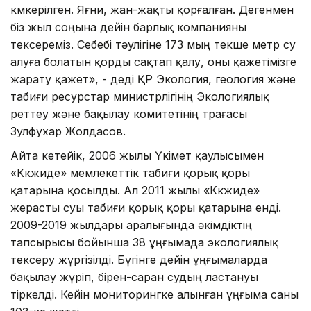
көмкерілген. Яғни, жан-жақты қорғалған. Дегенмен
біз жыл соңына дейін барлық компанияны
тексереміз. Себебі тәулігіне 173 мың текше метр су
алуға болатын қорды сақтап қалу, оны қажетімізге
жарату қажет», - деді ҚР Экология, геология және
табиғи ресурстар министрлігінің Экологиялық
реттеу және бақылау комитетінің төрағасы ​
Зулфухар​ Жолдасов.
Айта кетейік, 2006 жылы Үкімет қаулысымен
«Көкжиде» мемлекеттік табиғи қорық қоры
қатарына қосылды. Ал 2011 жылы «Көкжиде»
жерасты суы табиғи қорық қоры қатарына енді.
2009-2019 жылдары аралығында әкімдіктің
тапсырысы бойынша 38 ұңғымада экологиялық
тексеру жүргізілді. Бүгінге дейін ұңғымаларда
бақылау жүріп, бірен-саран судың ластануы
тіркелді. Кейін мониторингке алынған ұңғыма саны