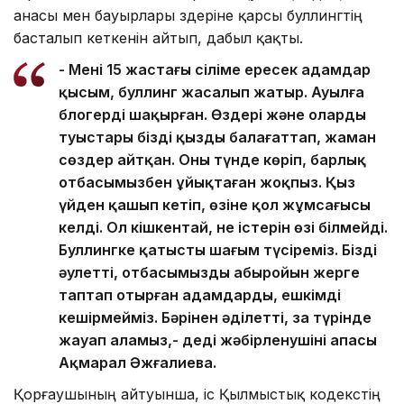
анасы мен бауырлары өздеріне қарсы буллингтің
басталып кеткенін айтып, дабыл қақты.
- Менің 15 жастағы сіңліме ересек адамдар
қысым, буллинг жасалып жатыр. Ауылға
блогерді шақырған. Өздері және олардың
туыстары біздің қызды балағаттап, жаман
сөздер айтқан. Оны түнде көріп, барлық
отбасымызбен ұйықтаған жоқпыз. Қыз
үйден қашып кетіп, өзіне қол жұмсағысы
келді. Ол кішкентай, не істерін өзі білмейді.
Буллингке қатысты шағым түсіреміз. Біздің
әулеттің, отбасымыздың абыройын жерге
таптап отырған адамдарды, ешкімді
кешірмейміз. Бәрінен әділетті, заң түрінде
жауап аламыз,- деді жәбірленушінің апасы
Ақмарал Әжғалиева.
Қорғаушының айтуынша, іс Қылмыстық кодекстің