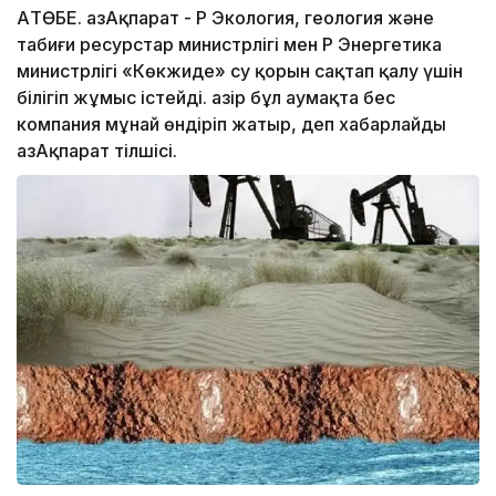
АҚТӨБЕ. ҚазАқпарат - ҚР Экология, геология және
табиғи ресурстар министрлігі мен ҚР Энергетика
министрлігі «Көкжиде» су қорын сақтап қалу үшін
білігіп жұмыс істейді. Қазір бұл аумақта бес
компания мұнай өндіріп жатыр, деп хабарлайды
ҚазАқпарат тілшісі.