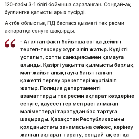
120-бабы 3-1 бөлігі бойынша сараланған. Сондай-ақ
буллингке қатысты арыз түсірді.
Ақтөбе облыстық ПД баспасөз қызметі тек ресми
ақпаратқа сенуге шақырды.
- Аталған факті бойынша сотқа дейінгі
тергеп-тексеру жүргізіліп жатыр. Күдікті
ұсталып, соттың санкциясымен қамауға
алынды. Қазіргі уақытта қылмыстың барлық
мән-жайын анықтауға бағытталған
қажетті тергеу әрекеттері жүргізіліп
жатыр. Полиция департаменті
азаматтарды тек ресми ақпарат көздеріне
сенуге, қауесеттер мен расталмаған
мәліметтерді таратудан бас тартуға
шақырады. Қазақстан Республикасының
қолданыстағы заңнамасына сәйкес, көрінеу
жалған ақпарат тарату, сондай-ақ сотқа