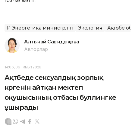
103-ке жетті.
ҚР Энергетика министрлігі
Экология
Ақтөбе об
Алтынай Сағындықова
Авторлар
14:06, 06 Тамыз 2026
Ақтөбеде сексуалдық зорлық
көргенін айтқан мектеп
оқушысының отбасы буллингке
ұшырады