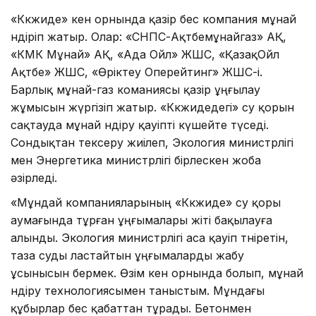
«Көкжиде» кен орнында қазір бес компания мұнай
өндіріп жатыр. Олар: «СНПС-Ақтөбемұнайгаз» АҚ,
«КМК Мұнай» АҚ, «Ада Ойл» ЖШС, «ҚазақОйл
Ақтөбе» ЖШС, «Өріктеу Оперейтинг» ЖШС-і.
Барлық мұнай-газ команиясы қазір ұңғылау
жұмысын жүргізіп жатыр. «Көкжидедегі» су қорын
сақтауда мұнай өндіру қауіпті күшейте түседі.
Сондықтан тексеру жиілеп, Экология министрлігі
мен Энергетика министрлігі бірлескен жоба
әзірледі.
«Мұндай компанияларының «Көкжиде» су қоры
аумағында тұрған ұңғымалары жіті бақылауға
алынды. Экология министрлігі аса қауіп төніретін,
таза суды ластайтын ұңғымаларды жабу
ұсынысын бермек. Өзім кен орнында болып, мұнай
өндіру технологиясымен таныстым. Мұндағы
құбырлар бес қабаттан тұрады. Бетонмен