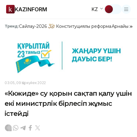
KAZINFORM
KZ
Сайлау-2026
Конституциялық реформа
Арнайы жо
Тренд:
03:05, 09 Қыркүйек 2022
«Көкжиде» су қорын сақтап қалу үшін
екі министрлік бірлесіп жұмыс
істейді