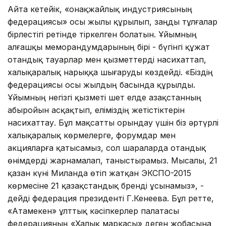
Айта кетейік, «Қонақжайлық индустриясының
федерациясы» осы жылы құрылып, заңды тұлғалар
бірлестігі ретінде тіркелген болатын. Ұйымның
алғашқы меморандумдарының бірі - бүгінгі құжат
отандық тауарлар мен қызметтерді насихаттап,
халықаралық нарыққа шығаруды көздейді. «Біздің
федерациясы осы жылдың басында құрылды.
Ұйымның негізгі қызметі шет елде Қазақстанның
абыройын асқақтып, еліміздің жетістіктерін
насихаттау. Бұл мақсатты орындау үшін біз әртүрлі
халықаралық көрмелерге, форумдар мен
акцияларға қатысамыз, сол шараларда отандық
өнімдерді жарнамалап, таныстырамыз. Мысалы, 21
қазан күні Миланда өтіп жатқан ЭКСПО-2015
көрмесіне 21 қазақстандық бренді ұсынамыз», -
дейді федерация президенті Г.Кенеева. Бұл ретте,
«Атамекен» ұлттық кәсіпкерлер палатасы
федерацияның «Халық маркасы» деген жобасына