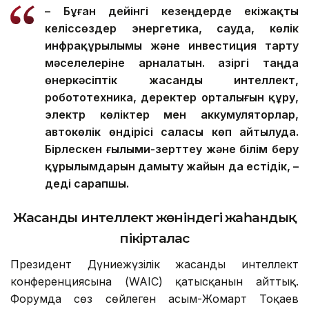
– Бұған дейінгі кезеңдерде екіжақты
келіссөздер энергетика, сауда, көлік
инфрақұрылымы және инвестиция тарту
мәселелеріне арналатын. Қазіргі таңда
өнеркәсіптік жасанды интеллект,
робототехника, деректер орталығын құру,
электр көліктер мен аккумуляторлар,
автокөлік өндірісі саласы көп айтылуда.
Бірлескен ғылыми-зерттеу және білім беру
құрылымдарын дамыту жайын да естідік, –
деді сарапшы.
Жасанды интеллект жөніндегі жаһандық
пікірталас
Президент Дүниежүзілік жасанды интеллект
конференциясына (WAIC) қатысқанын айттық.
Форумда сөз сөйлеген Қасым-Жомарт Тоқаев