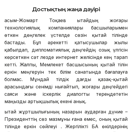
Достықтың жаңа дәуірі
Қасым-Жомарт Тоқаев Қытайдың жоғары
технологиялық компаниялары басшыларымен
өткен дөңгелек үстелде сөзін қытай тілінде
бастады. Бұл әрекетті қатысушылар жылы
қабылдап, дипломатиялық деңгейдің озық үлгісін
көрсеткен сәт лезде интернет желісінде кең тарап
кетті. Жалпы, Мемлекет басшысының қытай тілін
еркін меңгеруін тек білім санатында бағалауға
болмас. Мұндай тілдік дағды қазақ-қытай
арасындағы сенімді нығайтып, жоғары деңгейдегі
саяси және іскерлік диалогты тереңдететін
маңызды артықшылық екені анық.
Қытай жұртшылығының назарын аударған дүние –
Президенттің сөз мазмұны ғана емес, оның қытай
тілінде еркін сөйлеуі . Жергілікті БАҚ өкілдерінің