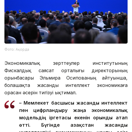
Фото: Ақорда
Экономикалық зерттеулер институтының
Фискалдық саясат орталығы директорының
орынбасары Эльмира Осипованың айтуынша,
болашақта жасанды интеллект экономикаға
орасан әсерін тигізуі ықтимал.
– Мемлекет басшысы жасанды интеллект
пен цифрландыру жаңа экономикалық
модельдің іргетасы екенін орынды атап
өтті. Бүгінде Қазақстан жасанды