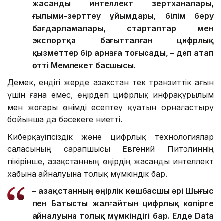
жасанды интеллект зертханалары,
ғылыми-зерттеу ұйымдары, білім беру
бағдарламалары, стартаптар мен
экспортқа бағытталған цифрлық
қызметтер бір арнаға тоғысады, – деп атап
өтті Мемлекет басшысы.
Демек, ендігі жерде Қазақстан тек транзиттік ағын
үшін ғана емес, өңірдегі цифрлық инфрақұрылым
мен жоғары өнімді есептеу қуатын орналастыру
бойынша да бәсекеге ниетті.
Киберқауіпсіздік және цифрлық технологиялар
саласының сарапшысы Евгений Питолиннің
пікірінше, Қазақстанның өңірдің жасанды интеллект
хабына айналуына толық мүмкіндік бар.
– Қазақстанның өңірлік көшбасшы әрі Шығыс
пен Батысты жалғайтын цифрлық көпірге
айналуына толық мүмкіндігі бар. Елде Data