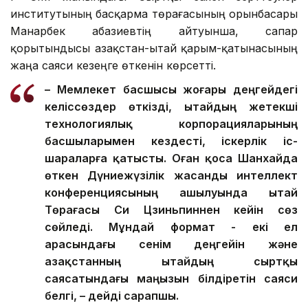
институтының басқарма төрағасының орынбасары
Манарбек Қабазиевтің айтуынша, сапар
қорытындысы Қазақстан-Қытай қарым-қатынасының
жаңа саяси кезеңге өткенін көрсетті.
– Мемлекет басшысы жоғары деңгейдегі
келіссөздер өткізді, Қытайдың жетекші
технологиялық корпорацияларының
басшыларымен кездесті, іскерлік іс-
шараларға қатысты. Оған қоса Шанхайда
өткен Дүниежүзілік жасанды интеллект
конференциясының ашылуында Қытай
Төрағасы Си Цзиньпиннен кейін сөз
сөйледі. Мұндай формат - екі ел
арасындағы сенім деңгейін және
Қазақстанның Қытайдың сыртқы
саясатындағы маңызын білдіретін саяси
белгі, – дейді сарапшы.