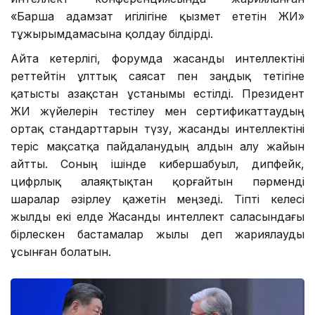
«Барша адамзат игілігіне қызмет ететін ЖИ»
тұжырымдамасына қолдау білдірді.
Айта кетерлігі, форумда жасанды интеллектіні
реттейтін ұлттық саясат пен заңдық тетігіне
қатысты Қазақстан ұстанымы естілді. Президент
ЖИ жүйелерін тестілеу мен сертификаттаудың
ортақ стандарттарын түзу, жасанды интеллектіні
теріс мақсатқа пайдаланудың алдын алу жайын
айтты. Соның ішінде кибершабуыл, дипфейк,
цифрлық алаяқтықтан қорғайтын пәрменді
шаралар әзірлеу қажетін меңзеді. Тіпті келесі
жылды екі елде Жасанды интеллект саласындағы
бірлескен бастамалар жылы деп жариялауды
ұсынған болатын.