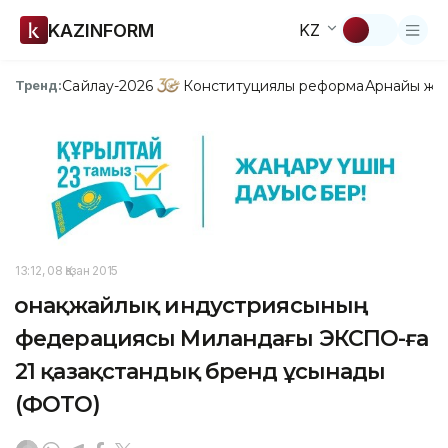
KAZINFORM
KZ
Сайлау-2026
Конституциялық реформа
Арнайы жо
Тренд:
13:12, 08 Қазан 2015
Қонақжайлық индустриясының
федерациясы Миландағы ЭКСПО-ға
21 қазақстандық бренд ұсынады
(ФОТО)