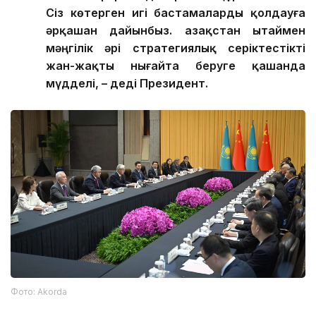
Сіз көтерген игі бастамаларды қолдауға
әрқашан дайынбыз. Қазақстан Қытаймен
мәңгілік әрі стратегиялық серіктестікті
жан-жақты нығайта беруге қашанда
мүдделі, – деді Президент.
Фото: Аkorda