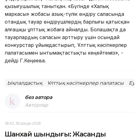
қызығушылық танытқан. «Бүгінде «Халық
маркасы» жобасы азық-түлік өндіру саласында
отандық тауар өндірушілердің барлығы қатысқан
алғашқы ұлттық жобаға айналды. Болашақта да
тауарлардың сапасын арттыру үшін осындай
конкурстар ұйымдастырып, Ұлттық кәсіпкерлер
палатасымен ынтымақтастықты кеңейтеміз», -
дейді Г.Кеңеева.
Ықпалдастық
Ұлттық кәсіпкерлер палатасы
Еур
без автора
Авторлар
18:42, 18 Шілде 2026
Шанхай шындығы: Жасанды