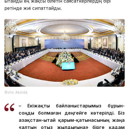
Қытайды ең жақсы білетін саясаткерлердің бірі
ретінде жиі сипаттайды.
Фото: Аkorda
– Екіжақты байланыстарымыз бұрын-
соңды болмаған деңгейге көтерілді. Біз
Қазақстан-Қытай қарым-қатынасының жаңа
«алтын отыз жылдығына» бірге қадам