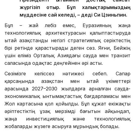
жүргізіп отыр. Бұл халықтарымыздың
мүддесіне сай келеді, – деді Си Цзиньпин.
Бұл – жай лебіз емес, Еуразияның жаңа
технологиялық архитектурасын қалыптастыруда
Қытай Қазақстанды негізгі стратегиялық серіктестің
бірі ретінде қарастырады деген сөз. Яғни, Бейжің
үшін еліміз Орталық Азиядағы сауда мен транзит
саласында одақтас деңгейінен әрі асты.
Сөзімізге келіссөз нәтижесі себеп. Сапар
қарсаңында Қазақстан мен Қытай үкіметтері
арасында 2027–2030 жылдарға арналған сауда-
экономикалық ынтымақтастық бағдарламасы мен
Жол картасына қол қойылды. Бұл құжат екіжақты
әріптестіктің ұзақ мерзімді бағытын айқындап,
жаңа инвестициялық және технологиялық
жобаларды жүзеге асыруға мұрындық болады.