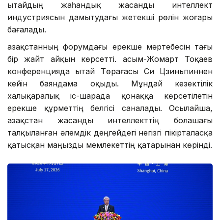
Қытайдың жаһандық жасанды интеллект
индустриясын дамытудағы жетекші рөлін жоғары
бағалады.
Қазақстанның форумдағы ерекше мәртебесін тағы
бір жайт айқын көрсетті. Қасым-Жомарт Тоқаев
конференцияда Қытай Төрағасы Си Цзиньпиннен
кейін баяндама оқыды. Мұндай кезектілік
халықаралық іс-шарада қонаққа көрсетілетін
ерекше құрметтің белгісі саналады. Осылайша,
Қазақстан жасанды интеллекттің болашағы
талқыланған әлемдік деңгейдегі негізгі пікірталасқа
қатысқан маңызды мемлекеттің қатарынан көрінді.