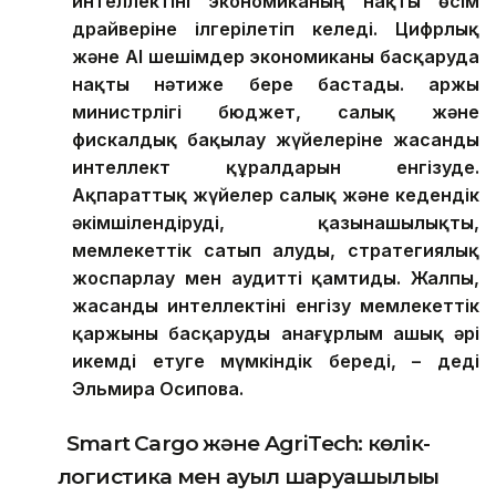
интеллектіні экономиканың нақты өсім
драйверіне ілгерілетіп келеді.
Цифрлық
және AI шешімдер экономиканы басқаруда
нақты нәтиже бере бастады. Қаржы
министрлігі бюджет, салық және
фискалдық бақылау жүйелеріне жасанды
интеллект құралдарын енгізуде.
Ақпараттық жүйелер салық және кедендік
әкімшілендіруді, қазынашылықты,
мемлекеттік сатып алуды, стратегиялық
жоспарлау мен аудит
ті қамтиды
. Жалпы,
жасанды интеллекті
ні
енгізу мемлекеттік
қаржыны басқаруды анағұрлым ашық әрі
икемді етуге мүмкіндік береді,
–
деді
Эльмира Осипова
.
Smart Cargo және AgriTech: көлік-
логистика мен ауыл шаруашылығы