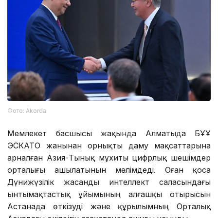
Фото: Аkorda
Мемлекет басшысы жақында Алматыда БҰҰ
ЭСКАТО жанынан орнықты даму мақсаттарына
арналған Азия-Тынық мұхиты цифрлық шешімдер
орталығы ашылатынын мәлімдеді. Оған қоса
Дүнижүзілік жасанды интеллект саласындағы
ынтымақтастық ұйымының алғашқы отырысын
Астанада өткізуді және құрылымның Орталық