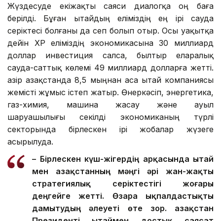
Жүздесуде екіжақты саяси диалогқа оң баға
берілді. Бұған Қытайдың еліміздің ең ірі сауда
серіктесі болғаны да сеп болып отыр. Осы уақытқа
дейін ҚХР еліміздің экономикасына 30 миллиард
доллар инвестиция салса, былтыр еларалық
сауда-саттық көлемі 49 миллиард долларға жетті.
Қазір Қазақстанда 8,5 мыңнан аса Қытай компаниясы
жемісті жұмыс істеп жатыр. Өнеркәсіп, энергетика,
газ-химия, машина жасау және ауыл
шаруашылығы секілді экономиканың түрлі
секторында бірлескен ірі жобалар жүзеге
асырылуда.
– Бірлескен күш-жігердің арқасында Қытай
мен Қазақстанның мәңгі әрі жан-жақты
стратегиялық серіктестігі жоғары
деңгейге жетті. Өзара ықпалдастықты
дамытудың әлеуеті өте зор. Қазақстан
Президенті Қытаймен достық саясат