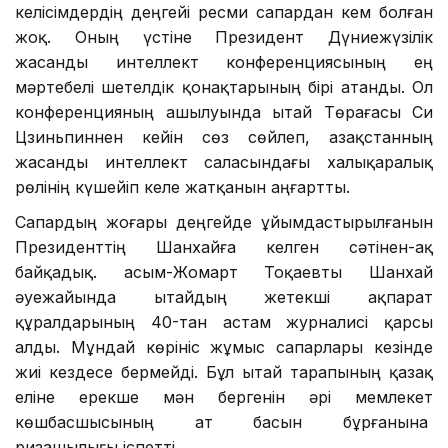
келісімдердің деңгейі ресми сапардан кем болған
жоқ. Оның үстіне Президент Дүниежүзілік
жасанды интеллект конференциясының ең
мәртебелі шетелдік қонақтарының бірі атанды. Ол
конференцияның ашылуында Қытай Төрағасы Си
Цзиньпиннен кейін сөз сөйлеп, Қазақстанның
жасанды интеллект саласындағы халықаралық
рөлінің күшейіп келе жатқанын аңғартты.
Сапардың жоғары деңгейде ұйымдастырылғанын
Президенттің Шанхайға келген сәтінен-ақ
байқадық. Қасым-Жомарт Тоқаевты Шанхай
әуежайында Қытайдың жетекші ақпарат
құралдарының 40-тан астам журналисі қарсы
алды. Мұндай көрініс жұмыс сапарлары кезінде
жиі кездесе бермейді. Бұл Қытай тарапының қазақ
еліне ерекше мән бергенін әрі мемлекет
көшбасшысының ат басын бұрғанына
ризашылығы іспетті.