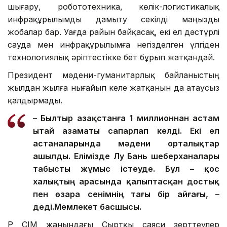
шығару, робототехника, көлік-логистикалық
инфрақұрылымды дамыту секілді маңызды
жобалар бар. Уағда райын байқасақ, екі ел дәстүрлі
сауда мен инфрақұрылымға негізделген үлгіден
технологиялық әріптестікке бет бұрып жатқандай.
Президент мәдени-гуманитарлық байланыстың
жылдан жылға нығайып келе жатқанын да атаусыз
қалдырмады.
– Былтыр Қазақстанға 1 миллионнан астам
Қытай азаматы сапарлап келді. Екі ел
астаналарында мәдени орталықтар
ашылды. Елімізде Лу Бань шеберханалары
табысты жұмыс істеуде. Бұл – қос
халықтың арасында қалыптасқан достық
пен өзара сенімнің тағы бір айғағы, –
деді.
Мемлекет басшысы.
ҚР СІМ жанындағы Сыртқы саяси зерттеулер