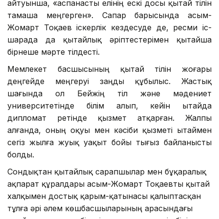
айтуынша, «аспанасты елінің ескі досы қытай тілін
тамаша меңгерген». Сапар барысында Қасым-
Жомарт Тоқаев іскерлік кездесуде де, ресми іс-
шарада да қытайлық әріптестерімен қытайша
бірнеше мәрте тілдесті.
Мемлекет басшысының қытай тілін жоғары
деңгейде меңгеруі заңды құбылыс. Жастық
шағында ол Бейжің тіл және мәдениет
университетінде білім алып, кейін Қытайда
дипломат ретінде қызмет атқарған. Жалпы
алғанда, оның оқуы мен кәсіби қызметі Қытаймен
сегіз жылға жуық уақыт бойы тығыз байланысты
болды.
Сондықтан қытайлық сарапшылар мен бұқаралық
ақпарат құралдары Қасым-Жомарт Тоқаевты қытай
халқымен достық қарым-қатынасы қалыптасқан
тұлға әрі әлем көшбасшыларының арасындағы