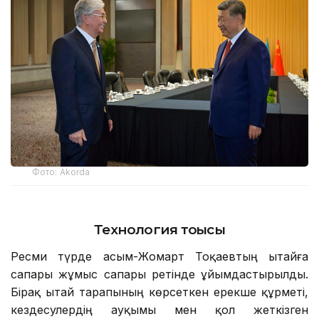
Фото: Аkorda
Технология тоғысы
Ресми түрде Қасым-Жомарт Тоқаевтың Қытайға
сапары жұмыс сапары ретінде ұйымдастырылды.
Бірақ Қытай тарапының көрсеткен ерекше құрметі,
кездесулердің ауқымы мен қол жеткізген