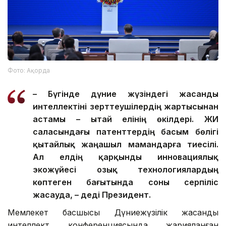
Фото: Ақорда
– Бүгінде дүние жүзіндегі жасанды
интеллектіні зерттеушілердің жартысынан
астамы – Қытай елінің өкілдері. ЖИ
саласындағы патенттердің басым бөлігі
қытайлық жаңашыл мамандарға тиесілі.
Ал елдің қарқынды инновациялық
экожүйесі озық технологиялардың
көптеген бағытында соны серпіліс
жасауда, – деді Президент.
Мемлекет басшысы Дүниежүзілік жасанды
интеллект конференциясында жарияланған