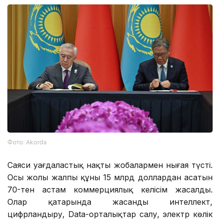
Фото: Аkorda
Саяси уағдаластық нақты жобалармен нығая түсті.
Осы жолы жалпы құны 15 млрд доллардан асатын
70-тен астам коммерциялық келісім жасалды.
Олар қатарында жасанды интеллект,
цифрландыру, Data-орталықтар салу, электр көлік