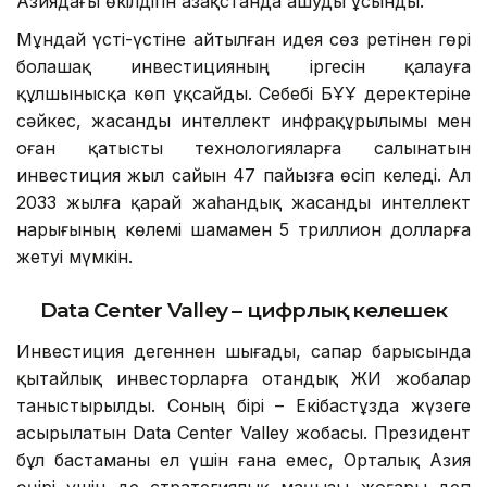
Азиядағы өкілдігін Қазақстанда ашуды ұсынды.
Мұндай үсті-үстіне айтылған идея сөз ретінен гөрі
болашақ инвестицияның іргесін қалауға
құлшынысқа көп ұқсайды. Себебі БҰҰ деректеріне
сәйкес, жасанды интеллект инфрақұрылымы мен
оған қатысты технологияларға салынатын
инвестиция жыл сайын 47 пайызға өсіп келеді. Ал
2033 жылға қарай жаһандық жасанды интеллект
нарығының көлемі шамамен 5 триллион долларға
жетуі мүмкін.
Data Center Valley – цифрлық келешек
Инвестиция дегеннен шығады, сапар барысында
қытайлық инвесторларға отандық ЖИ жобалар
таныстырылды. Соның бірі – Екібастұзда жүзеге
асырылатын Data Center Valley жобасы. Президент
бұл бастаманы ел үшін ғана емес, Орталық Азия