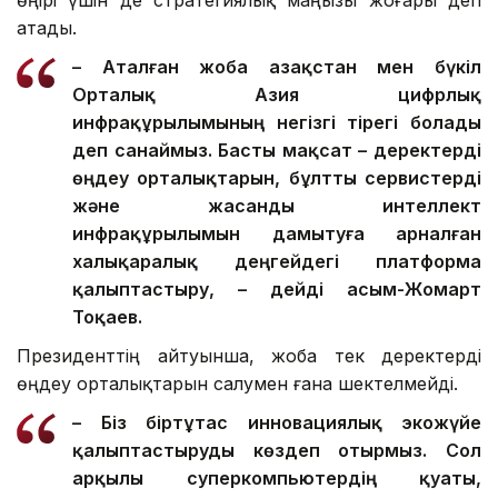
өңірі үшін де стратегиялық маңызы жоғары деп
атады.
– Аталған жоба Қазақстан мен бүкіл
Орталық Азия цифрлық
инфрақұрылымының негізгі тірегі болады
деп санаймыз. Басты мақсат – деректерді
өңдеу орталықтарын, бұлтты сервистерді
және жасанды интеллект
инфрақұрылымын дамытуға арналған
халықаралық деңгейдегі платформа
қалыптастыру, – дейді Қасым-Жомарт
Тоқаев.
Президенттің айтуынша, жоба тек деректерді
өңдеу орталықтарын салумен ғана шектелмейді.
– Біз біртұтас инновациялық экожүйе
қалыптастыруды көздеп отырмыз. Сол
арқылы суперкомпьютердің қуаты,