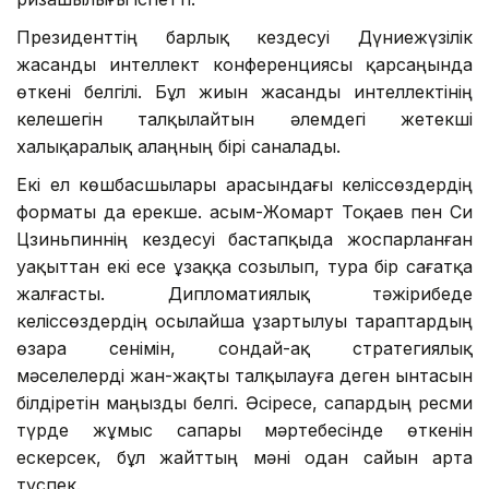
Президенттің барлық кездесуі Дүниежүзілік
жасанды интеллект конференциясы қарсаңында
өткені белгілі. Бұл жиын жасанды интеллектінің
келешегін талқылайтын әлемдегі жетекші
халықаралық алаңның бірі саналады.
Екі ел көшбасшылары арасындағы келіссөздердің
форматы да ерекше. Қасым-Жомарт Тоқаев пен Си
Цзиньпиннің кездесуі бастапқыда жоспарланған
уақыттан екі есе ұзаққа созылып, тура бір сағатқа
жалғасты. Дипломатиялық тәжірибеде
келіссөздердің осылайша ұзартылуы тараптардың
өзара сенімін, сондай-ақ стратегиялық
мәселелерді жан-жақты талқылауға деген ынтасын
білдіретін маңызды белгі. Әсіресе, сапардың ресми
түрде жұмыс сапары мәртебесінде өткенін
ескерсек, бұл жайттың мәні одан сайын арта
түспек.