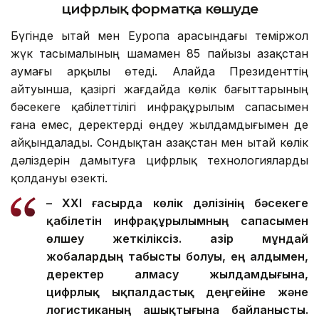
цифрлық форматқа көшуде
Бүгінде Қытай мен Еуропа арасындағы теміржол
жүк тасымалының шамамен 85 пайызы Қазақстан
аумағы арқылы өтеді. Алайда Президенттің
айтуынша, қазіргі жағдайда көлік бағыттарының
бәсекеге қабілеттілігі инфрақұрылым сапасымен
ғана емес, деректерді өңдеу жылдамдығымен де
айқындалады. Сондықтан Қазақстан мен Қытай көлік
дәліздерін дамытуға цифрлық технологияларды
қолдануы өзекті.
– XXI ғасырда көлік дәлізінің бәсекеге
қабілетін инфрақұрылымның сапасымен
өлшеу жеткіліксіз. Қазір мұндай
жобалардың табысты болуы, ең алдымен,
деректер алмасу жылдамдығына,
цифрлық ықпалдастық деңгейіне және
логистиканың ашықтығына байланысты.