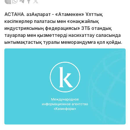
АСТАНА. ҚазАқпарат - «Атамекен» Ұлттық
кәсіпкерлер палатасы мен «Қонақжайлық
индустриясының федерациясы» ЗТБ отандық
тауарлар мен қызметтерді насихаттау саласында
ынтымақтастық туралы меморандумға қол қойды.