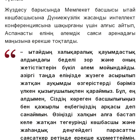
Жүздесу барысында Мемлекет басшысы Қытай
көшбасшысына Дүниежүзілік жасанды интеллект
конференциясына шақырғаны үшін алғыс айтып,
Аспанасты елінің әлемдік саяси аренадағы
маңызына ерекше тоқталды.
– Қытайдың халықаралық қауымдастық
алдындағы беделі зор және оның
жетістіктерін бүкіл әлем мойындайды.
Қазіргі таңда еліңізде жүзеге асырылып
жатқан ауқымды өзгерістерді бәріміз
үлкен қызығушылықпен қараймыз. Бұл, ең
алдымен, Сіздің көреген басшылығыңыз
бен қажырлы еңбегіңіздің арқасы деп
санаймын. Өзіңізді халқын алға бастап
келе жатқан тегеурінді көшбасшы және
жаһандық деңгейдегі парасатты
саясаткер ретінде ерекше құрметтеймін.