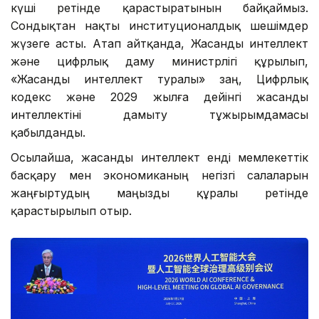
күші ретінде қарастыратынын байқаймыз.
Сондықтан нақты институционалдық шешімдер
жүзеге асты. Атап айтқанда, Жасанды интеллект
және цифрлық даму министрлігі құрылып,
«Жасанды интеллект туралы» заң, Цифрлық
кодекс және 2029 жылға дейінгі жасанды
интеллектіні дамыту тұжырымдамасы
қабылданды.
Осылайша, жасанды интеллект енді мемлекеттік
басқару мен экономиканың негізгі салаларын
жаңғыртудың маңызды құралы ретінде
қарастырылып отыр.