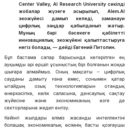
Center Valley, AI Research University секілді
жобалар жүзеге асырылып, Alem.AI
экожүйесі дамып келеді, заманауи
цифрлық заңдар қабылданып жатыр.
Мұның бәрі бәсекеге қабілетті
инновациялық экожүйені қалыптастыруға
негіз болады, — дейді Евгений Питолин.
Бұл бастама сапар барысында көтерілген ең
ауқымды әрі өршіл ұсыныстың бірі болғанын жоққа
шығара алмаймыз. Оның мақсаты – цифрлық
сауданы дамыту ғана емес, сонымен қатар
Қытайдың озық технологияларын отандық
өнеркәсіпке, көлік саласына, денсаулық сақтау
жүйесіне және экономиканың өзге де
секторларына жедел енгізу.
Кейінгі жылдары еліміз жасанды интеллектіні
болашақ экономикалық өсімнің басты қозғаушы