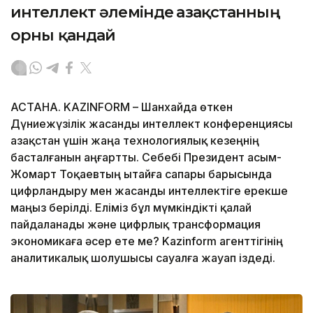
интеллект әлемінде Қазақстанның
орны қандай
АСТАНА. KAZINFORM – Шанхайда өткен
Дүниежүзілік жасанды интеллект конференциясы
Қазақстан үшін жаңа технологиялық кезеңнің
басталғанын аңғартты. Себебі Президент Қасым-
Жомарт Тоқаевтың Қытайға сапары барысында
цифрландыру мен жасанды интеллектіге ерекше
маңыз берілді. Еліміз бұл мүмкіндікті қалай
пайдаланады және цифрлық трансформация
экономикаға әсер ете ме? Kazinform агенттігінің
аналитикалық шолушысы сауалға жауап іздеді.