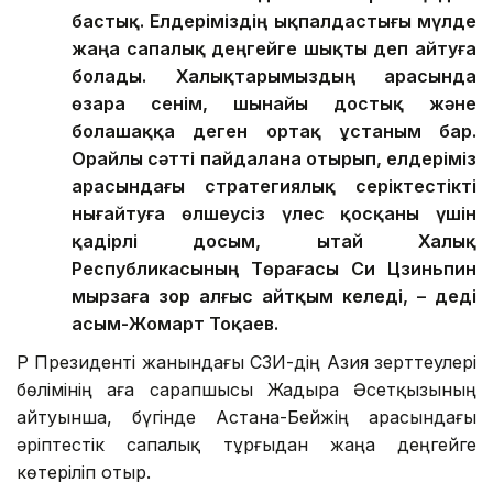
бастық. Елдеріміздің ықпалдастығы мүлде
жаңа сапалық деңгейге шықты деп айтуға
болады. Халықтарымыздың арасында
өзара сенім, шынайы достық және
болашаққа деген ортақ ұстаным бар.
Орайлы сәтті пайдалана отырып, елдеріміз
арасындағы стратегиялық серіктестікті
нығайтуға өлшеусіз үлес қосқаны үшін
қадірлі досым, Қытай Халық
Республикасының Төрағасы Си Цзиньпин
мырзаға зор алғыс айтқым келеді, – деді
Қасым-Жомарт Тоқаев.
ҚР Президенті жанындағы ҚСЗИ-дің Азия зерттеулері
бөлімінің аға сарапшысы Жадыра Әсетқызының
айтуынша, бүгінде Астана-Бейжің арасындағы
әріптестік сапалық тұрғыдан жаңа деңгейге
көтеріліп отыр.