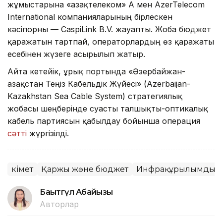
жұмыстарына «Қазақтелеком» АҚ мен AzerTelecom
International компанияларының бірлескен
кәсіпорны — CaspiLink B.V. жауапты. Жоба бюджет
қаражатын тартпай, операторлардың өз қаражаты
есебінен жүзеге асырылып жатыр.
Айта кетейік, Құрық портында «Әзербайжан-
Қазақстан Теңіз Кабельдік Жүйесі» (Azerbaijan-
Kazakhstan Sea Cable System) стратегиялық
жобасы шеңберінде суасты талшықты-оптикалық
кабель партиясын қабылдау бойынша операция
сәтті
жүргізілді.
Үкімет
Қаржы және бюджет
Инфрақұрылымдық 
Бақытгүл Абайқызы
Авторлар