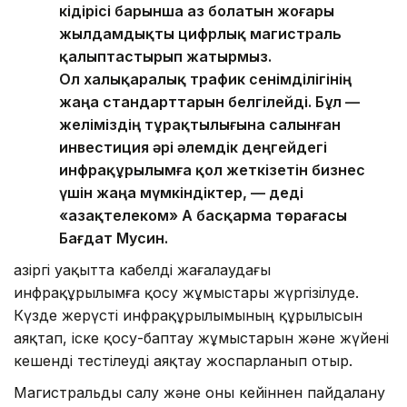
кідірісі барынша аз болатын жоғары
жылдамдықты цифрлық магистраль
қалыптастырып жатырмыз.
Ол халықаралық трафик сенімділігінің
жаңа стандарттарын белгілейді. Бұл —
желіміздің тұрақтылығына салынған
инвестиция әрі әлемдік деңгейдегі
инфрақұрылымға қол жеткізетін бизнес
үшін жаңа мүмкіндіктер, — деді
«Қазақтелеком» АҚ басқарма төрағасы
Бағдат Мусин.
Қазіргі уақытта кабелді жағалаудағы
инфрақұрылымға қосу жұмыстары жүргізілуде.
Күзде жерүсті инфрақұрылымының құрылысын
аяқтап, іске қосу-баптау жұмыстарын және жүйені
кешенді тестілеуді аяқтау жоспарланып отыр.
Магистральды салу және оны кейіннен пайдалану