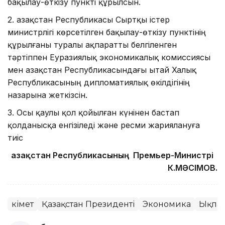
бақылау-өткізу пункті құрылсын.
2. Қазақстан Республикасы Сыртқы істер
министрлігі көрсетілген бақылау-өткізу пунктінің
құрылғаны туралы ақпаратты белгіленген
тәртіппен Еуразиялық экономикалық комиссиясы
мен Қазақстан Республикасындағы Қытай Халық
Республикасының дипломатиялық өкілдігінің
назарына жеткізсін.
3. Осы қаулы қол қойылған күнінен бастап
қолданысқа енгізіледі және ресми жариялануға
тиіс
Қазақстан Республикасының Премьер-Министрі
К.МӘСІМОВ.
Үкімет
Қазақстан Президенті
Экономика
Ықпал