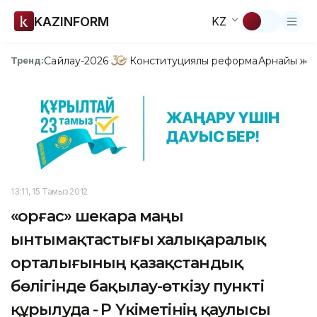
KAZINFORM
KZ
Сайлау-2026
Конституциялық реформа
Арнайы жо
Тренд:
13:11, 15 Тамыз 2012
«Қорғас» шекара маңы
ынтымақтастығы халықаралық
орталығының қазақстандық
бөлігінде бақылау-өткізу пункті
құрылуда - ҚР Үкіметінің қаулысы