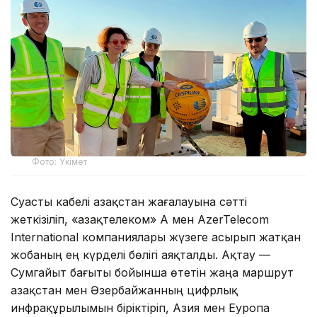
Фото: Үкімет
Суасты кабелі Қазақстан жағалауына сәтті
жеткізіліп, «Қазақтелеком» АҚ мен AzerTelecom
International компаниялары жүзеге асырып жатқан
жобаның ең күрделі бөлігі аяқталды. Ақтау —
Сумгайыт бағыты бойынша өтетін жаңа маршрут
Қазақстан мен Әзербайжанның цифрлық
инфрақұрылымын біріктіріп, Азия мен Еуропа