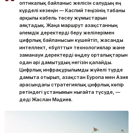
оптикалық байланыс желісін салудың ең
күрделі кезеңін — Каспий теңізінің табаны
арқылы кабель төсеу жұмыстарын
аяқтадық. Жаңа маршрут Қазақстанның
әлемдік деректерді беру желілерімен
цифрлық байланысын күшейтіп, жасанды
интеллект, «бұлтты» технологиялар және
заманауи деректерді өңдеу орталықтарын
одан әрі дамытудың негізін қалайды.
Цифрлық инфрақұрылымды жүйелі түрде
дамыта отырып, Қазақстан Еуропа мен Азия
арасындағы стратегиялық цифрлық көпір
ретіндегі ұстанымын нығайта түсуде, —
деді Жаслан Мәдиев.