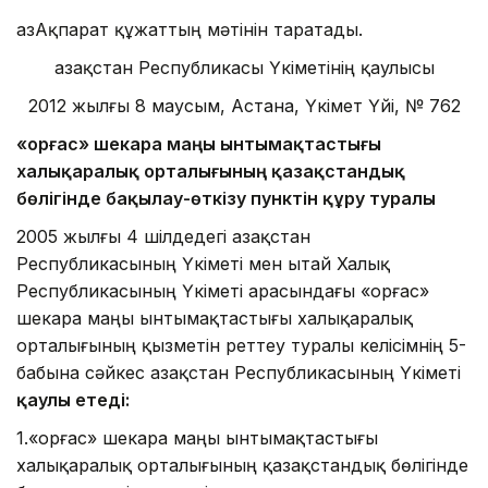
ҚазАқпарат құжаттың мәтінін таратады.
Қазақстан Республикасы Үкіметінің қаулысы
2012 жылғы 8 маусым, Астана, Үкімет Үйі, № 762
«Қорғас» шекара маңы ынтымақтастығы
халықаралық орталығының қазақстандық
бөлігінде бақылау-өткізу пунктін құру туралы
2005 жылғы 4 шілдедегі Қазақстан
Республикасының Үкіметі мен Қытай Халық
Республика­сының Үкіметі арасындағы «Қорғас»
шекара маңы ынтымақтастығы халықаралық
орталығының қызметін реттеу туралы келісімнің 5-
бабына сәйкес Қазақстан Республикасының Үкіметі
қаулы етеді:
1.«Қорғас» шекара маңы ынтымақтастығы
халықаралық орталығының қазақстандық бөлігінде