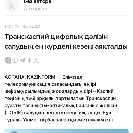
без автора
Авторлар
17:05, 05 Тамыз 2026
Транскаспий цифрлық дәлізін
салудың ең күрделі кезеңі аяқталды
АСТАНА. KAZINFORM — Елімізде
телекоммуникация саласындағы ең ірі
инфрақұрылымдық жобалардың бірі – Каспий
теңізінің түбі арқылы тартылатын Транскаспий
суасты талшықты-оптикалық байланыс желісін
(ТОБЖ) салудың негізгі кезеңі аяқталды. Бұл
туралы Үкіметтің баспасөз қызметі мәлім етті.