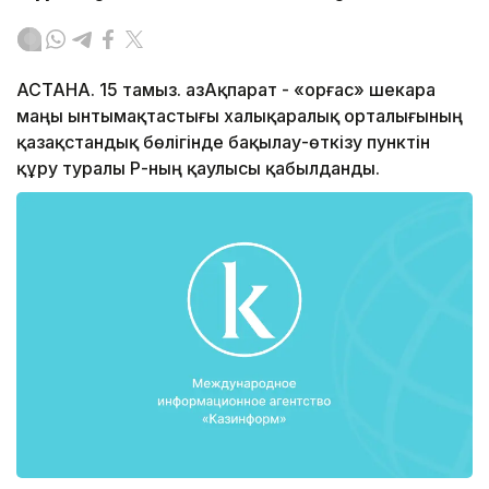
АСТАНА. 15 тамыз. ҚазАқпарат - «Қорғас» шекара
маңы ынтымақтастығы халықаралық орталығының
қазақстандық бөлігінде бақылау-өткізу пунктін
құру туралы ҚР-ның қаулысы қабылданды.