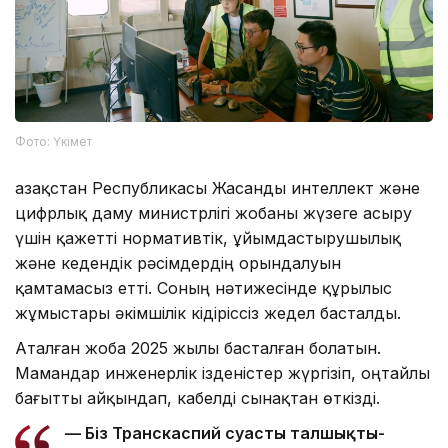
Фото: Үкімет
Қазақстан Республикасы Жасанды интеллект және
цифрлық даму министрлігі жобаны жүзеге асыру
үшін қажетті нормативтік, ұйымдастырушылық
және кедендік рәсімдердің орындалуын
қамтамасыз етті. Соның нәтижесінде құрылыс
жұмыстары әкімшілік кідіріссіз жедел басталды.
Аталған жоба 2025 жылы басталған болатын.
Мамандар инженерлік ізденістер жүргізіп, оңтайлы
бағытты айқындап, кабелді сынақтан өткізді.
— Біз Транскаспий суасты талшықты-