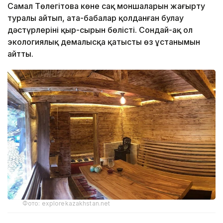
Самал Төлеңгітова көне сақ моншаларын жаңғырту
туралы айтып, ата-бабалар қолданған булау
дәстүрлерінің қыр-сырын бөлісті. Сондай-ақ ол
экологиялық демалысқа қатысты өз ұстанымын
айтты.
Фото: explorekazakhstan.net