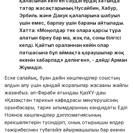
қаласынан келген саудагердің хатында
татар жасақтарының Нусайбин, Хабур,
Эрбиль және Дакук қалаларына шабуыл
үшін емес, барлау үшін барғаны айтылады.
Хатта: «Моңғолдар тек оларға қарсы тұра
алатын біреу бар ма, жоқ па, соны білгісі
келді. Қайтып оралғаннан кейін олар
патшасына бұл аймақта қорғаушылар жоқ
екенін хабарлад» делінген», - дейді Арман
Жұмаділ.
Еске салайық, бұған дейін көшпенділер соғыстың
алдын алу үшін қандай жоралғылар жасағаны жайлы
жазғанбыз. әл-Фараби атындағы ҚазҰУ-дағы
«Қазақстан тарихы» кафедрасы меңгерушісінің
орынбасары, тарих ғылымдарының кандидаты Еділ
Ноянов көшпенділер дипломатиясының
ерекшеліктерін түсіндіріп, оның отырықшы елдер
тәжірибесінен түбегейлі айырмашылығы бар екенін