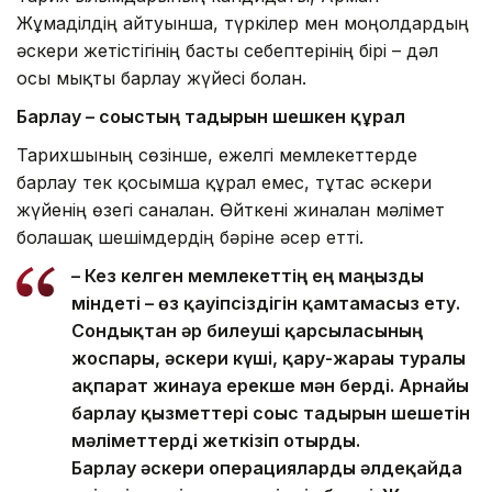
Жұмаділдің айтуынша, түркілер мен моңғолдардың
әскери жетістігінің басты себептерінің бірі – дәл
осы мықты барлау жүйесі болған.
Барлау – соғыстың тағдырын шешкен құрал
Тарихшының сөзінше, ежелгі мемлекеттерде
барлау тек қосымша құрал емес, тұтас әскери
жүйенің өзегі саналған. Өйткені жиналған мәлімет
болашақ шешімдердің бәріне әсер етті.
– Кез келген мемлекеттің ең маңызды
міндеті – өз қауіпсіздігін қамтамасыз ету.
Сондықтан әр билеуші қарсыласының
жоспары, әскери күші, қару-жарағы туралы
ақпарат жинауға ерекше мән берді. Арнайы
барлау қызметтері соғыс тағдырын шешетін
мәліметтерді жеткізіп отырды.
Барлау әскери операцияларды әлдеқайда