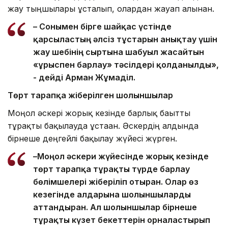
жау тыңшылары ұсталып, олардан жауап алынған.
– Сонымен бірге шайқас үстінде
қарсыластың әлсіз тұстарын анықтау үшін
жау шебінің сыртына шабуыл жасайтын
«ұрыспен барлау» тәсілдері қолданылды»,
- дейді Арман Жұмаділ.
Төрт тарапқа жіберілген шолғыншылар
Моңғол әскері жорық кезінде барлық бағытты
тұрақты бақылауда ұстаған. Әскердің алдында
бірнеше деңгейлі бақылау жүйесі жүрген.
–Моңғол әскери жүйесінде жорық кезінде
төрт тарапқа тұрақты түрде барлау
бөлімшелері жіберіліп отырған. Олар өз
кезегінде алдарына шолғыншыларды
аттандырған. Ал шолғыншылар бірнеше
тұрақты күзет бекеттерін орналастырып