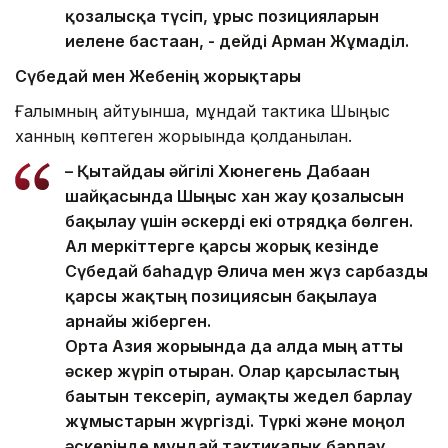
қозғалысқа түсіп, ұрыс позицияларын
иелене бастаған, - дейді Арман Жұмаділ.
Сүбедай мен Жебенің жорықтары
Ғалымның айтуынша, мұндай тактика Шыңғыс
ханның көптеген жорығында қолданылған.
– Қытайдағы әйгілі Хюнегень Дабаан
шайқасында Шыңғыс хан жау қозғалысын
бақылау үшін әскерді екі отрядқа бөлген.
Ал меркіттерге қарсы жорық кезінде
Сүбедай баһадүр Әлича мен жүз сарбазды
қарсы жақтың позициясын бақылауға
арнайы жіберген.
Орта Азия жорығында да алда мың атты
әскер жүріп отырған. Олар қарсыластың
бағытын тексеріп, аумақты жедел барлау
жұмыстарын жүргізді. Түркі және моңғол
әскерінде мұндай тактикалық барлау