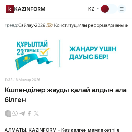
KAZINFORM
KZ
Сайлау-2026
Конституциялық реформа
Арнайы жо
Тренд:
11:33, 16 Мамыр 2026
Көшпенділер жауды қалай алдын ала
білген
АЛМАТЫ. KAZINFORM – Кез келген мемлекеттің ең