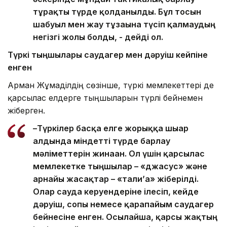
тұрақты түрде қолданылды. Бұл тосын
шабуыл мен жау тұзағына түсіп қалмаудың
негізгі жолы болды, - дейді ол.
Түркі тыңшылары саудагер мен дәруіш кейпіне
енген
Арман Жұмаділдің сөзінше, түркі мемлекеттері де
қарсылас елдерге тыңшыларын түрлі бейнемен
жіберген.
–Түркілер басқа елге жорыққа шығар
алдында міндетті түрде барлау
мәліметтерін жинаған. Ол үшін қарсылас
мемлекетке тыңшылар – «джасус» және
арнайы жасақтар – «тали’а» жіберілді.
Олар сауда керуендеріне ілесіп, кейде
дәруіш, сопы немесе қарапайым саудагер
бейнесіне енген. Осылайша, қарсы жақтың