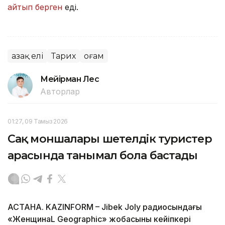
айтып берген
еді.
Қазақ елі
Тарих
Қоғам
Мейірман Лес
Авторлар
01:27, 09 Тамыз 2026
Сақ моншалары шетелдік туристер
арасында танымал бола бастады
АСТАНА. KAZINFORM – Jibek Joly радиосындағы
«ЖенщинаL Geographic» жобасының кейіпкері