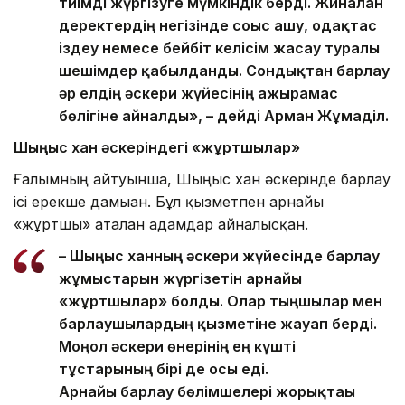
тиімді жүргізуге мүмкіндік берді. Жиналған
деректердің негізінде соғыс ашу, одақтас
іздеу немесе бейбіт келісім жасау туралы
шешімдер қабылданды. Сондықтан барлау
әр елдің әскери жүйесінің ажырамас
бөлігіне айналды», – дейді Арман Жұмаділ.
Шыңғыс хан әскеріндегі «жұртшылар»
Ғалымның айтуынша, Шыңғыс хан әскерінде барлау
ісі ерекше дамыған. Бұл қызметпен арнайы
«жұртшы» аталған адамдар айналысқан.
– Шыңғыс ханның әскери жүйесінде барлау
жұмыстарын жүргізетін арнайы
«жұртшылар» болды. Олар тыңшылар мен
барлаушылардың қызметіне жауап берді.
Моңғол әскери өнерінің ең күшті
тұстарының бірі де осы еді.
Арнайы барлау бөлімшелері жорықтағы