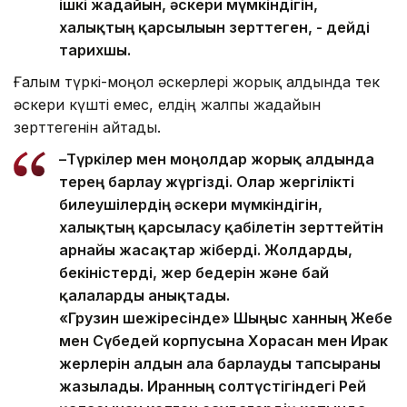
ішкі жағдайын, әскери мүмкіндігін,
халықтың қарсылығын зерттеген, - дейді
тарихшы.
Ғалым түркі-моңғол әскерлері жорық алдында тек
әскери күшті емес, елдің жалпы жағдайын
зерттегенін айтады.
–Түркілер мен моңғолдар жорық алдында
терең барлау жүргізді. Олар жергілікті
билеушілердің әскери мүмкіндігін,
халықтың қарсыласу қабілетін зерттейтін
арнайы жасақтар жіберді. Жолдарды,
бекіністерді, жер бедерін және бай
қалаларды анықтады.
«Грузин шежіресінде» Шыңғыс ханның Жебе
мен Сүбедей корпусына Хорасан мен Ирак
жерлерін алдын ала барлауды тапсырғаны
жазылады. Иранның солтүстігіндегі Рей