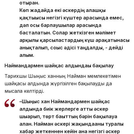
отырған.
Көп жағдайда екі әскердің алғашқы
қақтығысы негізгі күштер арасында емес,
дәл осы барлаушылар арасында
басталатын. Солар жеткізген мәлімет
арқылы қарсыластардың күш арақатынасы
анықталып, соғыс әдісі таңдалды, - дейді
ғалым.
Наймандармен шайқас алдындағы бақылау
Тарихшы Шыңғыс ханның Найман мемлекетімен
шайқасы алдында жүргізілген бақылауды да
мысалға келтірді.
–Шыңғыс хан Наймандармен шайқас
алдында биік жерлерге атты әскер
шығарып, төрт бағыттың бәрін бақылауға
алған. Найман әскері жақындағаны туралы
хабар жеткеннен кейін ғана негізгі әскер