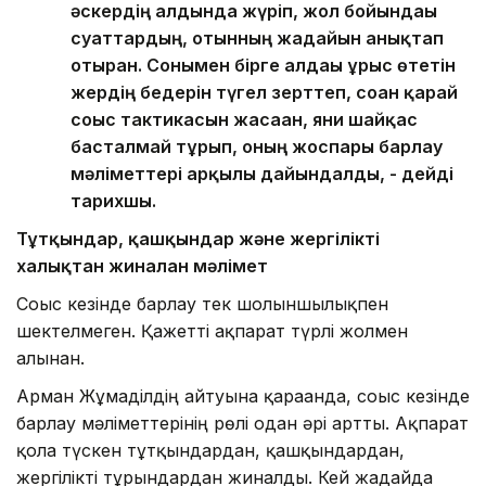
әскердің алдында жүріп, жол бойындағы
суаттардың, отынның жағдайын анықтап
отырған. Сонымен бірге алдағы ұрыс өтетін
жердің бедерін түгел зерттеп, соған қарай
соғыс тактикасын жасаған, яғни шайқас
басталмай тұрып, оның жоспары барлау
мәліметтері арқылы дайындалды, - дейді
тарихшы.
Тұтқындар, қашқындар және жергілікті
халықтан жиналған мәлімет
Соғыс кезінде барлау тек шолғыншылықпен
шектелмеген. Қажетті ақпарат түрлі жолмен
алынған.
Арман Жұмаділдің айтуына қарағанда, соғыс кезінде
барлау мәліметтерінің рөлі одан әрі артты. Ақпарат
қолға түскен тұтқындардан, қашқындардан,
жергілікті тұрғындардан жиналды. Кей жағдайда