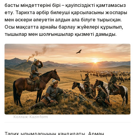
басты міндеттерінің бірі – қауіпсіздікті қамтамасыз
ету. Тарихта әрбір билеуші қарсыласының жоспары
мен әскери әлеуетін алдын ала білуге тырысқан.
Осы мақсатта арнайы барлау жүйелері құрылып,
тыңшылар мен шолғыншылар қызметі дамыды.
Коллаж: Kazinform
Тарих ғылымдарының кандидаты, Арман