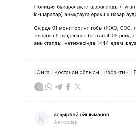
Полиция бұқаралық іс-шараларды (туған 
іс-шаралар) анықтауға ерекше назар ауд
Өңірде 91 мониторинг тобы (ЖАО, СЭС, п
жылдың 5 шілдесінен бастап 4105 рейд ө
анықталды, нәтижесінде 1444 адам жау
Оқиға
Қостанай облысы
Карантин
Қасқырбай Қойшыманов
Авторлар