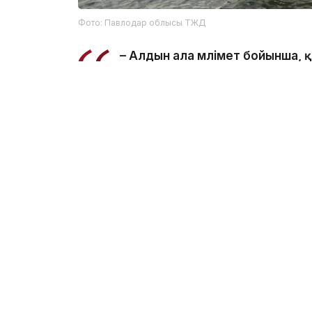
Фото: Павлодар облысы ТЖД
– Алдын ала мәлімет бойынша,
салынған жерде суға түсу кезі
ведомстводан.
Құтқарушылар Қаныш Сәтбаев атындағы 
болып табылатынын және онда шомылуға