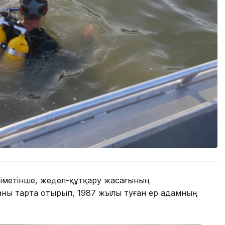
іметінше, жедел-құтқару жасағының
каны тарта отырып, 1987 жылы туған ер адамның