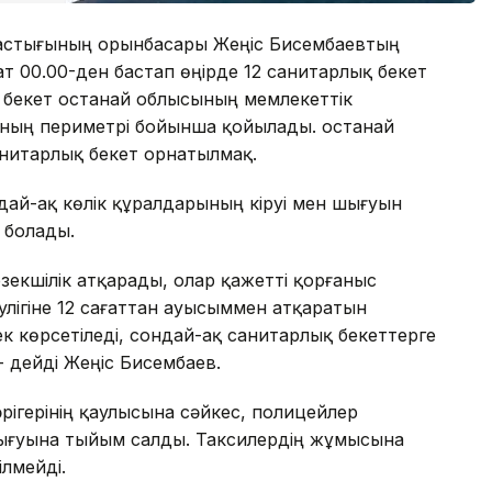
 бастығының орынбасары Жеңіс Бисембаевтың
 00.00-ден бастап өңірде 12 санитарлық бекет
 бекет Қостанай облысының мемлекеттік
ының периметрі бойынша қойылады. Қостанай
санитарлық бекет орнатылмақ.
ай-ақ көлік құралдарының кіруі мен шығуын
 болады.
екшілік атқарады, олар қажетті қорғаныс
улігіне 12 сағаттан ауысыммен атқаратын
 көрсетіледі, сондай-ақ санитарлық бекеттерге
 дейді Жеңіс Бисембаев.
ігерінің қаулысына сәйкес, полицейлер
 шығуына тыйым салды. Таксилердің жұмысына
ілмейді.