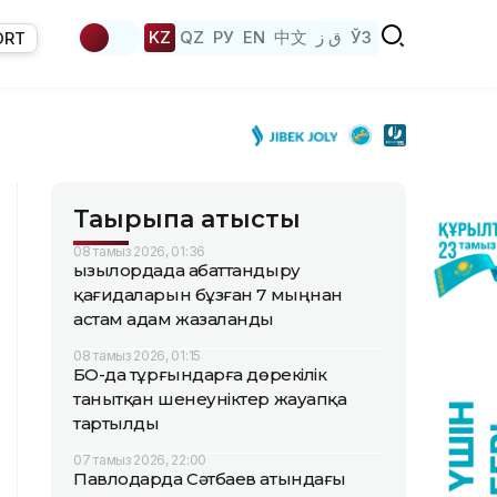
KZ
QZ
РУ
EN
中文
ق ز
ЎЗ
ORT
Тақырыпқа қатысты
08 тамыз 2026, 01:36
Қызылордада абаттандыру
қағидаларын бұзған 7 мыңнан
астам адам жазаланды
08 тамыз 2026, 01:15
БҚО-да тұрғындарға дөрекілік
танытқан шенеуніктер жауапқа
тартылды
07 тамыз 2026, 22:00
Павлодарда Сәтбаев атындағы