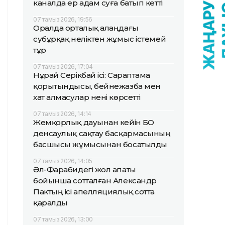
каналда ер адам суға батып кетті
07 тамыз 2026, 19:56
Оралда орталық алаңдағы
субұрқақ неліктен жұмыс істемей
тұр
07 тамыз 2026, 17:04
Нұрай Серікбай ісі: Сараптама
қорытындысы, бейнежазба мен
хат алмасулар нені көрсетті
07 тамыз 2026, 14:14
Жемқорлық дауынан кейін БҚО
денсаулық сақтау басқармасының
басшысы жұмысынан босатылды
07 тамыз 2026, 14:05
Әл-Фарабидегі жол апаты
бойынша сотталған Александр
Пактың ісі апелляциялық сотта
қаралды
07 тамыз 2026, 13:00