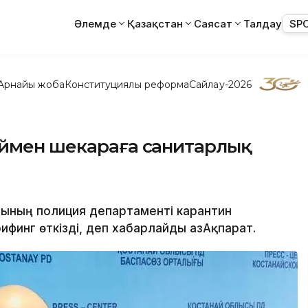
Әлемде
Қазақстан
Саясат
Талдау
SP
Арнайы жоба
Конституциялық реформа
Сайлау-2026
еймен шекараға санитарлық
ысының полиция департаменті карантин
финг өткізді, деп хабарлайды ҚазАқпарат.