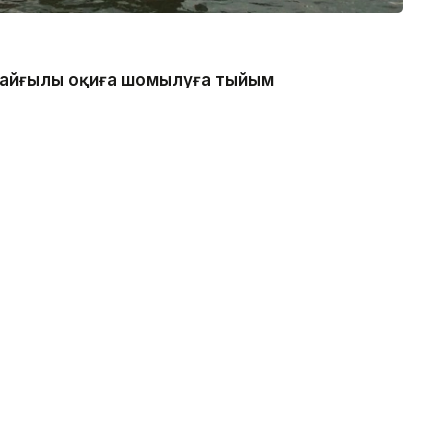
 қайғылы оқиға шомылуға тыйым
нде болған, - деп хабарлады
каналдың техникалық гидротехникалық нысан
 қатаң тыйым салынғанын ескертеді.