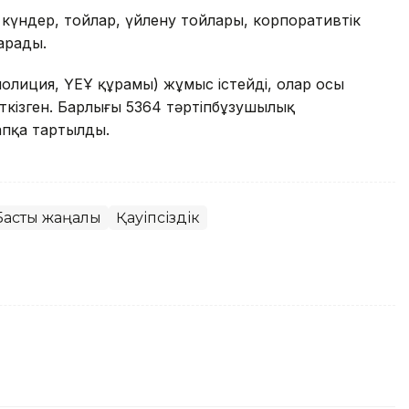
күндер, тойлар, үйлену тойлары, корпоративтік
арады.
олиция, ҮЕҰ құрамы) жұмыс істейді, олар осы
ткізген. Барлығы 5364 тәртіпбұзушылық
апқа тартылды.
Басты жаңалық
Қауіпсіздік