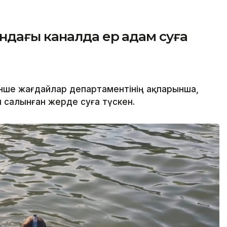
ндағы каналда ер адам суға
нше жағдайлар департаментінің ақпарынша,
салынған жерде суға түскен.