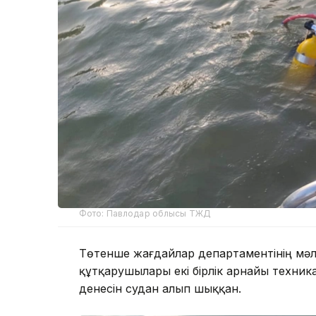
Фото: Павлодар облысы ТЖД
Төтенше жағдайлар департаментінің мәл
құтқарушылары екі бірлік арнайы техни
денесін судан алып шыққан.