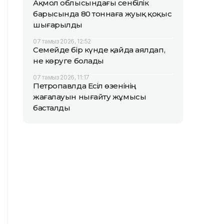
Ақмол облысындағы сенбілік
барысында 80 тоннаға жуық қоқыс
шығарылды
07 тамыз 2026, 12:52
Семейде бір күнде қайда аялдап,
не көруге болады
07 тамыз 2026, 11:17
Петропавлда Есіл өзенінің
жағалауын нығайту жұмысы
басталды