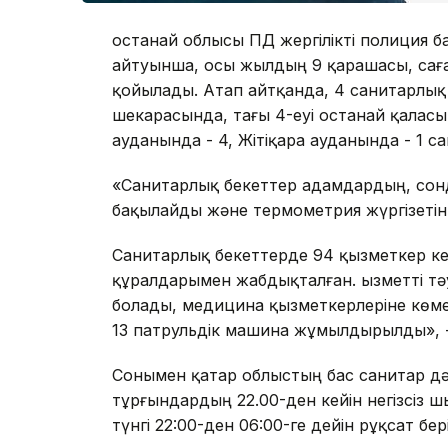
Қостанай облысы ПД жергілікті полиция
айтуынша, осы жылдың 9 қарашасы, сағат
қойылады. Атап айтқанда, 4 санитарлық
шекарасында, тағы 4-еуі Қостанай қалас
ауданында - 4, Жітіқара ауданында - 1 
«Санитарлық бекеттер адамдардың, сонд
бақылайды және термометрия жүргізетін
Санитарлық бекеттерде 94 қызметкер кез
құралдарымен жабдықталған. Қызметті тә
болады, медицина қызметкерлеріне көмек
13 патрульдік машина жұмылдырылды», -
Сонымен қатар облыстың бас санитар дәр
тұрғындардың 22.00-ден кейін негізсіз
түнгі 22:00-ден 06:00-ге дейін рұқсат бер