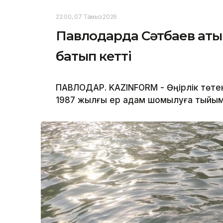
22:00, 07 Тамыз 2026
Павлодарда Сәтбаев аты
батып кетті
ПАВЛОДАР. KAZINFORM - Өңірлік төте
1987 жылғы ер адам шомылуға тыйым 