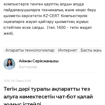
компьютерге төнген қауіптің алдын алуда
пайдаланушыларға техникалық және кеңес беру
қызметін көрсететін KZ-CERT Компьютерлік
оқиғаларға жауап қайтару қызметінің жұмыс
істейтінін еске салды. (тел. 1400 - тегін жедел
желі).
Ақпараттық технологиялар
Интернет
Басты жаңал
Айжан Серікжанқызы
Авторлар
11:05, 04 Тамыз 2026
Тегін дәрі туралы ақпаратты тез
алуға көмектесетін чат-бот қалай
жұмыс істейді