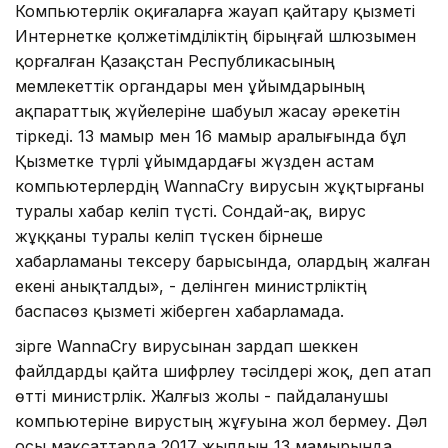
Компьютерлік оқиғаларға жауап қайтару қызметі
Интернетке қолжетімділіктің бірыңғай шлюзымен
қорғалған Қазақстан Республикасының
мемлекеттік органдары мен ұйымдарының
ақпараттық жүйелеріне шабуыл жасау әрекетін
тіркеді. 13 мамыр мен 16 мамыр аралығында бұл
Қызметке түрлі ұйымдардағы жүзден астам
компьютерлердің WannaCry вирусын жұқтырғаны
туралы хабар келіп түсті. Сондай-ақ, вирус
жұққаны туралы келіп түскен бірнеше
хабарламаны тексеру барысында, олардың жалған
екені анықталды», - делінген министрліктің
баспасөз қызметі жіберген хабарламада.
Әзірге WannaCry вирусынан зардап шеккен
файлдарды қайта шифрлеу тәсілдері жоқ, деп атап
өтті министрлік. Жалғыз жолы - пайдаланушы
компьютеріне вирустың жұғуына жол бермеу. Дәл
осы мақсаттарда 2017 жылдың 13 мамырында