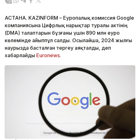
АСТАНА. KAZINFORM – Еуропалық комиссия Google
компаниясына Цифрлық нарықтар туралы актінің
(DMA) талаптарын бұзғаны үшін 890 млн еуро
көлемінде айыппұл салды. Осылайша, 2024 жылғы
наурызда басталған тергеу аяқталды, деп
хабарлайды
Euronews
.