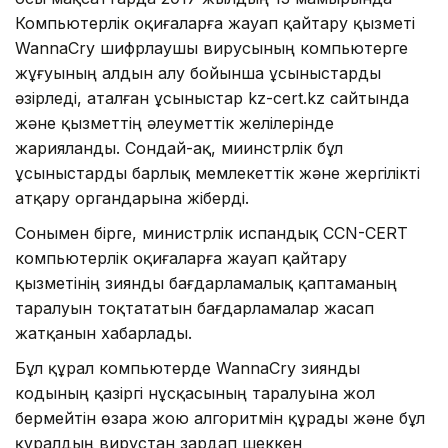
Компьютерлік оқиғаларға жауап қайтару қызметі
WannaCry шифрлаушы вирусының компьютерге
жұғуының алдын алу бойынша ұсыныстарды
әзірледі, аталған ұсыныстар kz-cert.kz сайтында
және қызметтің әлеуметтік желілерінде
жарияланды. Сондай-ақ, миинстрлік бұл
ұсыныстарды барлық мемлекеттік және жергілікті
атқару органдарына жіберді.
Сонымен бірге, министрлік испандық CCN-CERT
компьютерлік оқиғаларға жауап қайтару
қызметінің зиянды бағдарламалық қаптаманың
таралуын тоқтататын бағдарламалар жасап
жатқанын хабарлады.
Бұл құрал компьютерде WannaCry зиянды
кодының қазіргі нұсқасының таралуына жол
бермейтін өзара жою алгоритмін құрады және бұл
құралдың вирустан зардап шеккен