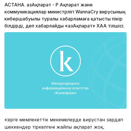
АСТАНА. ҚазАқпарат - ҚР Ақпарат және
коммуникациялар министрлігі WannaCry вирусының
кибершабуылы туралы хабарламаға қатысты пікір
білдірді, деп хабарлайды «ҚазАқпарат» ХАА тілшісі.
«Әзірге мемлекеттік мекемелерде вирустан зардап
шеккендер тіркелгені жайлы ақпарат жоқ.