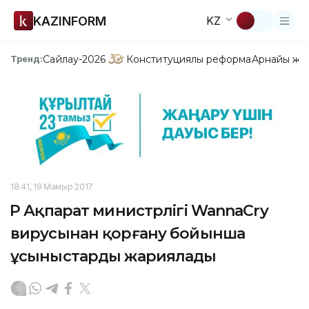
KAZINFORM
KZ
Сайлау-2026
Конституциялық реформа
Арнайы жо
Тренд:
18:41, 19 Мамыр 2017
ҚР Ақпарат министрлігі WannaCry
вирусынан қорғану бойынша
ұсыныстарды жариялады