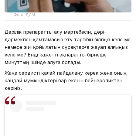
Фото: ДСМ
Дәрілік препаратты алу мәртебесін, дәрі-
дәрмекпен қамтамасыз ету тәртібін білгіңіз келе ме
немесе жиі қойылатын сұрақтарға жауап алғыңыз
келе ме? Енді қажетті ақпаратты бірнеше
минуттың ішінде алуға болады.
Жаңа сервисті қалай пайдалану керек және оның
қандай мүмкіндіктері бар екенін бейнероликтен
көріңіз.