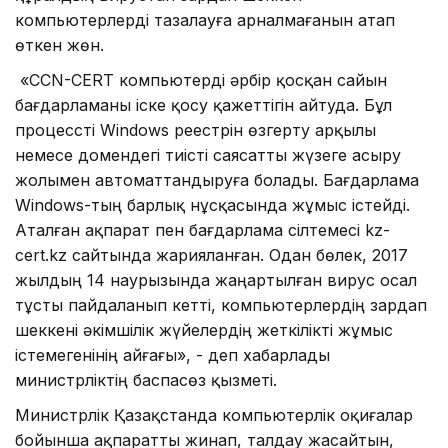
компьютерлерді тазалауға арналмағанын атап
өткен жөн.
«CCN-CERT компьютерді әрбір қосқан сайын
бағдарламаны іске қосу қажеттігін айтуда. Бұл
процессті Windows реестрін өзгерту арқылы
немесе домендегі тиісті саясатты жүзеге асыру
жолымен автоматтандыруға болады. Бағдарлама
Windows-тың барлық нұсқасында жұмыс істейді.
Аталған ақпарат пен бағдарлама сілтемесі kz-
cert.kz сайтында жарияланған. Одан бөлек, 2017
жылдың 14 наурызында жаңартылған вирус осал
тұсты пайдаланып кетті, компьютерлердің зардап
шеккені әкімшілік жүйелердің жеткілікті жұмыс
істемегенінің айғағы», - деп хабарлады
министрліктің баспасөз қызметі.
Министрлік Қазақстанда компьютерлік оқиғалар
бойынша ақпаратты жинап, талдау жасайтын,