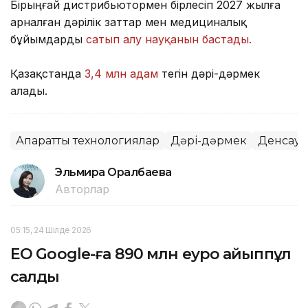
Бірыңғай дистрибьютормен бірлесіп 2027 жылға
арналған дәрілік заттар мен медициналық
бұйымдарды
сатып алу науқанын бастады.
Қазақстанда
3,4 млн адам
тегін дәрі-дәрмек
алады.
Ақпараттық технологиялар
Дәрі-дәрмек
Денсаул
Эльмира Оралбаева
Авторлар
05:15, 24 Шілде 2026
ЕО Google-ға 890 млн еуро айыппұл
салды