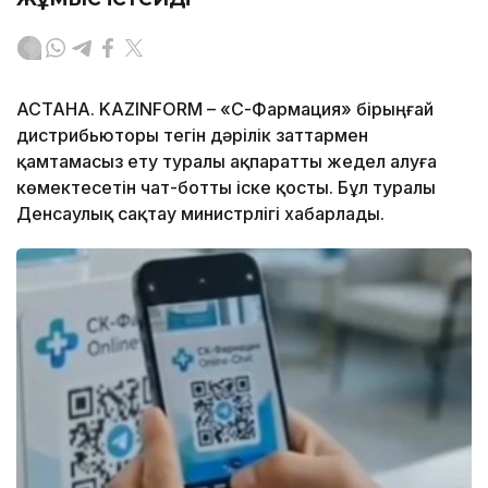
АСТАНА. KAZINFORM –
«СҚ-Фармация» бірыңғай
дистрибьюторы тегін дәрілік заттармен
қамтамасыз ету туралы ақпаратты жедел алуға
көмектесетін чат-ботты іске қосты. Бұл туралы
Денсаулық сақтау министрлігі хабарлады.