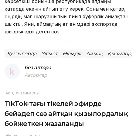
көрсеткіші бойынша республикада алдыңғы
қатарда екенін айтып өту керек. Сонымен қатар,
өңірдің мал шаруашылығы биыл буферлік аймақтан
шықты. Яғни, аймақтың ет өнімдері экспортқа
шығарылады деген сөз.
Қызылорда
Үкімет
Әкімдік
Аймақ
Қызылорда
без автора
Авторлар
04:11, 09 Тамыз 2026
TikТok-тағы тікелей эфирде
бейәдеп сөз айтқан қызылордалық
бойжеткен жазаланды