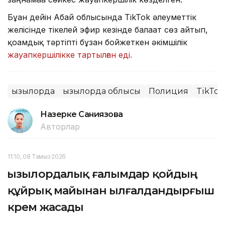
Бұған дейін Абай облысында TikTok әлеуметтік
желісінде тікелей эфир кезінде балағат сөз айтып,
қоғамдық тәртіпті бұзған бойжеткен әкімшілік
жауапкершілікке тартылған еді.
Қызылорда
Қызылорда облысы
Полиция
TikTok
Назерке Саниязова
Авторлар
11:10, 08 Тамыз 2026
Қызылордалық ғалымдар қойдың
құйрық майынан ылғалдандырғыш
крем жасады