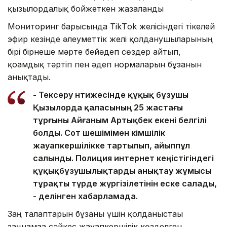
қызылордалық бойжеткен жазаланды
Мониторинг барысында TikТok желісіндегі тікелей
эфир кезінде әлеуметтік желі қолданушыларының
бірі бірнеше мәрте бейәдеп сөздер айтып,
қоғамдық тәртіп пен әдеп нормаларын бұзғанын
анықтады.
- Тексеру нәтижесінде құқық бұзушы
Қызылорда қаласының 25 жастағы
тұрғыны Айғаным Артықбек екені белгілі
болды. Сот шешімімен әкімшілік
жауапкершілікке тартылып, айыппұл
салынды. Полиция интернет кеңістігіндегі
құқықбұзушылықтарды анықтау жұмысы
тұрақты түрде жүргізілетінін еске салады,
- делінген хабарламада.
Заң талаптарын бұзғаны үшін қолданыстағы
заңнамаға сәйкес жауапкершілік көзделген.