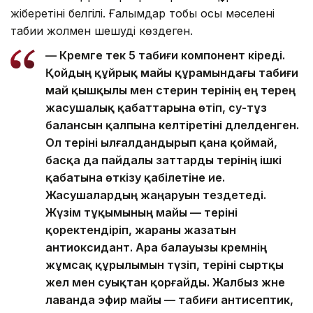
жіберетіні белгілі. Ғалымдар тобы осы мәселені
табиғи жолмен шешуді көздеген.
— Кремге тек 5 табиғи компонент кіреді.
Қойдың құйрық майы құрамындағы табиғи
май қышқылы мен стерин терінің ең терең
жасушалық қабаттарына өтіп, су-тұз
балансын қалпына келтіретіні дәлелденген.
Ол теріні ылғалдандырып қана қоймай,
басқа да пайдалы заттарды терінің ішкі
қабатына өткізу қабілетіне ие.
Жасушалардың жаңаруын тездетеді.
Жүзім тұқымының майы — теріні
қоректендіріп, жараны жазатын
антиоксидант. Ара балауызы кремнің
жұмсақ құрылымын түзіп, теріні сыртқы
жел мен суықтан қорғайды. Жалбыз және
лаванда эфир майы — табиғи антисептик,