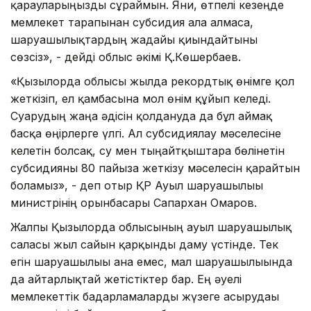
қарауларыңызды сұраймын. Яғни, өтпелі кезеңде
мемлекет тарапынан субсидия ала алмаса,
шаруашылықтардың жағдайы қиындайтыны
сөзсіз», - дейді облыс әкімі Қ.Көшербаев.
«Қызылорда облысы жылда рекордтық өнімге қол
жеткізіп, ел қамбасына мол өнім құйып келеді.
Суарудың жаңа әдісін қолдануда да бұл аймақ
басқа өңірлерге үлгі. Ал субсидиялау мәселесіне
келетін болсақ, су мен тыңайтқыштарға бөлінетін
субсидияны 80 пайызға жеткізу мәселесін қарайтын
боламыз», - деп отыр ҚР Ауыл шаруашылығы
министрінің орынбасары Сапархан Омаров.
Жалпы Қызылорда облысының ауыл шаруашылық
саласы жыл сайын қарқынды даму үстінде. Тек
егін шаруашылығы ғана емес, мал шаруашылығында
да айтарлықтай жетістіктер бар. Ең әуелі
мемлекеттік бағдарламаларды жүзеге асырудағы