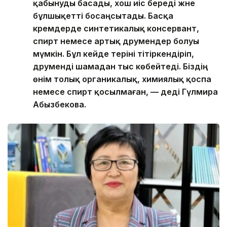
қабынуды басады, хош иіс береді және
бұлшықетті босаңсытады. Басқа
кремдерде синтетикалық консервант,
спирт немесе артық дәрумендер болуы
мүмкін. Бұл кейде теріні тітіркендіріп,
дәруменді шамадан тыс көбейтеді. Біздің
өнім толық органикалық, химиялық қоспа
немесе спирт қосылмаған, — деді Гүлмира
Абызбекова.