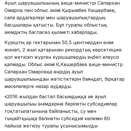
Ауыл шаруашылығының вице-министрі Сапархан
Омаров пен облыс әкімі Қырымбек Көшербаев,
сала ардагерлері мен шаруашылықтардың
басшылары қатысты. Бұл туралы облыстық
әкімдіктің баспасөз қызметі хабарлады.
Күріштің әр гектарынан 50,5 центнерден өнім
жинап, 2 жыл қатарынан рекордтық көрсеткішке
қол жеткізіп жүрген күрішшілердің еңбегі елеусіз
қалмады. Облыс әкімі Қ.Көшербаев вице-министр
Сапархан Омаровқа өңірдің ауыл
шаруашылығындағы жетістіктерін баяндап, бірқатар
мәселелерге назар аударды.
«2016 жылдан бастап басымдыққа ие ауыл
шаруашылығы өнімдеріне берілетін субсидиялар
тоқтатылатынына байланысты, су мен
тыңайтқышқа бөлінетін субсидия көлемін 80
пайызға жеткізу туралы ұсынысымызды