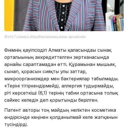
Фото Гүлмира Абызбекованың жеке архивінен
Өнімнің қауіпсіздігі Алматы қаласындағы сынақ
орталығының аккредиттелген зертханасында
арнайы сараптамадан өтті. Құрамынан мышьяк,
сынап, қорғасын сияқты улы заттар,
микроорганизмдер мен бактериялар табылмады.
«Теріні тітіркендірмейді, аллергия тудырмайды,
pH көрсеткіші (6,1) терінің табиғи ортасына толық
сәйкес келеді» деп қорытынды берілген.
Патент авторы тоң майдың неліктен косметика
өндірісінде кеңінен қолданылмай келе жатқанын
түсіндірді.