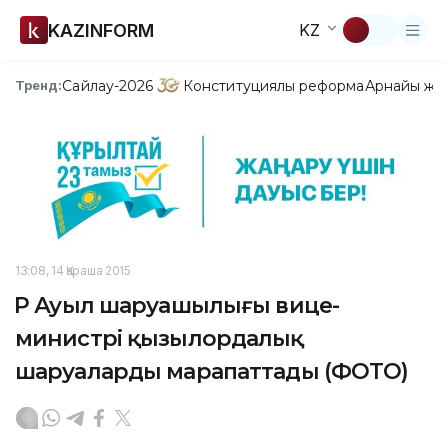
KAZINFORM
KZ
Сайлау-2026
Конституциялық реформа
Арнайы жо
Тренд:
13:08, 14 Қараша 2015
ҚР Ауыл шаруашылығы вице-
министрі қызылордалық
шаруаларды марапаттады (ФОТО)