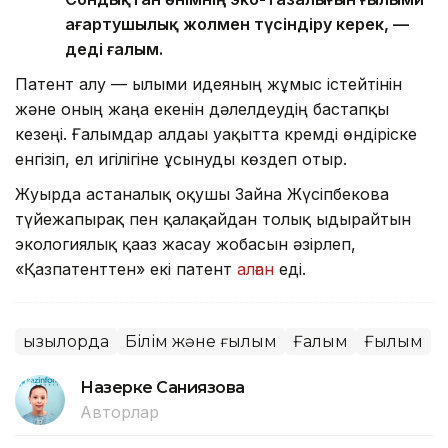
ағартушылық жолмен түсіндіру керек, —
деді ғалым.
Патент алу — ғылыми идеяның жұмыс істейтінін
және оның жаңа екенін дәлелдеудің бастапқы
кезеңі. Ғалымдар алдағы уақытта кремді өндіріске
енгізіп, ел игілігіне ұсынуды көздеп отыр.
Жуырда астаналық оқушы Зайна Жүсіпбекова
түйежапырақ пен қалақайдан толық ыдырайтын
экологиялық қағаз жасау жобасын әзірлеп,
«Қазпатенттен» екі патент
алған
еді.
Қызылорда
Білім және ғылым
Ғалым
Ғылым
Назерке Саниязова
Авторлар