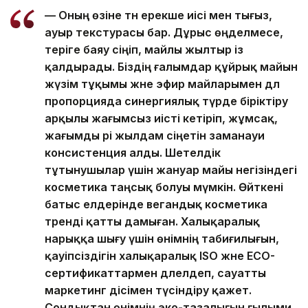
— Оның өзіне тән ерекше иісі мен тығыз,
ауыр текстурасы бар. Дұрыс өңделмесе,
теріге баяу сіңіп, майлы жылтыр із
қалдырады. Біздің ғалымдар құйрық майын
жүзім тұқымы және эфир майларымен дәл
пропорцияда синергиялық түрде біріктіру
арқылы жағымсыз иісті кетіріп, жұмсақ,
жағымды әрі жылдам сіңетін заманауи
консистенция алды. Шетелдік
тұтынушылар үшін жануар майы негізіндегі
косметика таңсық болуы мүмкін. Өйткені
батыс елдерінде вегандық косметика
тренді қатты дамыған. Халықаралық
нарыққа шығу үшін өнімнің табиғилығын,
қауіпсіздігін халықаралық ISO және ECO-
сертификаттармен дәлелдеп, сауатты
маркетинг әдісімен түсіндіру қажет.
Сондықтан өнімнің эко-тазалығын ғылыми