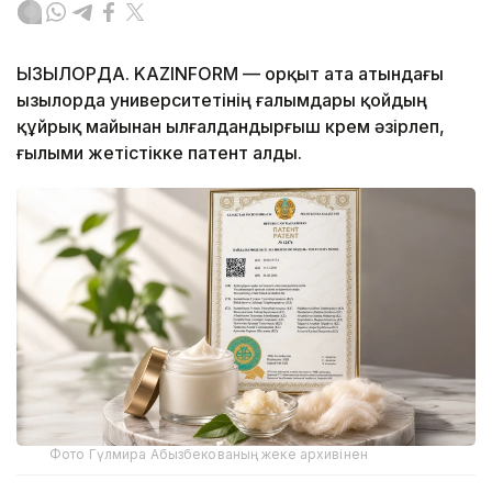
ҚЫЗЫЛОРДА. KAZINFORM — Қорқыт ата атындағы
Қызылорда университетінің ғалымдары қойдың
құйрық майынан ылғалдандырғыш крем әзірлеп,
ғылыми жетістікке патент алды.
Фото Гүлмира Абызбекованың жеке архивінен