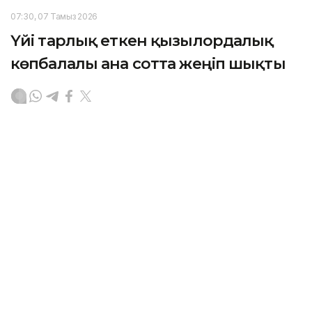
07:30, 07 Тамыз 2026
Үйі тарлық еткен қызылордалық
көпбалалы ана сотта жеңіп шықты
ҚЫЗЫЛОРДА. KAZINFORM — Қызылорда облысының
мамандандырылған ауданаралық әкімшілік соты
көпбалалы ананың тұрғын үй құқығын қорғады.