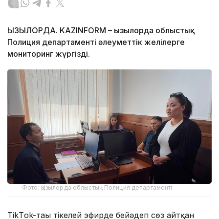
ҚЫЗЫЛОРДА. KAZINFORM – Қызылорда облыстық
Полиция департаменті әлеуметтік желілерге
мониторинг жүргізді.
Фото: Қызылорда облыстық Полиция департаменті
TikТok-тағы тікелей эфирде бейәдеп сөз айтқан