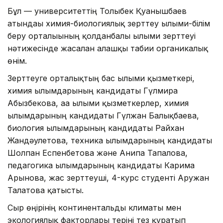
Бұл — университеттің Толыбек Қуанышбаев
атындағы химия-биологиялық зерттеу ғылыми-білім
беру орталығының қолданбалы ғылыми зерттеуі
нәтижесінде жасалған алғашқы табиғи органикалық
өнім.
Зерттеуге орталықтың бас ғылыми қызметкері,
химия ғылымдарының кандидаты Гүлмира
Абызбекова, аға ғылыми қызметкерлер, химия
ғылымдарының кандидаты Гүлжан Балықбаева,
биология ғылымдарының кандидаты Райхан
Жандәулетова, техника ғылымдарының кандидаты
Шолпан Еспенбетова және Анипа Тапалова,
педагогика ғылымдарының кандидаты Карима
Арынова, жас зерттеуші, 4-курс студенті Аружан
Талғатова қатысты.
Сыр өңірінің континентальды климаты мен
экологиялық факторлары теріні тез құрғатып