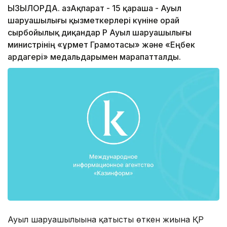
ҚЫЗЫЛОРДА. ҚазАқпарат - 15 қараша - Ауыл
шаруашылығы қызметкерлері күніне орай
сырбойылық диқандар ҚР Ауыл шаруашылығы
министрінің «Құрмет Грамотасы» және «Еңбек
ардагері» медальдарымен марапатталды.
Ауыл шаруашылығына қатысты өткен жиынға ҚР