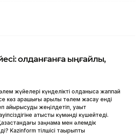
сі: Қолданғанға ыңғайлы,
лем жүйелері күнделікті қолданысқа жаппай
месе көз қарашығы арқылы төлем жасау енді
еп айырысуды жеңілдетіп, уақыт
уіпсіздігіне қатысты күмәнді күшейтеді.
Қазақстандағы заңнама мен әлемдік
і? Kazinform тілшісі тақырыпты