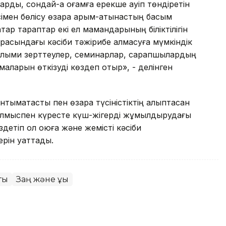
ды, сондай-ақ қоғамға ерекше қауіп төндіретін
сімен бөлісу өзара қарым-қатынастың басым
тар тараптар екі ел мамандарының біліктілігін
арасындағы кәсіби тәжірибе алмасуға мүмкіндік
ылыми зерттеулер, семинарлар, сарапшылардың
амаларын өткізуді көздеп отыр», - делінген
мақтастық пен өзара түсіністіктің қалыптасқан
 қылмыспен күресте күш-жігерді жұмылдырудағы
етіп қол қоюға және жемісті кәсіби
рін қуаттады.
ық
Заң және құқық