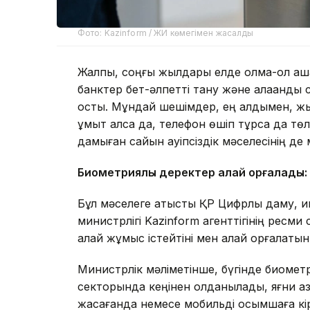
Фото: Kazinform / ЖИ көмегімен жасалды
Жалпы, соңғы жылдары елде қолма-қол ақша
банктер бет-әлпетті тану және алақанды 
қосты. Мұндай шешімдер, ең алдымен, жы
ұмыт қалса да, телефон өшіп тұрса да тө
дамыған сайын қауіпсіздік мәселесінің де
Биометриялық деректер қалай қорғалады:
Бұл мәселеге қатысты ҚР Цифрлық даму, 
министрлігі Kazinform агенттігінің ресм
қалай жұмыс істейтіні мен қалай қорғалатын
Министрлік мәліметінше, бүгінде биомет
секторында кеңінен қолданылады, яғни а
жасағанда немесе мобильді қосымшаға кі