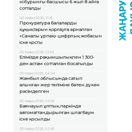
нің бұрынғы басшысы 6 жыл 8 айға
сотталды
06 тамыз 2026, 11:16
Прокуратура балалардың
құқықтарын қорғауға арналған
«Саналы ұрпақ» цифрлық жобасын
іске қосты
05 тамыз 2026, 13:54
Елімізде рақымшылықпен 1 300-
ден астам сотталған босатылды
05 тамыз 2026, 04:34
Жамбыл облысында сатып
алынған жер теліміне бөтен дүкен
рәсімделген
05 тамыз 2026, 02:59
Баянауыл ұлттық паркінде
автоматтандырылған шлагбаум
іске қосылды
05 тамыз 2026, 02:45