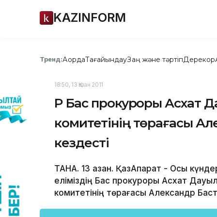
KAZINFORM
Ақорда
Тағайындау
Заң және тәртіп
Дерекқор
Тренд:
18:50, 13 Қазан 2011
ҚР Бас прокуроры Асхат 
комитетінің төрағасы А
кездесті
ТАНА. 13 қазан. ҚазАқпарат - Осы кү
еліміздің Бас прокуроры Асхат Дауы
комитетінің төрағасы Александр Бас