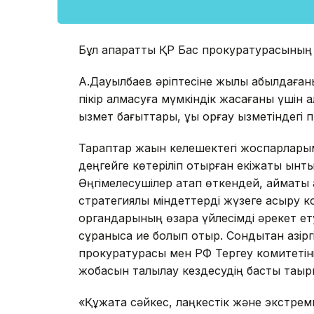
Бұл ақпаратты ҚР Бас прокуратурасының 
А.Дауылбаев әріптесіне жылы қабылдағаны
пікір алмасуға мүмкіндік жасағаны үшін а
қызмет бағыттары, құқық қорғау қызметінде
Тараптар жақын келешектегі жоспарларымен
деңгейге көтеріліп отырған екіжақты ынт
Әңгімелесушілер атап өткендей, аймақтық қау
стратегиялық міндеттерді жүзеге асыру кон
органдарының өзара үйлесімді әрекет етуі
сұранысқа ие болып отыр. Сондықтан қазірг
прокуратурасы мен РФ Тергеу комитетіні
жобасын талқылау кездесудің басты тақы
«Құжатқа сәйкес, лаңкестік және экстре