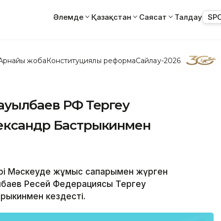
Әлемде
Қазақстан
Саясат
Талдау
SP
Арнайы жоба
Конституциялық реформа
Сайлау-2026
Дауылбаев РФ Тергеу
лександр Бастрыкинмен
ндері Мәскеуде жұмыс сапарымен жүрген
лбаев Ресей Федерациясы Тергеу
трыкинмен кездесті.