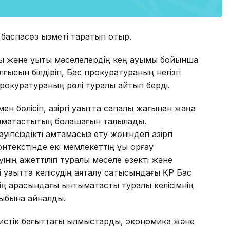
баспасөз қызметі таратып отыр.
 және құқықтық мәселелердің кең ауқымы бойынша
лғысын білдіріп, Бас прокуратураның негізгі
гі прокуратураның рөлі туралы айтып берді.
 бөлісіп, қазіргі уақытта сапалық жағынан жаңа
ымақтастықтың болашағын талқылады.
іпсіздікті қамтамасыз ету жөніндегі қазіргі
текстінде екі мемлекеттің құқық қорғау
нің қажеттілігі туралы мәселе өзекті және
і уақытта келісудің аяқталу сатысындағы ҚР Бас
ң арасындағы ынтымақтастық туралы келісімнің
рыбына айналды.
мистік бағыттағы қылмыстарды, экономика және