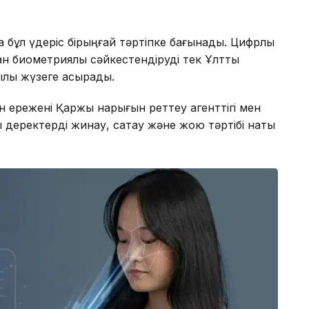
 бұл үдеріс бірыңғай тәртіпке бағынады. Цифрлық
ан биометриялық сәйкестендіруді тек Ұлттық
ылы жүзеге асырады.
 ережені Қаржы нарығын реттеу агенттігі мен
қ деректерді жинау, сақтау және жою тәртібі нақты