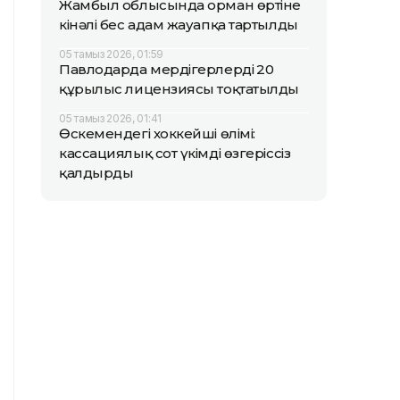
Жамбыл облысында орман өртіне
кінәлі бес адам жауапқа тартылды
05 тамыз 2026, 01:59
Павлодарда мердігерлердің 20
құрылыс лицензиясы тоқтатылды
05 тамыз 2026, 01:41
Өскемендегі хоккейші өлімі:
кассациялық сот үкімді өзгеріссіз
қалдырды