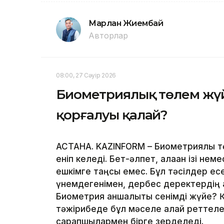
Марлан Жиембай
Авторлар
08:00, 27 Сәуір 2026
Биометриялық төлем жүйе
қорғалуы қалай?
АСТАНА. KAZINFORM – Биометриялық тө
еніп келеді. Бет-әлпет, алақан ізі не
ешкімге таңсық емес. Бұл тәсілдер ес
үнемдегенімен, дербес деректердің қа
Биометрия қаншалықты сенімді жүйе? 
тәжірибеде бұл мәселе қалай реттелед
сарапшылармен бірге зерделеді.