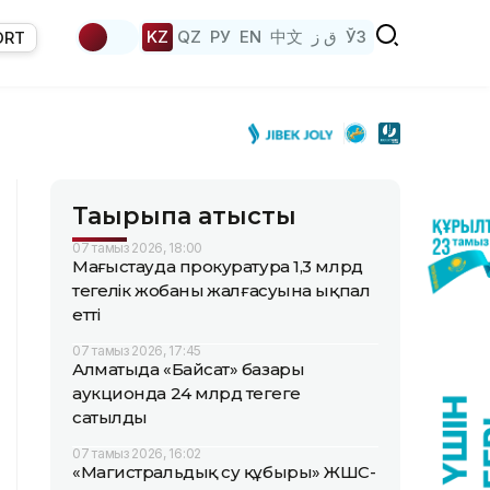
KZ
QZ
РУ
EN
中文
ق ز
ЎЗ
ORT
Тақырыпқа қатысты
07 тамыз 2026, 18:00
Маңғыстауда прокуратура 1,3 млрд
теңгелік жобаның жалғасуына ықпал
етті
07 тамыз 2026, 17:45
Алматыда «Байсат» базары
аукционда 24 млрд теңгеге
сатылды
07 тамыз 2026, 16:02
«Магистральдық су құбыры» ЖШС-