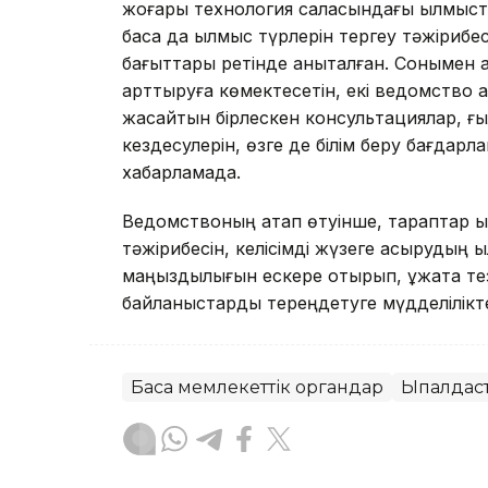
жоғары технология саласындағы қылмыстар
басқа да қылмыс түрлерін тергеу тәжірибе
бағыттары ретінде анықталған. Сонымен қа
арттыруға көмектесетін, екі ведомство 
жасайтын бірлескен консультациялар, ғ
кездесулерін, өзге де білім беру бағдарл
хабарламада.
Ведомствоның атап өтуінше, тараптар ынты
тәжірибесін, келісімді жүзеге асырудың
маңыздылығын ескере отырып, құжатқа тезд
байланыстарды тереңдетуге мүдделілікте
Басқа мемлекеттік органдар
Ықпалдаст