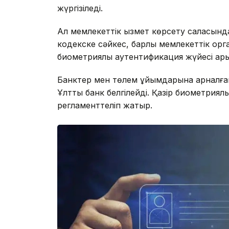
жүргізіледі.
Ал мемлекеттік қызмет көрсету саласында
кодекске сәйкес, барлық мемлекеттік орг
биометриялық аутентификация жүйесі арқ
Банктер мен төлем ұйымдарына арналған
Ұлттық банк белгілейді. Қазір биометриялы
регламенттеліп жатыр.