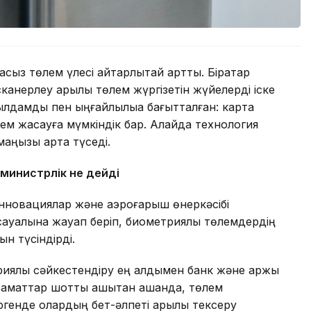
сыз төлем үлесі айтарлықтай артты. Бірқатар
сканерлеу арқылы төлем жүргізетін жүйелерді іске
лдамдық пен ыңғайлылыққа бағытталған: карта
лем жасауға мүмкіндік бар. Алайда технология
 маңызы арта түседі.
 министрлік не дейді
инновациялар және аэроғарыш өнеркәсібі
и сауалына жауап беріп, биометриялық төлемдердің
ын түсіндірді.
риялық сәйкестендіру ең алдымен банк және қаржы
заматтар шотты қашықтан ашқанда, төлем
ргенде олардың бет-әлпеті арқылы тексеру