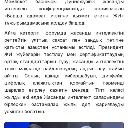
Мемлекет басшысы Дүниежүзілік жасанды
интеллект конференциясында жарияланған
«Барша адамзат игілігіне қызмет ететін ЖИ»
тұжырымдамасына қолдау білдірді.
Айта кетерлігі, форумда жасанды интеллектіні
реттейтін ұлттық саясат пен заңдық тетігіне
қатысты Қазақстан ұстанымы естілді. Президент
ЖИ жүйелерін тестілеу мен сертификаттаудың
ортақ стандарттарын түзу, жасанды интеллектіні
теріс мақсатқа пайдаланудың алдын алу жайын
айтты. Соның ішінде кибершабуыл, дипфейк,
цифрлық алаяқтықтан қорғайтын пәрменді
шаралар әзірлеу қажетін меңзеді. Тіпті келесі
жылды екі елде Жасанды интеллект саласындағы
бірлескен бастамалар жылы деп жариялауды
ұсынған болатын.