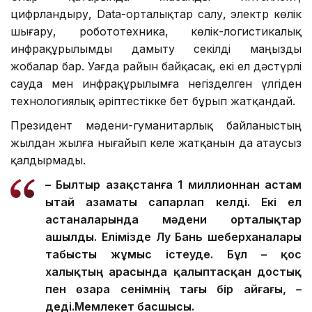
цифрландыру, Data-орталықтар салу, электр көлік
шығару, робототехника, көлік-логистикалық
инфрақұрылымды дамыту секілді маңызды
жобалар бар. Уағда райын байқасақ, екі ел дәстүрлі
сауда мен инфрақұрылымға негізделген үлгіден
технологиялық әріптестікке бет бұрып жатқандай.
Президент мәдени-гуманитарлық байланыстың
жылдан жылға нығайып келе жатқанын да атаусыз
қалдырмады.
– Былтыр Қазақстанға 1 миллионнан астам
Қытай азаматы сапарлап келді. Екі ел
астаналарында мәдени орталықтар
ашылды. Елімізде Лу Бань шеберханалары
табысты жұмыс істеуде. Бұл – қос
халықтың арасында қалыптасқан достық
пен өзара сенімнің тағы бір айғағы, –
деді.
Мемлекет басшысы.