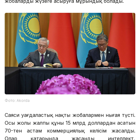
жобаларды жүзеге асыруға мұрындық болады.
Фото: Аkorda
Саяси уағдаластық нақты жобалармен нығая түсті.
Осы жолы жалпы құны 15 млрд доллардан асатын
70-тен астам коммерциялық келісім жасалды.
Олар қатарында жасанды интеллект,