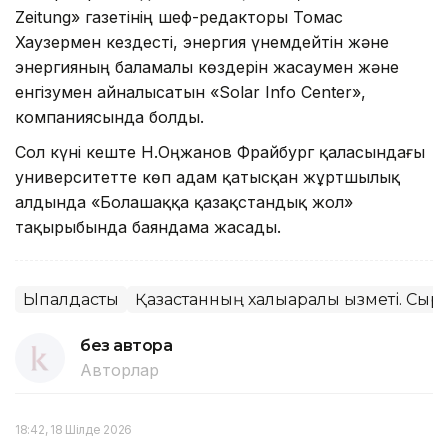
Zeitung» газетінің шеф-редакторы Томас
Хаузермен кездесті, энергия үнемдейтін және
энергияның баламалы көздерін жасаумен және
енгізумен айналысатын «Solar Info Center»,
компаниясында болды.
Сол күні кеште Н.Оңжанов Фрайбург қаласындағы
университетте көп адам қатысқан жұртшылық
алдында «Болашаққа қазақстандық жол»
тақырыбында баяндама жасады.
Ықпалдастық
Қазақстанның халықаралық қызметі. Сырт
без автора
Авторлар
18:42, 18 Шілде 2026