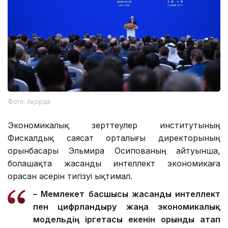
Фото: Ақорда
Экономикалық зерттеулер институтының
Фискалдық саясат орталығы директорының
орынбасары Эльмира Осипованың айтуынша,
болашақта жасанды интеллект экономикаға
орасан әсерін тигізуі ықтимал.
– Мемлекет басшысы жасанды интеллект
пен цифрландыру жаңа экономикалық
модельдің іргетасы екенін орынды атап