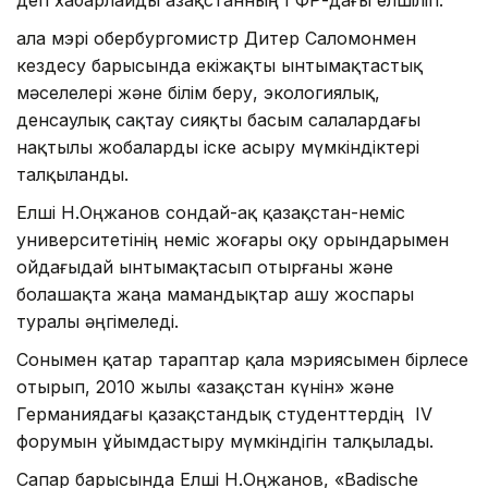
Қала мэрі обербургомистр Дитер Саломонмен
кездесу барысында екіжақты ынтымақтастық
мәселелері және білім беру, экологиялық,
денсаулық сақтау сияқты басым салалардағы
нақтылы жобаларды іске асыру мүмкіндіктері
талқыланды.
Елші Н.Оңжанов сондай-ақ қазақстан-неміс
университетінің неміс жоғары оқу орындарымен
ойдағыдай ынтымақтасып отырғаны және
болашақта жаңа мамандықтар ашу жоспары
туралы әңгімеледі.
Сонымен қатар тараптар қала мэриясымен бірлесе
отырып, 2010 жылы «Қазақстан күнін» және
Германиядағы қазақстандық студенттердің IV
форумын ұйымдастыру мүмкіндігін талқылады.
Сапар барысында Елші Н.Оңжанов, «Badische