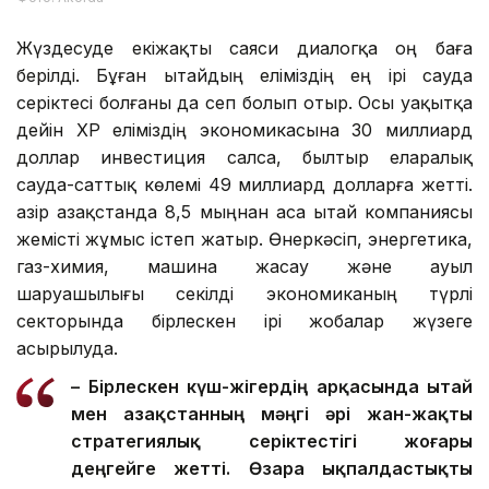
Жүздесуде екіжақты саяси диалогқа оң баға
берілді. Бұған Қытайдың еліміздің ең ірі сауда
серіктесі болғаны да сеп болып отыр. Осы уақытқа
дейін ҚХР еліміздің экономикасына 30 миллиард
доллар инвестиция салса, былтыр еларалық
сауда-саттық көлемі 49 миллиард долларға жетті.
Қазір Қазақстанда 8,5 мыңнан аса Қытай компаниясы
жемісті жұмыс істеп жатыр. Өнеркәсіп, энергетика,
газ-химия, машина жасау және ауыл
шаруашылығы секілді экономиканың түрлі
секторында бірлескен ірі жобалар жүзеге
асырылуда.
– Бірлескен күш-жігердің арқасында Қытай
мен Қазақстанның мәңгі әрі жан-жақты
стратегиялық серіктестігі жоғары
деңгейге жетті. Өзара ықпалдастықты