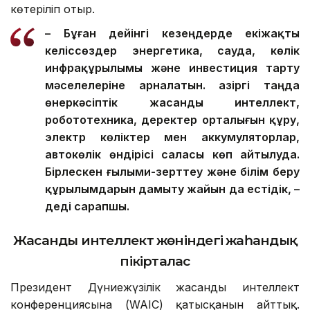
көтеріліп отыр.
– Бұған дейінгі кезеңдерде екіжақты
келіссөздер энергетика, сауда, көлік
инфрақұрылымы және инвестиция тарту
мәселелеріне арналатын. Қазіргі таңда
өнеркәсіптік жасанды интеллект,
робототехника, деректер орталығын құру,
электр көліктер мен аккумуляторлар,
автокөлік өндірісі саласы көп айтылуда.
Бірлескен ғылыми-зерттеу және білім беру
құрылымдарын дамыту жайын да естідік, –
деді сарапшы.
Жасанды интеллект жөніндегі жаһандық
пікірталас
Президент Дүниежүзілік жасанды интеллект
конференциясына (WAIC) қатысқанын айттық.