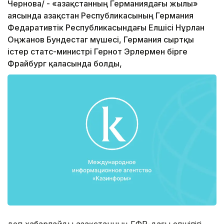
Чернова/ - «Қазақстанның Германиядағы жылы»
аясында Қазақстан Республикасының Германия
Федаративтік Республикасындағы Елшісі Нұрлан
Оңжанов Бундестаг мүшесі, Германия сыртқы
істер статс-министрі Гернот Эрлермен бірге
Фрайбург қаласында болды,
деп хабарлайды Қазақстанның ГФР-дағы елшілігі.