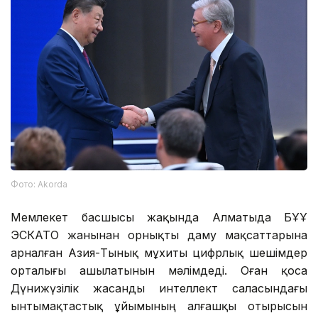
Фото: Аkorda
Мемлекет басшысы жақында Алматыда БҰҰ
ЭСКАТО жанынан орнықты даму мақсаттарына
арналған Азия-Тынық мұхиты цифрлық шешімдер
орталығы ашылатынын мәлімдеді. Оған қоса
Дүнижүзілік жасанды интеллект саласындағы
ынтымақтастық ұйымының алғашқы отырысын