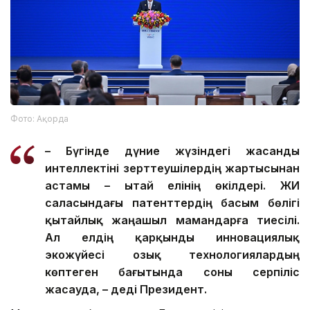
Фото: Ақорда
– Бүгінде дүние жүзіндегі жасанды
интеллектіні зерттеушілердің жартысынан
астамы – Қытай елінің өкілдері. ЖИ
саласындағы патенттердің басым бөлігі
қытайлық жаңашыл мамандарға тиесілі.
Ал елдің қарқынды инновациялық
экожүйесі озық технологиялардың
көптеген бағытында соны серпіліс
жасауда, – деді Президент.