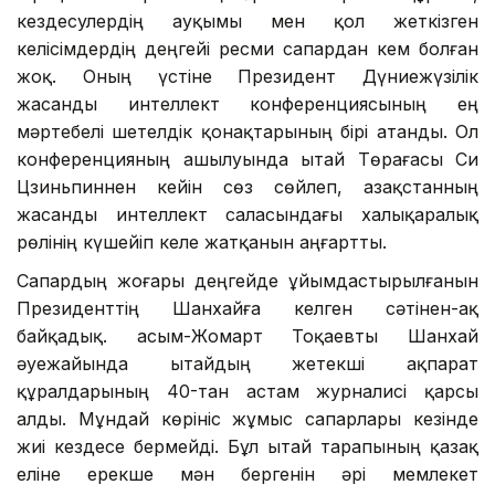
кездесулердің ауқымы мен қол жеткізген
келісімдердің деңгейі ресми сапардан кем болған
жоқ. Оның үстіне Президент Дүниежүзілік
жасанды интеллект конференциясының ең
мәртебелі шетелдік қонақтарының бірі атанды. Ол
конференцияның ашылуында Қытай Төрағасы Си
Цзиньпиннен кейін сөз сөйлеп, Қазақстанның
жасанды интеллект саласындағы халықаралық
рөлінің күшейіп келе жатқанын аңғартты.
Сапардың жоғары деңгейде ұйымдастырылғанын
Президенттің Шанхайға келген сәтінен-ақ
байқадық. Қасым-Жомарт Тоқаевты Шанхай
әуежайында Қытайдың жетекші ақпарат
құралдарының 40-тан астам журналисі қарсы
алды. Мұндай көрініс жұмыс сапарлары кезінде
жиі кездесе бермейді. Бұл Қытай тарапының қазақ
еліне ерекше мән бергенін әрі мемлекет