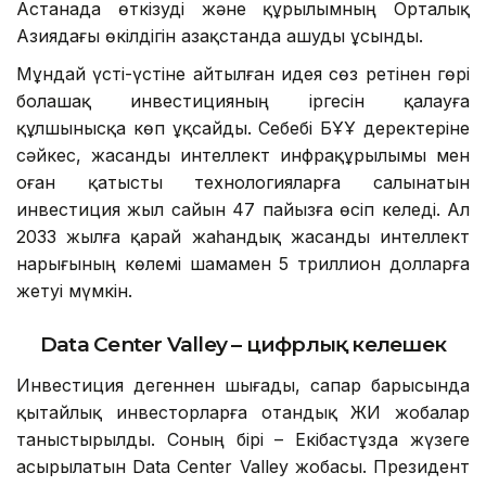
Астанада өткізуді және құрылымның Орталық
Азиядағы өкілдігін Қазақстанда ашуды ұсынды.
Мұндай үсті-үстіне айтылған идея сөз ретінен гөрі
болашақ инвестицияның іргесін қалауға
құлшынысқа көп ұқсайды. Себебі БҰҰ деректеріне
сәйкес, жасанды интеллект инфрақұрылымы мен
оған қатысты технологияларға салынатын
инвестиция жыл сайын 47 пайызға өсіп келеді. Ал
2033 жылға қарай жаһандық жасанды интеллект
нарығының көлемі шамамен 5 триллион долларға
жетуі мүмкін.
Data Center Valley – цифрлық келешек
Инвестиция дегеннен шығады, сапар барысында
қытайлық инвесторларға отандық ЖИ жобалар
таныстырылды. Соның бірі – Екібастұзда жүзеге
асырылатын Data Center Valley жобасы. Президент