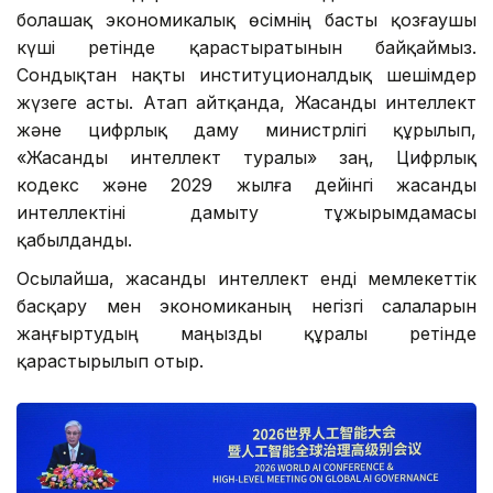
болашақ экономикалық өсімнің басты қозғаушы
күші ретінде қарастыратынын байқаймыз.
Сондықтан нақты институционалдық шешімдер
жүзеге асты. Атап айтқанда, Жасанды интеллект
және цифрлық даму министрлігі құрылып,
«Жасанды интеллект туралы» заң, Цифрлық
кодекс және 2029 жылға дейінгі жасанды
интеллектіні дамыту тұжырымдамасы
қабылданды.
Осылайша, жасанды интеллект енді мемлекеттік
басқару мен экономиканың негізгі салаларын
жаңғыртудың маңызды құралы ретінде
қарастырылып отыр.