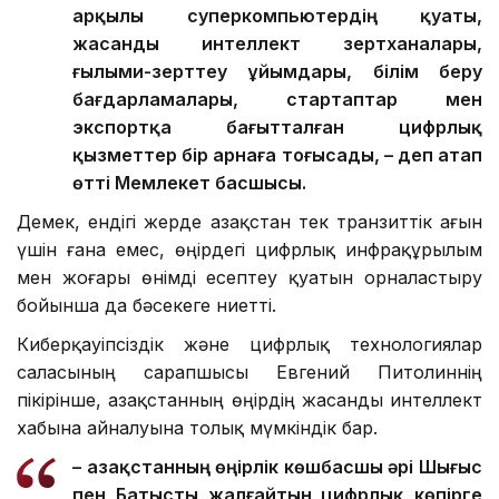
арқылы суперкомпьютердің қуаты,
жасанды интеллект зертханалары,
ғылыми-зерттеу ұйымдары, білім беру
бағдарламалары, стартаптар мен
экспортқа бағытталған цифрлық
қызметтер бір арнаға тоғысады, – деп атап
өтті Мемлекет басшысы.
Демек, ендігі жерде Қазақстан тек транзиттік ағын
үшін ғана емес, өңірдегі цифрлық инфрақұрылым
мен жоғары өнімді есептеу қуатын орналастыру
бойынша да бәсекеге ниетті.
Киберқауіпсіздік және цифрлық технологиялар
саласының сарапшысы Евгений Питолиннің
пікірінше, Қазақстанның өңірдің жасанды интеллект
хабына айналуына толық мүмкіндік бар.
– Қазақстанның өңірлік көшбасшы әрі Шығыс
пен Батысты жалғайтын цифрлық көпірге