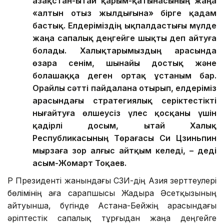
Қазақстан-Қытай қарым-қатынасының жаңа
«алтын отыз жылдығына» бірге қадам
бастық. Елдеріміздің ықпалдастығы мүлде
жаңа сапалық деңгейге шықты деп айтуға
болады. Халықтарымыздың арасында
өзара сенім, шынайы достық және
болашаққа деген ортақ ұстаным бар.
Орайлы сәтті пайдалана отырып, елдеріміз
арасындағы стратегиялық серіктестікті
нығайтуға өлшеусіз үлес қосқаны үшін
қадірлі досым, Қытай Халық
Республикасының Төрағасы Си Цзиньпин
мырзаға зор алғыс айтқым келеді, – деді
Қасым-Жомарт Тоқаев.
ҚР Президенті жанындағы ҚСЗИ-дің Азия зерттеулері
бөлімінің аға сарапшысы Жадыра Әсетқызының
айтуынша, бүгінде Астана-Бейжің арасындағы
әріптестік сапалық тұрғыдан жаңа деңгейге