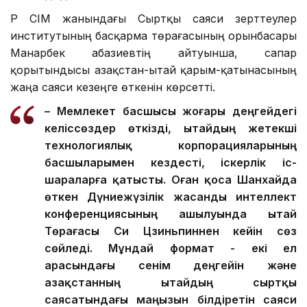
ҚР СІМ жанындағы Сыртқы саяси зерттеулер
институтының басқарма төрағасының орынбасары
Манарбек Қабазиевтің айтуынша, сапар
қорытындысы Қазақстан-Қытай қарым-қатынасының
жаңа саяси кезеңге өткенін көрсетті.
– Мемлекет басшысы жоғары деңгейдегі
келіссөздер өткізді, Қытайдың жетекші
технологиялық корпорацияларының
басшыларымен кездесті, іскерлік іс-
шараларға қатысты. Оған қоса Шанхайда
өткен Дүниежүзілік жасанды интеллект
конференциясының ашылуында Қытай
Төрағасы Си Цзиньпиннен кейін сөз
сөйледі. Мұндай формат - екі ел
арасындағы сенім деңгейін және
Қазақстанның Қытайдың сыртқы
саясатындағы маңызын білдіретін саяси