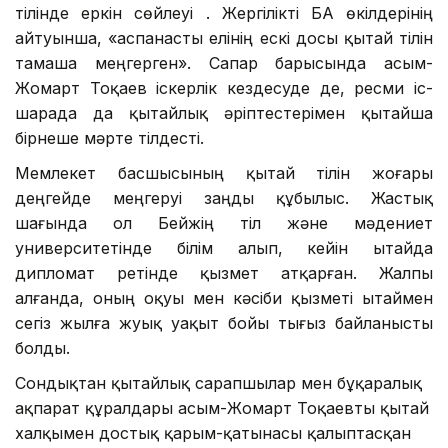
тілінде еркін сөйлеуі . Жергілікті БАҚ өкілдерінің
айтуынша, «аспанасты елінің ескі досы қытай тілін
тамаша меңгерген». Сапар барысында Қасым-
Жомарт Тоқаев іскерлік кездесуде де, ресми іс-
шарада да қытайлық әріптестерімен қытайша
бірнеше мәрте тілдесті.
Мемлекет басшысының қытай тілін жоғары
деңгейде меңгеруі заңды құбылыс. Жастық
шағында ол Бейжің тіл және мәдениет
университетінде білім алып, кейін Қытайда
дипломат ретінде қызмет атқарған. Жалпы
алғанда, оның оқуы мен кәсіби қызметі Қытаймен
сегіз жылға жуық уақыт бойы тығыз байланысты
болды.
Сондықтан қытайлық сарапшылар мен бұқаралық
ақпарат құралдары Қасым-Жомарт Тоқаевты қытай
халқымен достық қарым-қатынасы қалыптасқан