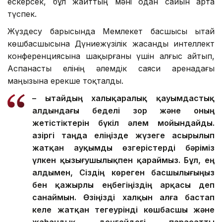
ескерсек, бұл жайттың мәні одан сайын арта
түспек.
Жүздесу барысында Мемлекет басшысы Қытай
көшбасшысына Дүниежүзілік жасанды интеллект
конференциясына шақырғаны үшін алғыс айтып,
Аспанасты елінің әлемдік саяси аренадағы
маңызына ерекше тоқталды.
– Қытайдың халықаралық қауымдастық
алдындағы беделі зор және оның
жетістіктерін бүкіл әлем мойындайды.
Қазіргі таңда еліңізде жүзеге асырылып
жатқан ауқымды өзгерістерді бәріміз
үлкен қызығушылықпен қараймыз. Бұл, ең
алдымен, Сіздің көреген басшылығыңыз
бен қажырлы еңбегіңіздің арқасы деп
санаймын. Өзіңізді халқын алға бастап
келе жатқан тегеурінді көшбасшы және
жаһандық деңгейдегі парасатты