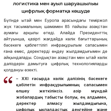
логистика мен ауыл шаруашылығы
цифрлық форматқа көшуде
Бүгінде Қытай мен Еуропа арасындағы теміржол
жүк тасымалының шамамен 85 пайызы Қазақстан
аумағы арқылы өтеді. Алайда Президенттің
айтуынша, қазіргі жағдайда көлік бағыттарының
бәсекеге қабілеттілігі инфрақұрылым сапасымен
ғана емес, деректерді өңдеу жылдамдығымен де
айқындалады. Сондықтан Қазақстан мен Қытай көлік
дәліздерін дамытуға цифрлық технологияларды
қолдануы өзекті.
– XXI ғасырда көлік дәлізінің бәсекеге
қабілетін инфрақұрылымның сапасымен
өлшеу жеткіліксіз. Қазір мұндай
жобалардың табысты болуы, ең алдымен,
деректер алмасу жылдамдығына,
цифрлық ықпалдастық деңгейіне және