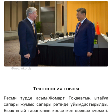
Фото: Аkorda
Технология тоғысы
Ресми түрде Қасым-Жомарт Тоқаевтың Қытайға
сапары жұмыс сапары ретінде ұйымдастырылды.
Бірақ Қытай тарапының көрсеткен ерекше құрметі,