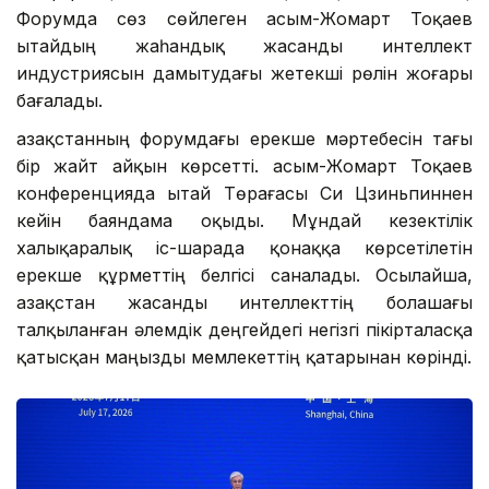
Форумда сөз сөйлеген Қасым-Жомарт Тоқаев
Қытайдың жаһандық жасанды интеллект
индустриясын дамытудағы жетекші рөлін жоғары
бағалады.
Қазақстанның форумдағы ерекше мәртебесін тағы
бір жайт айқын көрсетті. Қасым-Жомарт Тоқаев
конференцияда Қытай Төрағасы Си Цзиньпиннен
кейін баяндама оқыды. Мұндай кезектілік
халықаралық іс-шарада қонаққа көрсетілетін
ерекше құрметтің белгісі саналады. Осылайша,
Қазақстан жасанды интеллекттің болашағы
талқыланған әлемдік деңгейдегі негізгі пікірталасқа
қатысқан маңызды мемлекеттің қатарынан көрінді.