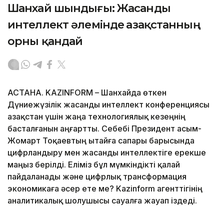
Шанхай шындығы: Жасанды
интеллект әлемінде Қазақстанның
орны қандай
АСТАНА. KAZINFORM – Шанхайда өткен
Дүниежүзілік жасанды интеллект конференциясы
Қазақстан үшін жаңа технологиялық кезеңнің
басталғанын аңғартты. Себебі Президент Қасым-
Жомарт Тоқаевтың Қытайға сапары барысында
цифрландыру мен жасанды интеллектіге ерекше
маңыз берілді. Еліміз бұл мүмкіндікті қалай
пайдаланады және цифрлық трансформация
экономикаға әсер ете ме? Kazinform агенттігінің
аналитикалық шолушысы сауалға жауап іздеді.