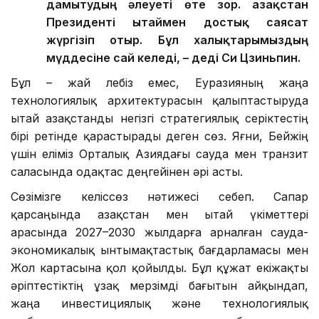
дамытудың әлеуеті өте зор. Қазақстан
Президенті Қытаймен достық саясат
жүргізіп отыр. Бұл халықтарымыздың
мүддесіне сай келеді, – деді Си Цзиньпин.
Бұл – жай лебіз емес, Еуразияның жаңа
технологиялық архитектурасын қалыптастыруда
Қытай Қазақстанды негізгі стратегиялық серіктестің
бірі ретінде қарастырады деген сөз. Яғни, Бейжің
үшін еліміз Орталық Азиядағы сауда мен транзит
саласында одақтас деңгейінен әрі асты.
Сөзімізге келіссөз нәтижесі себеп. Сапар
қарсаңында Қазақстан мен Қытай үкіметтері
арасында 2027–2030 жылдарға арналған сауда-
экономикалық ынтымақтастық бағдарламасы мен
Жол картасына қол қойылды. Бұл құжат екіжақты
әріптестіктің ұзақ мерзімді бағытын айқындап,
жаңа инвестициялық және технологиялық