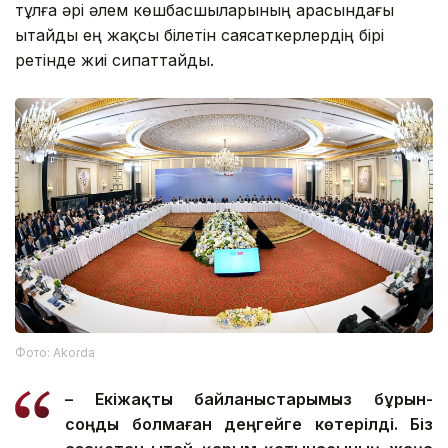
тұлға әрі әлем көшбасшыларының арасындағы
Қытайды ең жақсы білетін саясаткерлердің бірі
ретінде жиі сипаттайды.
Фото: Аkorda
– Екіжақты байланыстарымыз бұрын-
соңды болмаған деңгейге көтерілді. Біз