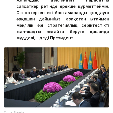
саясаткер ретінде ерекше құрметтеймін.
Сіз көтерген игі бастамаларды қолдауға
әрқашан дайынбыз. Қазақстан Қытаймен
мәңгілік әрі стратегиялық серіктестікті
жан-жақты нығайта беруге қашанда
мүдделі, – деді Президент.
Фото: Аkorda