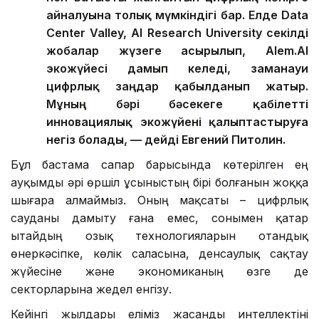
айналуына толық мүмкіндігі бар. Елде Data
Center Valley, AI Research University секілді
жобалар жүзеге асырылып, Alem.AI
экожүйесі дамып келеді, заманауи
цифрлық заңдар қабылданып жатыр.
Мұның бәрі бәсекеге қабілетті
инновациялық экожүйені қалыптастыруға
негіз болады, — дейді Евгений Питолин.
Бұл бастама сапар барысында көтерілген ең
ауқымды әрі өршіл ұсыныстың бірі болғанын жоққа
шығара алмаймыз. Оның мақсаты – цифрлық
сауданы дамыту ғана емес, сонымен қатар
Қытайдың озық технологияларын отандық
өнеркәсіпке, көлік саласына, денсаулық сақтау
жүйесіне және экономиканың өзге де
секторларына жедел енгізу.
Кейінгі жылдары еліміз жасанды интеллектіні