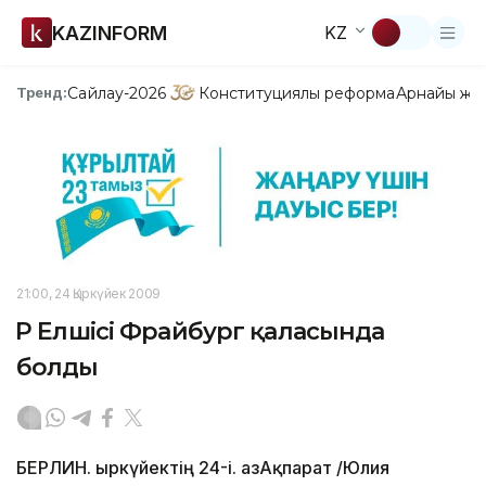
KAZINFORM
KZ
Сайлау-2026
Конституциялық реформа
Арнайы жо
Тренд:
21:00, 24 Қыркүйек 2009
ҚР Елшісі Фрайбург қаласында
болды
БЕРЛИН. Қыркүйектің 24-і. ҚазАқпарат /Юлия