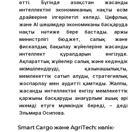
өтті. Бүгінде Қазақстан жасанды
интеллектіні экономиканың нақты өсім
драйверіне ілгерілетіп келеді.
Цифрлық
және AI шешімдер экономиканы басқаруда
нақты нәтиже бере бастады. Қаржы
министрлігі бюджет, салық және
фискалдық бақылау жүйелеріне жасанды
интеллект құралдарын енгізуде.
Ақпараттық жүйелер салық және кедендік
әкімшілендіруді, қазынашылықты,
мемлекеттік сатып алуды, стратегиялық
жоспарлау мен аудит
ті қамтиды
. Жалпы,
жасанды интеллекті
ні
енгізу мемлекеттік
қаржыны басқаруды анағұрлым ашық әрі
икемді етуге мүмкіндік береді,
–
деді
Эльмира Осипова
.
Smart Cargo және AgriTech: көлік-