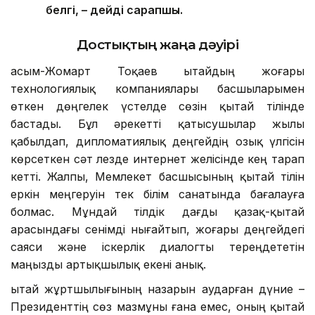
белгі, – дейді сарапшы.
Достықтың жаңа дәуірі
Қасым-Жомарт Тоқаев Қытайдың жоғары
технологиялық компаниялары басшыларымен
өткен дөңгелек үстелде сөзін қытай тілінде
бастады. Бұл әрекетті қатысушылар жылы
қабылдап, дипломатиялық деңгейдің озық үлгісін
көрсеткен сәт лезде интернет желісінде кең тарап
кетті. Жалпы, Мемлекет басшысының қытай тілін
еркін меңгеруін тек білім санатында бағалауға
болмас. Мұндай тілдік дағды қазақ-қытай
арасындағы сенімді нығайтып, жоғары деңгейдегі
саяси және іскерлік диалогты тереңдететін
маңызды артықшылық екені анық.
Қытай жұртшылығының назарын аударған дүние –
Президенттің сөз мазмұны ғана емес, оның қытай