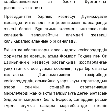
көшбасшысының ат басын бұрғанына
ризашылығы іспетті.
Президенттің барлық кездесуі Дүниежүзілік
жасанды интеллект конференциясы қарсаңында
өткені белгілі. Бұл жиын жасанды интеллектінің
келешегін талқылайтын әлемдегі жетекші
халықаралық алаңның бірі саналады.
Екі ел көшбасшылары арасындағы келіссөздердің
форматы да ерекше. Қасым-Жомарт Тоқаев пен Си
Цзиньпиннің кездесуі бастапқыда жоспарланған
уақыттан екі есе ұзаққа созылып, тура бір сағатқа
жалғасты. Дипломатиялық тәжірибеде
келіссөздердің осылайша ұзартылуы тараптардың
өзара сенімін, сондай-ақ стратегиялық
мәселелерді жан-жақты талқылауға деген ынтасын
білдіретін маңызды белгі. Әсіресе, сапардың ресми
түрде жұмыс сапары мәртебесінде өткенін