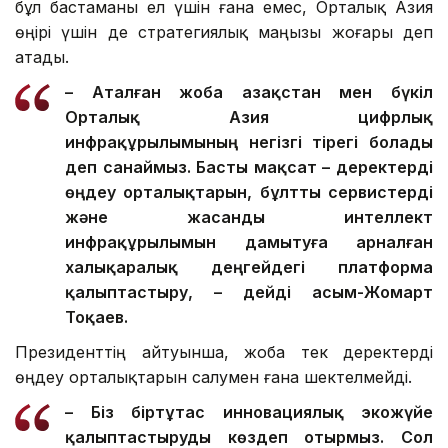
бұл бастаманы ел үшін ғана емес, Орталық Азия
өңірі үшін де стратегиялық маңызы жоғары деп
атады.
– Аталған жоба Қазақстан мен бүкіл
Орталық Азия цифрлық
инфрақұрылымының негізгі тірегі болады
деп санаймыз. Басты мақсат – деректерді
өңдеу орталықтарын, бұлтты сервистерді
және жасанды интеллект
инфрақұрылымын дамытуға арналған
халықаралық деңгейдегі платформа
қалыптастыру, – дейді Қасым-Жомарт
Тоқаев.
Президенттің айтуынша, жоба тек деректерді
өңдеу орталықтарын салумен ғана шектелмейді.
– Біз біртұтас инновациялық экожүйе
қалыптастыруды көздеп отырмыз. Сол