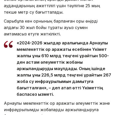
аудандарының қажеттілігі үшін тәулігіне 25 мың
текше метр су бағытталады.
Сарыбұлақ кен орнының барланған қоры өңірді
алдағы 30 жыл бойы тұрақты ауыз сумен
қамтамасыз етуге жеткілікті.
«2024-2026 жылдар аралығында Арнаулы
мемлекеттік қор қаражаты есебінен Үкімет
жалпы құны 610 млрд теңгені құрайтын 500-
ден астам әлеуметтік жобаны
қаржыландыруды мақұлдады. Оның ішінде
жалпы құны 226,5 млрд теңгені құрайтын 267
жоба су инфрақұрылымын дамытуға
бағытталған», – деп атап өтті Үкіметтің
баспасөз қызметі.
Арнаулы мемлекеттік қор қаражаты әлеуметтік және
инфрақұрылымдық жобаларды қаржыландыруға