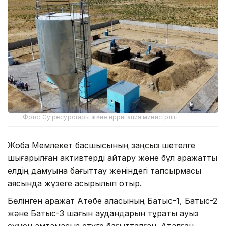
Фото: Су ресурстары және ирригация министрлігі
Жоба Мемлекет басшысының заңсыз шетелге
шығарылған активтерді қайтару және бұл қаражатты
елдің дамуына бағыттау жөніндегі тапсырмасы
аясында жүзеге асырылып отыр.
Бөлінген қаражат Ақтөбе қаласының Батыс-1, Батыс-2
және Батыс-3 шағын аудандарын тұрақты ауыз
сумен қамтамасыз етуге бағытталған. Аталған