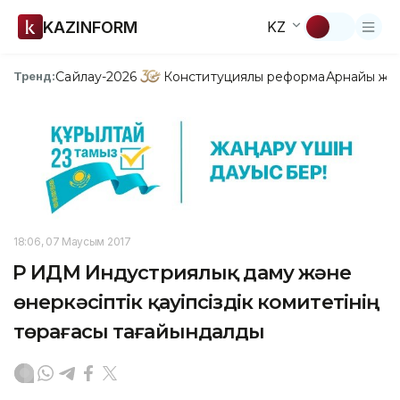
KAZINFORM
KZ
Сайлау-2026
Конституциялық реформа
Арнайы жо
Тренд:
18:06, 07 Маусым 2017
ҚР ИДМ Индустриялық даму және
өнеркәсіптік қауіпсіздік комитетінің
төрағасы тағайындалды