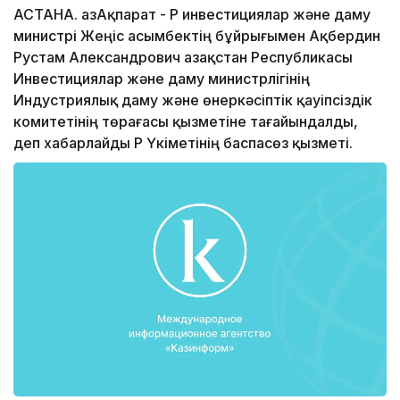
АСТАНА. ҚазАқпарат - ҚР инвестициялар және даму
министрі Жеңіс Қасымбектің бұйрығымен Ақбердин
Рустам Александрович Қазақстан Республикасы
Инвестициялар және даму министрлігінің
Индустриялық даму және өнеркәсіптік қауіпсіздік
комитетінің төрағасы қызметіне тағайындалды,
деп хабарлайды ҚР Үкіметінің баспасөз қызметі.