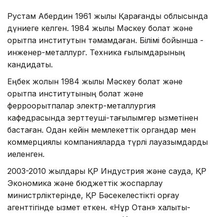
Рустам Ақбердин 1961 жылы Қарағанды облысында
дүниеге келген. 1984 жылы Мәскеу болат және
қорытпа институтын тәмамдаған. Білімі бойынша -
инженер-металлург. Техника ғылымдарының
кандидаты.
Еңбек жолын 1984 жылы Мәскеу болат және
қорытпа институтының болат және
ферроқорытпалар электр-металлургия
кафедрасында зерттеуші-тағылымгер қызметінен
бастаған. Одан кейін мемлекеттік органдар мен
коммерциялық компанияларда түрлі лауазымдарды
иеленген.
2003-2010 жылдары ҚР Индустрия және сауда, ҚР
Экономика және бюджеттік жоспарлау
министрліктерінде, ҚР Бәсекелестікті қорғау
агенттігінде қызмет еткен. «Нұр Отан» халықтық-