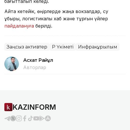
бағытталып келеді.
Айта кетейік, өңірлерде жаңа вокзалдар, су
құбыры, логистикалық хаб және тұрғын үйлер
пайдалануға
берілді.
Заңсыз активтер
ҚР Үкіметі
Инфрақұрылым
Асхат Райқұл
Авторлар
KAZINFORM