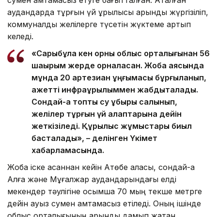
аудандарда тұрғын үй құрылысы қарқынды жүргізіліп,
коммуналдық желілерге түсетін жүктеме артып
келеді.
«Сарыбұлақ кен орны облыс орталығынан 56
шақырым жерде орналасқан. Жоба аясында
мұнда 20 артезиан ұңғымасы бұрғыланып,
қажетті инфрақұрылыммен жабдықталады.
Сондай-ақ топтық су құбыры салынып,
желілер тұрғын үй алаптарына дейін
жеткізіледі. Құрылыс жұмыстары биыл
басталады», – делінген Үкімет
хабарламасында.
Жоба іске асқаннан кейін Ақтөбе қаласы, сондай-ақ
Алға және Мұғалжар аудандарындағы елді
мекендер тәулігіне қосымша 70 мың текше метрге
дейін ауыз сумен қамтамасыз етіледі. Оның ішінде
облыс орталығының қарқынды дамып жатқан