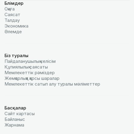
Бөлімдер
Оқиға
Саясат
Талдау
Экономика
Әлемде
Біз туралы
Пайдаланушылық келiciм
Құпиялылық саясаты
Мемлекеттік рәміздер
Жемқорлыққа қарсы шаралар
Мемлекеттік сатып алу туралы мәлiметтер
Басқалар
Сайт картасы
Байланыс
Жарнама