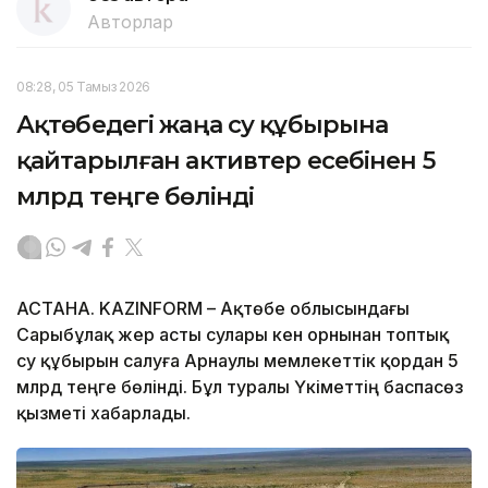
Авторлар
08:28, 05 Тамыз 2026
Ақтөбедегі жаңа су құбырына
қайтарылған активтер есебінен 5
млрд теңге бөлінді
АСТАНА. KAZINFORM – Ақтөбе облысындағы
Сарыбұлақ жер асты сулары кен орнынан топтық
су құбырын салуға Арнаулы мемлекеттік қордан 5
млрд теңге бөлінді. Бұл туралы Үкіметтің баспасөз
қызметі хабарлады.