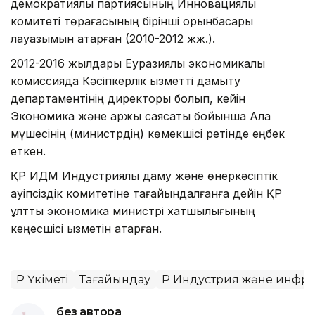
демократиялық партиясының Инновациялық
комитеті төрағасының бірінші орынбасары
лауазымын атқарған (2010-2012 жж.).
2012-2016 жылдары Еуразиялық экономикалық
комиссияда Кәсіпкерлік қызметті дамыту
департаментінің директоры болып, кейін
Экономика және қаржы саясаты бойынша Алқа
мүшесінің (министрдің) көмекшісі ретінде еңбек
еткен.
ҚР ИДМ Индустриялық даму және өнеркәсіптік
қауіпсіздік комитетіне тағайындалғанға дейін ҚР
ұлттық экономика министрі хатшылығының
кеңесшісі қызметін атқарған.
ҚР Үкіметі
Тағайындау
ҚР Индустрия және инфр
без автора