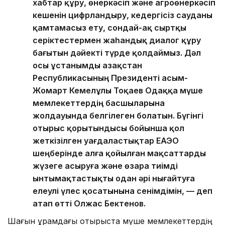
хабтар құру, өнеркәсіп және агроөнеркәсіп
кешенін цифрландыру, кедергісіз сауданы
қамтамасыз ету, сондай-ақ сыртқы
серіктестермен жаһандық диалог құру
бағытын дәйекті түрде қолдаймыз. Дәл
осы ұстанымды Қазақстан
Республикасының Президенті Қасым-
Жомарт Кемелұлы Тоқаев Одаққа мүше
мемлекеттердің басшыларына
жолдауында белгілеген болатын. Бүгінгі
отырыс қорытындысы бойынша қол
жеткізілген уағдаластықтар ЕАЭО
шеңберінде алға қойылған мақсаттарды
жүзеге асыруға және өзара тиімді
ынтымақтастықты одан әрі нығайтуға
елеулі үлес қосатынына сенімдімін, — деп
атап өтті Олжас Бектенов.
Шағын құрамдағы отырыста мүше мемлекеттердің