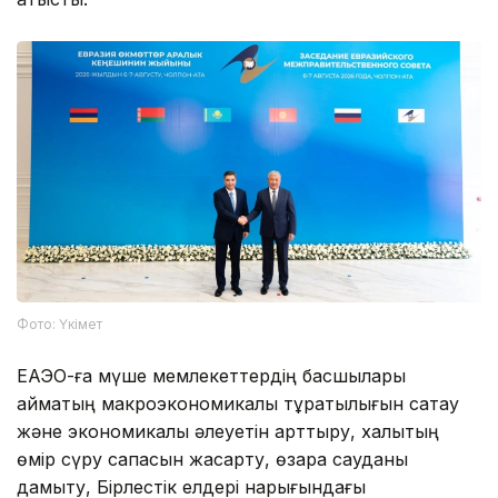
Фото: Үкімет
ЕАЭО-ға мүше мемлекеттердің басшылары
аймақтың макроэкономикалық тұрақтылығын сақтау
және экономикалық әлеуетін арттыру, халықтың
өмір сүру сапасын жақсарту, өзара сауданы
дамыту, Бірлестік елдері нарығындағы