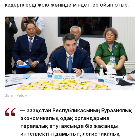
кедергілерді жою жөнінде міндеттер қойып отыр.
Фото: Үкімет
— Қазақстан Республикасының Еуразиялық
экономикалық одақ органдарына
төрағалық етуі аясында біз жасанды
интеллектіні дамытып, логистикалық