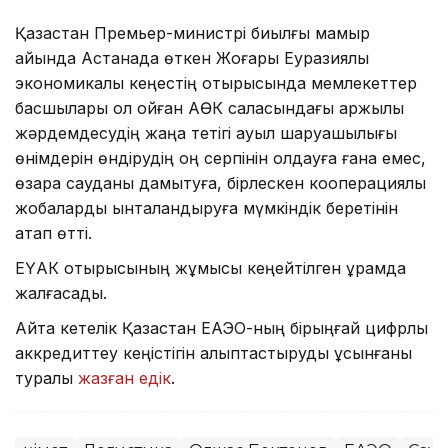
Қазақстан Премьер-министрі биылғы мамыр
айында Астанада өткен Жоғары Еуразиялық
экономикалық кеңестің отырысында мемлекеттер
басшылары қол қойған АӨК саласындағы қаржылық
жәрдемдесудің жаңа тетігі ауыл шаруашылығы
өнімдерін өндірудің оң серпінін қолдауға ғана емес,
өзара сауданы дамытуға, бірлескен кооперациялық
жобаларды ынталандыруға мүмкіндік беретінін
атап өтті.
ЕҮАК отырысының жұмысы кеңейтілген құрамда
жалғасады.
Айта кетелік Қазақстан ЕАЭО-ның бірыңғай цифрлық
аккредиттеу кеңістігін қалыптастыруды ұсынғаны
туралы
жазған едік
.