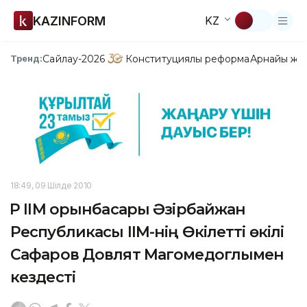
KAZINFORM
KZ
Сайлау-2026
Конституциялық реформа
Арнайы жо
Тренд:
18:49, 09 Шілде 2010
ҚР ІІМ орынбасары Әзірбайжан
Республикасы ІІМ-нің Өкілетті өкілі
Сафаров Довлят Магомедоглымен
кездесті