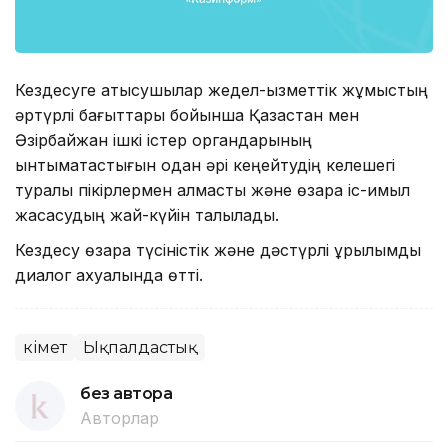
Кездесуге қатысушылар жедел-қызметтік жұмыстың
әртүрлі бағыттары бойынша Қазақстан мен
Әзірбайжан ішкі істер органдарының
ынтымақтастығын одан әрі кеңейтудің келешегі
туралы пікірлермен алмасты және өзара іс-қимыл
жасасудың жай-күйін талқылады.
Кездесу өзара түсіністік және дәстүрлі құрылымдық
диалог ахуалында өтті.
Үкімет
Ықпалдастық
без автора
Авторлар