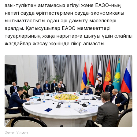
азық-түлікпен қамтамасыз етілуі және ЕАЭО-ның
негізгі сауда әріптестерімен сауда-экономикалық
ынтымақтастықты одан әрі дамыту мәселелері
қаралды. Қатысушылар ЕАЭО мемлекеттері
тауарларының жаңа нарықтарға шығуы үшін қолайлы
жағдайлар жасау жөнінде пікір алмасты.
Фото: Үкімет