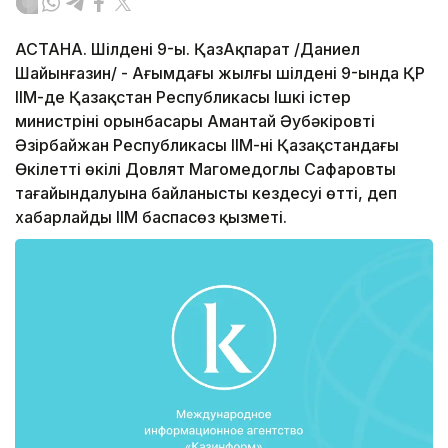
АСТАНА. Шілденің 9-ы. ҚазАқпарат /Даниел
Шайынғазин/ - Ағымдағы жылғы шілденің 9-ында ҚР
ІІМ-де Қазақстан Республикасы Ішкі істер
министрінің орынбасары Амантай Әубәкіровтің
Әзірбайжан Республикасы ІІМ-нің Қазақстандағы
Өкілетті өкілі Довлят Магомедоглы Сафаровтың
тағайындалуына байланысты кездесуі өтті, деп
хабарлайды ІІМ баспасөз қызметі.