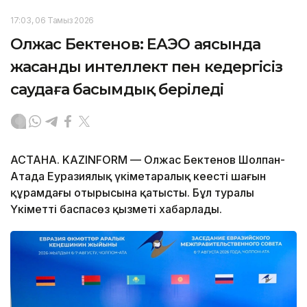
17:03, 06 Тамыз 2026
Олжас Бектенов: ЕАЭО аясында
жасанды интеллект пен кедергісіз
саудаға басымдық беріледі
АСТАНА. KAZINFORM — Олжас Бектенов Шолпан-
Атада Еуразиялық үкіметаралық кеңестің шағын
құрамдағы отырысына қатысты. Бұл туралы
Үкіметтің баспасөз қызметі хабарлады.