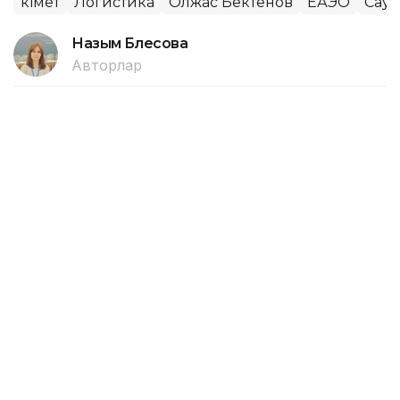
Үкімет
Логистика
Олжас Бектенов
ЕАЭО
Сауд
Назым Бөлесова
Авторлар
15:30, 06 Тамыз 2026
Жеңіл өнеркәсіпті дамытуға
арналған 28 шара іске асырылады
АСТАНА. KAZINFORM — ҚР Премьер-министрінің
орынбасары – ұлттық экономика министрі Серік
Жұманғариннің төрағалығымен өткен кеңесте
жауапты министрліктер, «Атамекен» ҰКП, «Даму»
қоры және отандық кәсіпорындар өкілдерімен
бірге Жеңіл өнеркәсіпті дамытудың 2030 жылға
дейінгі кешенді жоспары мен саланың өзекті