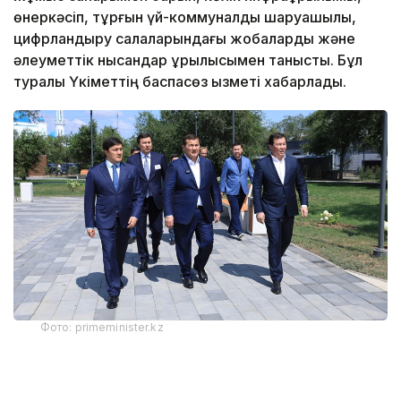
өнеркәсіп, тұрғын үй-коммуналдық шаруашылық,
цифрландыру салаларындағы жобаларды және
әлеуметтік нысандар құрылысымен танысты. Бұл
туралы Үкіметтің баспасөз қызметі хабарлады.
Фото: primeminister.kz
Мемлекет басшысының қолдауымен жүзеге
асырылып жатқан жобалар ең алдымен халықтың