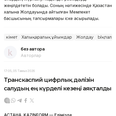
жеңілдететін болады. Соның нәтижесінде Қазақстан
халқына Жолдауында айтылған Мемлекет
басшысының тапсырмалары іске асырылады.
Үкімет
Халықаралық ұйымдар
Жолдау
Ықпалд
без автора
Авторлар
17:05, 05 Тамыз 2026
Транскаспий цифрлық дәлізін
салудың ең күрделі кезеңі аяқталды
АСТАНА. KAZINFORM — Елімізде