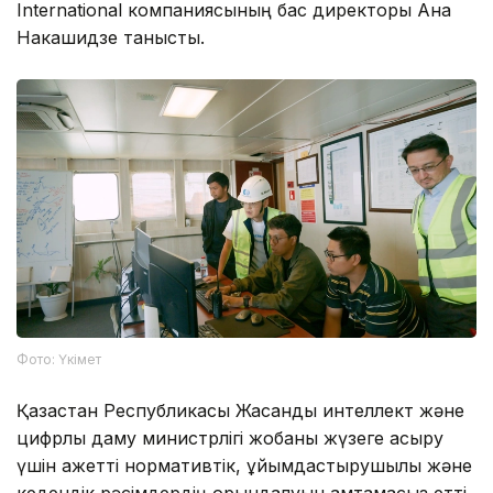
International компаниясының бас директоры Ана
Накашидзе танысты.
Фото: Үкімет
Қазақстан Республикасы Жасанды интеллект және
цифрлық даму министрлігі жобаны жүзеге асыру
үшін қажетті нормативтік, ұйымдастырушылық және
кедендік рәсімдердің орындалуын қамтамасыз етті.