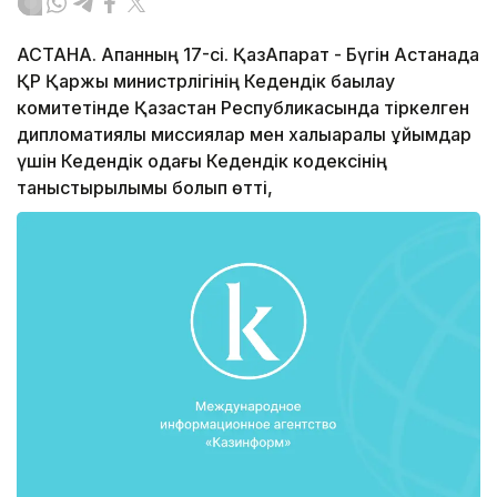
АСТАНА. Ақпанның 17-сі. ҚазАқпарат - Бүгін Астанада
ҚР Қаржы министрлігінің Кедендік бақылау
комитетінде Қазақстан Республикасында тіркелген
дипломатиялық миссиялар мен халықаралық ұйымдар
үшін Кедендік одағы Кедендік кодексінің
таныстырылымы болып өтті,