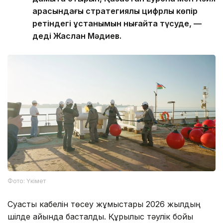
арасындағы стратегиялық цифрлық көпір
ретіндегі ұстанымын нығайта түсуде, —
деді Жаслан Мәдиев.
Фото: Үкімет
Суасты кабелін төсеу жұмыстары 2026 жылдың
шілде айында басталды. Құрылыс тәулік бойы