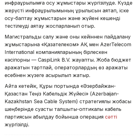
инфрақұрылымға қосу жұмыстары жүргізілуде. Күзде
жерүсті инфрақұрылымының құрылысын аяқтап, іске
қосу-баптау жұмыстарын және жүйені кешенді
тестілеуді аяқтау жоспарланып отыр.
Магистральды салу және оны кейіннен пайдалану
жұмыстарына «Қазақтелеком» АҚ мен AzerTelecom
International компанияларының бірлескен
кәсіпорны — CaspiLink B.V. жауапты. Жоба бюджет
қаражатын тартпай, операторлардың өз қаражаты
есебінен жүзеге асырылып жатыр.
Айта кетейік, Құрық портында «Әзербайжан-
Қазақстан Теңіз Кабельдік Жүйесі» (Azerbaijan-
Kazakhstan Sea Cable System) стратегиялық жобасы
шеңберінде суасты талшықты-оптикалық кабель
партиясын қабылдау бойынша операция
сәтті
жүргізілді.