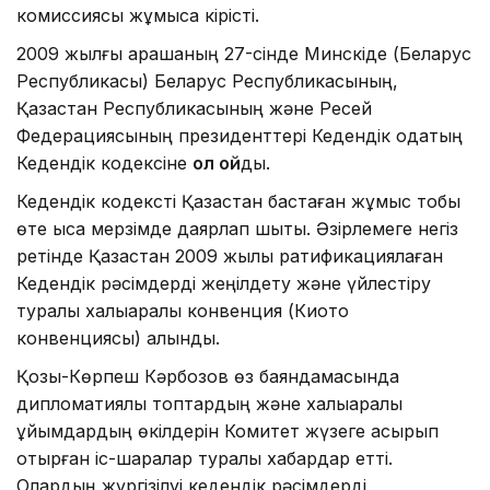
комиссиясы жұмысқа кірісті.
2009 жылғы қарашаның 27-сінде Минскіде (Беларус
Республикасы) Беларус Республикасының,
Қазақстан Республикасының және Ресей
Федерациясының президенттері Кедендік одақтың
Кедендік кодексіне
қол қой
ды.
Кедендік кодексті Қазақстан бастаған жұмыс тобы
өте қысқа мерзімде даярлап шықты. Әзірлемеге негіз
ретінде Қазақстан 2009 жылы ратификациялаған
Кедендік рәсімдерді жеңілдету және үйлестіру
туралы халықаралық конвенция (Киото
конвенциясы) алынды.
Қозы-Көрпеш Кәрбозов өз баяндамасында
дипломатиялық топтардың және халықаралық
ұйымдардың өкілдерін Комитет жүзеге асырып
отырған іс-шаралар туралы хабардар етті.
Олардың жүргізілуі кедендік рәсімдерді