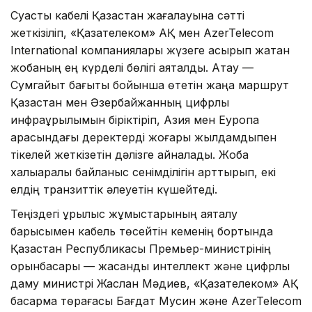
Суасты кабелі Қазақстан жағалауына сәтті
жеткізіліп, «Қазақтелеком» АҚ мен AzerTelecom
International компаниялары жүзеге асырып жатқан
жобаның ең күрделі бөлігі аяқталды. Ақтау —
Сумгайыт бағыты бойынша өтетін жаңа маршрут
Қазақстан мен Әзербайжанның цифрлық
инфрақұрылымын біріктіріп, Азия мен Еуропа
арасындағы деректерді жоғары жылдамдықпен
тікелей жеткізетін дәлізге айналады. Жоба
халықаралық байланыс сенімділігін арттырып, екі
елдің транзиттік әлеуетін күшейтеді.
Теңіздегі құрылыс жұмыстарының аяқталу
барысымен кабель төсейтін кеменің бортында
Қазақстан Республикасы Премьер-министрінің
орынбасары — жасанды интеллект және цифрлық
даму министрі Жаслан Мәдиев, «Қазақтелеком» АҚ
басқарма төрағасы Бағдат Мусин және AzerTelecom