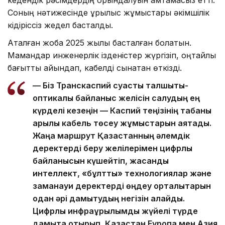
Соның нәтижесінде құрылыс жұмыстары әкімшілік
кідіріссіз жедел басталды.
Аталған жоба 2025 жылы басталған болатын.
Мамандар инженерлік ізденістер жүргізіп, оңтайлы
бағытты айқындап, кабелді сынақтан өткізді.
— Біз Транскаспий суасты талшықты-
оптикалық байланыс желісін салудың ең
күрделі кезеңін — Каспий теңізінің табаны
арқылы кабель төсеу жұмыстарын аяқтадық.
Жаңа маршрут Қазақстанның әлемдік
деректерді беру желілерімен цифрлық
байланысын күшейтіп, жасанды
интеллект, «бұлтты» технологиялар және
заманауи деректерді өңдеу орталықтарын
одан әрі дамытудың негізін қалайды.
Цифрлық инфрақұрылымды жүйелі түрде
дамыта отырып, Қазақстан Еуропа мен Азия