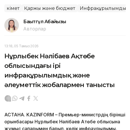
Үкімет
Қаржы және бюджет
Инфрақұрылымдық 
Бақытгүл Абайқызы
Авторлар
13:18, 05 Тамыз 2026
Нұрлыбек Нәлібаев Ақтөбе
облысындағы ірі
инфрақұрылымдық және
әлеуметтік жобалармен танысты
АСТАНА. KAZINFORM – Премьер-министрдің бірінші
орынбасары Нұрлыбек Нәлібаев Ақтөбе облысына
жұмыс сапарымен барып, көлік инфрақұрылымы,