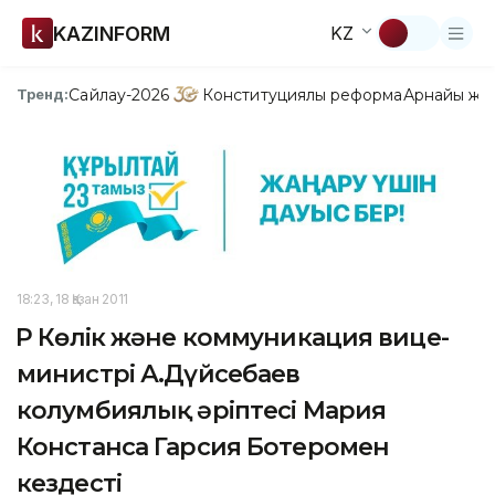
KAZINFORM
KZ
Сайлау-2026
Конституциялық реформа
Арнайы жо
Тренд:
18:23, 18 Қазан 2011
ҚР Көлік және коммуникация вице-
министрі А.Дүйсебаев
колумбиялық әріптесі Мария
Констанса Гарсия Ботеромен
кездесті