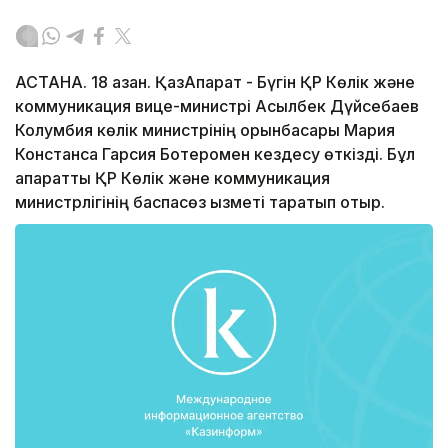
АСТАНА. 18 қазан. ҚазАқпарат - Бүгін ҚР Көлік және
коммуникация вице-министрі Асылбек Дүйсебаев
Колумбия көлік министрінің орынбасары Мария
Констанса Гарсия Ботеромен кездесу өткізді. Бұл
ақпаратты ҚР Көлік және коммуникация
министрлігінің баспасөз қызметі таратып отыр.