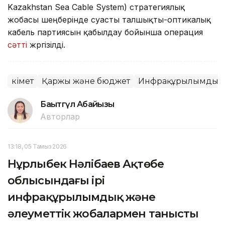
Kazakhstan Sea Cable System) стратегиялық
жобасы шеңберінде суасты талшықты-оптикалық
кабель партиясын қабылдау бойынша операция
сәтті
жүргізілді.
Үкімет
Қаржы және бюджет
Инфрақұрылымдық 
Бақытгүл Абайқызы
Авторлар
13:18, 05 Тамыз 2026
Нұрлыбек Нәлібаев Ақтөбе
облысындағы ірі
инфрақұрылымдық және
әлеуметтік жобалармен танысты