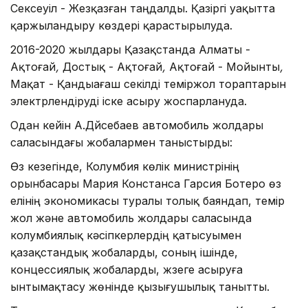
Сексеуіл - Жезқазған таңдалды. Қазіргі уақытта
қаржыландыру көздері қарастырылуда.
2016-2020 жылдары Қазақстанда Алматы -
Ақтоғай
,
Достық - Ақтоғай
,
Ақтоғай - Мойынты
,
Мақат - Қандыағаш
секілді теміржол тораптарын
электрлендіруді іске асыру жоспарлануда.
Одан кейін А.Дүйсебаев автомобиль жолдары
саласындағы жобалармен таныстырды:
Өз кезегінде, Колумбия көлік министрінің
орынбасары Мария Констанса Гарсия Ботеро өз
елінің экономикасы туралы толық баяндап, темір
жол және автомобиль жолдары саласында
колумбиялық кәсіпкерлердің қатысуымен
қазақстандық жобаларды, соның ішінде,
концессиялық жобаларды, жүзеге асыруға
ынтымақтасу жөнінде қызығушылық танытты.