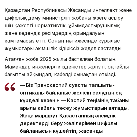
Қазақстан Республикасы Жасанды интеллект және
цифрлық даму министрлігі жобаны жүзеге асыру
үшін қажетті нормативтік, ұйымдастырушылық
және кедендік рәсімдердің орындалуын
қамтамасыз етті. Соның нәтижесінде құрылыс
жұмыстары әкімшілік кідіріссіз жедел басталды.
Аталған жоба 2025 жылы басталған болатын.
Мамандар инженерлік ізденістер жүргізіп, оңтайлы
бағытты айқындап, кабелді сынақтан өткізді.
— Біз Транскаспий суасты талшықты-
оптикалық байланыс желісін салудың ең
күрделі кезеңін — Каспий теңізінің табаны
арқылы кабель төсеу жұмыстарын аяқтадық.
Жаңа маршрут Қазақстанның әлемдік
деректерді беру желілерімен цифрлық
байланысын күшейтіп, жасанды