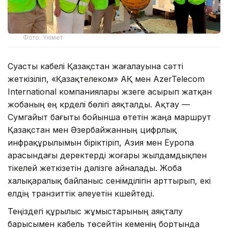
Фото: Үкімет
Суасты кабелі Қазақстан жағалауына сәтті
жеткізіліп, «Қазақтелеком» АҚ мен AzerTelecom
International компаниялары жүзеге асырып жатқан
жобаның ең күрделі бөлігі аяқталды. Ақтау —
Сумгайыт бағыты бойынша өтетін жаңа маршрут
Қазақстан мен Әзербайжанның цифрлық
инфрақұрылымын біріктіріп, Азия мен Еуропа
арасындағы деректерді жоғары жылдамдықпен
тікелей жеткізетін дәлізге айналады. Жоба
халықаралық байланыс сенімділігін арттырып, екі
елдің транзиттік әлеуетін күшейтеді.
Теңіздегі құрылыс жұмыстарының аяқталу
барысымен кабель төсейтін кеменің бортында