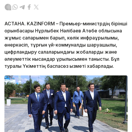
АСТАНА. KAZINFORM – Премьер-министрдің бірінші
орынбасары Нұрлыбек Нәлібаев Ақтөбе облысына
жұмыс сапарымен барып, көлік инфрақұрылымы,
өнеркәсіп, тұрғын үй-коммуналдық шаруашылық,
цифрландыру салаларындағы жобаларды және
әлеуметтік нысандар құрылысымен танысты. Бұл
туралы Үкіметтің баспасөз қызметі хабарлады.