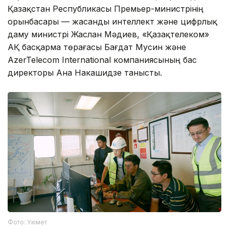
Қазақстан Республикасы Премьер-министрінің
орынбасары — жасанды интеллект және цифрлық
даму министрі Жаслан Мәдиев, «Қазақтелеком»
АҚ басқарма төрағасы Бағдат Мусин және
AzerTelecom International компаниясының бас
директоры Ана Накашидзе танысты.
Фото: Үкімет