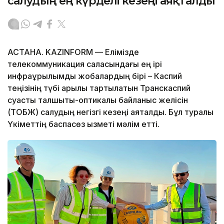
салудың ең күрделі кезеңі аяқталды
АСТАНА. KAZINFORM — Елімізде
телекоммуникация саласындағы ең ірі
инфрақұрылымдық жобалардың бірі – Каспий
теңізінің түбі арқылы тартылатын Транскаспий
суасты талшықты-оптикалық байланыс желісін
(ТОБЖ) салудың негізгі кезеңі аяқталды. Бұл туралы
Үкіметтің баспасөз қызметі мәлім етті.