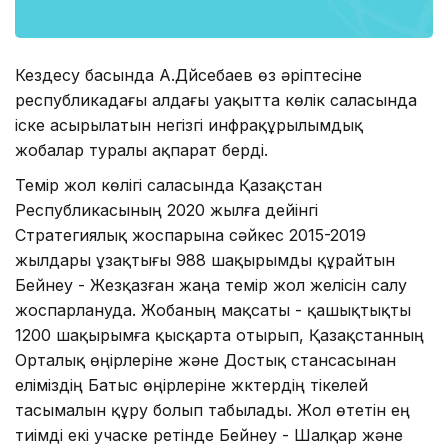
Кездесу басында А.Дүйсебаев өз әріптесіне
республикадағы алдағы уақытта көлік саласында
іске асырылатын негізгі инфрақұрылымдық
жобалар туралы ақпарат берді.
Темір жол көлігі саласында Қазақстан
Республикасының 2020 жылға дейінгі
Стратегиялық жоспарына сәйкес 2015-2019
жылдары ұзақтығы 988 шақырымды құрайтын
Бейнеу - Жезқазған жаңа темір жол желісін салу
жоспарлануда. Жобаның мақсаты - қашықтықты
1200 шақырымға қысқарта отырып, Қазақстанның
Орталық өңірлеріне және Достық стансасынан
еліміздің Батыс өңірлеріне жүктердің тікелей
тасымалын құру болып табылады. Жол өтетін ең
тиімді екі учаске ретінде Бейнеу - Шалқар және