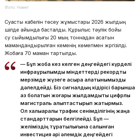
Фото: Үкімет
Суасты кабелін төсеу жұмыстары 2026 жылдың
шілде айында басталды. Құрылыс тәулік бойы
су сыйымдылығы 20 мың тоннадан асатын
мамандандырылған кеменің көмегімен жүргізілді.
Жобаға 70 маман тартылды.
— Бұл жоба кез келген деңгейдегі күрделі
инфрақұрылымдық міндеттерді рекордтық
мерзімде жүзеге асыра алатынымызды
дәлелдейді. Біз сигналдың кідірісі барынша
аз болатын жоғары жылдамдықты цифрлық
магистраль қалыптастырып жатырмыз.
Ол халықаралық трафик сенімділігінің жаңа
стандарттарын белгілейді. Бұл —
желіміздің тұрақтылығына салынған
инвестиция әрі әлемдік деңгейдегі