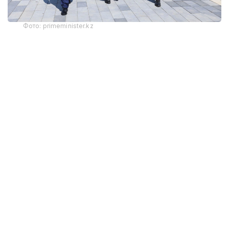
Фото: primeminister.kz
Мемлекет басшысының қолдауымен жүзеге
асырылып жатқан жобалар ең алдымен халықтың
жайлы тұрмысын, өңірдің әлеуметтік-
экономикалық өркендеуін көздейді. Ауқымды
жұмыстардың барлық кезеңі, мәселелері Премьер-
министрдің тікелей бақылауында.
Биыл Ақтөбе облысы арқылы өтетін
республикалық маңызы бар автомобиль
жолдарының 1122,5 шақырымында құрылыс және
жөндеу жұмыстары қарқын алған. Оның 856
шақырымы қайта салынып, санаттары өзгермек,
екі көпір күрделі жөндеуден өтіп жатыр.