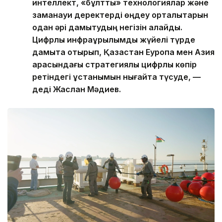
интеллект, «бұлтты» технологиялар және
заманауи деректерді өңдеу орталықтарын
одан әрі дамытудың негізін қалайды.
Цифрлық инфрақұрылымды жүйелі түрде
дамыта отырып, Қазақстан Еуропа мен Азия
арасындағы стратегиялық цифрлық көпір
ретіндегі ұстанымын нығайта түсуде, —
деді Жаслан Мәдиев.