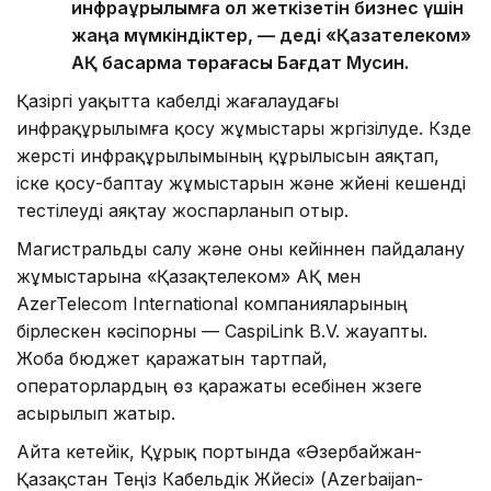
инфрақұрылымға қол жеткізетін бизнес үшін
жаңа мүмкіндіктер, — деді «Қазақтелеком»
АҚ басқарма төрағасы Бағдат Мусин.
Қазіргі уақытта кабелді жағалаудағы
инфрақұрылымға қосу жұмыстары жүргізілуде. Күзде
жерүсті инфрақұрылымының құрылысын аяқтап,
іске қосу-баптау жұмыстарын және жүйені кешенді
тестілеуді аяқтау жоспарланып отыр.
Магистральды салу және оны кейіннен пайдалану
жұмыстарына «Қазақтелеком» АҚ мен
AzerTelecom International компанияларының
бірлескен кәсіпорны — CaspiLink B.V. жауапты.
Жоба бюджет қаражатын тартпай,
операторлардың өз қаражаты есебінен жүзеге
асырылып жатыр.
Айта кетейік, Құрық портында «Әзербайжан-
Қазақстан Теңіз Кабельдік Жүйесі» (Azerbaijan-