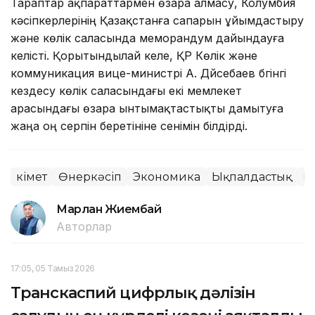
Тараптар ақпараттармен өзара алмасу, Колумбия
кәсіпкерлерінің Қазақстанға сапарын ұйымдастыру
және көлік саласында меморандум дайындауға
келісті. Қорытындылай келе, ҚР Көлік және
коммуникация вице-министрі А. Дүйсебаев бүгінгі
кездесу көлік саласындағы екі мемлекет
арасындағы өзара ынтымақтастықты дамытуға
жаңа оң серпін беретініне сенімін білдірді.
Үкімет
Өнеркәсіп
Экономика
Ықпалдастық
Қ
Марлан Жиембай
Авторлар
17:05, 05 Тамыз 2026
Транскаспий цифрлық дәлізін