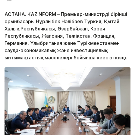
АСТАНА. KAZINFORM – Премьер-министрдің бірінші
орынбасары Нұрлыбек Нәлібаев Түркия, Қытай
Халық Республикасы, Әзербайжан, Корея
Республикасы, Жапония, Тәжікстан, Франция,
Германия, Ұлыбритания және Түрікменстанмен
сауда-экономикалық және инвестициялық
ынтымақтастық мәселелері бойынша кеңес өткізді.