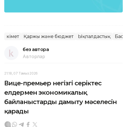
Үкімет
Қаржы және бюджет
Ықпалдастық
Баст
без автора
Авторлар
21:18, 07 Тамыз 2026
Вице-премьер негізгі серіктес
елдермен экономикалық
байланыстарды дамыту мәселесін
қарады