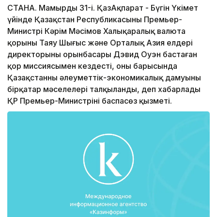
СТАНА. Мамырдың 31-і. ҚазАқпарат - Бүгін Үкімет
үйінде Қазақстан Республикасының Премьер-
Министрі Кәрім Мәсімов Халықаралық валюта
қорының Таяу Шығыс және Орталық Азия елдері
директорының орынбасары Дэвид Оуэн бастаған
қор миссиясымен кездесті, оның барысында
Қазақстанның әлеуметтік-экономикалық дамуының
бірқатар мәселелері талқыланды, деп хабарлады
ҚР Премьер-Министрінің баспасөз қызметі.