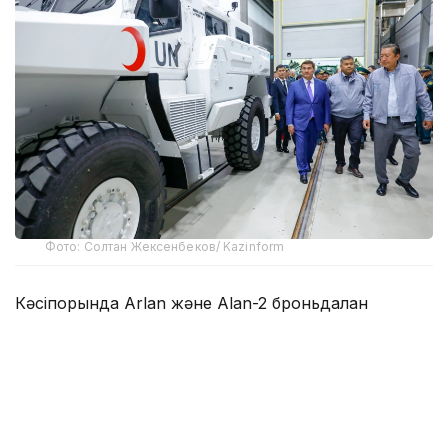
Фото: Солтан Жексенбеков/ Kazinform
Кәсіпорында Arlan және Alan-2 броньдалған
дөңгелекті машиналары, Barys жауынгерлік
броньды көлігінің 4×4, 6×6 және 8×8 өлшеміндегі
модельдері, сондай-ақ, жүзетін әрі дөңгелекті
Terrex-Barys-A 8×8 платформасы шығарылады.