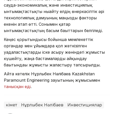
сауда-экономикалық және инвестициялық
ынтымақтастықты нығайту елдің өнеркәсіптік әрі
технологиялық дамуының маңызды факторы
екенін атап өтті. Сонымен қатар
ынтымақтастықтың басым бағыттарын белгіледі.
Кеңес қорытындысы бойынша мемлекеттік
органдар мен ұйымдарға қол жеткізілген
уағдаластықтарды іске асыру жөніндегі жұмысты
күшейту, жаңа бастамаларды айқындау
бағытындағы жұмысты жалғастыру тапсырылды.
Айта кетелік Нұрлыбек Нәлібаев Kazakhstan
Paramount Engineering зауытының жұмысымен
танысқан еді
.
Үкімет
Нұрлыбек Нәлібаев
Инвестициялар