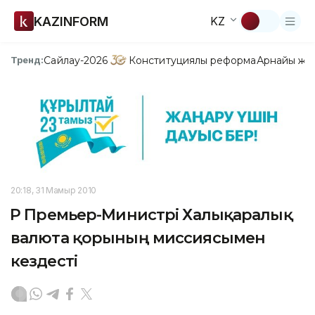
KAZINFORM
KZ
Сайлау-2026
Конституциялық реформа
Арнайы жо
Тренд:
20:18, 31 Мамыр 2010
ҚР Премьер-Министрі Халықаралық
валюта қорының миссиясымен
кездесті