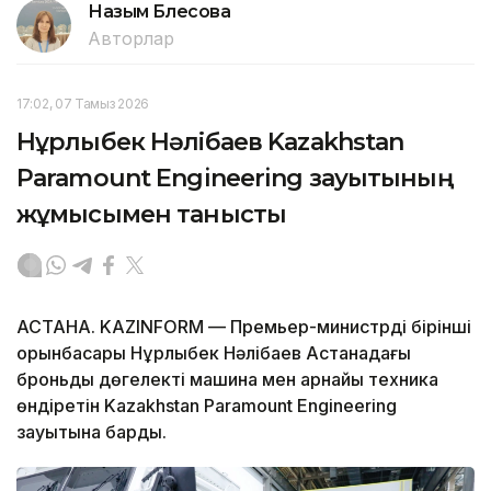
Назым Бөлесова
Авторлар
17:02, 07 Тамыз 2026
Нұрлыбек Нәлібаев Kazakhstan
Paramount Engineering зауытының
жұмысымен танысты
АСТАНА. KAZINFORM — Премьер-министрдің бірінші
орынбасары Нұрлыбек Нәлібаев Астанадағы
броньды дөңгелекті машина мен арнайы техника
өндіретін Kazakhstan Paramount Engineering
зауытына барды.