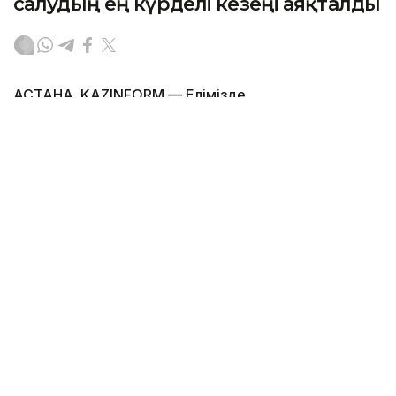
салудың ең күрделі кезеңі аяқталды
АСТАНА. KAZINFORM — Елімізде
телекоммуникация саласындағы ең ірі
инфрақұрылымдық жобалардың бірі – Каспий
теңізінің түбі арқылы тартылатын Транскаспий
суасты талшықты-оптикалық байланыс желісін
(ТОБЖ) салудың негізгі кезеңі аяқталды. Бұл
туралы Үкіметтің баспасөз қызметі мәлім етті.