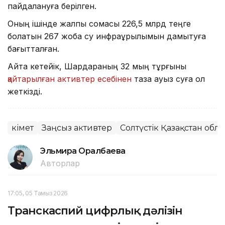
пайдалануға берілген.
Оның ішінде жалпы сомасы 226,5 млрд теңге
болатын 267 жоба су инфрақұрылымын дамытуға
бағытталған.
Айта кетейік, Шардараның 32 мың тұрғыны
қайтарылған активтер есебінен
таза ауыз суға қол
жеткізді.
Үкімет
Заңсыз активтер
Солтүстік Қазақстан обл
Эльмира Оралбаева
Авторлар
17:05, 05 Тамыз 2026
Транскаспий цифрлық дәлізін