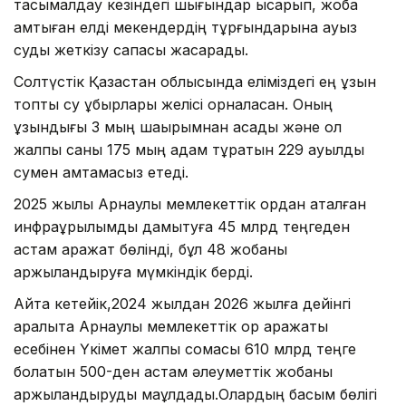
тасымалдау кезіндегі шығындар қысқарып, жоба
қамтыған елді мекендердің тұрғындарына ауыз
суды жеткізу сапасы жақсарады.
Солтүстік Қазақстан облысында еліміздегі ең ұзын
топтық су құбырлары желісі орналасқан. Оның
ұзындығы 3 мың шақырымнан асады және ол
жалпы саны 175 мың адам тұратын 229 ауылды
сумен қамтамасыз етеді.
2025 жылы Арнаулы мемлекеттік қордан аталған
инфрақұрылымды дамытуға 45 млрд теңгеден
астам қаражат бөлінді, бұл 48 жобаны
қаржыландыруға мүмкіндік берді.
Айта кетейік,2024 жылдан 2026 жылға дейінгі
аралықта Арнаулы мемлекеттік қор қаражаты
есебінен Үкімет жалпы сомасы 610 млрд теңге
болатын 500-ден астам әлеуметтік жобаны
қаржыландыруды мақұлдады.Олардың басым бөлігі