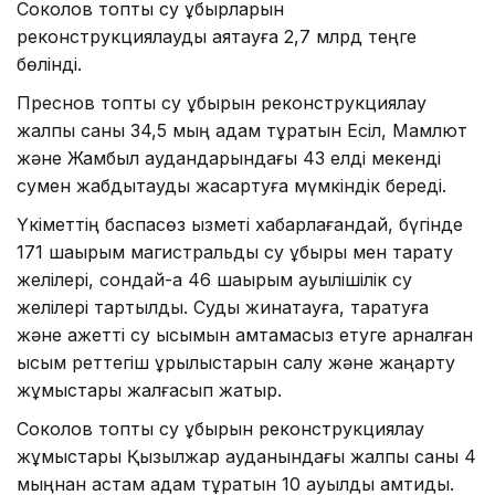
Соколов топтық су құбырларын
реконструкциялауды аяқтауға 2,7 млрд теңге
бөлінді.
Преснов топтық су құбырын реконструкциялау
жалпы саны 34,5 мың адам тұратын Есіл, Мамлют
және Жамбыл аудандарындағы 43 елді мекенді
сумен жабдықтауды жақсартуға мүмкіндік береді.
Үкіметтің баспасөз қызметі хабарлағандай, бүгінде
171 шақырым магистральдық су құбыры мен тарату
желілері, сондай-ақ 46 шақырым ауылішілік су
желілері тартылды. Суды жинақтауға, таратуға
және қажетті су қысымын қамтамасыз етуге арналған
қысым реттегіш құрылыстарын салу және жаңарту
жұмыстары жалғасып жатыр.
Соколов топтық су құбырын реконструкциялау
жұмыстары Қызылжар ауданындағы жалпы саны 4
мыңнан астам адам тұратын 10 ауылды қамтиды.