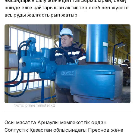
нысандарын салу жөніндегі тапсырмаларын, оның
ішінде елге қайтарылған активтер есебінен жүзеге
асыруды жалғастырып жатыр.
Фото: primeminister.kz
Осы мақсатта Арнаулы мемлекеттік қордан
Солтүстік Қазақстан облысындағы Преснов және