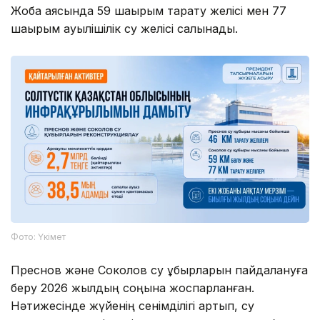
Жоба аясында 59 шақырым тарату желісі мен 77
шақырым ауылішілік су желісі салынады.
Фото: Үкімет
Преснов және Соколов су құбырларын пайдалануға
беру 2026 жылдың соңына жоспарланған.
Нәтижесінде жүйенің сенімділігі артып, су