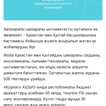
Халықаралық шекаралық ынтымақтастық орталығы ек
мемлекет - Қазақстан мен Қытай басшыларының
бастамасы бойынша жүзеге асырылып жатқан ірі
жобалардың бірі.
Жоба Қазақстан мен Қытайдың шекаралық сауданы,
экономикалық, ғылыми-техникалық, мәдени
ынтымақтастығын, екі елдің көліктік әлеуетін
дамытуға бағытталған. Орталықтың жалпы ауданы
528 гектарды құрайды.
«Қорғас» ХШЫО-ында республикалық бюджет
қаражаттары есебінен 65 млрд. теңгеге 110 нысан
салу жоспарлануда, бүгнгі таңда мұнда 30
млрд.теңгеге жуық қаржы игерілді.