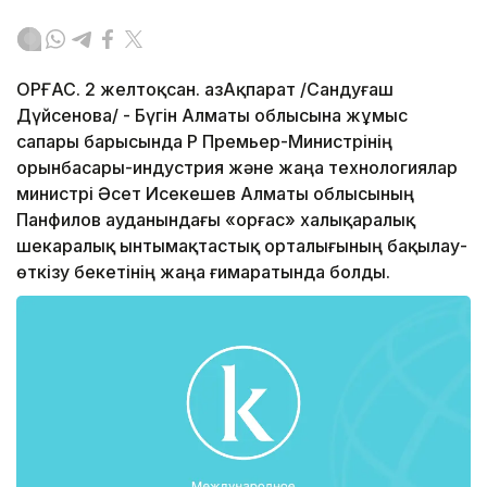
ҚОРҒАС. 2 желтоқсан. ҚазАқпарат /Сандуғаш
Дүйсенова/ - Бүгін Алматы облысына жұмыс
сапары барысында ҚР Премьер-Министрінің
орынбасары-индустрия және жаңа технологиялар
министрі Әсет Исекешев Алматы облысының
Панфилов ауданындағы «Қорғас» халықаралық
шекаралық ынтымақтастық орталығының бақылау-
өткізу бекетінің жаңа ғимаратында болды.