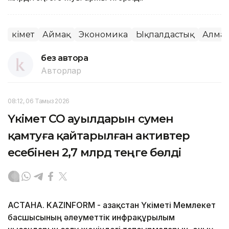
Үкімет
Аймақ
Экономика
Ықпалдастық
Алмат
без автора
Авторлар
08:12, 06 Тамыз 2026
Үкімет СҚО ауылдарын сумен
қамтуға қайтарылған активтер
есебінен 2,7 млрд теңге бөлді
АСТАНА. KAZINFORM - Қазақстан Үкіметі Мемлекет
басшысының әлеуметтік инфрақұрылым