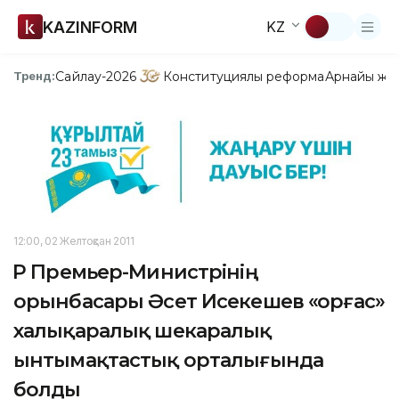
KAZINFORM
KZ
Сайлау-2026
Конституциялық реформа
Арнайы жо
Тренд:
12:00, 02 Желтоқсан 2011
ҚР Премьер-Министрінің
орынбасары Әсет Исекешев «Қорғас»
халықаралық шекаралық
ынтымақтастық орталығында
болды