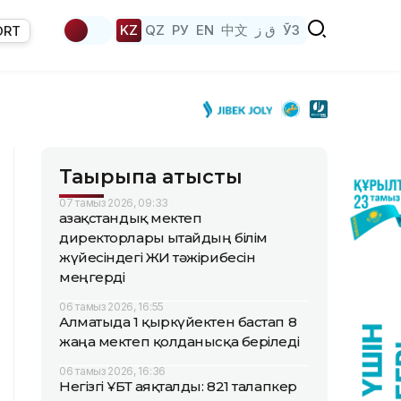
KZ
QZ
РУ
EN
中文
ق ز
ЎЗ
ORT
Тақырыпқа қатысты
07 тамыз 2026, 09:33
Қазақстандық мектеп
директорлары Қытайдың білім
жүйесіндегі ЖИ тәжірибесін
меңгерді
06 тамыз 2026, 16:55
Алматыда 1 қыркүйектен бастап 8
жаңа мектеп қолданысқа беріледі
06 тамыз 2026, 16:36
Негізгі ҰБТ аяқталды: 821 талапкер