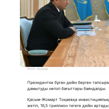
Фото: Ақорда
Президентке бұған дейін берген тапсыр
дамытудың негізгі бағыттары баяндалды.
Қасым-Жомарт Тоқаевқа инвестициялық ж
жетіп, 16,5 триллион теңгеге дейін арта