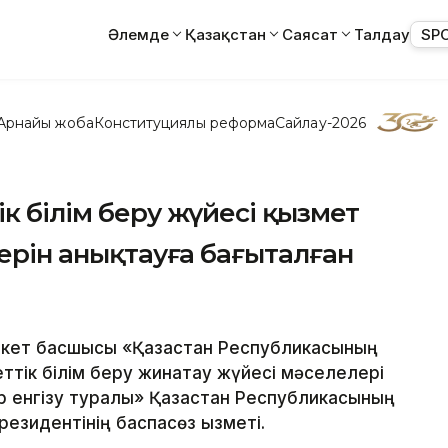
Әлемде
Қазақстан
Саясат
Талдау
SP
Арнайы жоба
Конституциялық реформа
Сайлау-2026
к білім беру жүйесі қызмет
дерін анықтауға бағыталған
лекет басшысы «Қазақстан Республикасының
ттік білім беру жинақтау жүйесі мәселелері
р енгізу туралы» Қазақстан Республикасының
резидентінің баспасөз қызметі.