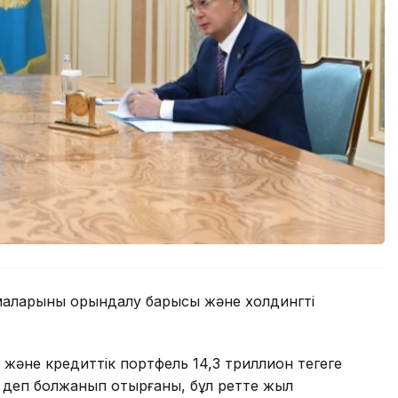
маларының орындалу барысы және холдингті
әне кредиттік портфель 14,3 триллион теңгеге
ды деп болжанып отырғаны, бұл ретте жыл