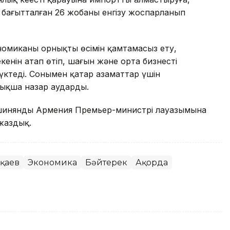
бағытталған 26 жобаны енгізу жоспарланып
омиканың орнықты өсімін қамтамасыз ету,
кенін атап өтіп, шағын және орта бизнесті
жүктеді. Сонымен қатар азаматтар үшін
йрықша назар аударды.
Пашинянды Армения Премьер-министрі лауазымына
жаздық.
оқаев
Экономика
Бәйтерек
Ақорда