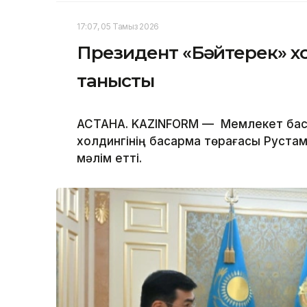
17:07, 05 Тамыз 2026
Президент «Бәйтерек» х
танысты
АСТАНА. KAZINFORM — Мемлекет бас
холдингінің басқарма төрағасы Руста
мәлім етті.