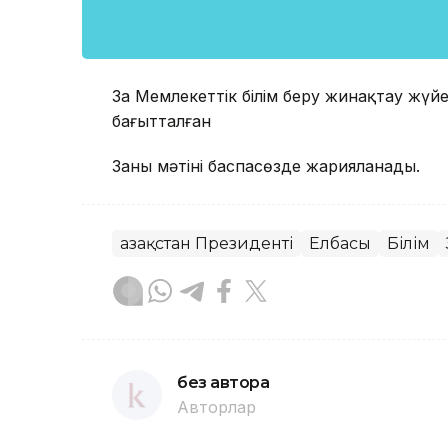
Заң Мемлекеттік білім беру жинақтау жүйе
бағытталған
Заңның мәтіні баспасөзде жарияланады.
Қазақстан Президенті
Елбасы
Білім
без автора
Авторлар