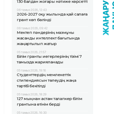
130 балдан жоғары нәтиже көрсетті
06 тамыз 2026, 12:43
2026-2027 оқу жылында қай салаға
грант көп бөлінді
06 тамыз 2026, 09:42
Мектеп пәндерінің мазмұны
жасанды интеллект бағытында
жаңартылып жатыр
05 тамыз 2026, 21:57
Білім гранты иегерлерінің тізімі 7
тамызда жарияланады
05 тамыз 2026, 19:16
Студенттердің мемлекеттік
стипендиясын төлеудің жаңа
тәртібі бекітілді
05 тамыз 2026, 18:29
127 мыңнан астам талапкер білім
грантына өтінім берді
05 тамыз 2026, 16:30