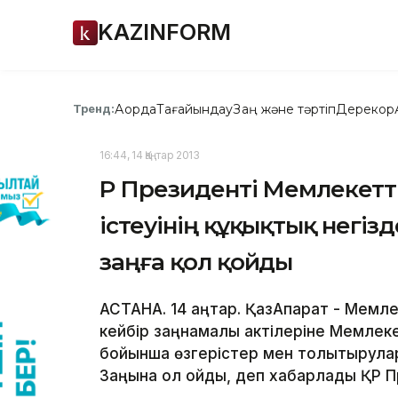
KAZINFORM
Ақорда
Тағайындау
Заң және тәртіп
Дерекқор
Тренд:
16:44, 14 Қаңтар 2013
ҚР Президенті Мемлекетті
істеуінің құқықтық негіз
заңға қол қойды
АСТАНА. 14 қаңтар. ҚазАқпарат - Мем
кейбір заңнамалық актілеріне Мемлеке
бойынша өзгерістер мен толықтырула
Заңына қол қойды, деп хабарлады ҚР П