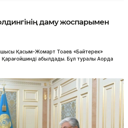
олдингінің даму жоспарымен
шысы Қасым-Жомарт Тоқаев «Бәйтерек»
м Қарағойшинді қабылдады. Бұл туралы Ақорда