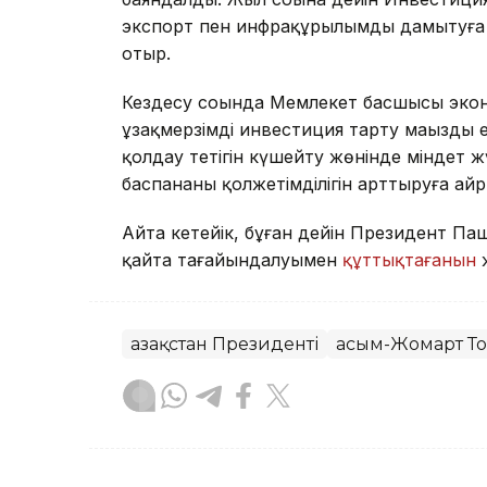
экспорт пен инфрақұрылымды дамытуға 
отыр.
Кездесу соңында Мемлекет басшысы экон
ұзақмерзімді инвестиция тарту маңызды е
қолдау тетігін күшейту жөнінде міндет 
баспананың қолжетімділігін арттыруға а
Айта кетейік, бұған дейін Президент 
қайта тағайындалуымен
құттықтағанын
Қазақстан Президенті
Қасым-Жомарт Т