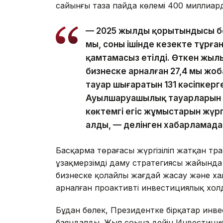
сайынғы таза пайда көлемі 400 миллиард 
— 2025 жылдың қорытындысы бо
мың, соның ішінде кезекте тұрға
қамтамасыз етілді. Өткен жылы
бизнеске арналған 27,4 мың ж
тауар шығаратын 131 кәсіпкерг
Ауылшаруашылық тауарларын өн
көктемгі егіс жұмыстарын жүргі
алды, — делінген хабарламада
Басқарма төрағасы жүргізіліп жатқан тра
ұзақмерзімді даму стратегиясы жайында а
бизнеске қолайлы жағдай жасау және х
арналған проактивті инвестициялық хол
Бұдан бөлек, Президентке бірқатар инв
баяндалды. Жыл соңына дейін Инвестиция