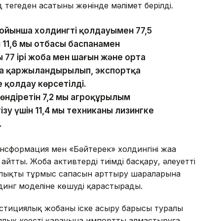
теңгеден асатыны жөнінде мәлімет берілді.
йынша холдингтің қолдауымен 77,5
н 11,6 мың отбасы баспанамен
 77 ірі жоба мен шағын және орта
оба қаржыландырылып, экспортқа
е қолдау көрсетілді.
діретін 7,2 мың агроқұрылым
зу үшін 11,4 мың техниканы лизингке
.
нсформация мен «Бәйтерек» холдингінің жаңа
йтты. Жоба активтерді тиімді басқару, әлеуетті
алықтың тұрмыс сапасын арттыру шараларына
динг моделіне көшуді қарастырады.
естициялық жобаны іске асыру барысы туралы
лық кеңестің қарауына импортты алмастыруға,