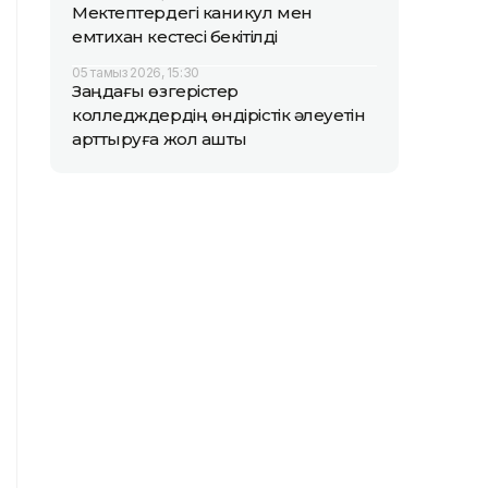
Мектептердегі каникул мен
емтихан кестесі бекітілді
05 тамыз 2026, 15:30
Заңдағы өзгерістер
колледждердің өндірістік әлеуетін
арттыруға жол ашты