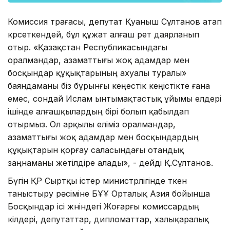
Комиссия төрағасы, депутат Қуаныш Сұлтанов атап
көрсеткендей, бұл құжат алғаш рет даярланып
отыр. «Қазақстан Республикасындағы
оралмандар, азаматтығы жоқ адамдар мен
босқындар құқықтарының ахуалы туралы»
баяндаманы біз бұрынғы кеңестік кеңістікте ғана
емес, сондай Ислам ынтымақтастық ұйымы елдері
ішінде алғашқылардың бірі болып қабылдап
отырмыз. Ол арқылы еліміз оралмандар,
азаматтығы жоқ адамдар мен босқындардың
құқықтарын қорғау саласындағы отандық
заңнаманы жетілдіре алады», - дейді Қ.Сұлтанов.
Бүгін ҚР Сыртқы істер министрлігінде өткен
таныстыру рәсіміне БҰҰ Орталық Азия бойынша
Босқындар ісі жөніндегі Жоғарғы комиссардың
өкілдері, депутаттар, дипломаттар, халықаралық