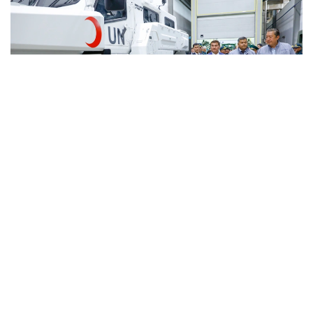
Фото: Солтан Жексенбеков/ Kazinform
Кәсіпорында Arlan және Alan-2 броньдалған
дөңгелекті машиналары, Barys жауынгерлік
броньды көлігінің 4×4, 6×6 және 8×8 өлшеміндегі
модельдері, сондай-ақ, жүзетін әрі дөңгелекті
Terrex-Barys-A 8×8 платформасы шығарылады.