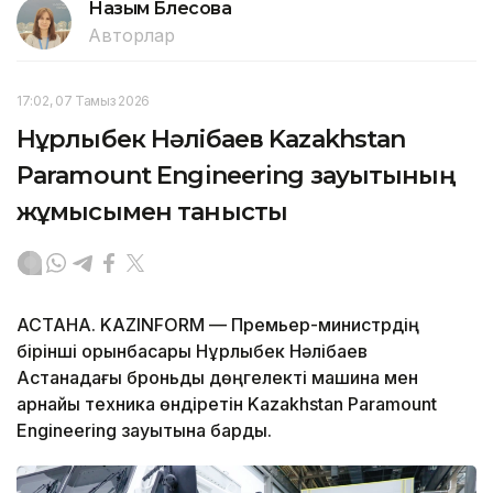
Назым Бөлесова
Авторлар
17:02, 07 Тамыз 2026
Нұрлыбек Нәлібаев Kazakhstan
Paramount Engineering зауытының
жұмысымен танысты
АСТАНА. KAZINFORM — Премьер-министрдің
бірінші орынбасары Нұрлыбек Нәлібаев
Астанадағы броньды дөңгелекті машина мен
арнайы техника өндіретін Kazakhstan Paramount
Engineering зауытына барды.