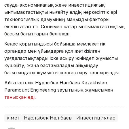
сауда-экономикалық және инвестициялық
ынтымақтастықты нығайту елдің өнеркәсіптік әрі
технологиялық дамуының маңызды факторы
екенін атап өтті. Сонымен қатар ынтымақтастықтың
басым бағыттарын белгіледі.
Кеңес қорытындысы бойынша мемлекеттік
органдар мен ұйымдарға қол жеткізілген
уағдаластықтарды іске асыру жөніндегі жұмысты
күшейту, жаңа бастамаларды айқындау
бағытындағы жұмысты жалғастыру тапсырылды.
Айта кетелік Нұрлыбек Нәлібаев Kazakhstan
Paramount Engineering зауытының жұмысымен
танысқан еді
.
Үкімет
Нұрлыбек Нәлібаев
Инвестициялар