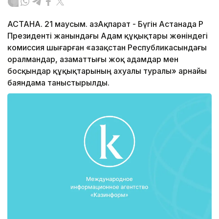
АСТАНА. 21 маусым. ҚазАқпарат - Бүгін Астанада ҚР
Президенті жанындағы Адам құқықтары жөніндегі
комиссия шығарған «Қазақстан Республикасындағы
оралмандар, азаматтығы жоқ адамдар мен
босқындар құқықтарының ахуалы туралы» арнайы
баяндама таныстырылды.