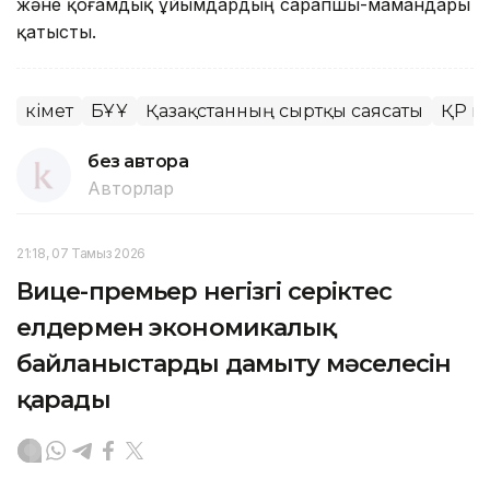
және қоғамдық ұйымдардың сарапшы-мамандары
қатысты.
Үкімет
БҰҰ
Қазақстанның сыртқы саясаты
ҚР Үк
без автора
Авторлар
21:18, 07 Тамыз 2026
Вице-премьер негізгі серіктес
елдермен экономикалық
байланыстарды дамыту мәселесін
қарады