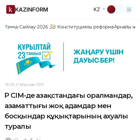
KAZINFORM
KZ
Сайлау-2026
Конституциялық реформа
Арнайы жо
Тренд:
18:28, 21 Маусым 2012
ҚР СІМ-де Қазақстандағы оралмандар,
азаматтығы жоқ адамдар мен
босқындар құқықтарының ахуалы
туралы