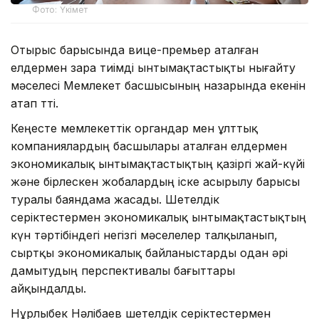
Фото: Үкімет
Отырыс барысында вице-премьер аталған
елдермен өзара тиімді ынтымақтастықты нығайту
мәселесі Мемлекет басшысының назарында екенін
атап өтті.
Кеңесте мемлекеттік органдар мен ұлттық
компаниялардың басшылары аталған елдермен
экономикалық ынтымақтастықтың қазіргі жай-күйі
және бірлескен жобалардың іске асырылу барысы
туралы баяндама жасады. Шетелдік
серіктестермен экономикалық ынтымақтастықтың
күн тәртібіндегі негізгі мәселелер талқыланып,
сыртқы экономикалық байланыстарды одан әрі
дамытудың перспективалы бағыттары
айқындалды.
Нұрлыбек Нәлібаев шетелдік серіктестермен