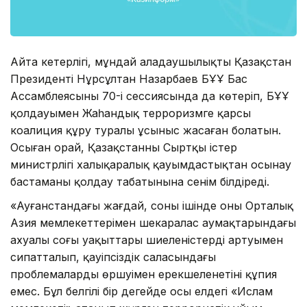
Айта кетерлігі, мұндай алаңдаушылықты Қазақстан
Президенті Нұрсұлтан Назарбаев БҰҰ Бас
Ассамблеясының 70-і сессиясында да көтеріп, БҰҰ
қолдауымен Жаһандық терроризмге қарсы
коалиция құру туралы ұсыныс жасаған болатын.
Осыған орай, Қазақстанның Сыртқы істер
министрлігі халықаралық қауымдастықтан осынау
бастаманың қолдау табатынына сенім білдіреді.
«Ауғанстандағы жағдай, соның ішінде оның Орталық
Азия мемлекеттерімен шекаралас аумақтарындағы
ахуалы соңғы уақыттары шиеленістердің артуымен
сипатталып, қауіпсіздік саласындағы
проблемалардың өршуімен ерекшеленетіні құпия
емес. Бұл белгілі бір деңгейде осы елдегі «Ислам