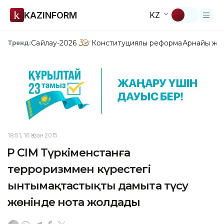
KAZINFORM
KZ
Сайлау-2026
Конституциялық реформа
Арнайы жо
Тренд:
18:51, 16 Қазан 2015
ҚР СІМ Түркіменстанға
терроризммен күрестегі
ынтымақтастықты дамыта түсу
жөнінде нота жолдады