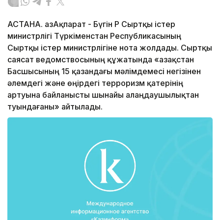
АСТАНА. ҚазАқпарат - Бүгін ҚР Сыртқы істер
министрлігі Түркіменстан Республикасының
Сыртқы істер министрлігіне нота жолдады. Сыртқы
саясат ведомствосының құжатында «Қазақстан
Басшысының 15 қазандағы мәлімдемесі негізінен
әлемдегі және өңірдегі терроризм қатерінің
артуына байланысты шынайы алаңдаушылықтан
туындағаны» айтылады.