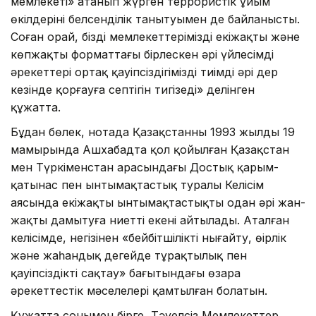
мемлекеті» атанып жүрген террористік ұйым
өкілдерінің белсенділік танытуымен де байланысты.
Соған орай, біздің мемлекеттеріміздің екіжақты және
көпжақты форматтағы бірлескен әрі үйлесімді
әрекеттері ортақ қауіпсіздігімізді тиімді әрі дер
кезінде қорғауға септігін тигізеді» делінген
құжатта.
Бұдан бөлек, нотада Қазақстанның 1993 жылдың 19
мамырында Ашхабадта қол қойылған Қазақстан
мен Түркіменстан арасындағы Достық қарым-
қатынас пен ынтымақтастық туралы Келісім
аясында екіжақты ынтымақтастықты одан әрі жан-
жақты дамытуға ниетті екені айтылады. Аталған
келісімде, негізінен «бейбітшілікті нығайту, өңірлік
және жаһандық деңгейде тұрақтылық пен
қауіпсіздікті сақтау» бағытындағы өзара
әрекеттестік мәселелері қамтылған болатын.
Құжатта сонымен бірге, Тәуелсіз Мемлекеттер