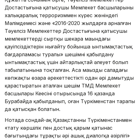
Достастығына қатысушы Мемлекет басшыларының
халықаралық терроризммен күрес жөніндегі
Мәлімдемесі және «2016-2020 жылдарға арналған
Тәуелсіз Мемлекеттер Достастығына қатысушы
мемлекеттердің сыртқы шекара маңындағы
қауіпсіздіктерін нығайту бойынша ынтымақтастық
бағдарламасы туралы» шешімнің қабылдану
ынтымақтастық үшін айтарлықтай әлеует болып
табылатынына тоқталған. Аса маңызды саладағы
көпжақты өзара әрекеттестікті одан әрі дамытуды
қарастыратын аталған шешім ТМД Мемлекет
басшылары Кеңесінің отырысында 16 қазанда
Бурабайда қабылданып, оған Түркіменстан тарапы
да қатысқан болатын.
Нотада сондай-ақ Қазақстанның Түркіменстанмен
«тату көршілік пен достық қарым қатынас
бағытындағы тұрақты әрі ашық диалогқа әзірлігі»