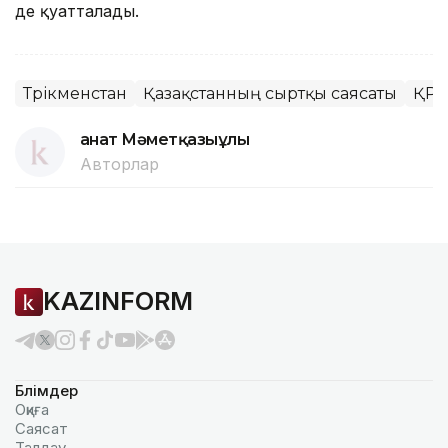
де қуатталады.
Түрікменстан
Қазақстанның сыртқы саясаты
ҚР 
Қанат Мәметқазыұлы
Авторлар
KAZINFORM
Бөлімдер
Оқиға
Саясат
Талдау