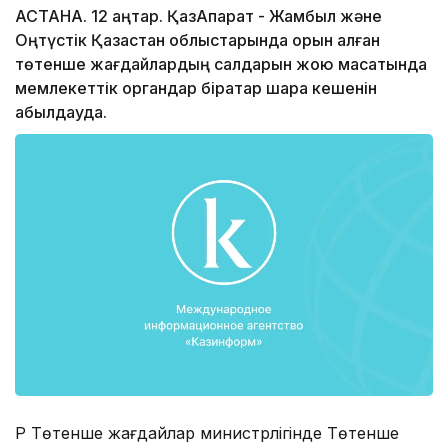
АСТАНА. 12 қаңтар. ҚазАқпарат - Жамбыл және
Оңтүстік Қазақстан облыстарында орын алған
төтенше жағдайлардың салдарын жою мақсатында
мемлекеттік органдар бірқатар шара кешенін
қабылдауда.
ҚР Төтенше жағдайлар министрлігінде Төтенше