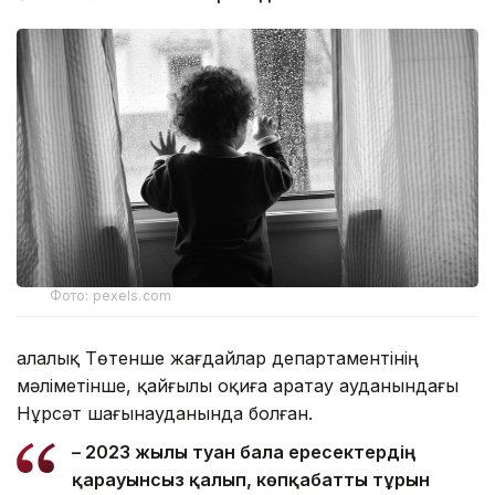
Фото: pexels.com
Қалалық Төтенше жағдайлар департаментінің
мәліметінше, қайғылы оқиға Қаратау ауданындағы
Нұрсәт шағынауданында болған.
– 2023 жылы туған бала ересектердің
қарауынсыз қалып, көпқабатты тұрғын