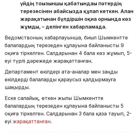
үйдің тоғызыншы қабатындағы пәтердің
терезесінен абайсызда құлап кеткен. Алған
жарақатынан бүлдіршін оқиға орнында көз
жұмды, – делінген хабарламада.
Ведомствоның хабарлауынша, биыл Шымкентте
балалардың терезеден құлауына байланысты 9
оқиға тіркелген. Салдарынан 4 бала көз жұмып, 5-
еуі түрлі дәрежеде жарақаттанған.
Департамент өкілдері ата-аналар мен заңды
өкілдерді балаларды қараусыз қалдырмауға
шақырды.
Еске салайық, өткен жылы Шымкентте
балалардың терезеден құлауына байланысты 5
оқиға тіркелген. Салдарынан 3 бала қаза тауып, 2-
еуі
жарақаттанған.