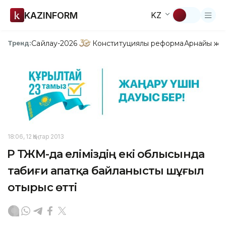
KAZINFORM
KZ
Сайлау-2026
Конституциялық реформа
Арнайы жо
Тренд:
18:06, 12 Қаңтар 2013
ҚР ТЖМ-да еліміздің екі облысында
табиғи апатқа байланысты шұғыл
отырыс өтті