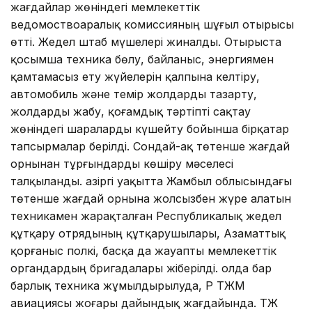
жағдайлар жөніндегі мемлекеттік
ведомоствоаралық комиссияның шұғыл отырысы
өтті. Жедел штаб мүшелері жиналды. Отырыста
қосымша техника бөлу, байланыс, энергиямен
қамтамасыз ету жүйелерін қалпына келтіру,
автомобиль және темір жолдарды тазарту,
жолдарды жабу, қоғамдық тәртіпті сақтау
жөніндегі шараларды күшейту бойынша бірқатар
тапсырмалар берілді. Сондай-ақ төтенше жағдай
орнынан тұрғындарды көшіру мәселесі
талқыланды. Қазіргі уақытта Жамбыл облысындағы
төтенше жағдай орнына жолсызбен жүре алатын
техникамен жарақталған Республикалық жедел
құтқару отрядының құтқарушылары, Азаматтық
қорғаныс полкі, басқа да жауапты мемлекеттік
органдардың бригадалары жіберілді. Қолда бар
барлық техника жұмылдырылуда, ҚР ТЖМ
авиациясы жоғары дайындық жағдайында. ТЖ