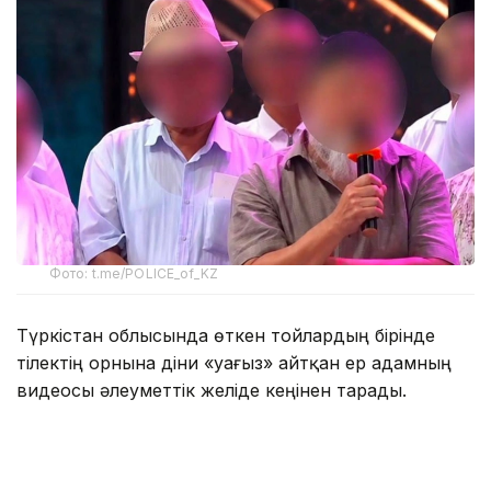
Фото: t.me/POLICE_of_KZ
Түркістан облысында өткен тойлардың бірінде
тілектің орнына діни «уағыз» айтқан ер адамның
видеосы әлеуметтік желіде кеңінен тарады.
Бейнежазбада ол тойларда арақтың қойылмай
жүргенін құптайтынын айтып, ендігі кезекте
музыкадан бас тарту керектігін жеткізген. Сондай-