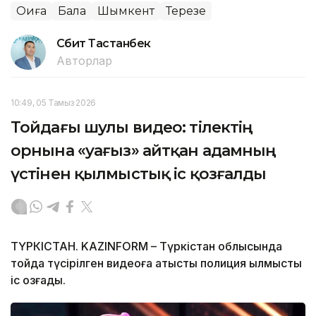
Оқиға
Бала
Шымкент
Терезе
Сәбит Тастанбек
Авторлар
10:49, 05 Тамыз 2026
Тойдағы шулы видео: тілектің
орнына «уағыз» айтқан адамның
үстінен қылмыстық іс қозғалды
ТҮРКІСТАН. KAZINFORM – Түркістан облысында
тойда түсірілген видеоға қатысты полиция қылмыстық
іс қозғады.