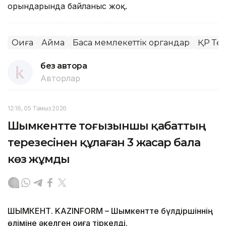
орындарында байланыс жоқ.
Оқиға
Аймақ
Басқа мемлекеттік органдар
ҚР Тө
без автора
Авторлар
12:16, 05 Тамыз 2026
Шымкентте тоғызыншы қабаттың
терезесінен құлаған 3 жасар бала
көз жұмды
ШЫМКЕНТ. KAZINFORM – Шымкентте бүлдіршіннің
өліміне әкелген оқиға тіркелді.