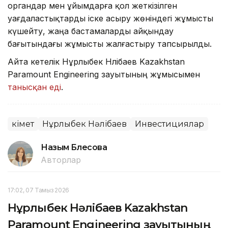
органдар мен ұйымдарға қол жеткізілген
уағдаластықтарды іске асыру жөніндегі жұмысты
күшейту, жаңа бастамаларды айқындау
бағытындағы жұмысты жалғастыру тапсырылды.
Айта кетелік Нұрлыбек Нәлібаев Kazakhstan
Paramount Engineering зауытының жұмысымен
танысқан еді
.
Үкімет
Нұрлыбек Нәлібаев
Инвестициялар
Назым Бөлесова
Авторлар
17:02, 07 Тамыз 2026
Нұрлыбек Нәлібаев Kazakhstan
Paramount Engineering зауытының