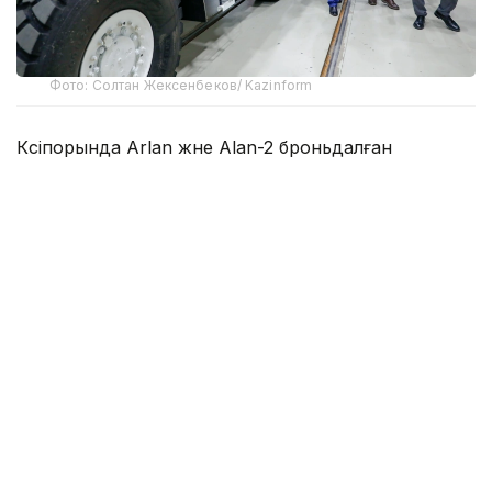
Фото: Солтан Жексенбеков/ Kazinform
Кәсіпорында Arlan және Alan-2 броньдалған
дөңгелекті машиналары, Barys жауынгерлік
броньды көлігінің 4×4, 6×6 және 8×8 өлшеміндегі
модельдері, сондай-ақ, жүзетін әрі дөңгелекті
Terrex-Barys-A 8×8 платформасы шығарылады.