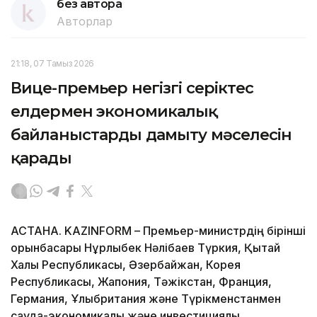
без автора
Авторлар
21:18, 07 Тамыз 2026
Вице-премьер негізгі серіктес
елдермен экономикалық
байланыстарды дамыту мәселесін
қарады
АСТАНА. KAZINFORM – Премьер-министрдің бірінші
орынбасары Нұрлыбек Нәлібаев Түркия, Қытай
Халық Республикасы, Әзербайжан, Корея
Республикасы, Жапония, Тәжікстан, Франция,
Германия, Ұлыбритания және Түрікменстанмен
сауда-экономикалық және инвестициялық