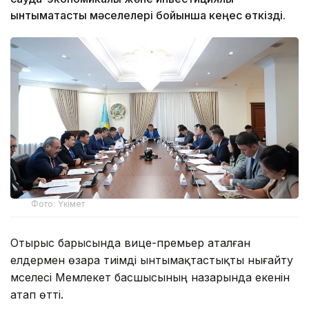
ынтымақтастық мәселелері бойынша кеңес өткізді.
Фото: Үкімет
Отырыс барысында вице-премьер аталған
елдермен өзара тиімді ынтымақтастықты нығайту
мәселесі Мемлекет басшысының назарында екенін
атап өтті.