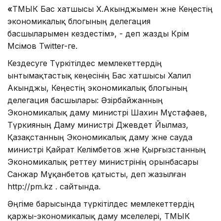
«
ТМЫК Бас хатшысы Х.Акынджымен және Кеңестің
экономикалық блогының делегация
басшыларымен кездестім», - деп жазды Кәрім
Мәсімов Twitter-ге.
Кездесуге Түркітілдес мемлекеттердің
ынтымақтастық кеңесінің Бас хатшысы Халил
Акынджы, Кеңестің экономикалық блогының
делегация басшылары: Әзірбайжанның
Экономикалық даму министрі Шахин Мұстафаев,
Түркияның Даму министрі Джевдет Йылмаз,
Қазақстанның Экономикалық даму және сауда
министрі Қайрат Келімбетов және Қырғызстанның
Экономикалық реттеу министрінің орынбасары
Санжар Мұқанбетов қатысты, деп жазылған
http://pm.kz . сайтында.
Әңгіме барысында түркітілдес мемлекеттердің
қаржы-экономикалық даму мәселелері, ТМЫК