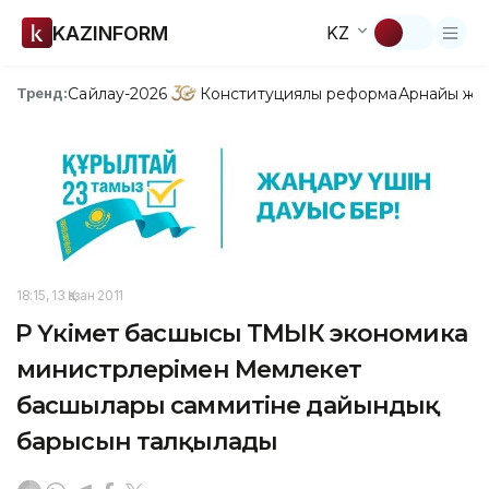
KAZINFORM
KZ
Сайлау-2026
Конституциялық реформа
Арнайы жо
Тренд:
18:15, 13 Қазан 2011
ҚР Үкімет басшысы ТМЫК экономика
министрлерімен Мемлекет
басшылары саммитіне дайындық
барысын талқылады