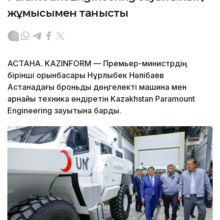
жұмысымен танысты
АСТАНА. KAZINFORM — Премьер-министрдің
бірінші орынбасары Нұрлыбек Нәлібаев
Астанадағы броньды дөңгелекті машина мен
арнайы техника өндіретін Kazakhstan Paramount
Engineering зауытына барды.