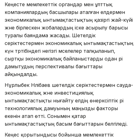
Кеңесте мемлекеттік органдар мен ұлттық
компаниялардың басшылары аталған елдермен
экономикалық ынтымақтастықтың қазіргі жай-күйі
және бірлескен жобалардың іске асырылу барысы
туралы баяндама жасады. Шетелдік
серіктестермен экономикалық ынтымақтастықтың
күн тәртібіндегі негізгі мәселелер талқыланып,
сыртқы экономикалық байланыстарды одан әрі
дамытудың перспективалы бағыттары
айқындалды.
Нұрлыбек Нәлібаев шетелдік серіктестермен сауда-
экономикалық және инвестициялық
ынтымақтастықты нығайту елдің өнеркәсіптік әрі
технологиялық дамуының маңызды факторы
екенін атап өтті. Сонымен қатар
ынтымақтастықтың басым бағыттарын белгіледі.
Кеңес қорытындысы бойынша мемлекеттік