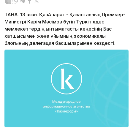
ТАНА. 13 қазан. ҚазАқпарат - Қазақстанның Премьер-
Министрі Кәрім Мәсімов бүгін Түркітілдес
мемлекеттердің ынтымақтастық кеңесінің Бас
хатшысымен және ұйымның экономикалық
блогының делегация басшыларымен кездесті.