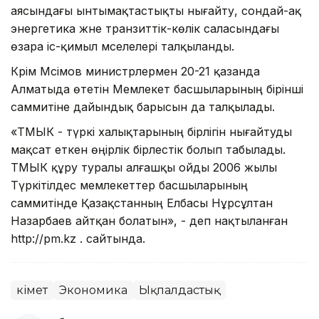
аясындағы ынтымақтастықты нығайту, сондай-ақ
энергетика және транзиттік-көлік саласындағы
өзара іс-қимыл мәселелері талқыланды.
Кәрім Мәсімов министрлермен 20-21 қазанда
Алматыда өтетін Мемлекет басшыларының бірінші
саммитіне дайындық барысын да талқылады.
«ТМЫК - түркі халықтарының бірлігін нығайтуды
мақсат еткен өңірлік бірлестік болып табылады.
ТМЫК құру туралы алғашқы ойды 2006 жылы
Түркітілдес мемлекеттер басшыларының
саммитінде Қазақстанның Елбасы Нұрсұлтан
Назарбаев айтқан болатын», - деп нақтыланған
http://pm.kz . сайтында.
Үкімет
Экономика
Ықпалдастық