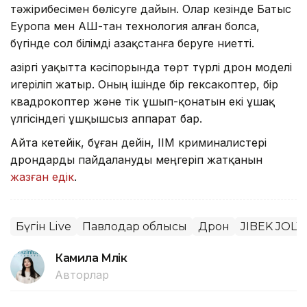
тәжірибесімен бөлісуге дайын. Олар кезінде Батыс
Еуропа мен АҚШ-тан технология алған болса,
бүгінде сол білімді Қазақстанға беруге ниетті.
Қазіргі уақытта кәсіпорында төрт түрлі дрон моделі
игеріліп жатыр. Оның ішінде бір гексакоптер, бір
квадрокоптер және тік ұшып-қонатын екі ұшақ
үлгісіндегі ұшқышсыз аппарат бар.
Айта кетейік, бұған дейін, ІІМ криминалистері
дрондарды пайдалануды меңгеріп жатқанын
жазған едік
.
Бүгін Live
Павлодар облысы
Дрон
JIBEK JOLY
Камила Мүлік
Авторлар