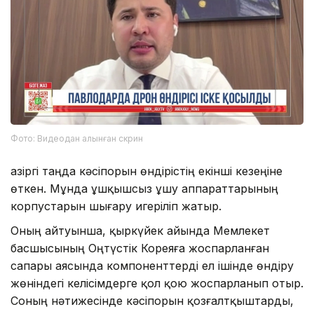
Фото: Видеодан алынған скрин
Қазіргі таңда кәсіпорын өндірістің екінші кезеңіне
өткен. Мұнда ұшқышсыз ұшу аппараттарының
корпустарын шығару игеріліп жатыр.
Оның айтуынша, қыркүйек айында Мемлекет
басшысының Оңтүстік Кореяға жоспарланған
сапары аясында компоненттерді ел ішінде өндіру
жөніндегі келісімдерге қол қою жоспарланып отыр.
Соның нәтижесінде кәсіпорын қозғалтқыштарды,