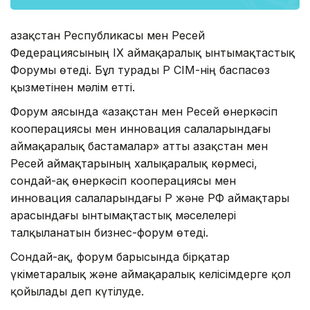
Қазақстан Республикасы мен Ресей
Федерациясының IX аймақаралық ынтымақтастық
Форумы өтеді. Бұл турады ҚР СІМ-нің баспасөз
қызметінен мәлім етті.
Форум аясында «Қазақстан мен Ресей өнеркәсіп
кооперациясы мен инновация салаларындағы
аймақаралық бастамалар» атты Қазақстан мен
Ресей аймақтарының халықаралық көрмесі,
сондай-ақ өнеркәсіп кооперациясы мен
инновация салаларындағы ҚР және РФ аймақтары
арасындағы ынтымақтастық мәселелері
талқыланатын бизнес-форум өтеді.
Сондай-ақ, форум барысында бірқатар
үкіметаралық және аймақаралық келісімдерге қол
қойылады деп күтілуде.