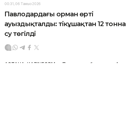
00:31, 06 Тамыз 2026
Павлодардағы орман өрті
ауыздықталды: тікұшақтан 12 тонна
су төгілді
АСТАНА. KAZINFORM — Павлодар облысының Аққулы
ауданында орналасқан Көкжал орманшылығындағы
«Ертіс орманы» мемлекеттік орман табиғи
резерваты аумағында тұтанған табиғи өрт
ауыздықталды.