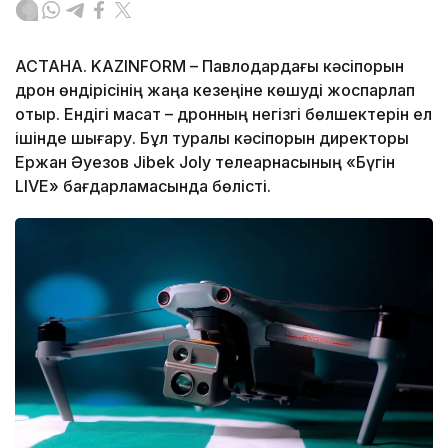
АСТАНА. KAZINFORM – Павлодардағы кәсіпорын
дрон өндірісінің жаңа кезеңіне көшуді жоспарлап
отыр. Ендігі мақсат – дронның негізгі бөлшектерін ел
ішінде шығару. Бұл туралы кәсіпорын директоры
Ержан Әуезов Jibek Joly телеарнасының «Бүгін
LIVE» бағдарламасында бөлісті.