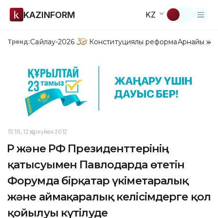
KAZINFORM
KZ
Сайлау-2026
Конституциялық реформа
Арнайы жо
Тренд:
15:19, 12 Қыркүйек 2012
ҚР және РФ Президенттерінің
қатысуымен Павлодарда өтетін
Форумда бірқатар үкіметаралық
және аймақаралық келісімдерге қол
қойылуы күтілуде