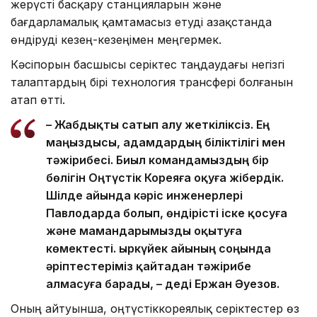
жерүсті басқару станцияларын және
бағдарламалық қамтамасыз етуді Қазақстанда
өндіруді кезең-кезеңімен меңгермек.
Кәсіпорын басшысы серіктес таңдаудағы негізгі
талаптардың бірі технология трансфері болғанын
атап өтті.
– Жабдықты сатып алу жеткіліксіз. Ең
маңыздысы, адамдардың біліктілігі мен
тәжірибесі. Биыл командамыздың бір
бөлігін Оңтүстік Кореяға оқуға жібердік.
Шілде айында кәріс инженерлері
Павлодарда болып, өндірісті іске қосуға
және мамандарымызды оқытуға
көмектесті. Қыркүйек айының соңында
әріптестеріміз қайтадан тәжірибе
алмасуға барады, – деді Ержан Әуезов.
Оның айтуынша, оңтүстіккореялық серіктестер өз