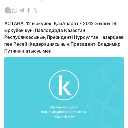
АСТАНА. 12 қыркүйек. ҚазАқпарат - 2012 жылғы 19
қыркүйек күні Павлодарда Қазақстан
Республикасының Президенті Нұрсұлтан Назарбаев
пен Ресей Федерациясының Президенті Владимир
Путиннің қатысуымен