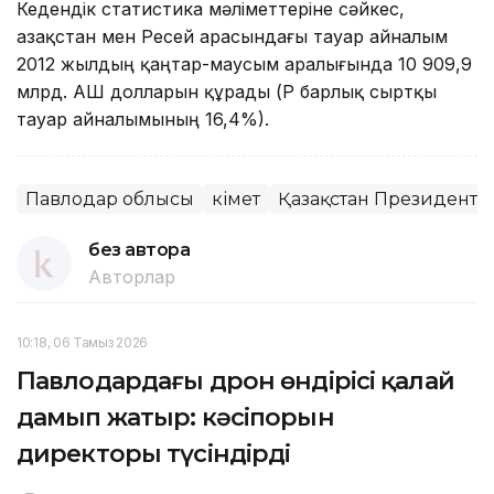
Кедендік статистика мәліметтеріне сәйкес,
Қазақстан мен Ресей арасындағы тауар айналым
2012 жылдың қаңтар-маусым аралығында 10 909,9
млрд. АҚШ долларын құрады (ҚР барлық сыртқы
тауар айналымының 16,4%).
Павлодар облысы
Үкімет
Қазақстан Президенті
без автора
Авторлар
10:18, 06 Тамыз 2026
Павлодардағы дрон өндірісі қалай
дамып жатыр: кәсіпорын
директоры түсіндірді