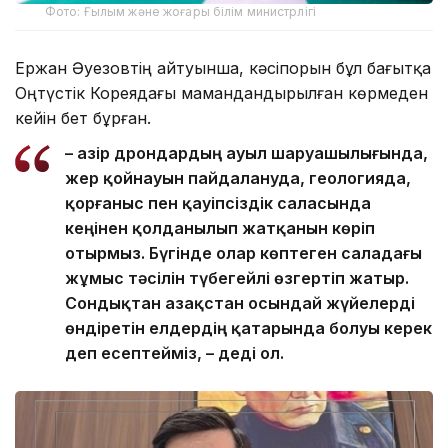
Фото: Ғылым және жоғары білім министрлігі
Ержан Әуезовтің айтуынша, кәсіпорын бұл бағытқа
Оңтүстік Кореядағы мамандандырылған көрмеден
кейін бет бұрған.
– Қазір дрондардың ауыл шаруашылығында,
жер қойнауын пайдалануда, геологияда,
қорғаныс пен қауіпсіздік саласында
кеңінен қолданылып жатқанын көріп
отырмыз. Бүгінде олар көптеген саладағы
жұмыс тәсілін түбегейлі өзгертіп жатыр.
Сондықтан Қазақстан осындай жүйелерді
өндіретін елдердің қатарында болуы керек
деп есептейміз, – деді ол.